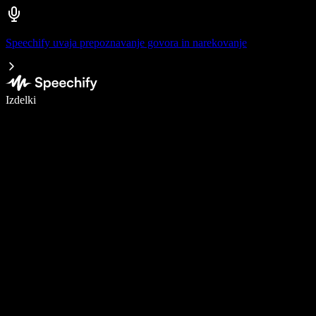
Speechify uvaja prepoznavanje govora in narekovanje
Pišite 5× hitreje z narekovanjem
Izdelki
Več o tem