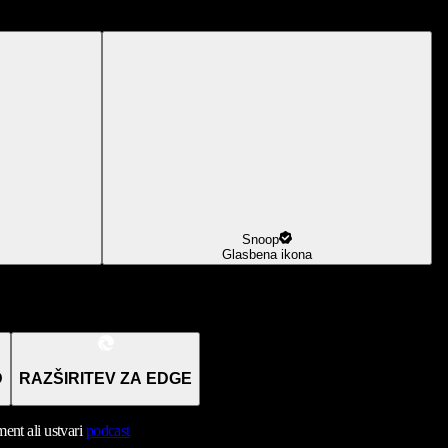
Snoop
Glasbena ikona
D
RAZŠIRITEV ZA EDGE
nt ali ustvari
podcast