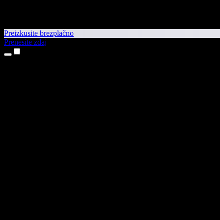
Preizkusite brezplačno
Prenesite zdaj
Izdelki
Pretvorba besedila v govor
Aplikaciji za iPhone in iPad
Aplikacija za Android
Razširitev za Chrome
Razširitev za Edge
Spletna aplikacija
Aplikacija za Mac
Aplikacija za Windows