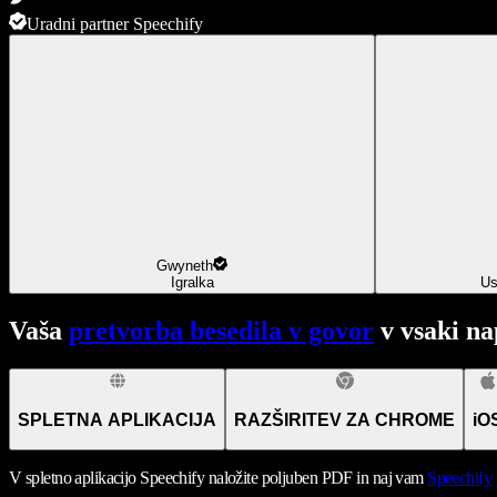
Uradni partner Speechify
Gwyneth
Igralka
Us
Vaša
pretvorba besedila v govor
v vsaki na
SPLETNA APLIKACIJA
RAZŠIRITEV ZA CHROME
iO
V spletno aplikacijo Speechify naložite poljuben PDF in naj vam
Speechify