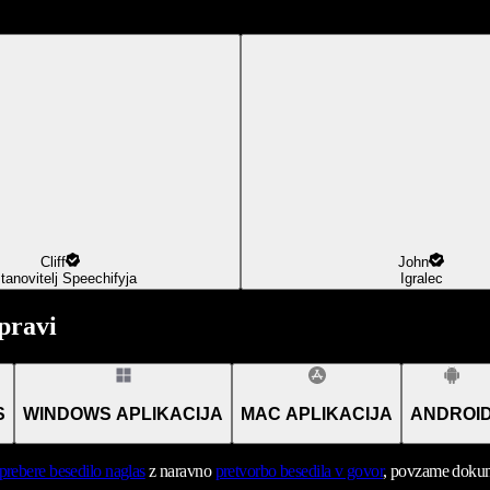
Cliff
John
tanovitelj Speechifyja
Igralec
pravi
S
WINDOWS APLIKACIJA
MAC APLIKACIJA
ANDROI
prebere besedilo naglas
z naravno
pretvorbo besedila v govor
, povzame dokume