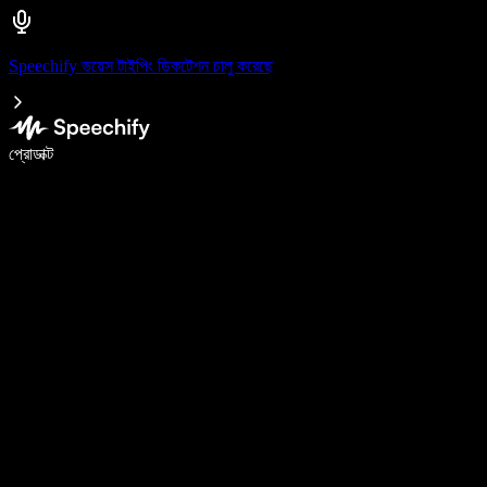
Speechify ভয়েস টাইপিং ডিকটেশন চালু করেছে
ভয়েস টাইপিং দিয়ে ৫ গুণ দ্রুত লিখুন
প্রোডাক্ট
আরও জানুন