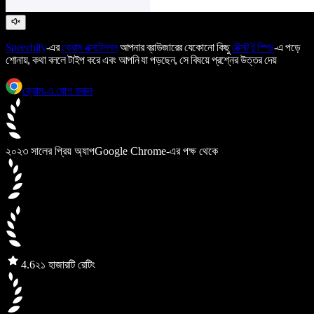
Speechify
-এর
ক্রোম এক্সটেনশন
আপনার ব্রাউজারের যেকোনো কিছু
টেক্সট টু স্পিচ
-এ পড়ে
শোনায়, কথা বললে টাইপ করে এবং আপনি যা পড়ছেন, সে বিষয়ে প্রশ্নের উত্তর দেয়
ক্রোম-এ যোগ করুন
২০২৩ সালের প্রিয় অ্যাপ
Google Chrome-এর পক্ষ থেকে
4.6
২১ হাজারটি রেটিং