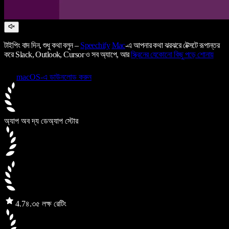
টাইপিং বাদ দিন, শুধু কথা বলুন –
Speechify
Mac
-এ আপনার কথা ঝরঝরে টেক্সটে রূপান্তর
করে Slack, Outlook, Cursor ও সব অ্যাপে, আর
স্ক্রিনের যেকোনো কিছু পড়ে শোনায়
macOS-এ ডাউনলোড করুন
অ্যাপ অব দ্য ডে
অ্যাপ স্টোর
4.7
৪.৩৫ লক্ষ রেটিং