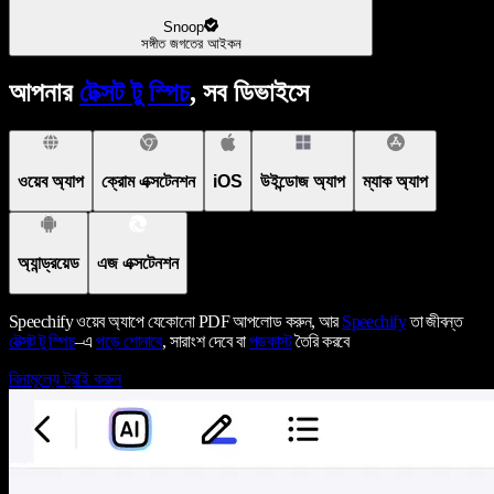
Snoop
সঙ্গীত জগতের আইকন
আপনার
টেক্সট টু স্পিচ
, সব ডিভাইসে
ওয়েব অ্যাপ
ক্রোম এক্সটেনশন
iOS
উইন্ডোজ অ্যাপ
ম্যাক অ্যাপ
অ্যান্ড্রয়েড
এজ এক্সটেনশন
Speechify ওয়েব অ্যাপে যেকোনো PDF আপলোড করুন, আর
Speechify
তা জীবন্ত
টেক্সট টু স্পিচ
–এ
পড়ে শোনাবে
, সারাংশ দেবে বা
পডকাস্ট
তৈরি করবে
বিনামূল্যে ট্রাই করুন