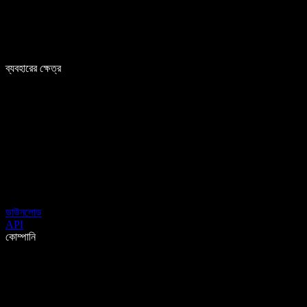
ব্যবহারের ক্ষেত্র
ডাউনলোড
API
কোম্পানি