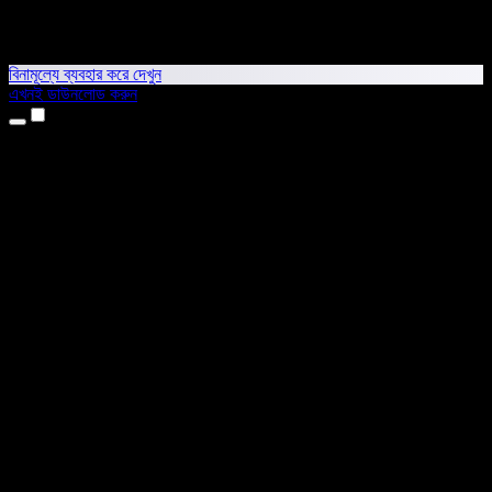
বিনামূল্যে ব্যবহার করে দেখুন
এখনই ডাউনলোড করুন
প্রোডাক্ট
টেক্সট টু স্পিচ
আইফোন ও আইপ্যাড অ্যাপ
অ্যান্ড্রয়েড অ্যাপ
ক্রোম এক্সটেনশন
এজ এক্সটেনশন
ওয়েব অ্যাপ
ম্যাক অ্যাপ
উইন্ডোজ অ্যাপ