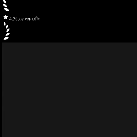
4.7
৪.৩৫ লক্ষ রেটিং