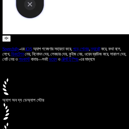
Speechify
-এর
iOS
অ্যাপ গবেষণায় সহায়তা করে,
পড়ে শোনায়
,
ন্যারেট
করে, কথা বলে,
লেখে,
ডিকটেশন
নেয়, বিনোদন দেয়, লেকচার দেয়, কুইজ নেয়, ওয়েব ব্রাউজ করে, সারাংশ দেয়,
নোট নেয় ও
পডকাস্ট
বানায়—সবই
ভয়েস
ও
টেক্সট টু স্পিচ
-এর মাধ্যমে
অ্যাপ অব দ্য ডে
অ্যাপ স্টোর