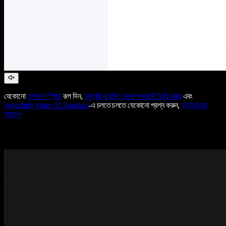
যেকোনো
লেখাকে স্পিচে
রূপ দিন,
ডকুমেন্ট বা বর্ণনা থেকে পডকাস্ট তৈরি করুন
এবং
Speechify Voice AI Assistant
-এ চলতে চলতে যেকোনো প্রশ্ন করুন,
অ্যান্ড্রয়েড
অ্যাপে