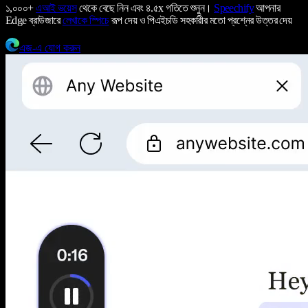
১,০০০+
এআই ভয়েস
থেকে বেছে নিন এবং ৪.৫x গতিতে শুনুন।
Speechify
আপনার
Edge ব্রাউজারে
লেখাকে স্পিচে
রূপ দেয় ও পিএইচডি সহকারীর মতো প্রশ্নের উত্তর দেয়
এজ-এ যোগ করুন