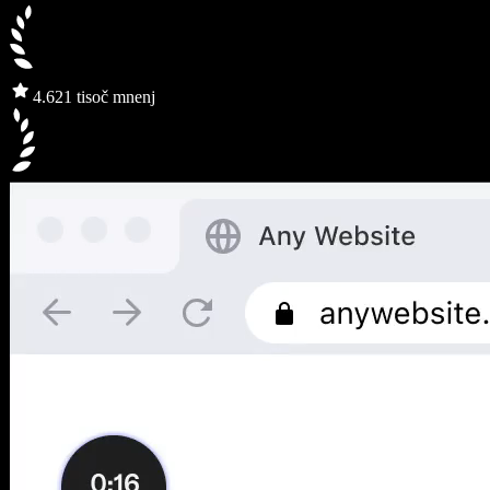
4.6
21 tisoč mnenj