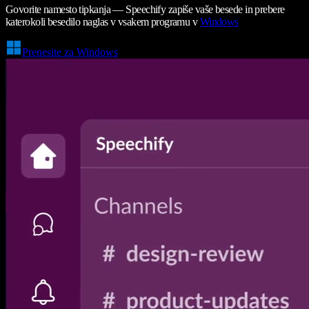
Govorite namesto tipkanja — Speechify zapiše vaše besede in prebere
katerokoli besedilo naglas v vsakem programu v
Windows
Prenesite za Windows