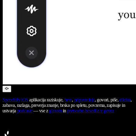
Speechify
iOS
aplikacija raziskuje,
bere
,
pripoveduje
, govori, piše,
diktira
,
zabava, razlaga, preverja znanje, brska po spletu, povzema, zapisuje in
ustvarja
podcaste
— vse z
glasom
in
pretvorbo besedila v govor