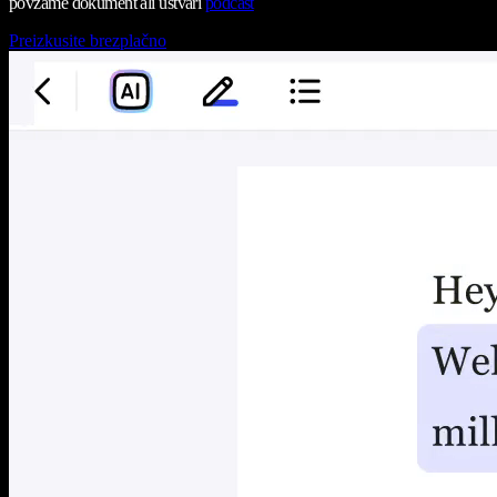
povzame dokument ali ustvari
podcast
Preizkusite brezplačno