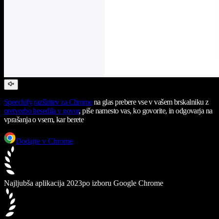
Speechify
razširitev za Chrome
na glas prebere vse v vašem brskalniku z
pretvorbo besedila v govor
, piše namesto vas, ko govorite, in odgovarja na
vprašanja o vsem, kar berete
Dodajte v Chrome
Najljubša aplikacija 2023
po izboru Google Chrome