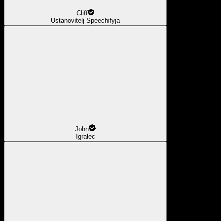
Cliff
Ustanovitelj Speechifyja
John
Igralec