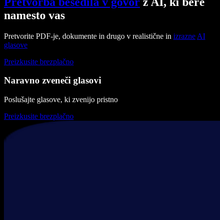
Pretvorba besedila v govor
z AI, ki bere
namesto vas
Pretvorite PDF-je, dokumente in drugo v realistične in
izrazne
AI
glasove
Preizkusite brezplačno
Naravno zveneči glasovi
Poslušajte glasove, ki zvenijo pristno
Preizkusite brezplačno