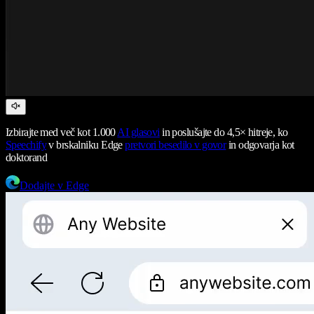
Izbirajte med več kot 1.000
AI glasovi
in poslušajte do 4,5× hitreje, ko
Speechify
v brskalniku Edge
pretvori besedilo v govor
in odgovarja kot
doktorand
Dodajte v Edge