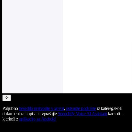
Poljubno
besedilo pretvorite v govor
,
ustvarite podcaste
iz kateregakoli
dokumenta ali opisa in vprašajte
Speechify Voice AI Assistant
karkoli –
kjerkoli z
aplikacijo za Android