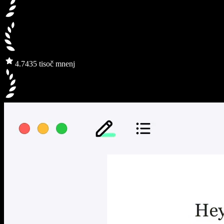
4.7
435 tisoč mnenj