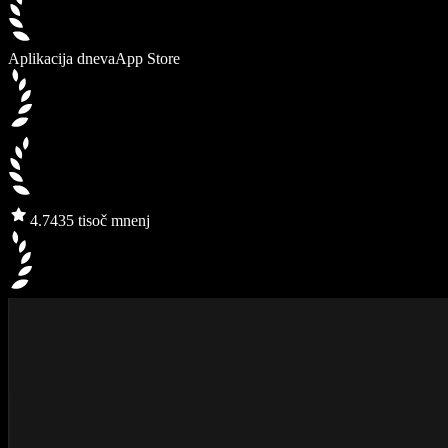
Aplikacija dneva
App Store
4.7
435 tisoč mnenj