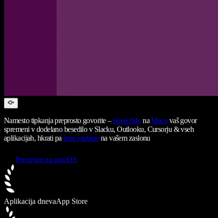
Namesto tipkanja preprosto govorite –
Speechify
na
Macu
vaš govor
spremeni v dodelano besedilo v Slacku, Outlooku, Cursorju & vseh
aplikacijah, hkrati pa
bere vsebino
na vašem zaslonu
Prenesite za macOS
Aplikacija dneva
App Store