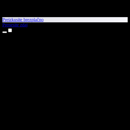
Preizkusite brezplačno
Prenesite zdaj
Izdelki
Pretvorba besedila v govor
Aplikaciji za iPhone in iPad
Aplikacija za Android
Razširitev za Chrome
Razširitev za Edge
Spletna aplikacija
Aplikacija za Mac
Aplikacija za Windows