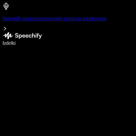
Speechify uvaja prepoznavanje govora in narekovanje
Pišite 5× hitreje z narekovanjem
Izdelki
Več o tem