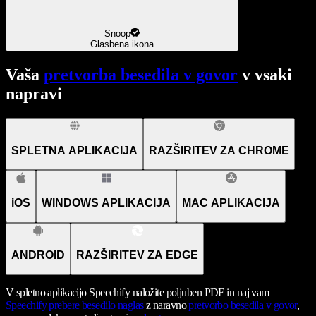
Snoop
Glasbena ikona
Vaša
pretvorba besedila v govor
v vsaki
napravi
SPLETNA APLIKACIJA
RAZŠIRITEV ZA CHROME
iOS
WINDOWS APLIKACIJA
MAC APLIKACIJA
ANDROID
RAZŠIRITEV ZA EDGE
V spletno aplikacijo Speechify naložite poljuben PDF in naj vam
Speechify
prebere besedilo naglas
z naravno
pretvorbo besedila v govor
,