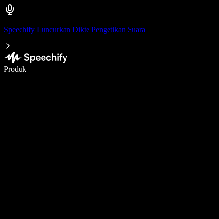
Speechify Luncurkan Dikte Pengetikan Suara
Menulis 5× lebih cepat dengan dikte suara
Produk
Pelajari lebih lanjut