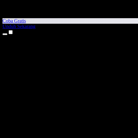
Coba Gratis
Unduh Sekarang
Produk
Teks ke Suara
Aplikasi iPhone & iPad
Aplikasi Android
Ekstensi Chrome
Ekstensi Edge
Aplikasi Web
Aplikasi Mac
Aplikasi Windows