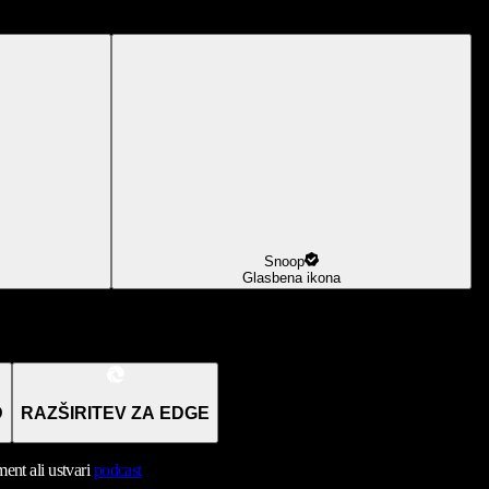
Snoop
Glasbena ikona
D
RAZŠIRITEV ZA EDGE
nt ali ustvari
podcast