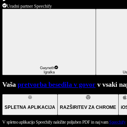
Uradni partner Speechify
Gwyneth
Igralka
Us
Vaša
pretvorba besedila v govor
v vsaki na
SPLETNA APLIKACIJA
RAZŠIRITEV ZA CHROME
iO
V spletno aplikacijo Speechify naložite poljuben PDF in naj vam
Speechify