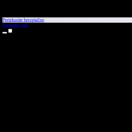
Preizkusite brezplačno
Prenesite zdaj
Izdelki
Pretvorba besedila v govor
Aplikaciji za iPhone in iPad
Aplikacija za Android
Razširitev za Chrome
Razširitev za Edge
Spletna aplikacija
Aplikacija za Mac
Aplikacija za Windows