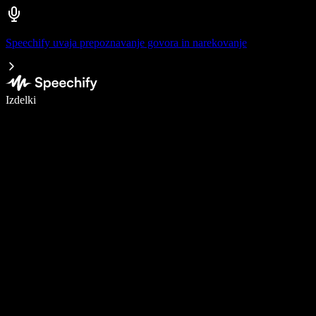
Speechify uvaja prepoznavanje govora in narekovanje
Pišite 5× hitreje z narekovanjem
Izdelki
Več o tem