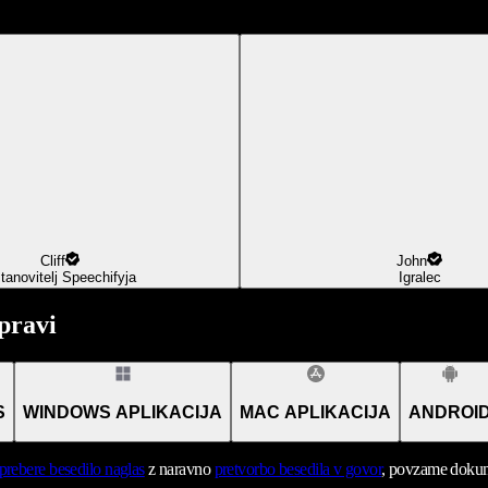
Cliff
John
tanovitelj Speechifyja
Igralec
pravi
S
WINDOWS APLIKACIJA
MAC APLIKACIJA
ANDROI
prebere besedilo naglas
z naravno
pretvorbo besedila v govor
, povzame dokume