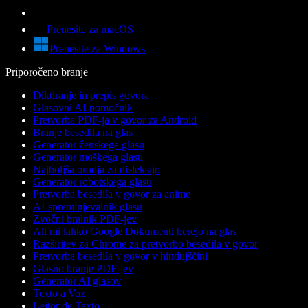
Prenesite za macOS
Prenesite za Windows
Priporočeno branje
Diktiranje in prepis govora
Glasovni AI-pomočnik
Pretvorba PDF-ja v govor za Android
Branje besedila na glas
Generator ženskega glasu
Generator moškega glasu
Najboljša orodja za disleksijo
Generator robotskega glasu
Pretvorba besedila v govor za anime
AI-spreminjevalnik glasu
Zvočni bralnik PDF-jev
Ali mi lahko Google Dokumenti berejo na glas
Razširitev za Chrome za pretvorbo besedila v govor
Pretvorba besedila v govor v hindujščini
Glasno branje PDF-jev
Generator AI glasov
Texto a Voz
Leitor de Texto