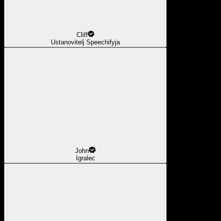
Cliff
Ustanovitelj Speechifyja
John
Igralec