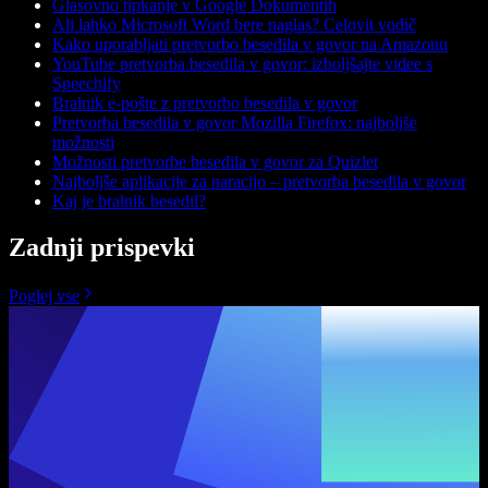
Glasovno tipkanje v Google Dokumentih
Ali lahko Microsoft Word bere naglas? Celovit vodič
Kako uporabljati pretvorbo besedila v govor na Amazonu
YouTube pretvorba besedila v govor: izboljšajte videe s
Speechify
Bralnik e-pošte z pretvorbo besedila v govor
Pretvorba besedila v govor Mozilla Firefox: najboljše
možnosti
Možnosti pretvorbe besedila v govor za Quizlet
Najboljše aplikacije za naracijo – pretvorba besedila v govor
Kaj je bralnik besedil?
Zadnji prispevki
Poglej vse