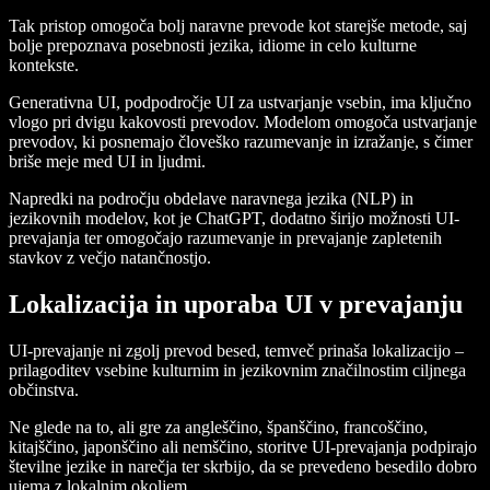
Tak pristop omogoča bolj naravne prevode kot starejše metode, saj
bolje prepoznava posebnosti jezika, idiome in celo kulturne
kontekste.
Generativna UI, podpodročje UI za ustvarjanje vsebin, ima ključno
vlogo pri dvigu kakovosti prevodov. Modelom omogoča ustvarjanje
prevodov, ki posnemajo človeško razumevanje in izražanje, s čimer
briše meje med UI in ljudmi.
Napredki na področju obdelave naravnega jezika (NLP) in
jezikovnih modelov, kot je ChatGPT, dodatno širijo možnosti UI-
prevajanja ter omogočajo razumevanje in prevajanje zapletenih
stavkov z večjo natančnostjo.
Lokalizacija in uporaba UI v prevajanju
UI-prevajanje ni zgolj prevod besed, temveč prinaša lokalizacijo –
prilagoditev vsebine kulturnim in jezikovnim značilnostim ciljnega
občinstva.
Ne glede na to, ali gre za angleščino, španščino, francoščino,
kitajščino, japonščino ali nemščino, storitve UI-prevajanja podpirajo
številne jezike in narečja ter skrbijo, da se prevedeno besedilo dobro
ujema z lokalnim okoljem.