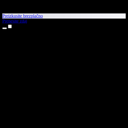
Preizkusite brezplačno
Prenesite zdaj
Izdelki
Pretvorba besedila v govor
Aplikaciji za iPhone in iPad
Aplikacija za Android
Razširitev za Chrome
Razširitev za Edge
Spletna aplikacija
Aplikacija za Mac
Aplikacija za Windows