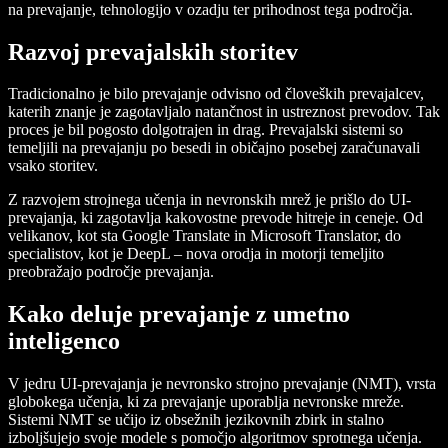
na prevajanje, tehnologijo v ozadju ter prihodnost tega področja.
Razvoj prevajalskih storitev
Tradicionalno je bilo prevajanje odvisno od človeških prevajalcev,
katerih znanje je zagotavljalo natančnost in ustreznost prevodov. Tak
proces je bil pogosto dolgotrajen in drag. Prevajalski sistemi so
temeljili na prevajanju po besedi in običajno posebej zaračunavali
vsako storitev.
Z razvojem strojnega učenja in nevronskih mrež je prišlo do UI-
prevajanja, ki zagotavlja kakovostne prevode hitreje in ceneje. Od
velikanov, kot sta Google Translate in Microsoft Translator, do
specialistov, kot je DeepL – nova orodja in motorji temeljito
preobražajo področje prevajanja.
Kako deluje prevajanje z umetno
inteligenco
V jedru UI-prevajanja je nevronsko strojno prevajanje (NMT), vrsta
globokega učenja, ki za prevajanje uporablja nevronske mreže.
Sistemi NMT se učijo iz obsežnih jezikovnih zbirk in stalno
izboljšujejo svoje modele s pomočjo algoritmov sprotnega učenja.