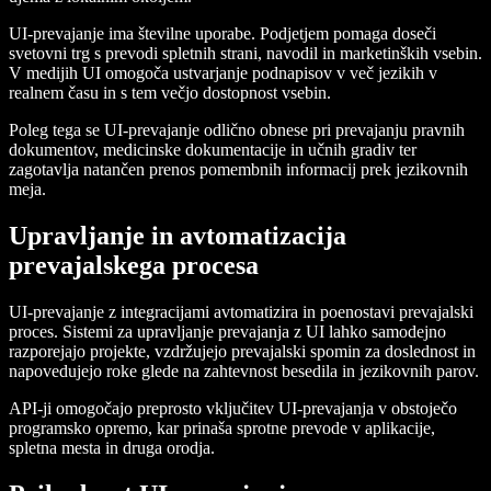
UI-prevajanje ima številne uporabe. Podjetjem pomaga doseči
svetovni trg s prevodi spletnih strani, navodil in marketinških vsebin.
V medijih UI omogoča ustvarjanje podnapisov v več jezikih v
realnem času in s tem večjo dostopnost vsebin.
Poleg tega se UI-prevajanje odlično obnese pri prevajanju pravnih
dokumentov, medicinske dokumentacije in učnih gradiv ter
zagotavlja natančen prenos pomembnih informacij prek jezikovnih
meja.
Upravljanje in avtomatizacija
prevajalskega procesa
UI-prevajanje z integracijami avtomatizira in poenostavi prevajalski
proces. Sistemi za upravljanje prevajanja z UI lahko samodejno
razporejajo projekte, vzdržujejo prevajalski spomin za doslednost in
napovedujejo roke glede na zahtevnost besedila in jezikovnih parov.
API-ji omogočajo preprosto vključitev UI-prevajanja v obstoječo
programsko opremo, kar prinaša sprotne prevode v aplikacije,
spletna mesta in druga orodja.