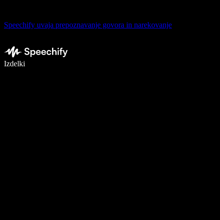
Speechify uvaja prepoznavanje govora in narekovanje
Pišite 5× hitreje z narekovanjem
Izdelki
Več o tem