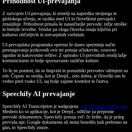
Prihodnost UI-prevajanja
Z razvojem UI-prevajanja, ki temelji na napredku strojnega in
globokega učenja, se razlika med UI in človeškimi prevajalci
zmanjšuje. Prihodnost prinaša še natančnejše prevode, nižje stroške
in hitrejše izvedbe. Vendar pa vloga človeka ostaja ključna pri
kulturno občutljivih in ustvarjalnih vsebinah.
UI-prevajalska programska oprema že danes spreminja način
premagovanja jezikovnih ovir ter ponuja učinkovite, cenovno
ugodne in kakovostne rešitve. Z uporabo UI-prevodnih orodij lažje
komuniciramo in bolje spoznavamo različne kulture.
To še ne pomeni, da so lingvisti in ponudniki prevodov odrinjeni na
rob. Čeprav so orodja, kot je DeepL, zelo dobra, je človeški um še
vedno pred vsako UI, saj bolje zajame kontekst in čustva.
Speechify AI prevajanje
Speechify AI Transcription je nadgrajena
AI prevajalska aplikacija
.
Medtem ko so aplikacije, kot je DeepL, odlične za preproste
prevode dokumentov, Speechify ponuja več: če želite, da je poleg
prevoda npr. Google dokumenta ali strani besedilo tudi prebrano na
glas, to Speechify zmore.