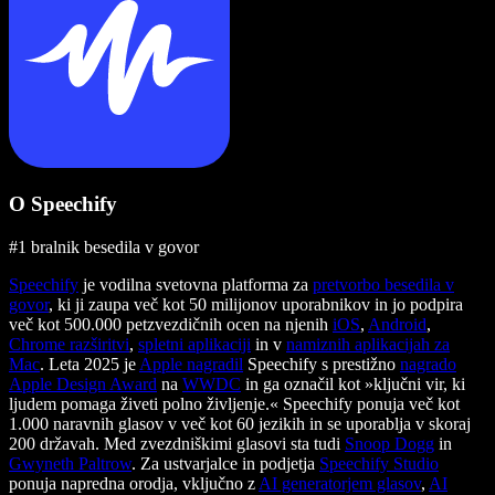
O Speechify
#1 bralnik besedila v govor
Speechify
je vodilna svetovna platforma za
pretvorbo besedila v
govor
, ki ji zaupa več kot 50 milijonov uporabnikov in jo podpira
več kot 500.000 petzvezdičnih ocen na njenih
iOS
,
Android
,
Chrome razširitvi
,
spletni aplikaciji
in v
namiznih aplikacijah za
Mac
. Leta 2025 je
Apple nagradil
Speechify s prestižno
nagrado
Apple Design Award
na
WWDC
in ga označil kot »ključni vir, ki
ljudem pomaga živeti polno življenje.« Speechify ponuja več kot
1.000 naravnih glasov v več kot 60 jezikih in se uporablja v skoraj
200 državah. Med zvezdniškimi glasovi sta tudi
Snoop Dogg
in
Gwyneth Paltrow
. Za ustvarjalce in podjetja
Speechify Studio
ponuja napredna orodja, vključno z
AI generatorjem glasov
,
AI