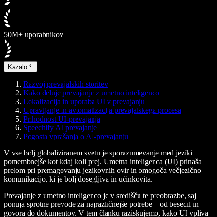
50M+ uporabnikov
Kazalo
Razvoj prevajalskih storitev
Kako deluje prevajanje z umetno inteligenco
Lokalizacija in uporaba UI v prevajanju
Upravljanje in avtomatizacija prevajalskega procesa
Prihodnost UI-prevajanja
Speechify AI prevajanje
Pogosta vprašanja o AI-prevajanju
V vse bolj globaliziranem svetu je sporazumevanje med jeziki
pomembnejše kot kdaj koli prej. Umetna inteligenca (UI) prinaša
prelom pri premagovanju jezikovnih ovir in omogoča večjezično
komunikacijo, ki je bolj dosegljiva in učinkovita.
Prevajanje z umetno inteligenco je v središču te preobrazbe, saj
ponuja sprotne prevode za najrazličnejše potrebe – od besedil in
govora do dokumentov. V tem članku raziskujemo, kako UI vpliva