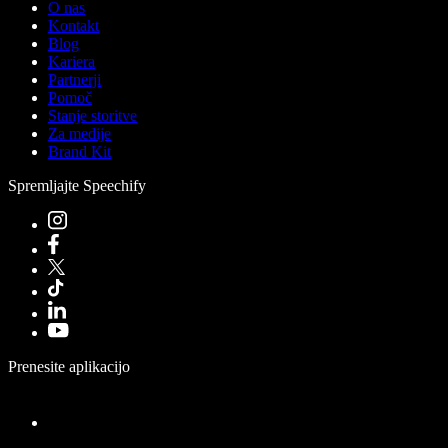
O nas
Kontakt
Blog
Kariera
Partnerji
Pomoč
Stanje storitve
Za medije
Brand Kit
Spremljajte Speechify
Prenesite aplikacijo