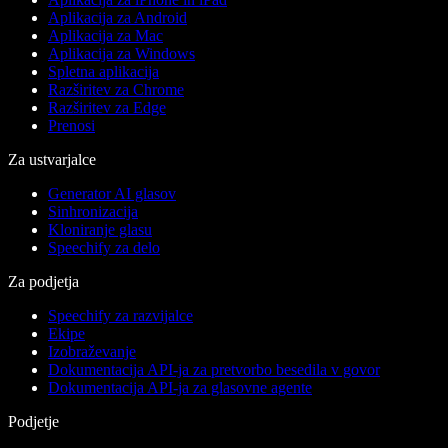
Aplikacija za Android
Aplikacija za Mac
Aplikacija za Windows
Spletna aplikacija
Razširitev za Chrome
Razširitev za Edge
Prenosi
Za ustvarjalce
Generator AI glasov
Sinhronizacija
Kloniranje glasu
Speechify za delo
Za podjetja
Speechify za razvijalce
Ekipe
Izobraževanje
Dokumentacija API-ja za pretvorbo besedila v govor
Dokumentacija API-ja za glasovne agente
Podjetje