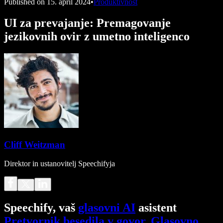
Published on
15. april 2024
•
Produktivnost
UI za prevajanje: Premagovanje
jezikovnih ovir z umetno inteligenco
Cliff Weitzman
Direktor in ustanovitelj Speechifyja
Speechify, vaš
glasovni AI
asistent
Pretvornik besedila v govor
.
Glasovno