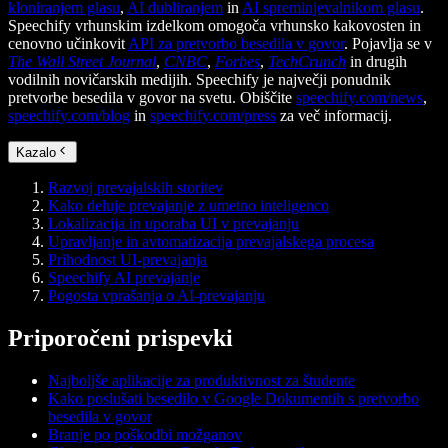
kloniranjem glasu
,
AI dubliranjem
in
AI spreminjevalnikom glasu
.
Speechify vrhunskim izdelkom omogoča vrhunsko kakovosten in
cenovno učinkovit
API za pretvorbo besedila v govor
. Pojavlja se v
The Wall Street Journal
,
CNBC
,
Forbes
,
TechCrunch
in drugih
vodilnih novičarskih medijih. Speechify je največji ponudnik
pretvorbe besedila v govor na svetu. Obiščite
speechify.com/news
,
speechify.com/blog
in
speechify.com/press
za več informacij.
Kazalo
Razvoj prevajalskih storitev
Kako deluje prevajanje z umetno inteligenco
Lokalizacija in uporaba UI v prevajanju
Upravljanje in avtomatizacija prevajalskega procesa
Prihodnost UI-prevajanja
Speechify AI prevajanje
Pogosta vprašanja o AI-prevajanju
Priporočeni prispevki
Najboljše aplikacije za produktivnost za študente
Kako poslušati besedilo v Google Dokumentih s pretvorbo
besedila v govor
Branje po poškodbi možganov