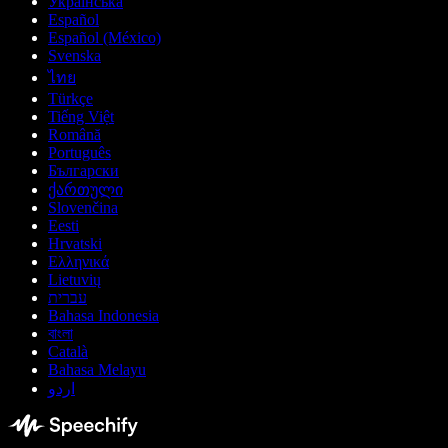
Українська
Español
Español (México)
Svenska
ไทย
Türkçe
Tiếng Việt
Română
Português
Български
ქართული
Slovenčina
Eesti
Hrvatski
Ελληνικά
Lietuvių
עברית
Bahasa Indonesia
বাংলা
Català
Bahasa Melayu
اردو