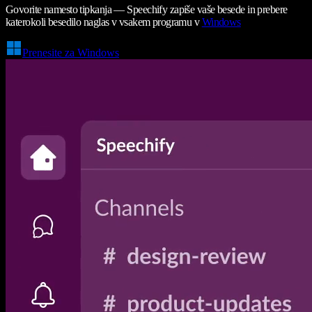
Govorite namesto tipkanja — Speechify zapiše vaše besede in prebere
katerokoli besedilo naglas v vsakem programu v
Windows
Prenesite za Windows