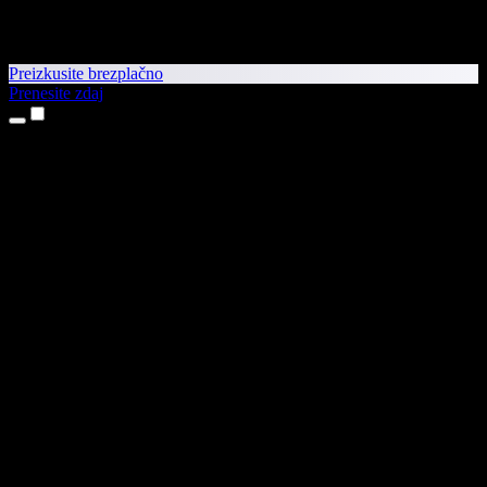
Preizkusite brezplačno
Prenesite zdaj
Izdelki
Pretvorba besedila v govor
Aplikaciji za iPhone in iPad
Aplikacija za Android
Razširitev za Chrome
Razširitev za Edge
Spletna aplikacija
Aplikacija za Mac
Aplikacija za Windows