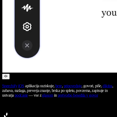
Speechify
iOS
aplikacija raziskuje,
bere
,
pripoveduje
, govori, piše,
diktira
,
zabava, razlaga, preverja znanje, brska po spletu, povzema, zapisuje in
ustvarja
podcaste
— vse z
glasom
in
pretvorbo besedila v govor