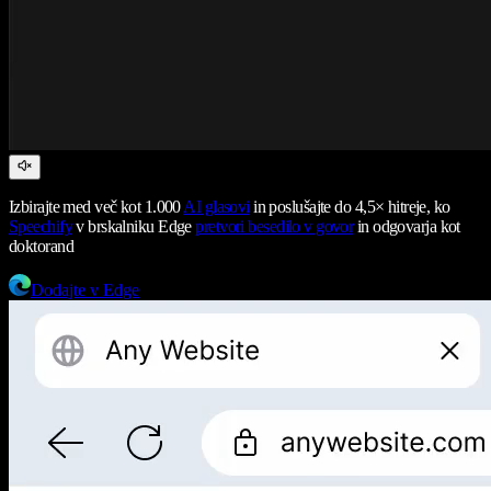
Izbirajte med več kot 1.000
AI glasovi
in poslušajte do 4,5× hitreje, ko
Speechify
v brskalniku Edge
pretvori besedilo v govor
in odgovarja kot
doktorand
Dodajte v Edge