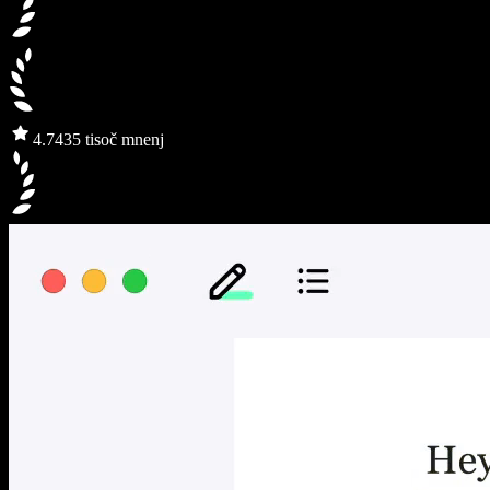
4.7
435 tisoč mnenj