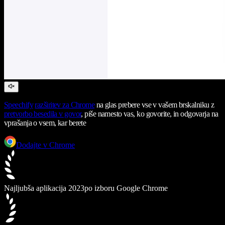
Speechify
razširitev za Chrome
na glas prebere vse v vašem brskalniku z
pretvorbo besedila v govor
, piše namesto vas, ko govorite, in odgovarja na
vprašanja o vsem, kar berete
Dodajte v Chrome
Najljubša aplikacija 2023
po izboru Google Chrome