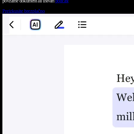
povzame dokument ali ustvari
podcast
Preizkusite brezplačno