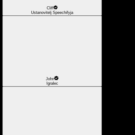
Cliff
Ustanovitelj Speechifyja
John
Igralec