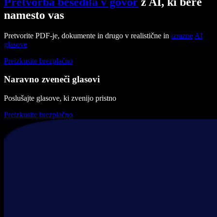
Pretvorba besedila v govor
z AI, ki bere
namesto vas
Pretvorite PDF-je, dokumente in drugo v realistične in
izrazne
AI
glasove
Preizkusite brezplačno
Naravno zveneči glasovi
Poslušajte glasove, ki zvenijo pristno
Preizkusite brezplačno