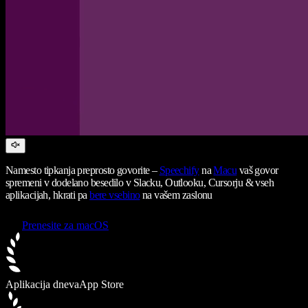
Namesto tipkanja preprosto govorite –
Speechify
na
Macu
vaš govor
spremeni v dodelano besedilo v Slacku, Outlooku, Cursorju & vseh
aplikacijah, hkrati pa
bere vsebino
na vašem zaslonu
Prenesite za macOS
Aplikacija dneva
App Store