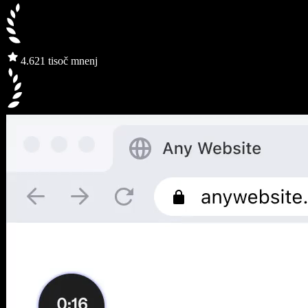
4.6
21 tisoč mnenj