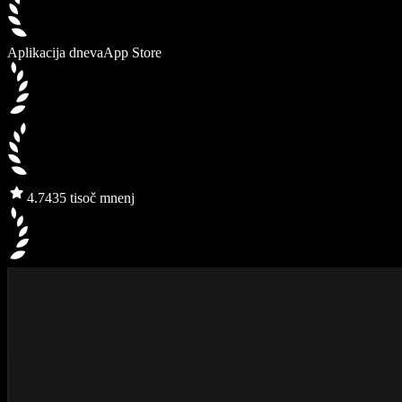
Aplikacija dneva
App Store
4.7
435 tisoč mnenj