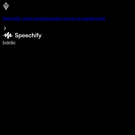
Speechify uvaja prepoznavanje govora in narekovanje
Pišite 5× hitreje z narekovanjem
Izdelki
Več o tem