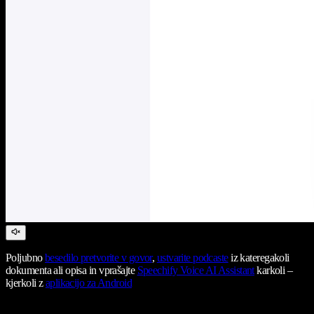
Poljubno
besedilo pretvorite v govor
,
ustvarite podcaste
iz kateregakoli
dokumenta ali opisa in vprašajte
Speechify Voice AI Assistant
karkoli –
kjerkoli z
aplikacijo za Android