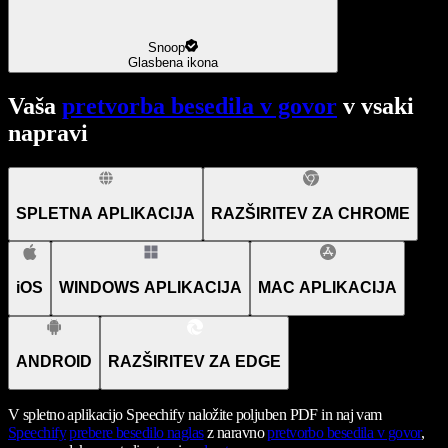
Snoop
Glasbena ikona
Vaša
pretvorba besedila v govor
v vsaki
napravi
SPLETNA APLIKACIJA
RAZŠIRITEV ZA CHROME
iOS
WINDOWS APLIKACIJA
MAC APLIKACIJA
ANDROID
RAZŠIRITEV ZA EDGE
V spletno aplikacijo Speechify naložite poljuben PDF in naj vam
Speechify
prebere besedilo naglas
z naravno
pretvorbo besedila v govor
,