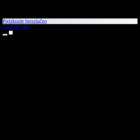
Preizkusite brezplačno
Prenesite zdaj
Izdelki
Pretvorba besedila v govor
Aplikaciji za iPhone in iPad
Aplikacija za Android
Razširitev za Chrome
Razširitev za Edge
Spletna aplikacija
Aplikacija za Mac
Aplikacija za Windows