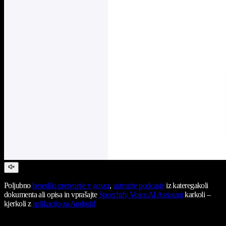
Poljubno
besedilo pretvorite v govor
,
ustvarite podcaste
iz kateregakoli
dokumenta ali opisa in vprašajte
Speechify Voice AI Assistant
karkoli –
kjerkoli z
aplikacijo za Android