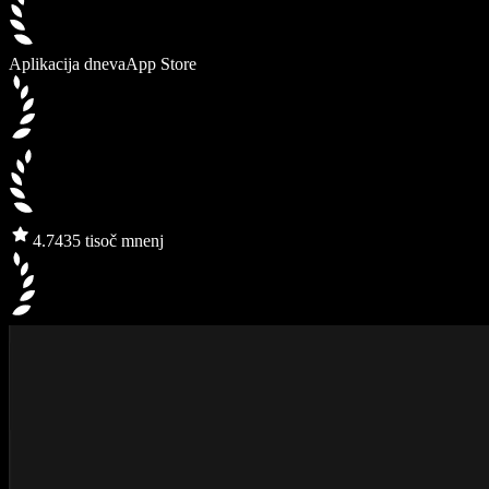
Aplikacija dneva
App Store
4.7
435 tisoč mnenj