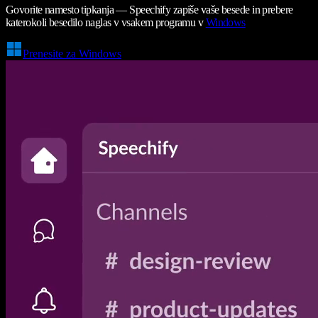
Govorite namesto tipkanja — Speechify zapiše vaše besede in prebere
katerokoli besedilo naglas v vsakem programu v
Windows
Prenesite za Windows