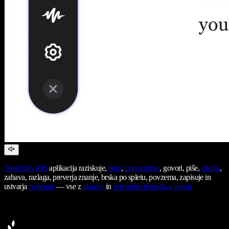
Speechify
iOS
aplikacija raziskuje,
bere
,
pripoveduje
, govori, piše,
diktira
,
zabava, razlaga, preverja znanje, brska po spletu, povzema, zapisuje in
ustvarja
podcaste
— vse z
glasom
in
pretvorbo besedila v govor