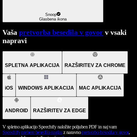
Snoop
Glasbena ikona
Vaša
pretvorba besedila v govor
v vsaki
napravi
SPLETNA APLIKACIJA
RAZŠIRITEV ZA CHROME
iOS
WINDOWS APLIKACIJA
MAC APLIKACIJA
ANDROID
RAZŠIRITEV ZA EDGE
V spletno aplikacijo Speechify naložite poljuben PDF in naj vam
Speechify
prebere besedilo naglas
z naravno
pretvorbo besedila v govor
,