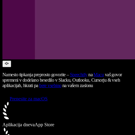
Namesto tipkanja preprosto govorite –
Speechify
na
Macu
vaš govor
spremeni v dodelano besedilo v Slacku, Outlooku, Cursorju & vseh
aplikacijah, hkrati pa
bere vsebino
na vašem zaslonu
Prenesite za macOS
Aplikacija dneva
App Store