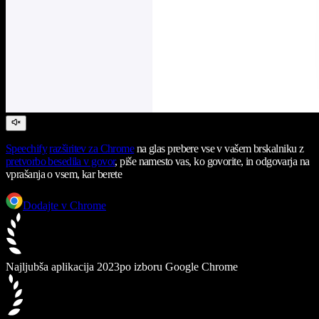
Speechify
razširitev za Chrome
na glas prebere vse v vašem brskalniku z
pretvorbo besedila v govor
, piše namesto vas, ko govorite, in odgovarja na
vprašanja o vsem, kar berete
Dodajte v Chrome
Najljubša aplikacija 2023
po izboru Google Chrome