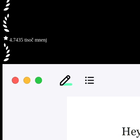
4.7
435 tisoč mnenj