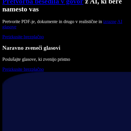
Pretvorba besedila v govor
z AI, ki bere
namesto vas
Pretvorite PDF-je, dokumente in drugo v realistične in
izrazne
AI
glasove
Preizkusite brezplačno
Naravno zveneči glasovi
Poslušajte glasove, ki zvenijo pristno
Preizkusite brezplačno