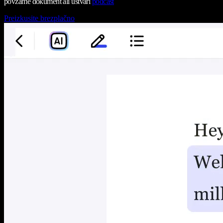
povzame dokument ali ustvari
podcast
Preizkusite brezplačno