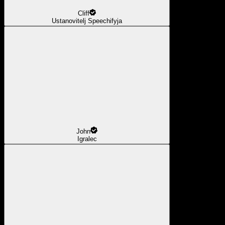
Cliff
Ustanovitelj Speechifyja
John
Igralec