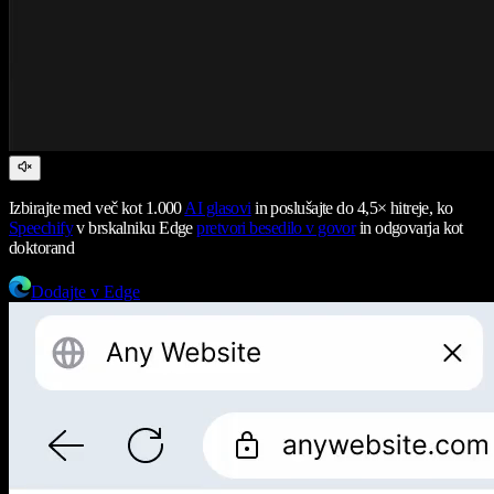
Izbirajte med več kot 1.000
AI glasovi
in poslušajte do 4,5× hitreje, ko
Speechify
v brskalniku Edge
pretvori besedilo v govor
in odgovarja kot
doktorand
Dodajte v Edge