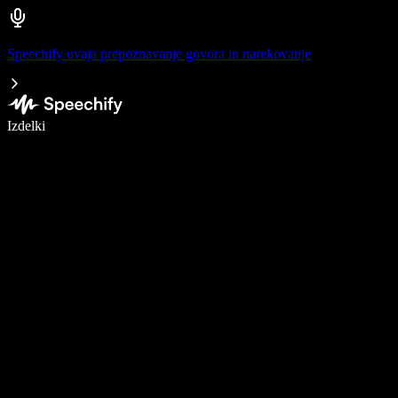
Speechify uvaja prepoznavanje govora in narekovanje
Pišite 5× hitreje z narekovanjem
Izdelki
Več o tem