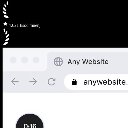
4.6
21 tisoč mnenj