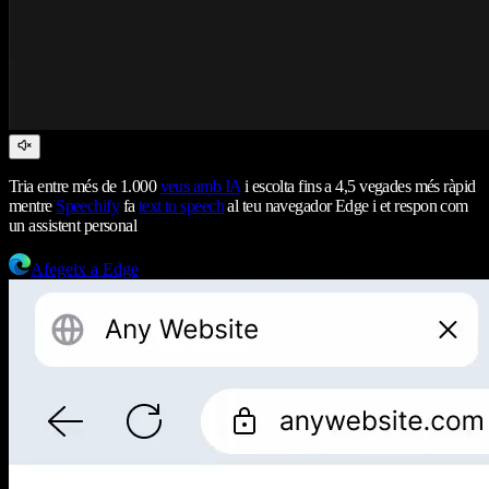
Tria entre més de 1.000
veus amb IA
i escolta fins a 4,5 vegades més ràpid
mentre
Speechify
fa
text to speech
al teu navegador Edge i et respon com
un assistent personal
Afegeix a Edge