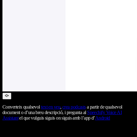
Converteix qualsevol
text en veu
,
crea podcasts
a partir de qualsevol
document o d’una breu descripció, i pregunta al
Speechify Voice AI
Assistant
el que vulguis siguis on siguis amb l’app d’
Android