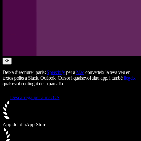
Deixa d’escriure i parla:
Speechify
per a
Mac
converteix la teva veu en
textos polits a Slack, Outlook, Cursor i qualsevol altra app, i també
llegeix
qualsevol contingut de la pantalla
Descarrega per a macOS
App del dia
App Store