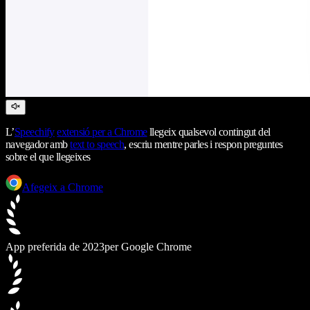
L’
Speechify
extensió per a Chrome
llegeix qualsevol contingut del
navegador amb
text to speech
, escriu mentre parles i respon preguntes
sobre el que llegeixes
Afegeix a Chrome
App preferida de 2023
per Google Chrome