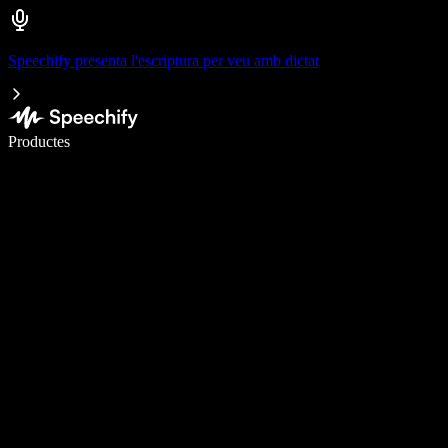
Speechify presenta l'escriptura per veu amb dictat
Escriu 5× més ràpid amb la veu
Productes
Més informació