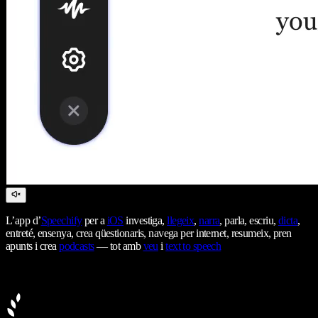
L’app d’
Speechify
per a
iOS
investiga,
llegeix
,
narra
, parla, escriu,
dicta
,
entreté, ensenya, crea qüestionaris, navega per internet, resumeix, pren
apunts i crea
podcasts
— tot amb
veu
i
text to speech