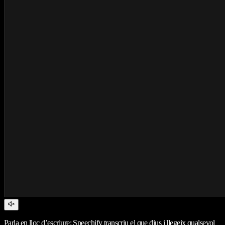
Parla en lloc d’escriure: Speechify transcriu el que dius i llegeix qualsevol