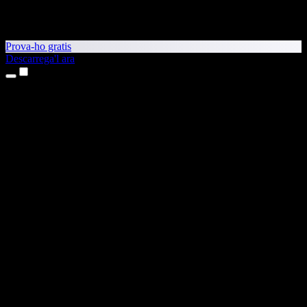
Prova-ho gratis
Descarrega'l ara
Productes
Text a veu
Aplicacions per a iPhone i iPad
Aplicació per a Android
Extensió per al Chrome
Extensió per a l'Edge
Aplicació web
Aplicació per al Mac