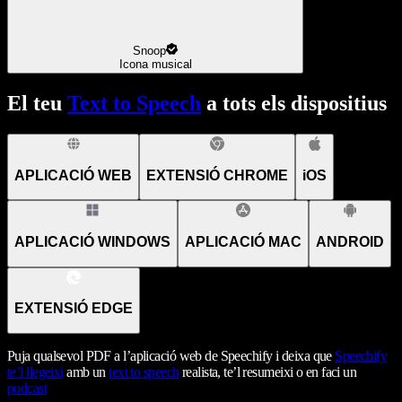
Snoop
Icona musical
El teu
Text to Speech
a tots els dispositius
APLICACIÓ WEB
EXTENSIÓ CHROME
iOS
APLICACIÓ WINDOWS
APLICACIÓ MAC
ANDROID
EXTENSIÓ EDGE
Puja qualsevol PDF a l’aplicació web de Speechify i deixa que
Speechify
te’l llegeixi
amb un
text to speech
realista, te’l resumeixi o en faci un
podcast