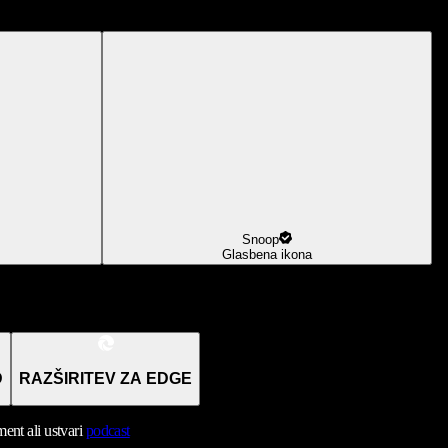
Snoop
Glasbena ikona
D
RAZŠIRITEV ZA EDGE
nt ali ustvari
podcast