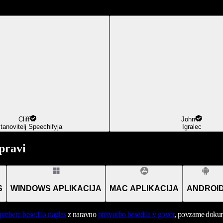
Cliff
John
tanovitelj Speechifyja
Igralec
pravi
S
WINDOWS APLIKACIJA
MAC APLIKACIJA
ANDROI
prebere besedilo naglas
z naravno
pretvorbo besedila v govor
, povzame dokume