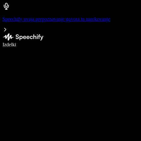
Speechify uvaja prepoznavanje govora in narekovanje
Pišite 5× hitreje z narekovanjem
Izdelki
Več o tem