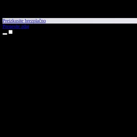
Preizkusite brezplačno
Prenesite zdaj
Izdelki
Pretvorba besedila v govor
Aplikaciji za iPhone in iPad
Aplikacija za Android
Razširitev za Chrome
Razširitev za Edge
Spletna aplikacija
Aplikacija za Mac
Aplikacija za Windows