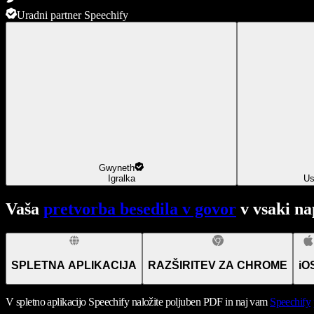
Uradni partner Speechify
Gwyneth
Igralka
Us
Vaša
pretvorba besedila v govor
v vsaki na
SPLETNA APLIKACIJA
RAZŠIRITEV ZA CHROME
iO
V spletno aplikacijo Speechify naložite poljuben PDF in naj vam
Speechify