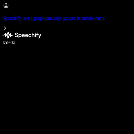
Speechify uvaja prepoznavanje govora in narekovanje
Pišite 5× hitreje z narekovanjem
Izdelki
Več o tem