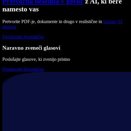
Pretvorba besedila v govor
z AI, ki bere
namesto vas
Pretvorite PDF-je, dokumente in drugo v realistične in
izrazne
AI
glasove
Preizkusite brezplačno
Naravno zveneči glasovi
Poslušajte glasove, ki zvenijo pristno
Preizkusite brezplačno