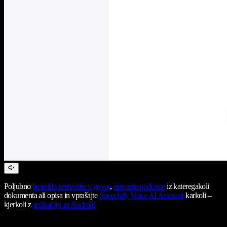
Poljubno
besedilo pretvorite v govor
,
ustvarite podcaste
iz kateregakoli
dokumenta ali opisa in vprašajte
Speechify Voice AI Assistant
karkoli –
kjerkoli z
aplikacijo za Android