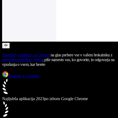
Speechify
razširitev za Chrome
na glas prebere vse v vašem brskalniku z
pretvorbo besedila v govor
, piše namesto vas, ko govorite, in odgovarja na
vprašanja o vsem, kar berete
Dodajte v Chrome
Najljubša aplikacija 2023
po izboru Google Chrome