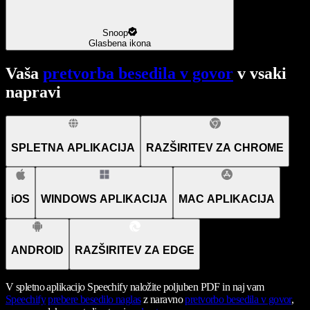
Snoop
Glasbena ikona
Vaša
pretvorba besedila v govor
v vsaki
napravi
SPLETNA APLIKACIJA
RAZŠIRITEV ZA CHROME
iOS
WINDOWS APLIKACIJA
MAC APLIKACIJA
ANDROID
RAZŠIRITEV ZA EDGE
V spletno aplikacijo Speechify naložite poljuben PDF in naj vam
Speechify
prebere besedilo naglas
z naravno
pretvorbo besedila v govor
,