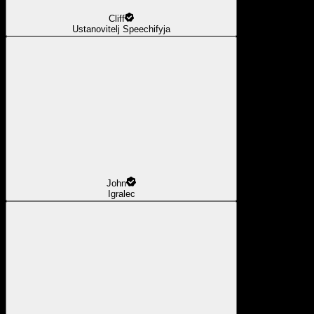
Cliff
Ustanovitelj Speechifyja
John
Igralec