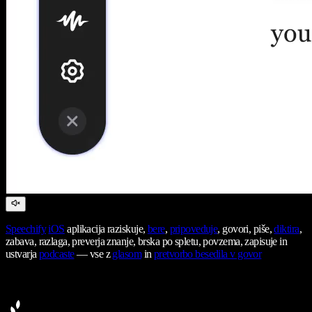
Speechify
iOS
aplikacija raziskuje,
bere
,
pripoveduje
, govori, piše,
diktira
,
zabava, razlaga, preverja znanje, brska po spletu, povzema, zapisuje in
ustvarja
podcaste
— vse z
glasom
in
pretvorbo besedila v govor