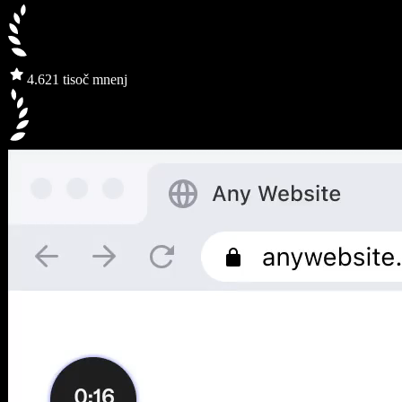
4.6
21 tisoč mnenj