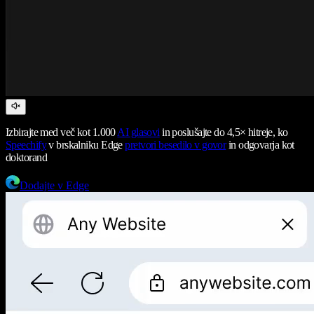
Izbirajte med več kot 1.000
AI glasovi
in poslušajte do 4,5× hitreje, ko
Speechify
v brskalniku Edge
pretvori besedilo v govor
in odgovarja kot
doktorand
Dodajte v Edge