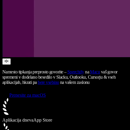
Namesto tipkanja preprosto govorite –
Speechify
na
Macu
vaš govor
spremeni v dodelano besedilo v Slacku, Outlooku, Cursorju & vseh
aplikacijah, hkrati pa
bere vsebino
na vašem zaslonu
Prenesite za macOS
Aplikacija dneva
App Store