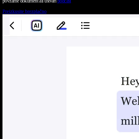
povzame dokument ali ustvari
podcast
Preizkusite brezplačno