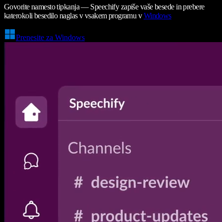
Govorite namesto tipkanja — Speechify zapiše vaše besede in prebere
katerokoli besedilo naglas v vsakem programu v
Windows
Prenesite za Windows