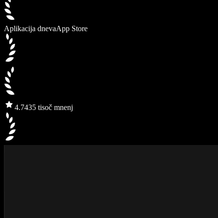
Aplikacija dneva
App Store
4.7
435 tisoč mnenj