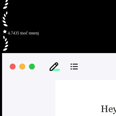
4.7
435 tisoč mnenj