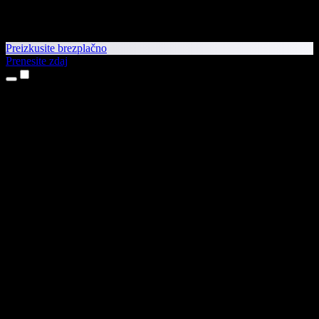
Preizkusite brezplačno
Prenesite zdaj
Izdelki
Pretvorba besedila v govor
Aplikaciji za iPhone in iPad
Aplikacija za Android
Razširitev za Chrome
Razširitev za Edge
Spletna aplikacija
Aplikacija za Mac
Aplikacija za Windows