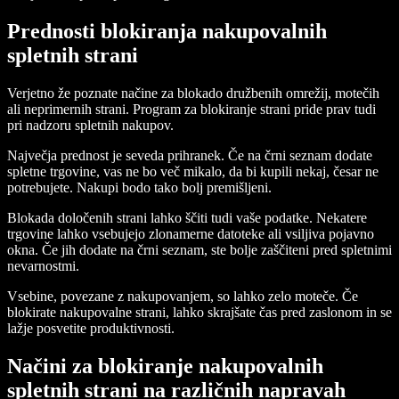
Prednosti blokiranja nakupovalnih
spletnih strani
Verjetno že poznate načine za blokado družbenih omrežij, motečih
ali neprimernih strani. Program za blokiranje strani pride prav tudi
pri nadzoru spletnih nakupov.
Največja prednost je seveda prihranek. Če na črni seznam dodate
spletne trgovine, vas ne bo več mikalo, da bi kupili nekaj, česar ne
potrebujete. Nakupi bodo tako bolj premišljeni.
Blokada določenih strani lahko ščiti tudi vaše podatke. Nekatere
trgovine lahko vsebujejo zlonamerne datoteke ali vsiljiva pojavno
okna. Če jih dodate na črni seznam, ste bolje zaščiteni pred spletnimi
nevarnostmi.
Vsebine, povezane z nakupovanjem, so lahko zelo moteče. Če
blokirate nakupovalne strani, lahko skrajšate čas pred zaslonom in se
lažje posvetite produktivnosti.
Načini za blokiranje nakupovalnih
spletnih strani na različnih napravah