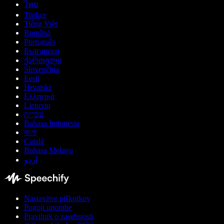
ไทย
Türkçe
Tiếng Việt
Română
Português
Български
ქართული
Slovenčina
Eesti
Hrvatski
Ελληνικά
Lietuvių
עברית
Bahasa Indonesia
বাংলা
Català
Bahasa Melayu
اردو
Nastavitve piškotkov
Pogoji uporabe
Pravilnik o zasebnosti