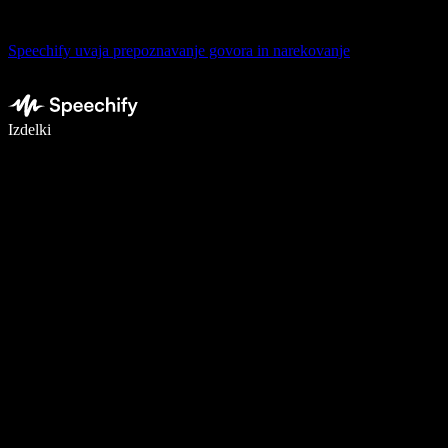
Speechify uvaja prepoznavanje govora in narekovanje
Pišite 5× hitreje z narekovanjem
Izdelki
Več o tem