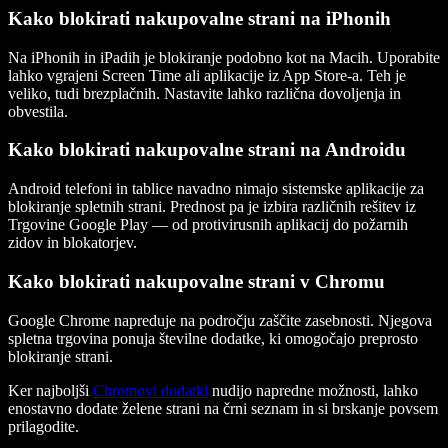
Kako blokirati nakupovalne strani na iPhonih
Na iPhonih in iPadih je blokiranje podobno kot na Macih. Uporabite
lahko vgrajeni Screen Time ali aplikacije iz App Store-a. Teh je
veliko, tudi brezplačnih. Nastavite lahko različna dovoljenja in
obvestila.
Kako blokirati nakupovalne strani na Androidu
Android telefoni in tablice navadno nimajo sistemske aplikacije za
blokiranje spletnih strani. Prednost pa je izbira različnih rešitev iz
Trgovine Google Play — od protivirusnih aplikacij do požarnih
zidov in blokatorjev.
Kako blokirati nakupovalne strani v Chromu
Google Chrome napreduje na področju zaščite zasebnosti. Njegova
spletna trgovina ponuja številne dodatke, ki omogočajo preprosto
blokiranje strani.
Ker najboljši
Chromovi dodatki
nudijo napredne možnosti, lahko
enostavno dodate želene strani na črni seznam in si brskanje povsem
prilagodite.