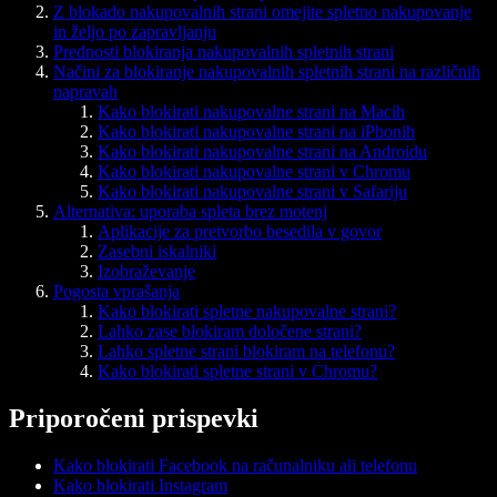
Z blokado nakupovalnih strani omejite spletno nakupovanje
in željo po zapravljanju
Prednosti blokiranja nakupovalnih spletnih strani
Načini za blokiranje nakupovalnih spletnih strani na različnih
napravah
Kako blokirati nakupovalne strani na Macih
Kako blokirati nakupovalne strani na iPhonih
Kako blokirati nakupovalne strani na Androidu
Kako blokirati nakupovalne strani v Chromu
Kako blokirati nakupovalne strani v Safariju
Alternativa: uporaba spleta brez motenj
Aplikacije za pretvorbo besedila v govor
Zasebni iskalniki
Izobraževanje
Pogosta vprašanja
Kako blokirati spletne nakupovalne strani?
Lahko zase blokiram določene strani?
Lahko spletne strani blokiram na telefonu?
Kako blokirati spletne strani v Chromu?
Priporočeni prispevki
Kako blokirati Facebook na računalniku ali telefonu
Kako blokirati Instagram