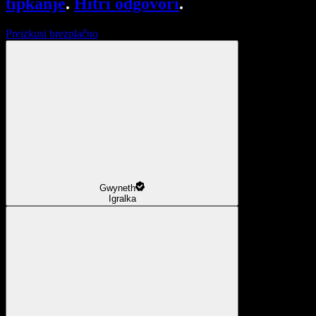
tipkanje
.
Hitri odgovori
.
Preizkusi brezplačno
Gwyneth
Igralka