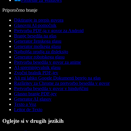
Prenesite za Windows
Priporočeno branje
Diktiranje in prepis govora
Glasovni AI-pomočnik
Pretvorba PDF-ja v govor za Android
Branje besedila na glas
Generator ženskega glasu
Generator moškega glasu
Najboljša orodja za disleksijo
Generator robotskega glasu
Pretvorba besedila v govor za anime
AI-spreminjevalnik glasu
Zvočni bralnik PDF-jev
Ali mi lahko Google Dokumenti berejo na glas
Razširitev za Chrome za pretvorbo besedila v govor
Pretvorba besedila v govor v hindujščini
Glasno branje PDF-jev
Generator AI glasov
Texto a Voz
Leitor de Texto
Oglejte si v drugih jezikih