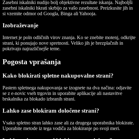
Zasebni iskalniki nudijo bolj objektivne rezultate iskanja. Najboljši
zasebni iskalniki hkrati skrbijo za vašo zasebnost. Preizkusite jih in
si vzemite odmor od Googla, Binga ali Yahooja.
Izobraževanje
Internet je poln odličnih virov znanja. Ko se znebite motenj, odkrijte
strani, ki ponujajo nove spretnosti. Veliko jih je brezplačnih in
pokrivajo najrazličnejše teme.
Pogosta vprašanja
Kako blokirati spletne nakupovalne strani?
Pastem spletnega nakupovanja se izognete na dva načina: odjavite
se z e-novic vseh trgovin in uporabite aplikacije ali nastavitve
brskalnika za blokado izbranih strani.
Lahko zase blokiram določene strani?
Vsako spletno stran lahko zase ali za drugega uporabnika blokirate.
Uporabite metode iz tega vodiča za blokiranje po svoji meri.