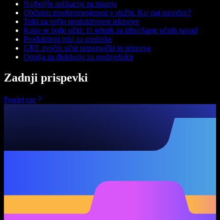
Najboljše aplikacije za pisanje
Občutim preobremenjenost v službi. Kaj naj naredim?
Triki za večjo produktivnost lektorjev
Kako se bolje učiti: 11 tehnik za izboljšanje učnih navad
Produktivni triki za urednike
GRE zvočni učni pripomočki in priprava
Orodja za disleksijo za srednješolce
Zadnji prispevki
Poglej vse