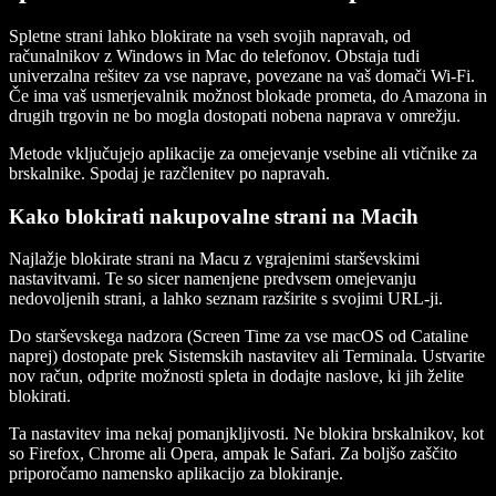
Spletne strani lahko blokirate na vseh svojih napravah, od
računalnikov z Windows in Mac do telefonov. Obstaja tudi
univerzalna rešitev za vse naprave, povezane na vaš domači Wi‑Fi.
Če ima vaš usmerjevalnik možnost blokade prometa, do Amazona in
drugih trgovin ne bo mogla dostopati nobena naprava v omrežju.
Metode vključujejo aplikacije za omejevanje vsebine ali vtičnike za
brskalnike. Spodaj je razčlenitev po napravah.
Kako blokirati nakupovalne strani na Macih
Najlažje blokirate strani na Macu z vgrajenimi starševskimi
nastavitvami. Te so sicer namenjene predvsem omejevanju
nedovoljenih strani, a lahko seznam razširite s svojimi URL-ji.
Do starševskega nadzora (Screen Time za vse macOS od Cataline
naprej) dostopate prek Sistemskih nastavitev ali Terminala. Ustvarite
nov račun, odprite možnosti spleta in dodajte naslove, ki jih želite
blokirati.
Ta nastavitev ima nekaj pomanjkljivosti. Ne blokira brskalnikov, kot
so Firefox, Chrome ali Opera, ampak le Safari. Za boljšo zaščito
priporočamo namensko aplikacijo za blokiranje.