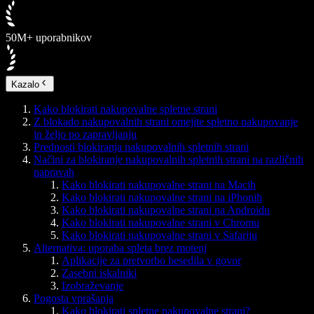
50M+ uporabnikov
Kazalo
Kako blokirati nakupovalne spletne strani
Z blokado nakupovalnih strani omejite spletno nakupovanje
in željo po zapravljanju
Prednosti blokiranja nakupovalnih spletnih strani
Načini za blokiranje nakupovalnih spletnih strani na različnih
napravah
Kako blokirati nakupovalne strani na Macih
Kako blokirati nakupovalne strani na iPhonih
Kako blokirati nakupovalne strani na Androidu
Kako blokirati nakupovalne strani v Chromu
Kako blokirati nakupovalne strani v Safariju
Alternativa: uporaba spleta brez motenj
Aplikacije za pretvorbo besedila v govor
Zasebni iskalniki
Izobraževanje
Pogosta vprašanja
Kako blokirati spletne nakupovalne strani?