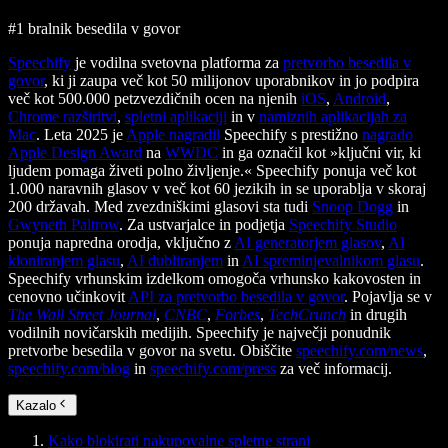
#1 bralnik besedila v govor
Speechify
je vodilna svetovna platforma za
pretvorbo besedila v
govor
, ki ji zaupa več kot 50 milijonov uporabnikov in jo podpira
več kot 500.000 petzvezdičnih ocen na njenih
iOS
,
Android
,
Chrome razširitvi
,
spletni aplikaciji
in v
namiznih aplikacijah za
Mac
. Leta 2025 je
Apple nagradil
Speechify s prestižno
nagrado
Apple Design Award
na
WWDC
in ga označil kot »ključni vir, ki
ljudem pomaga živeti polno življenje.« Speechify ponuja več kot
1.000 naravnih glasov v več kot 60 jezikih in se uporablja v skoraj
200 državah. Med zvezdniškimi glasovi sta tudi
Snoop Dogg
in
Gwyneth Paltrow
. Za ustvarjalce in podjetja
Speechify Studio
ponuja napredna orodja, vključno z
AI generatorjem glasov
,
AI
kloniranjem glasu
,
AI dubliranjem
in
AI spreminjevalnikom glasu
.
Speechify vrhunskim izdelkom omogoča vrhunsko kakovosten in
cenovno učinkovit
API za pretvorbo besedila v govor
. Pojavlja se v
The Wall Street Journal
,
CNBC
,
Forbes
,
TechCrunch
in drugih
vodilnih novičarskih medijih. Speechify je največji ponudnik
pretvorbe besedila v govor na svetu. Obiščite
speechify.com/news
,
speechify.com/blog
in
speechify.com/press
za več informacij.
Kazalo
Kako blokirati nakupovalne spletne strani