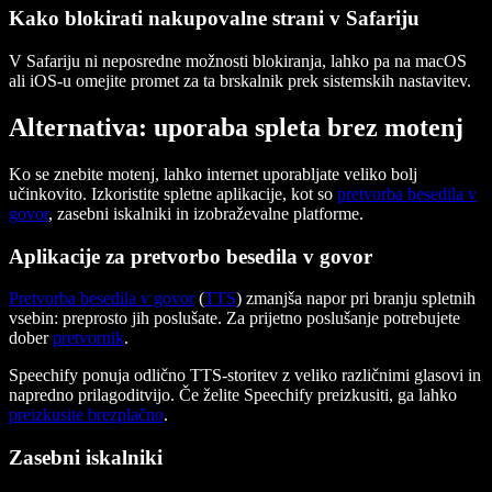
Kako blokirati nakupovalne strani v Safariju
V Safariju ni neposredne možnosti blokiranja, lahko pa na macOS
ali iOS-u omejite promet za ta brskalnik prek sistemskih nastavitev.
Alternativa: uporaba spleta brez motenj
Ko se znebite motenj, lahko internet uporabljate veliko bolj
učinkovito. Izkoristite spletne aplikacije, kot so
pretvorba besedila v
govor
, zasebni iskalniki in izobraževalne platforme.
Aplikacije za pretvorbo besedila v govor
Pretvorba besedila v govor
(
TTS
) zmanjša napor pri branju spletnih
vsebin: preprosto jih poslušate. Za prijetno poslušanje potrebujete
dober
pretvornik
.
Speechify ponuja odlično TTS-storitev z veliko različnimi glasovi in
napredno prilagoditvijo. Če želite Speechify preizkusiti, ga lahko
preizkusite brezplačno
.
Zasebni iskalniki