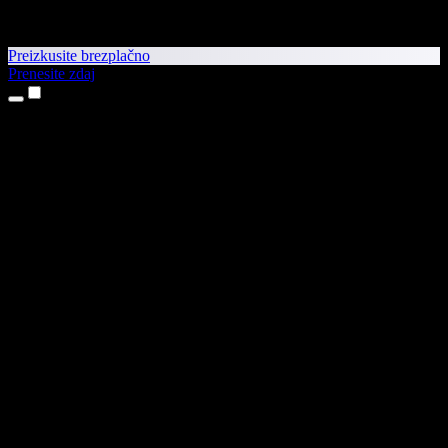
Preizkusite brezplačno
Prenesite zdaj
Izdelki
Pretvorba besedila v govor
Aplikaciji za iPhone in iPad
Aplikacija za Android
Razširitev za Chrome
Razširitev za Edge
Spletna aplikacija
Aplikacija za Mac
Aplikacija za Windows