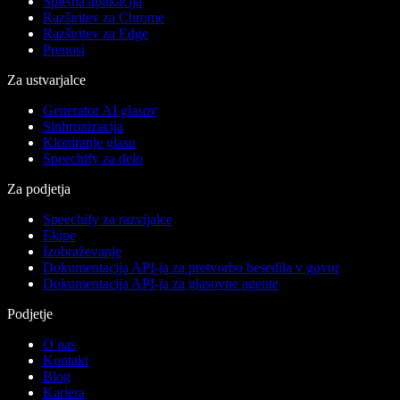
Spletna aplikacija
Razširitev za Chrome
Razširitev za Edge
Prenosi
Za ustvarjalce
Generator AI glasov
Sinhronizacija
Kloniranje glasu
Speechify za delo
Za podjetja
Speechify za razvijalce
Ekipe
Izobraževanje
Dokumentacija API-ja za pretvorbo besedila v govor
Dokumentacija API-ja za glasovne agente
Podjetje
O nas
Kontakt
Blog
Kariera