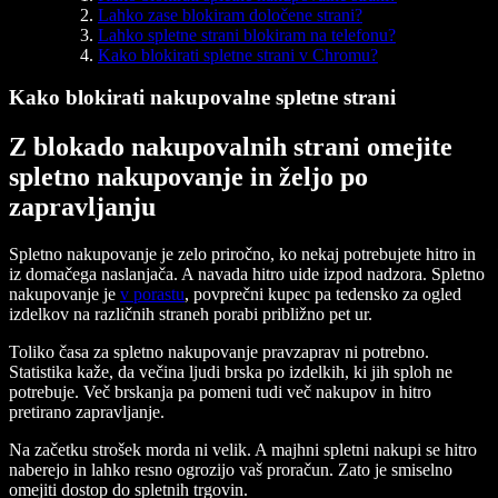
Lahko zase blokiram določene strani?
Lahko spletne strani blokiram na telefonu?
Kako blokirati spletne strani v Chromu?
Kako blokirati nakupovalne spletne strani
Z blokado nakupovalnih strani omejite
spletno nakupovanje in željo po
zapravljanju
Spletno nakupovanje je zelo priročno, ko nekaj potrebujete hitro in
iz domačega naslanjača. A navada hitro uide izpod nadzora. Spletno
nakupovanje je
v porastu
, povprečni kupec pa tedensko za ogled
izdelkov na različnih straneh porabi približno pet ur.
Toliko časa za spletno nakupovanje pravzaprav ni potrebno.
Statistika kaže, da večina ljudi brska po izdelkih, ki jih sploh ne
potrebuje. Več brskanja pa pomeni tudi več nakupov in hitro
pretirano zapravljanje.
Na začetku strošek morda ni velik. A majhni spletni nakupi se hitro
naberejo in lahko resno ogrozijo vaš proračun. Zato je smiselno
omejiti dostop do spletnih trgovin.