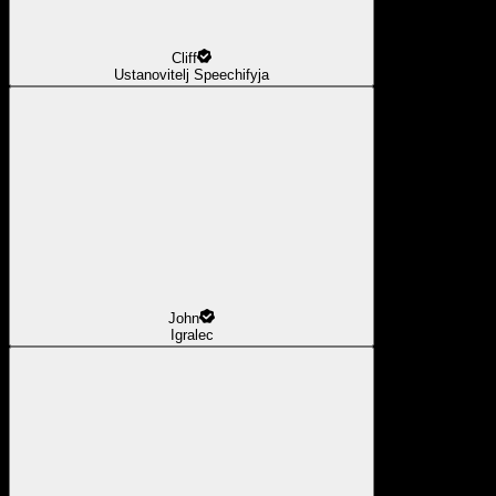
Cliff
Ustanovitelj Speechifyja
John
Igralec