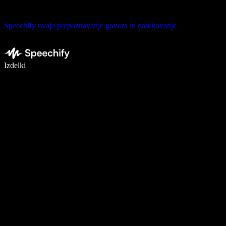
Speechify uvaja prepoznavanje govora in narekovanje
Pišite 5× hitreje z narekovanjem
Izdelki
Več o tem