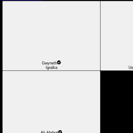
Gwyneth
Igralka
Us
Ali Abdaal