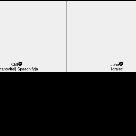
Cliff
John
tanovitelj Speechifyja
Igralec