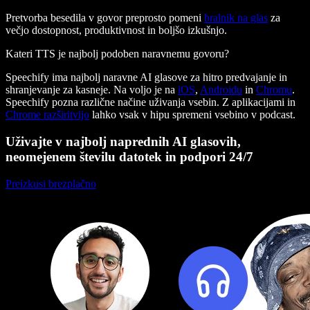
Pretvorba besedila v govor preprosto pomeni
bralnik na glas
za
večjo dostopnost, produktivnost in boljšo izkušnjo.
Kateri TTS je najbolj podoben naravnemu govoru?
Speechify ima najbolj naravne AI glasove za hitro predvajanje in
shranjevanje za kasneje. Na voljo je na
iOS
,
Androidu
in
Chromu
.
Speechify pozna različne načine uživanja vsebin. Z aplikacijami in
Chrome razširitvijo
lahko vsak v hipu spremeni vsebino v podcast.
Uživajte v najbolj naprednih AI glasovih,
neomejenem številu datotek in podpori 24/7
Preizkusi brezplačno