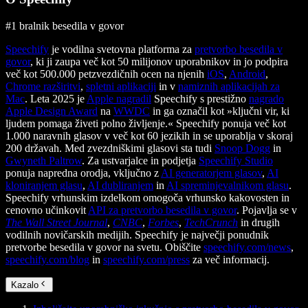
#1 bralnik besedila v govor
Speechify
je vodilna svetovna platforma za
pretvorbo besedila v
govor
, ki ji zaupa več kot 50 milijonov uporabnikov in jo podpira
več kot 500.000 petzvezdičnih ocen na njenih
iOS
,
Android
,
Chrome razširitvi
,
spletni aplikaciji
in v
namiznih aplikacijah za
Mac
. Leta 2025 je
Apple nagradil
Speechify s prestižno
nagrado
Apple Design Award
na
WWDC
in ga označil kot »ključni vir, ki
ljudem pomaga živeti polno življenje.« Speechify ponuja več kot
1.000 naravnih glasov v več kot 60 jezikih in se uporablja v skoraj
200 državah. Med zvezdniškimi glasovi sta tudi
Snoop Dogg
in
Gwyneth Paltrow
. Za ustvarjalce in podjetja
Speechify Studio
ponuja napredna orodja, vključno z
AI generatorjem glasov
,
AI
kloniranjem glasu
,
AI dubliranjem
in
AI spreminjevalnikom glasu
.
Speechify vrhunskim izdelkom omogoča vrhunsko kakovosten in
cenovno učinkovit
API za pretvorbo besedila v govor
. Pojavlja se v
The Wall Street Journal
,
CNBC
,
Forbes
,
TechCrunch
in drugih
vodilnih novičarskih medijih. Speechify je največji ponudnik
pretvorbe besedila v govor na svetu. Obiščite
speechify.com/news
,
speechify.com/blog
in
speechify.com/press
za več informacij.
Kazalo