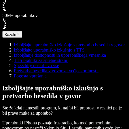
50M+ uporabnikov
Kazalo
Izboljšajte uporabniško izkušnjo s pretvorbo besedila v govor
Izboljšajte uporabniško izkušnjo s TTS
Izboljšanje dostopnosti in uporabniškega vmesnika
TTS bralniki za spletne strani
Speechify poskrbi za vse
Pretvorba besedila v govor za večjo storilnost
Pogosta vprašanja
Izboljšajte uporabniško izkušnjo s
pretvorbo besedila v govor
Ste že kdaj namestili program, ki naj bi bil preprost, v resnici pa je
bil prava muka za uporabo?
Uporabniki iPhona poznajo frustracijo, ko med pomembnim
pogovorom po nesreči vklopijo Siri. Lastniki pametnih zvočnikov