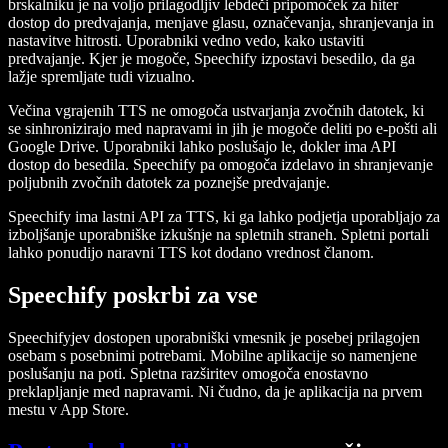
brskalniku je na voljo prilagodljiv lebdeči pripomoček za hiter
dostop do predvajanja, menjave glasu, označevanja, shranjevanja in
nastavitve hitrosti. Uporabniki vedno vedo, kako ustaviti
predvajanje. Kjer je mogoče, Speechify izpostavi besedilo, da ga
lažje spremljate tudi vizualno.
Večina vgrajenih TTS ne omogoča ustvarjanja zvočnih datotek, ki
se sinhronizirajo med napravami in jih je mogoče deliti po e-pošti ali
Google Drive. Uporabniki lahko poslušajo le, dokler ima API
dostop do besedila. Speechify pa omogoča izdelavo in shranjevanje
poljubnih zvočnih datotek za poznejše predvajanje.
Speechify ima lastni API za TTS, ki ga lahko podjetja uporabljajo za
izboljšanje uporabniške izkušnje na spletnih straneh. Spletni portali
lahko ponudijo naravni TTS kot dodano vrednost članom.
Speechify poskrbi za vse
Speechifyjev dostopen uporabniški vmesnik je posebej prilagojen
osebam s posebnimi potrebami. Mobilne aplikacije so namenjene
poslušanju na poti. Spletna razširitev omogoča enostavno
preklapljanje med napravami. Ni čudno, da je aplikacija na prvem
mestu v App Store.