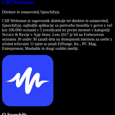
Cliff Weitzman
Direktor in ustanovitelj Speechifyja
Cliff Weitzman je zagovornik disleksije ter direktor in ustanovitelj
Speechifyja, najboljše aplikacije za pretvorbo besedila v govor z več
kot 100.000 ocenami s 5 zvezdicami ter prvim mestom v kategoriji
Novice & Revije v App Storu. Leta 2017 je bil na Forbesovem
seznamu 30 under 30 zaradi dela na dostopnosti interneta za osebe z
učnimi težavami. O njem so pisali EdSurge, Inc., PC Mag,
Entrepreneur, Mashable in drugi vodilni mediji.
O Speechify