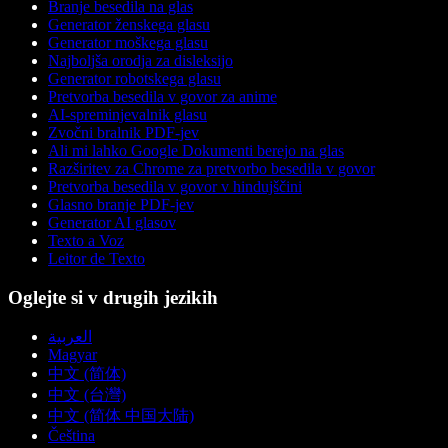
Branje besedila na glas
Generator ženskega glasu
Generator moškega glasu
Najboljša orodja za disleksijo
Generator robotskega glasu
Pretvorba besedila v govor za anime
AI-spreminjevalnik glasu
Zvočni bralnik PDF-jev
Ali mi lahko Google Dokumenti berejo na glas
Razširitev za Chrome za pretvorbo besedila v govor
Pretvorba besedila v govor v hindujščini
Glasno branje PDF-jev
Generator AI glasov
Texto a Voz
Leitor de Texto
Oglejte si v drugih jezikih
العربية
Magyar
中文 (简体)
中文 (台灣)
中文 (简体 中国大陆)
Čeština