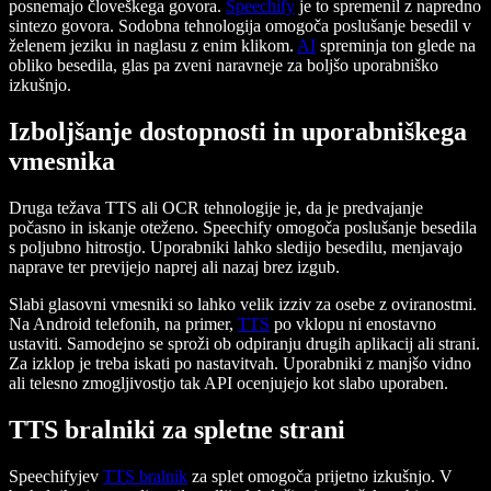
posnemajo človeškega govora.
Speechify
je to spremenil z napredno
sintezo govora. Sodobna tehnologija omogoča poslušanje besedil v
želenem jeziku in naglasu z enim klikom.
AI
spreminja ton glede na
obliko besedila, glas pa zveni naravneje za boljšo uporabniško
izkušnjo.
Izboljšanje dostopnosti in uporabniškega
vmesnika
Druga težava TTS ali OCR tehnologije je, da je predvajanje
počasno in iskanje oteženo. Speechify omogoča poslušanje besedila
s poljubno hitrostjo. Uporabniki lahko sledijo besedilu, menjavajo
naprave ter previjejo naprej ali nazaj brez izgub.
Slabi glasovni vmesniki so lahko velik izziv za osebe z oviranostmi.
Na Android telefonih, na primer,
TTS
po vklopu ni enostavno
ustaviti. Samodejno se sproži ob odpiranju drugih aplikacij ali strani.
Za izklop je treba iskati po nastavitvah. Uporabniki z manjšo vidno
ali telesno zmogljivostjo tak API ocenjujejo kot slabo uporaben.
TTS bralniki za spletne strani
Speechifyjev
TTS bralnik
za splet omogoča prijetno izkušnjo. V