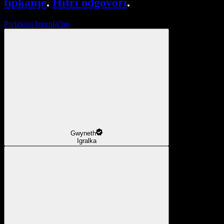
tipkanje
.
Hitri odgovori
.
Preizkusi brezplačno
Gwyneth
Igralka