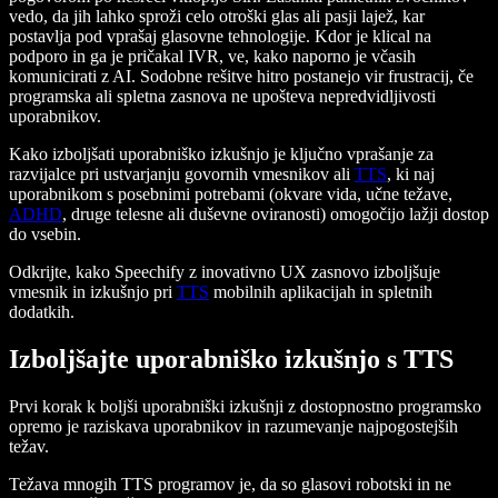
vedo, da jih lahko sproži celo otroški glas ali pasji lajež, kar
postavlja pod vprašaj glasovne tehnologije. Kdor je klical na
podporo in ga je pričakal IVR, ve, kako naporno je včasih
komunicirati z AI. Sodobne rešitve hitro postanejo vir frustracij, če
programska ali spletna zasnova ne upošteva nepredvidljivosti
uporabnikov.
Kako izboljšati uporabniško izkušnjo je ključno vprašanje za
razvijalce pri ustvarjanju govornih vmesnikov ali
TTS
, ki naj
uporabnikom s posebnimi potrebami (okvare vida, učne težave,
ADHD
, druge telesne ali duševne oviranosti) omogočijo lažji dostop
do vsebin.
Odkrijte, kako Speechify z inovativno UX zasnovo izboljšuje
vmesnik in izkušnjo pri
TTS
mobilnih aplikacijah in spletnih
dodatkih.
Izboljšajte uporabniško izkušnjo s TTS
Prvi korak k boljši uporabniški izkušnji z dostopnostno programsko
opremo je raziskava uporabnikov in razumevanje najpogostejših
težav.
Težava mnogih TTS programov je, da so glasovi robotski in ne