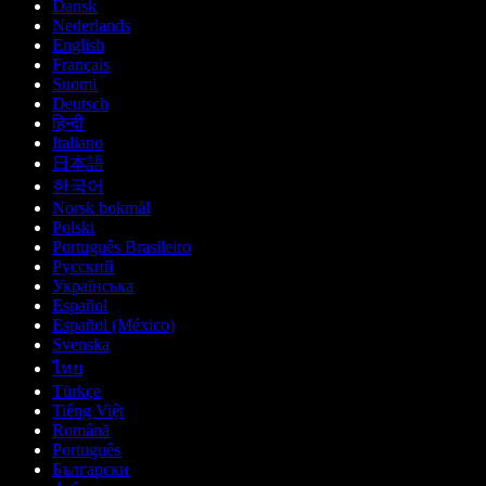
Dansk
Nederlands
English
Français
Suomi
Deutsch
हिन्दी
Italiano
日本語
한국어
Norsk bokmål
Polski
Português Brasileiro
Русский
Українська
Español
Español (México)
Svenska
ไทย
Türkçe
Tiếng Việt
Română
Português
Български