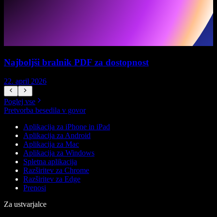
Najboljši bralnik PDF za dostopnost
22. april 2026
1
Poglej vse
Pretvorba besedila v govor
Aplikacija za iPhone in iPad
Aplikacija za Android
Aplikacija za Mac
Aplikacija za Windows
Spletna aplikacija
Razširitev za Chrome
Razširitev za Edge
Prenosi
Za ustvarjalce