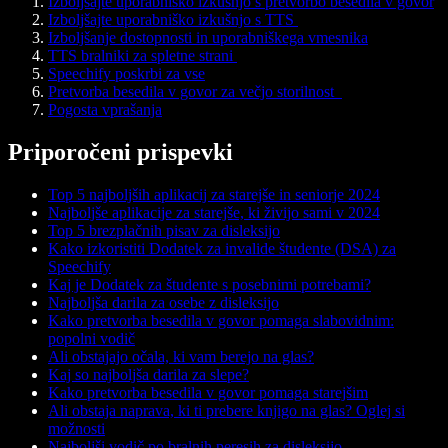
Izboljšajte uporabniško izkušnjo s pretvorbo besedila v govor
Izboljšajte uporabniško izkušnjo s TTS
Izboljšanje dostopnosti in uporabniškega vmesnika
TTS bralniki za spletne strani
Speechify poskrbi za vse
Pretvorba besedila v govor za večjo storilnost
Pogosta vprašanja
Priporočeni prispevki
Top 5 najboljših aplikacij za starejše in seniorje 2024
Najboljše aplikacije za starejše, ki živijo sami v 2024
Top 5 brezplačnih pisav za disleksijo
Kako izkoristiti Dodatek za invalide študente (DSA) za
Speechify
Kaj je Dodatek za študente s posebnimi potrebami?
Najboljša darila za osebe z disleksijo
Kako pretvorba besedila v govor pomaga slabovidnim:
popolni vodič
Ali obstajajo očala, ki vam berejo na glas?
Kaj so najboljša darila za slepe?
Kako pretvorba besedila v govor pomaga starejšim
Ali obstaja naprava, ki ti prebere knjigo na glas? Oglej si
možnosti
Najboljši vodič po bralnih peresih za disleksijo