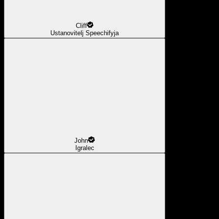
Cliff
Ustanovitelj Speechifyja
John
Igralec