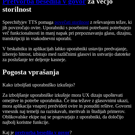
Pretvorba besedila v govor
za večjo
storilnost
Speechifyjev TTS pomaga
povečati storilnost
z reševanjem težav, ki
jih povzročajo ovire. Uporabniki s posebnimi potrebami potrebujejo
več funkcionalnosti in manj napak pri prepoznavanju glasu, dizajnu,
transkripciji in vsakodnevni uporabi.
V brskalniku in aplikacijah lahko uporabniki ustavijo predvajanje,
izberejo hitrost, izbirajo med različnimi glasovi in ustvarijo datoteke
za poslušanje ter deljenje kasneje.
Pogosta vprašanja
Kako izboljšati uporabniško izkušnjo?
Za izboljšanje uporabniške izkušnje mora UX dizajn upoštevati
omejitve in potrebe uporabnika. Če ima težave z glasovnimi ukazi,
mora aplikacija vnaprej predvideti ovire in ponuditi rešitve. Govorni
vmesnik naj temelji na raziskavah, meritvah in študijah primerov.
Oblikovalske ekipe naj se pogovarjajo z uporabniki, da določijo
najbolj koristne funkcije.
Kaj je
pretvorba besedila v govor
?