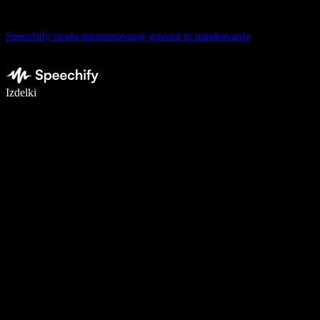
Speechify uvaja prepoznavanje govora in narekovanje
Pišite 5× hitreje z narekovanjem
Izdelki
Več o tem