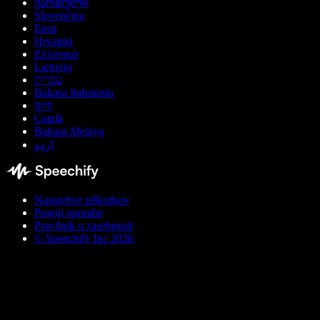
ქართული
Slovenčina
Eesti
Hrvatski
Ελληνικά
Lietuvių
עברית
Bahasa Indonesia
বাংলা
Català
Bahasa Melayu
اردو
Nastavitve piškotkov
Pogoji uporabe
Pravilnik o zasebnosti
© Speechify Inc 2026