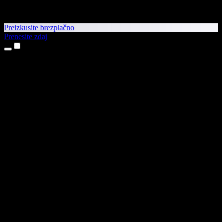
Preizkusite brezplačno
Prenesite zdaj
Izdelki
Pretvorba besedila v govor
Aplikaciji za iPhone in iPad
Aplikacija za Android
Razširitev za Chrome
Razširitev za Edge
Spletna aplikacija
Aplikacija za Mac
Aplikacija za Windows