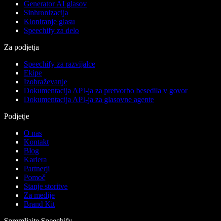
Generator AI glasov
Sinhronizacija
Kloniranje glasu
Speechify za delo
Za podjetja
Speechify za razvijalce
Ekipe
Izobraževanje
Dokumentacija API-ja za pretvorbo besedila v govor
Dokumentacija API-ja za glasovne agente
Podjetje
O nas
Kontakt
Blog
Kariera
Partnerji
Pomoč
Stanje storitve
Za medije
Brand Kit
Spremljajte Speechify