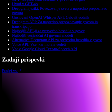
Uvod v GPT-4o
Deepgram jeziki: Povezovanje sveta z napredno prepoznavo
govora
Gostovani OpenAI Whisper API: Celovit vodnik
Deepgram API: Za napredno prepoznavanje govora in
transkripcijo
Najboljši API-ji za pretvorbo besedila v govor
Najboljši večjezični AI govorni modeli
Alternative Deepgram API za pretvorbo besedila v govor
Voice API: Vse, kar morate vedeti
Vse o Google Cloud Text-to-Speech API
Zadnji prispevki
Poglej vse