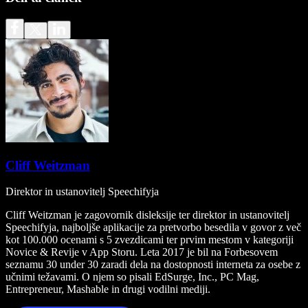
Cliff Weitzman
Direktor in ustanovitelj Speechifyja
Cliff Weitzman je zagovornik disleksije ter direktor in ustanovitelj
Speechifyja, najboljše aplikacije za pretvorbo besedila v govor z več
kot 100.000 ocenami s 5 zvezdicami ter prvim mestom v kategoriji
Novice & Revije v App Storu. Leta 2017 je bil na Forbesovem
seznamu 30 under 30 zaradi dela na dostopnosti interneta za osebe z
učnimi težavami. O njem so pisali EdSurge, Inc., PC Mag,
Entrepreneur, Mashable in drugi vodilni mediji.