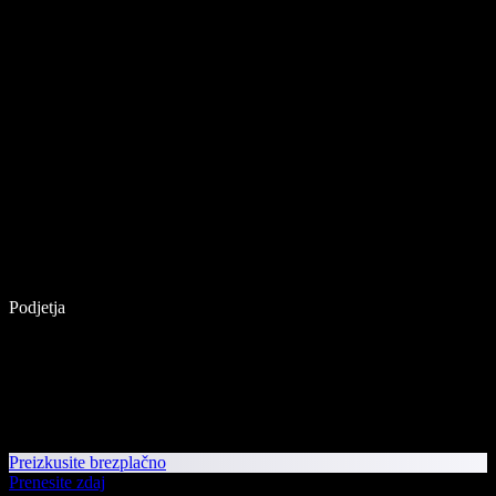
Podjetja
Preizkusite brezplačno
Prenesite zdaj