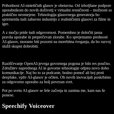
Prihodnost AI-sintetičnih glasov je obetavna. Od izboljšane podpore
uporabnikom do novih doživetij v virtualni resničnosti – možnosti so
praktično neomejene. Tehnologija glasovnega generatorja bo
spremenila tudi zabavno industrijo z realističnimi glasovi za filme in
igre.
A z močjo pride tudi odgovornost. Pomembno je določiti jasna
pravila uporabe in preprečevati zlorabe. Ko sprejemamo prednosti
AI-glasov, moramo biti pozorni na morebitna tveganja, da bo razvoj
služil skupni dobrobiti.
Raziščevanje OpenAI-jevega govornega pogona je bilo res poučno.
Združitev naprednega AI in govorne tehnologije odpira novo dobo
komunikacije. Naj bo to za podcaste, bralno pomoč ali boj proti
deepfake, vpliv AI-glasov je očiten. Ob novih inovacijah poskrbimo
za odgovorno uporabo za bolj povezan svet.
Pot po svetu AI-glasov se šele začenja in zanima me, kam nas še
ponese.
Speechify Voiceover