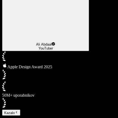
Ali Abdaal
YouTuber
Apple Design Award 2025
50M+ uporabnikov
Kazalo