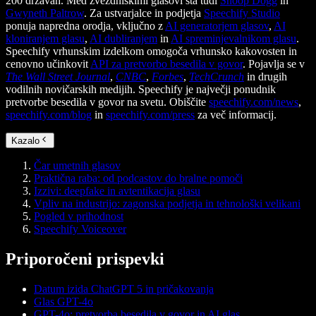
200 državah. Med zvezdniškimi glasovi sta tudi
Snoop Dogg
in
Gwyneth Paltrow
. Za ustvarjalce in podjetja
Speechify Studio
ponuja napredna orodja, vključno z
AI generatorjem glasov
,
AI
kloniranjem glasu
,
AI dubliranjem
in
AI spreminjevalnikom glasu
.
Speechify vrhunskim izdelkom omogoča vrhunsko kakovosten in
cenovno učinkovit
API za pretvorbo besedila v govor
. Pojavlja se v
The Wall Street Journal
,
CNBC
,
Forbes
,
TechCrunch
in drugih
vodilnih novičarskih medijih. Speechify je največji ponudnik
pretvorbe besedila v govor na svetu. Obiščite
speechify.com/news
,
speechify.com/blog
in
speechify.com/press
za več informacij.
Kazalo
Čar umetnih glasov
Praktična raba: od podcastov do bralne pomoči
Izzivi: deepfake in avtentikacija glasu
Vpliv na industrijo: zagonska podjetja in tehnološki velikani
Pogled v prihodnost
Speechify Voiceover
Priporočeni prispevki
Datum izida ChatGPT 5 in pričakovanja
Glas GPT-4o
GPT-4o: pretvorba besedila v govor in AI glas