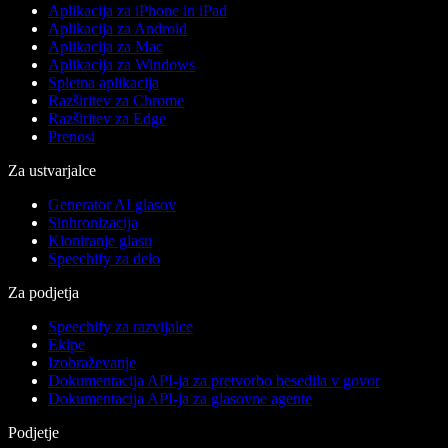
Aplikacija za iPhone in iPad
Aplikacija za Android
Aplikacija za Mac
Aplikacija za Windows
Spletna aplikacija
Razširitev za Chrome
Razširitev za Edge
Prenosi
Za ustvarjalce
Generator AI glasov
Sinhronizacija
Kloniranje glasu
Speechify za delo
Za podjetja
Speechify za razvijalce
Ekipe
Izobraževanje
Dokumentacija API-ja za pretvorbo besedila v govor
Dokumentacija API-ja za glasovne agente
Podjetje