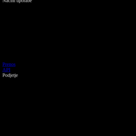
Načini uporabe
Prenos
API
Podjetje