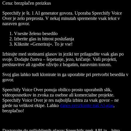
Cena
: brezplačen preizkus
Speechify je št. 1 AI generator govora. Uporaba Speechify Voice
Over je zelo preprosta. V nekaj minutah spremenite vsak tekst v
naraven govor.
Vnesite želeno besedilo
Izberite glas in hitrost poslušanja
Kliknite »Generiraj«. To je vse!
Izbirajte med stotinami glasov in jeziki ter prilagodite vsak glas po
svoje. Dodajte čustva – šepetanje, jezo, kričanje. Vaši projekti,
predstavitve ali zgodbe oživijo z bogatim, naravnim tonom.
Svoj glas lahko tudi klonirate in ga uporabite pri pretvorbi besedila v
govor.
Speechify Voice Over ponuja obilico prosto uporabnih slik,
videoposnetkov in zvoka za osebne ali komercialne projekte.
Speechify Voice Over je res najboljša izbira za vsak govor – ne
glede na velikost ekipe. Lahko
danes preizkusite naš AI-glas
,
brezplačno!
Dostopajte do priljubljenih glasov Speechify prek API-ja – hitro,