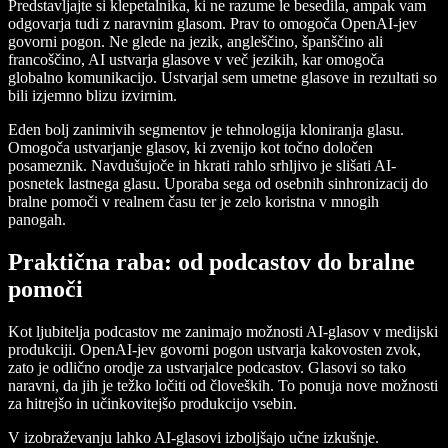
Predstavljajte si klepetalnika, ki ne razume le besedila, ampak vam
odgovarja tudi z naravnim glasom. Prav to omogoča OpenAI-jev
govorni pogon. Ne glede na jezik, angleščino, španščino ali
francoščino, AI ustvarja glasove v več jezikih, kar omogoča
globalno komunikacijo. Ustvarjal sem umetne glasove in rezultati so
bili izjemno blizu izvirnim.
Eden bolj zanimivih segmentov je tehnologija kloniranja glasu.
Omogoča ustvarjanje glasov, ki zvenijo kot točno določen
posameznik. Navdušujoče in hkrati rahlo srhljivo je slišati AI-
posnetek lastnega glasu. Uporaba sega od osebnih sinhronizacij do
bralne pomoči v realnem času ter je zelo koristna v mnogih
panogah.
Praktična raba: od podcastov do bralne
pomoči
Kot ljubitelja podcastov me zanimajo možnosti AI-glasov v medijski
produkciji. OpenAI-jev govorni pogon ustvarja kakovosten zvok,
zato je odlično orodje za ustvarjalce podcastov. Glasovi so tako
naravni, da jih je težko ločiti od človeških. To ponuja nove možnosti
za hitrejšo in učinkovitejšo produkcijo vsebin.
V izobraževanju lahko AI-glasovi izboljšajo učne izkušnje.