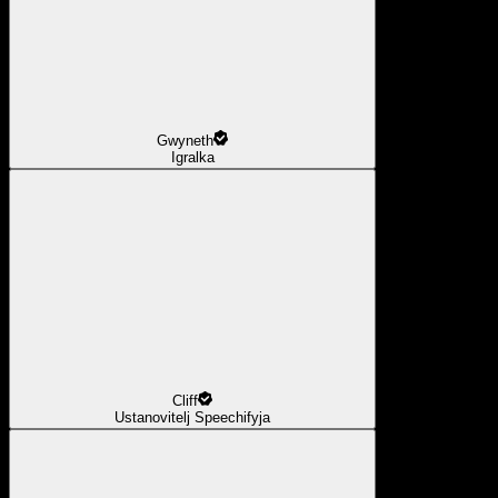
Gwyneth
Igralka
Cliff
Ustanovitelj Speechifyja