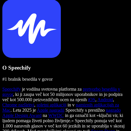
O Speechify
#1 bralnik besedila v govor
Speechify
je vodilna svetovna platforma za
pretvorbo besedila v
govor
, ki ji zaupa več kot 50 milijonov uporabnikov in jo podpira
več kot 500.000 petzvezdičnih ocen na njenih
iOS
,
Android
,
Chrome razširitvi
,
spletni aplikaciji
in v
namiznih aplikacijah za
Mac
. Leta 2025 je
Apple nagradil
Speechify s prestižno
nagrado
Apple Design Award
na
WWDC
in ga označil kot »ključni vir, ki
ljudem pomaga živeti polno življenje.« Speechify ponuja več kot
1.000 naravnih glasov v več kot 60 jezikih in se uporablja v skoraj