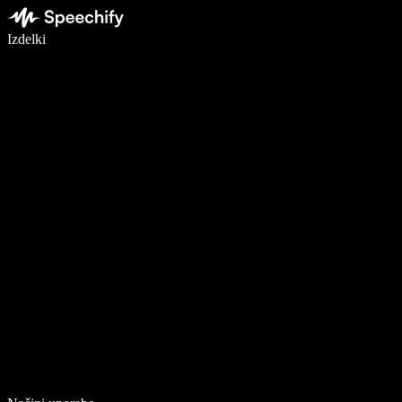
Pišite 5× hitreje z narekovanjem
Izdelki
Več o tem