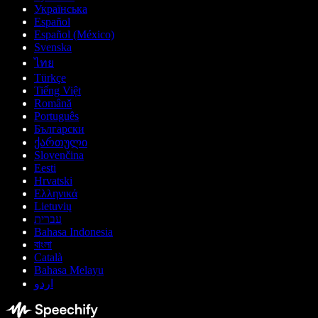
Українська
Español
Español (México)
Svenska
ไทย
Türkçe
Tiếng Việt
Română
Português
Български
ქართული
Slovenčina
Eesti
Hrvatski
Ελληνικά
Lietuvių
עברית
Bahasa Indonesia
বাংলা
Català
Bahasa Melayu
اردو