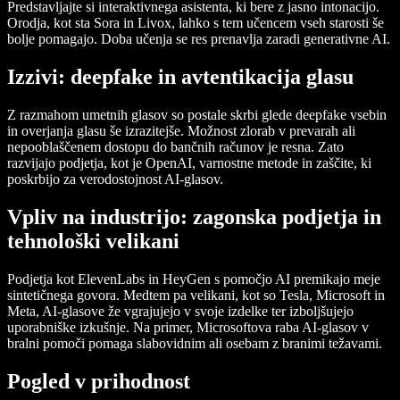
Predstavljajte si interaktivnega asistenta, ki bere z jasno intonacijo.
Orodja, kot sta Sora in Livox, lahko s tem učencem vseh starosti še
bolje pomagajo. Doba učenja se res prenavlja zaradi generativne AI.
Izzivi: deepfake in avtentikacija glasu
Z razmahom umetnih glasov so postale skrbi glede deepfake vsebin
in overjanja glasu še izrazitejše. Možnost zlorab v prevarah ali
nepooblaščenem dostopu do bančnih računov je resna. Zato
razvijajo podjetja, kot je OpenAI, varnostne metode in zaščite, ki
poskrbijo za verodostojnost AI-glasov.
Vpliv na industrijo: zagonska podjetja in
tehnološki velikani
Podjetja kot ElevenLabs in HeyGen s pomočjo AI premikajo meje
sintetičnega govora. Medtem pa velikani, kot so Tesla, Microsoft in
Meta, AI-glasove že vgrajujejo v svoje izdelke ter izboljšujejo
uporabniške izkušnje. Na primer, Microsoftova raba AI-glasov v
bralni pomoči pomaga slabovidnim ali osebam z branimi težavami.
Pogled v prihodnost