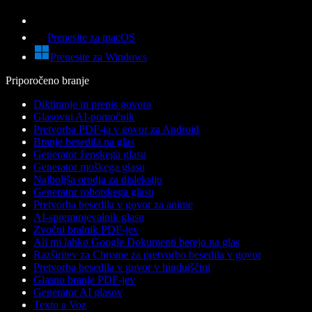
Prenesite za macOS
Prenesite za Windows
Priporočeno branje
Diktiranje in prepis govora
Glasovni AI-pomočnik
Pretvorba PDF-ja v govor za Android
Branje besedila na glas
Generator ženskega glasu
Generator moškega glasu
Najboljša orodja za disleksijo
Generator robotskega glasu
Pretvorba besedila v govor za anime
AI-spreminjevalnik glasu
Zvočni bralnik PDF-jev
Ali mi lahko Google Dokumenti berejo na glas
Razširitev za Chrome za pretvorbo besedila v govor
Pretvorba besedila v govor v hindujščini
Glasno branje PDF-jev
Generator AI glasov
Texto a Voz