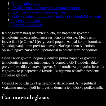
Čar umetnih glasov
Praktična raba: od podcastov do bralne pomoči
Izzivi: deepfake in avtentikacija glasu
Vpliv na industrijo: zagonska podjetja in tehnološki velikani
Pogled v prihodnost
Speechify Voiceover
Ko pogledam nazaj na preteklo leto, me napredek govorne
tehnologije umetne inteligence resnično navdušuje. Med vsemi
inovacijami je OpenAI-jev govorni pogon izstopal kot prelomnica.
V nadaljevanju bom predstavil svojo izkušnjo s tem AI čudom,
opisal njegove zmožnosti, uporabnost in potencial za prihodnost.
OpenAI-jev govorni pogon je odličen prikaz napredka govorne
tehnologije z umetno inteligenco. S pomočjo GPT-modela lahko
pretvori besedilo v naraven govor. Ni le orodje za pretvorbo besedila
v govor – to je napreden AI-model, ki izjemno natančno posnema
človeške glasove.
OpenAI je od ChatGPT-ja zagotovo daleč prišel. AI je približal
vsakdanu mnogih ljudi in ni več le domena tehnološko podkovanih.
Čar umetnih glasov