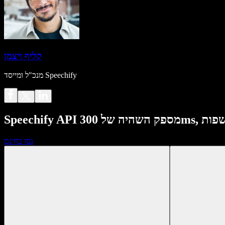
קליף ויצמן
מנכ"ל ומייסד Speechify
נסו בחינם