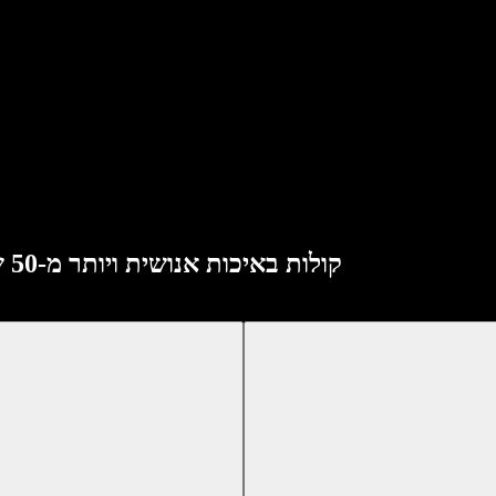
Speechify API מספק השהיה של 300ms, קולות באיכות אנושית ויותר מ-50 שפות