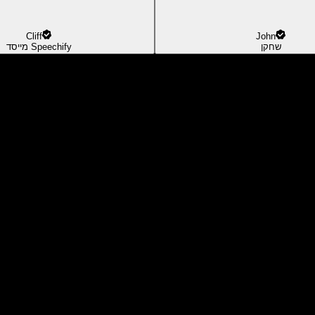
Cliff
John
שחקן
מייסד Speechify