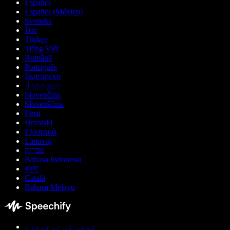
Español
Español (México)
Svenska
ไทย
Türkçe
Tiếng Việt
Română
Português
Български
ქართული
Slovenčina
Slovenščina
Eesti
Hrvatski
Ελληνικά
Lietuvių
עברית
Bahasa Indonesia
বাংলা
Català
Bahasa Melayu
کوکی کی ترجیحات