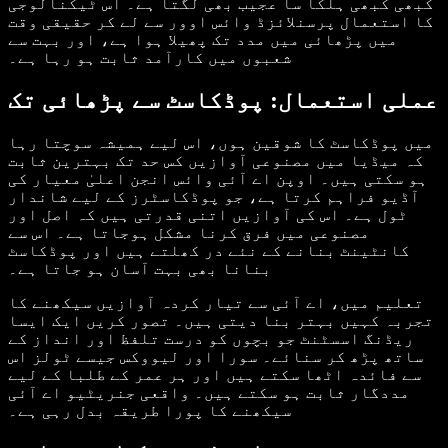
کبھی کبھی ہلکا سا عجیب بھی لگتا ہے۔ اس ٹیکنالوجی
کا استعمال پرسنلائزڈ وائس اوور سے لے کر حقیقی وقت
میں پڑھائی میں مدد تک پھیلا ہوا ہے، اور بہت سے
شعبوں میں کارآمد ثابت ہو رہا ہے۔
عملی استعمال: پوڈکاسٹ سے پڑھائی تک
میں پوڈکاسٹ کا شوقین ہوں، اس لیے ہمیشہ سوچتا رہا
کہ میڈیا میں مصنوعی آوازیں کس حد تک بہترین ثابت
ہو سکتی ہیں۔ اوپن اے آئی وائس انجن اعلیٰ معیار کی
آڈیو فراہم کرتا ہے، جو پوڈکاسٹرز کے لیے شاندار
ٹول ہے۔ اس کی آوازیں اتنی قدرتی ہیں کہ اصل اور
مصنوعی میں فرق کرنا مشکل ہوجاتا ہے۔ اس سے
کانٹینٹ بنانے کے نئے در کھلتے ہیں اور پوڈکاسٹ
بنانا بھی بہت آسان ہو جاتا ہے۔
تعلیم میں، اے آئی سے تیار کردہ آوازیں سیکھنے کا
تجربہ کہیں بہتر بنا دیتی ہیں۔ تصور کریں ایک ایسا
ریڈنگ اسسٹنٹ جو بچوں کو درست تلفظ اور انداز کے
ساتھ پڑھ کر سنائے۔ سورا اور لیووکس جیسے ٹولز اس
سے فائدہ اٹھا سکتے ہیں اور ہر عمر کے طلبا کے لیے
مددگار ثابت ہو سکتے ہیں۔ واقعی جنریٹیو اے آئی
سیکھنے کا پورا طریقہ بدل رہی ہے۔