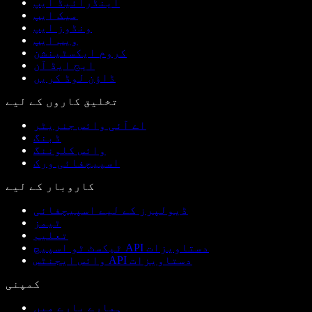
اینڈرائیڈ ایپ
میک ایپ
ونڈوز ایپ
ویب ایپ
کروم ایکسٹینشن
ایج ایڈ آن
ڈاؤن لوڈ کریں
تخلیق کاروں کے لیے
اے آئی وائس جنریٹر
ڈبنگ
وائس کلوننگ
اسپیچفائی ورک
کاروبار کے لیے
ڈیولپرز کے لیے اسپیچفائی
ٹیمز
تعلیم
ٹیکسٹ ٹو اسپیچ API دستاویزات
وائس ایجنٹس API دستاویزات
کمپنی
ہمارے بارے میں