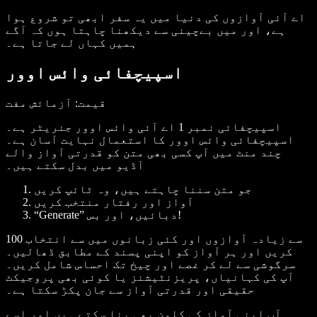
اے آئی آوازوں کی دنیا میں یہ سفر ابھی تو شروع ہوا
ہے، اور میں بےچینی سے دیکھنا چاہتا ہوں کہ آگے
ہمیں کہاں لے جاتا ہے۔
اسپیچفائی وائس اوور
قیمت
: آزمائش مفت
اسپیچفائی نمبر 1 اے آئی وائس اوور جنریٹر ہے۔
اسپیچفائی وائس اوور کا استعمال نہایت آسان ہے۔
چند منٹ میں آپ کسی بھی متن کو قدرتی آواز والے
آڈیو میں بدل سکتے ہیں۔
جو متن سننا چاہتے ہیں، وہ ٹائپ کریں
آواز اور رفتار منتخب کریں
“Generate” دبائیں، اور بس!
100 سے زیادہ آوازوں اور کئی زبانوں میں سے انتخاب
کریں اور ہر آواز کو اپنی پسند کے مطابق ڈھالیں۔
سرگوشی سے لے کر غصے اور چیخ تک احساس شامل کریں۔
آپ کی کہانیاں، پریزنٹیشنز یا کوئی بھی پروجیکٹ
حقیقی اور قدرتی آواز سے جان پکڑ سکتا ہے۔
آپ اپنی آواز کی کلون بھی بنا سکتے ہیں اور اسے