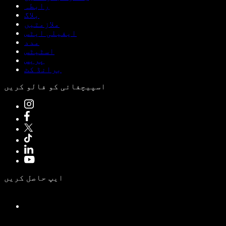
رابطہ
بلاگ
ملازمتیں
ایفیلی ایٹس
مدد
اسٹیٹس
پریس
برانڈ کٹ
اسپیچفائی کو فالو کریں
ایپ حاصل کریں