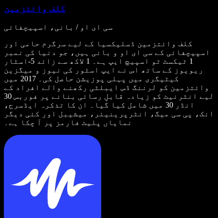
کلف وائتزمین
سی ای او / بانی، اسپیچفائی
کلف وائتزمین ڈسلیکسیا کے لیے سرگرم حامی اور
اسپیچفائی کے سی ای او و بانی ہیں، جو دنیا کی نمبر
1 ٹیکسٹ ٹو اسپیچ ایپ ہے۔ 1 لاکھ سے زائد 5-اسٹار
ریویوز کے ساتھ اس نے ایپ اسٹور کی نیوز و میگزین
کیٹیگری میں پہلی پوزیشن حاصل کی۔ 2017 میں
وائتزمین کو لرننگ ڈس ایبلٹی رکھنے والے افراد کے
لیے انٹرنیٹ کو زیادہ قابلِ رسائی بنانے پر فوربس 30
انڈر 30 میں شامل کیا گیا۔ ان کا تذکرہ ایڈسرج،
انک، پی سی میگ، انٹرپرینیئر، میشیبل اور کئی دیگر
نمایاں پلیٹ فارمز پر آ چکا ہے۔