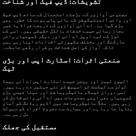
تشویشات: ڈیپ فیک اور شناخت
مصنوعی آوازوں کے بڑھتے استعمال کے ساتھ ڈیپ فیک
اور وائس آتھنٹیکیشن کے بائی پاس ہونے کا خطرہ بھی
بڑھ گیا ہے۔ اے آئی آوازوں کے ذریعے فراڈ یا غیر
مجاز رسائی جیسے خدشات بالکل حقیقی ہیں۔ اسی کے
توڑ کے لیے اوپن اے آئی اور دیگر کمپنیاں واٹر
مارکنگ اور مختلف سکیورٹی اقدامات اپنارہی ہیں
تاکہ آواز کی اصل شناخت برقرار رکھی جاسکے۔
صنعتی اثرات: اسٹارٹ اپس اور بڑی
ٹیک
الیون لیبز اور ہیجن جیسے اسٹارٹ اپس اے آئی بیسڈ
ٹولز سے ٹیکسٹ ٹو اسپیچ کو نئی جہتیں دے رہے ہیں۔
اسی دوران ٹیسلا، مائیکروسافٹ اور میٹا جیسی بڑی
کمپنیاں بھی اپنی مصنوعات میں اے آئی وائس شامل کر
رہی ہیں۔ مثلاً مائیکروسافٹ میں آڈیو ریڈنگ کو آسان
بنایا جا رہا ہے اور بصارت سے محروم افراد کو سہولت
مل رہی ہے۔
مستقبل کی جھلک