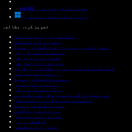
macOS کے لیے ڈاؤن لوڈ کریں
ونڈوز کے لیے ڈاؤن لوڈ کریں
تجویز کردہ مطالعہ
ڈکٹیشن اور وائس ٹائپنگ
وائس اے آئی اسسٹنٹ
اینڈرائیڈ پر پی ڈی ایف ٹیکسٹ ٹو اسپیچ
ٹیکسٹ ٹو اسپیچ ریڈر
خاتون آواز جنریٹر
مردانہ آواز جنریٹر
ڈسلیکسیا کے لیے بہترین مطالعہ پروگرام
روبوٹ وائس جنریٹر
اینیمے ٹیکسٹ ٹو اسپیچ
اے آئی وائس چینجر
پی ڈی ایف آڈیو ریڈر
کیا گوگل ڈاکس مجھے پڑھ کر سنا سکتا ہے
ٹیکسٹ ٹو اسپیچ کروم ایکسٹینشن
ہندی ٹیکسٹ ٹو اسپیچ
پی ڈی ایف ریڈ الاؤڈ
اے آئی وائس جنریٹر
ٹیکستو آ ووز
لیطوری دی ٹیکسٹو