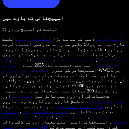
اسپیچفائی کے بارے میں
#1 ٹیکسٹ ٹو اسپیچ ریڈر
اسپیچفائی
دنیا کا سب سے بڑا
ٹیکسٹ ٹو اسپیچ
پلیٹ
فارم ہے، جس پر 50 ملین سے زائد صارفین اعتماد کرتے
ہیں اور 5 لاکھ سے زیادہ پانچ ستارہ ریویوز کے ذریعے
اس کی خدمات کو سراہا گیا ہے۔ یہ ٹیکسٹ ٹو اسپیچ
اینڈرائیڈ
،
کروم ایکسٹینشن
،
ویب ایپ
اور
میک
،
iOS
ڈیسک ٹاپ
ایپس میں دستیاب ہے۔ 2025 میں،
ایپل نے
WWDC پر
اسپیچفائی کو معزز
ایپل ڈیزائن ایوارڈ
دیا اور اسے ’ایک اہم وسیلہ قرار دیا جو لوگوں کو
اپنی زندگی جینے میں مدد دیتا ہے۔‘ اسپیچفائی 60 سے
زائد زبانوں میں 1,000+ قدرتی آوازیں فراہم کرتا ہے
اور لگ بھگ 200 ممالک میں استعمال ہوتا ہے۔ مشہور
شخصیات کی آوازوں میں شامل ہیں
سنُوپ ڈاگ
اور
گوینتھ پیلٹرو
۔ تخلیق کاروں اور کاروباری اداروں
کے لیے،
اسپیچفائی اسٹوڈیو
جدید ٹولز فراہم کرتا
ہے، جن میں شامل ہیں
اے آئی وائس جنریٹر
،
اے آئی
وائس کلوننگ
،
اے آئی ڈبنگ
، اور اس کا
اے آئی وائس
چینجر
۔ اسپیچفائی اپنی اعلیٰ معیار اور کم لاگت والی
کے ذریعے کئی اہم مصنوعات کو
ٹیکسٹ ٹو اسپیچ API