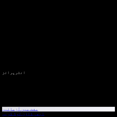
انٹرپرائز
مفت میں آزمائیں
ابھی ڈاؤن لوڈ کریں