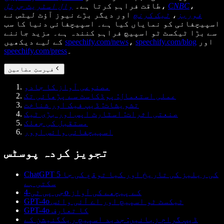
،
CNBC
،
طاقت فراہم کرتا ہے۔
وال اسٹریٹ جرنل
فوربز
،
ٹیک کرنچ
اور دیگر بڑے نیوز آؤٹ لیٹس نے
اسپیچفائی کو نمایاں کیا ہے۔ اسپیچفائی دنیا کا سب
سے بڑا ٹیکسٹ ٹو اسپیچ فراہم کنندہ ہے۔ مزید جاننے
اور
speechify.com/blog
،
speechify.com/news
کے لیے دیکھیں
۔
speechify.com/press
فہرستِ مضامین
مصنوعی آواز کا جادو
عملی استعمال: پوڈکاسٹ سے پڑھائی تک
تشویشات: ڈیپ فیک اور شناخت
صنعتی اثرات: اسٹارٹ اپس اور بڑی ٹیک
مستقبل کی جھلک
اسپیچفائی وائس اوور
تجویز کردہ پوسٹس
ChatGPT 5 کی ریلیز کی تاریخ اور کیا توقع کی جا
سکتی ہے
جی پی ٹی-4o کے پیچھے کی آواز
GPT-4o ٹیکسٹ ٹو اسپیچ اور اے آئی وائس
GPT-4o کا تعارف
ڈیپ گرام زبانیں: جدید اسپیچ ریکگنیشن کے