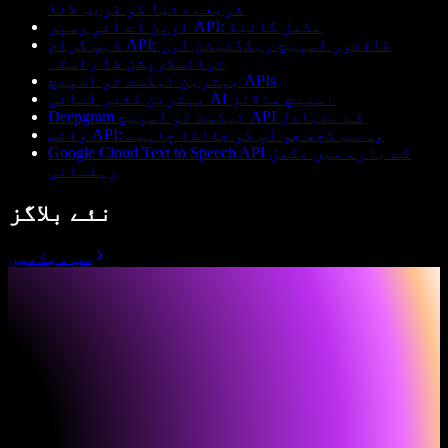
ذریعے دنیا کو قریب لانا
اوپن اے آئی وسپر API: مکمل گائیڈ
ڈیپ گرام API: طاقتور اسپیچ ریکگنیشن اور
ٹرانسکرپشن کا راستہ
بہترین ٹیکسٹ ٹو اسپیچ APIs
بہترین کثیر لسانی AI اسپیچ ماڈلز
Deepgram ٹیکسٹ ٹو اسپیچ API کے متبادل
وائس API: وہ سب کچھ جو آپ کو جاننا چاہیے
Google Cloud Text to Speech API کے بارے میں مکمل
رہنمائی
نئے بلاگز
سب دیکھیں