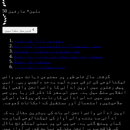
50 ملین+ صارفین
فہرستِ مضامین
مصنوعی آواز کا جادو
عملی استعمال: پوڈکاسٹ سے پڑھائی تک
تشویشات: ڈیپ فیک اور شناخت
صنعتی اثرات: اسٹارٹ اپس اور بڑی ٹیک
مستقبل کی جھلک
اسپیچفائی وائس اوور
گزشتہ سال خاص طور پر مصنوعی ذہانت میں وائس
ٹیکنالوجی کی ترقی میرے لیے بے حد دلچسپ رہی۔ انہی
پیش رفتوں میں اوپن اے آئی کا وائس انجن واقعی ایک
انقلابی سنگِ میل ہے۔ میں اس سفر کا ذکر کر رہا ہوں جس
میں میں نے اس اے آئی کارنامے کو پرکھا، اس کی
صلاحیتیں، استعمال اور مستقبل کے امکانات کھوجے۔
اوپن اے آئی وائس انجن اس بات کی بہترین مثال ہے کہ
اے آئی سے بننے والی آواز کی ٹیکنالوجی کہاں سے
کہاں پہنچ گئی ہے۔ جی پی ٹی پر مبنی لینگوئج ماڈل
کی طاقت سے یہ انجن متن کو نہایت قدرتی آواز میں