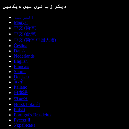
دیگر زبانوں میں دیکھیں
العربية
Magyar
中文 (简体)
中文 (台灣)
中文 (简体 中国大陆)
Čeština
Dansk
Nederlands
English
Français
Suomi
Deutsch
हिन्दी
Italiano
日本語
한국어
Norsk bokmål
Polski
Português Brasileiro
Русский
Українська