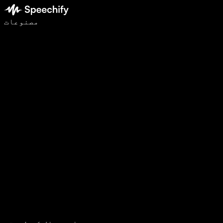
وائس ٹائپنگ کے ساتھ 5 گنا تیزی سے لکھیں
مصنوعات
مزید جانیں