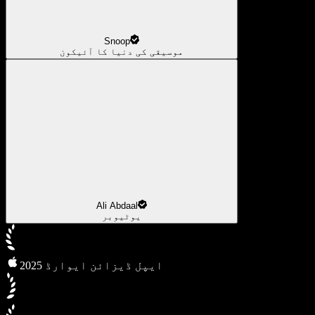
Snoop
موسیقی کی دنیا کا آئیکون
Ali Abdaal
یوٹیوبر
2025 ایپل ڈیزائن ایوارڈ