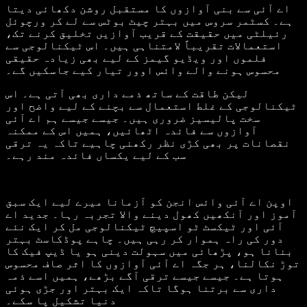
اے آئی سے بنی آوازوں کا مستقبل روشن دکھائی دیتا
ہے۔ کسٹمر سروس میں بہتر چیٹ بوٹس سے لے کر ورچوئل
رئیلٹی میں حقیقت کے قریب آوازیں تخلیق کرنے تک،
استعمالات تقریباً لامتناہی ہیں۔ اس ٹیکنالوجی سے
فلموں اور ویڈیو گیمز کے لیے بھی زیادہ حقیقی
محسوس ہونے والے وائس اوور تیار کیے جاسکیں گے۔
لیکن طاقت کے ساتھ ذمے داری بھی آتی ہے۔ اس
ٹیکنالوجی کے غلط استعمال سے بچنے کے لیے واضح اور
سخت پالیسیز ضروری ہیں۔ جیسے جیسے ہم اے آئی
آوازوں سے فائدہ اٹھائیں، ہمیں اس کے ممکنہ
نقصانات پر بھی کڑی نظر رکھنی چاہیے تاکہ یہ ترقی
سب کے لیے یکساں فائدہ مند رہے۔
اوپن اے آئی وائس انجن کو آزمانا میرے لیے ایک سبق
آموز اور آنکھیں کھول دینے والا تجربہ رہا۔ جدید اے
آئی اور ٹیکسٹ ٹو اسپیچ ٹیکنالوجی مل کر ایک نئے
دور کی راہ ہموار کر رہی ہیں۔ چاہے پوڈکاسٹ بہتر
بنانا ہو، پڑھائی میں سہولت دینی ہو یا ڈیپ فیک کا
توڑ نکالنا، ہر جگہ اے آئی آوازوں کا اثر صاف محسوس
ہوتا ہے۔ جیسے جیسے ترقی آگے بڑھے، ہمیں اسے ذمہ
داری سے برتنا ہوگا تاکہ ایک بہتر اور جڑی ہوئی
دنیا تشکیل پا سکے۔