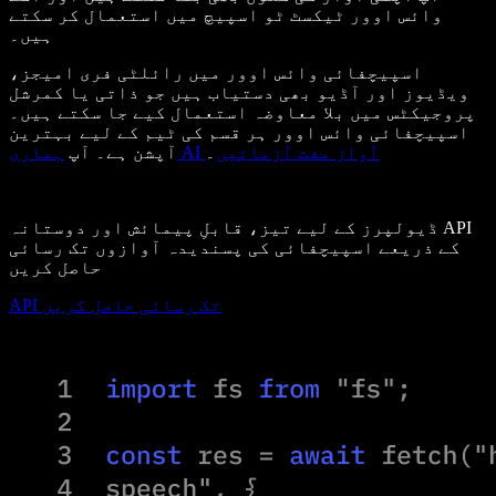
وائس اوور ٹیکسٹ ٹو اسپیچ میں استعمال کر سکتے
ہیں۔
اسپیچفائی وائس اوور میں رائلٹی فری امیجز،
ویڈیوز اور آڈیو بھی دستیاب ہیں جو ذاتی یا کمرشل
پروجیکٹس میں بلا معاوضہ استعمال کیے جا سکتے ہیں۔
اسپیچفائی وائس اوور ہر قسم کی ٹیم کے لیے بہترین
ہماری AI آواز مفت آزمائیں
۔
آپشن ہے۔ آپ
ڈیولپرز کے لیے تیز، قابلِ پیمائش اور دوستانہ API
کے ذریعے اسپیچفائی کی پسندیدہ آوازوں تک رسائی
حاصل کریں
API تک رسائی حاصل کریں