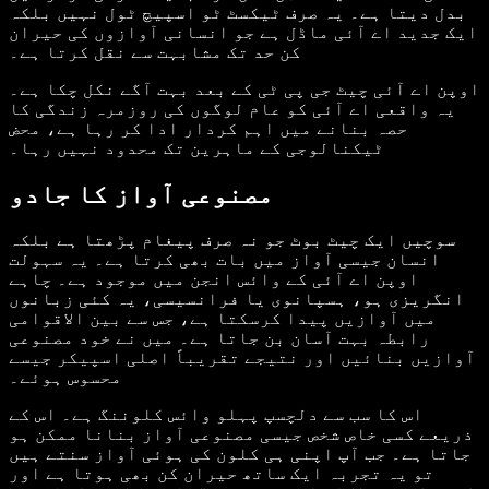
بدل دیتا ہے۔ یہ صرف ٹیکسٹ ٹو اسپیچ ٹول نہیں بلکہ
ایک جدید اے آئی ماڈل ہے جو انسانی آوازوں کی حیران
کن حد تک مشابہت سے نقل کرتا ہے۔
اوپن اے آئی چیٹ جی پی ٹی کے بعد بہت آگے نکل چکا ہے۔
یہ واقعی اے آئی کو عام لوگوں کی روزمرہ زندگی کا
حصہ بنانے میں اہم کردار ادا کر رہا ہے، محض
ٹیکنالوجی کے ماہرین تک محدود نہیں رہا۔
مصنوعی آواز کا جادو
سوچیں ایک چیٹ بوٹ جو نہ صرف پیغام پڑھتا ہے بلکہ
انسان جیسی آواز میں بات بھی کرتا ہے۔ یہ سہولت
اوپن اے آئی کے وائس انجن میں موجود ہے۔ چاہے
انگریزی ہو، ہسپانوی یا فرانسیسی، یہ کئی زبانوں
میں آوازیں پیدا کرسکتا ہے، جس سے بین الاقوامی
رابطہ بہت آسان بن جاتا ہے۔ میں نے خود مصنوعی
آوازیں بنائیں اور نتیجے تقریباً اصلی اسپیکر جیسے
محسوس ہوئے۔
اس کا سب سے دلچسپ پہلو وائس کلوننگ ہے۔ اس کے
ذریعے کسی خاص شخص جیسی مصنوعی آواز بنانا ممکن ہو
جاتا ہے۔ جب آپ اپنی ہی کلون کی ہوئی آواز سنتے ہیں
تو یہ تجربہ ایک ساتھ حیران کن بھی ہوتا ہے اور