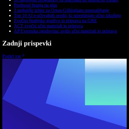
Prednosti branja na glas
3 najboljše izbire za Orton-Gillingham usposabljanje
Top 10 AI e-učevalnih orodij, ki spreminjajo učno izkušnjo
Zvočno študijsko gradivo in priprava na GRE
ACT zvočni učni materiali in priprava
AP Evropska zgodovina: avdio učni materiali in priprava
Zadnji prispevki
Poglej vse