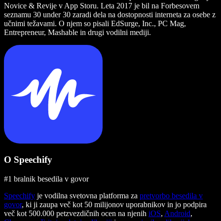
Novice & Revije v App Storu. Leta 2017 je bil na Forbesovem
seznamu 30 under 30 zaradi dela na dostopnosti interneta za osebe z
učnimi težavami. O njem so pisali EdSurge, Inc., PC Mag,
Entrepreneur, Mashable in drugi vodilni mediji.
O Speechify
#1 bralnik besedila v govor
Speechify
je vodilna svetovna platforma za
pretvorbo besedila v
govor
, ki ji zaupa več kot 50 milijonov uporabnikov in jo podpira
več kot 500.000 petzvezdičnih ocen na njenih
iOS
,
Android
,