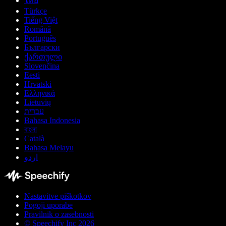
ไทย
Türkçe
Tiếng Việt
Română
Português
Български
ქართული
Slovenčina
Eesti
Hrvatski
Ελληνικά
Lietuvių
עברית
Bahasa Indonesia
বাংলা
Català
Bahasa Melayu
اردو
Nastavitve piškotkov
Pogoji uporabe
Pravilnik o zasebnosti
© Speechify Inc 2026