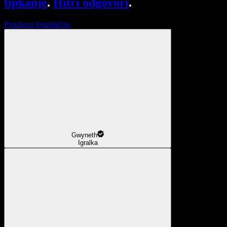
tipkanje
.
Hitri odgovori
.
Preizkusi brezplačno
Gwyneth
Igralka