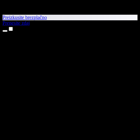
Preizkusite brezplačno
Prenesite zdaj
Izdelki
Pretvorba besedila v govor
Aplikaciji za iPhone in iPad
Aplikacija za Android
Razširitev za Chrome
Razširitev za Edge
Spletna aplikacija
Aplikacija za Mac
Aplikacija za Windows