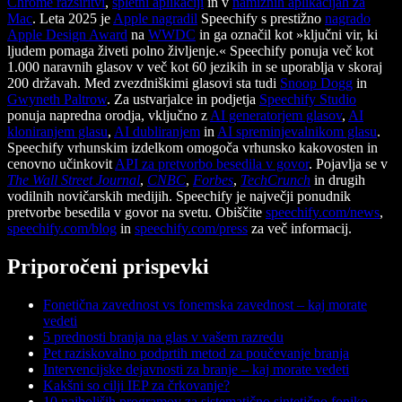
Chrome razširitvi
,
spletni aplikaciji
in v
namiznih aplikacijah za
Mac
. Leta 2025 je
Apple nagradil
Speechify s prestižno
nagrado
Apple Design Award
na
WWDC
in ga označil kot »ključni vir, ki
ljudem pomaga živeti polno življenje.« Speechify ponuja več kot
1.000 naravnih glasov v več kot 60 jezikih in se uporablja v skoraj
200 državah. Med zvezdniškimi glasovi sta tudi
Snoop Dogg
in
Gwyneth Paltrow
. Za ustvarjalce in podjetja
Speechify Studio
ponuja napredna orodja, vključno z
AI generatorjem glasov
,
AI
kloniranjem glasu
,
AI dubliranjem
in
AI spreminjevalnikom glasu
.
Speechify vrhunskim izdelkom omogoča vrhunsko kakovosten in
cenovno učinkovit
API za pretvorbo besedila v govor
. Pojavlja se v
The Wall Street Journal
,
CNBC
,
Forbes
,
TechCrunch
in drugih
vodilnih novičarskih medijih. Speechify je največji ponudnik
pretvorbe besedila v govor na svetu. Obiščite
speechify.com/news
,
speechify.com/blog
in
speechify.com/press
za več informacij.
Priporočeni prispevki
Fonetična zavednost vs fonemska zavednost – kaj morate
vedeti
5 prednosti branja na glas v vašem razredu
Pet raziskovalno podprtih metod za poučevanje branja
Intervencijske dejavnosti za branje – kaj morate vedeti
Kakšni so cilji IEP za črkovanje?
10 najboljših programov za sistematično sintetično foniko