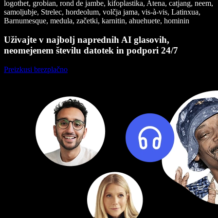
logothet, grobian, rond de jambe, kifoplastika, Atena, catjang, neem,
samoljubje, Strelec, hordeolum, volčja jama, vis-à-vis, Latinxua,
Barnumesque, medula, začetki, karnitin, ahuehuete, hominin
Uživajte v najbolj naprednih AI glasovih,
neomejenem številu datotek in podpori 24/7
Preizkusi brezplačno