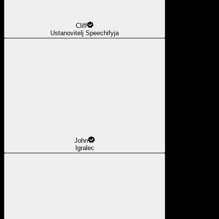
Cliff
Ustanovitelj Speechifyja
John
Igralec