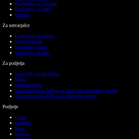
Razširitev za Chrome
Razširitev za Edge
Prenosi
Za ustvarjalce
Generator AI glasov
Sinhronizacija
Kloniranje glasu
Speechify za delo
Za podjetja
Speechify za razvijalce
Ekipe
Izobraževanje
Dokumentacija API-ja za pretvorbo besedila v govor
Dokumentacija API-ja za glasovne agente
Podjetje
O nas
Kontakt
Blog
Kariera