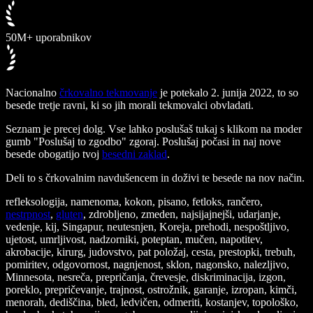
50M+ uporabnikov
Nacionalno
črkovalno tekmovanje
je potekalo 2. junija 2022, to so
besede tretje ravni, ki so jih morali tekmovalci obvladati.
Seznam je precej dolg. Vse lahko poslušaš tukaj s klikom na moder
gumb "Poslušaj to zgodbo" zgoraj. Poslušaj počasi in naj nove
besede obogatijo tvoj
besedni zaklad
.
Deli to s črkovalnim navdušencem in doživi te besede na nov način.
refleksologija, namenoma, kokon, pisano, fetloks, rančero,
nestrpnost
,
gluten
, zdrobljeno, zmeden, najsijajnejši, udarjanje,
vedenje, kij, Singapur, neutesnjen, Koreja, prehodi, nespoštljivo,
ujetost, umrljivost, nadzorniki, poteptan, mučen, napotitev,
akrobacije, kirurg, judovstvo, pat položaj, cesta, prestopki, trebuh,
pomiritev, odgovornost, nagnjenost, sklon, nagonsko, nalezljivo,
Minnesota, nesreča, prepričanja, črevesje, diskriminacija, izgon,
poreklo, prepričevanje, trajnost, ostrožnik, garanje, izropan, kimči,
menorah, dediščina, bled, ledvičen, odmeriti, kostanjev, topološko,