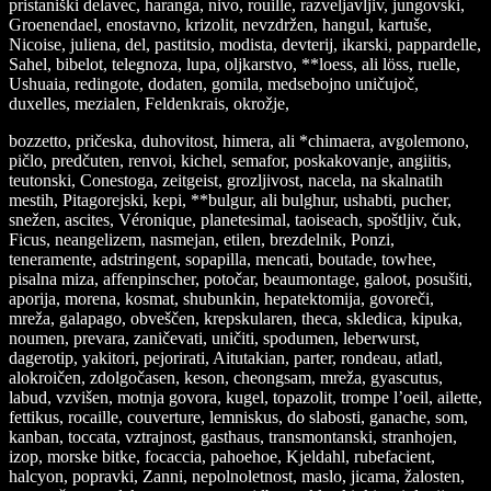
pristaniški delavec, haranga, nivo, rouille, razveljavljiv, jungovski,
Groenendael, enostavno, krizolit, nevzdržen, hangul, kartuše,
Nicoise, juliena, del, pastitsio, modista, devterij, ikarski, pappardelle,
Sahel, bibelot, telegnoza, lupa, oljkarstvo, **loess, ali löss, ruelle,
Ushuaia, redingote, dodaten, gomila, medsebojno uničujoč,
duxelles, mezialen, Feldenkrais, okrožje,
bozzetto, pričeska, duhovitost, himera, ali *chimaera, avgolemono,
pičlo, predčuten, renvoi, kichel, semafor, poskakovanje, angiitis,
teutonski, Conestoga, zeitgeist, grozljivost, nacela, na skalnatih
mestih, Pitagorejski, kepi, **bulgur, ali bulghur, ushabti, pucher,
snežen, ascites, Véronique, planetesimal, taoiseach, spoštljiv, čuk,
Ficus, neangelizem, nasmejan, etilen, brezdelnik, Ponzi,
teneramente, adstringent, sopapilla, mencati, boutade, towhee,
pisalna miza, affenpinscher, potočar, beaumontage, galoot, posušiti,
aporija, morena, kosmat, shubunkin, hepatektomija, govoreči,
mreža, galapago, obveščen, krepskularen, theca, skledica, kipuka,
noumen, prevara, zaničevati, uničiti, spodumen, leberwurst,
dagerotip, yakitori, pejorirati, Aitutakian, parter, rondeau, atlatl,
alokroičen, zdolgočasen, keson, cheongsam, mreža, gyascutus,
labud, vzvišen, motnja govora, kugel, topazolit, trompe l’oeil, ailette,
fettikus, rocaille, couverture, lemniskus, do slabosti, ganache, som,
kanban, toccata, vztrajnost, gasthaus, transmontanski, stranhojen,
izop, morske bitke, focaccia, pahoehoe, Kjeldahl, rubefacient,
halcyon, popravki, Zanni, nepolnoletnost, maslo, jicama, žalosten,