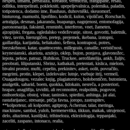
hesped, umami, persiflaža, toreador, vermicelli, frangipane, resau,
odlitka, interpelirati, poklekniti, upepeljevalnica, polemika, paladin,
totipotenca, dodatno ime, Bauhaus, duhovniški, skeuomorf,
binturong, mamushi, lipofilno, kodicil, kulon, vijoličast, Rorschach,
artralgija, desman, jakaranda, huapango, nagnjenost, entomofagija,
paronomazija, faksimil, renminbi, interferon, vnet, žameten,
ajzopijski, fregata, ogledalsko vedeževanje, sitost, govoriti, baletnik,
vitez, tavrin, hierurgičen, pretep, prejemek, ikebana, izstopni,
gaillardija, karijatida, heliakalno, šeflera, kontrapost, potres,
brezskrbnost, katar, quattrocento, millegrain, canaille, verističnost,
keynesianski, akariota, azulejo, oklep, bujon, ponjava, glavonožec,
lepota, pekoe, patoaz, Rubikon, Truckee, aerofilatelija, ankh, žaljiv,
preobrati, liliputanski, Sbrinz, kathakali, pretentati, kislica, mielom,
bivalni prostor, mufti, cepelin, prekinitev, asket, oolit, povračilo,
megrimi, protin, klepet, izdelovalec lutnje, vsebuje itrij, vermeil,
Ouagadougou, vezalec knjig, plagiatorstvo, holobentičen, butoniera,
analgetik, saharid, boem, quokka, lidokain, nesreča, a posteriori,
hrapav, anaglifija, izviditi, ali reconnoitre, realpolitik, pogovor,
onihoreksija, obstoj, vinar, taninsko, spiedini, anhinga, jai alai,
rastafarijanec, stresanje, ptičja favna, joropo, zastrupitev,
**kolporteur, ali kolporter, agitprop, Achernar, talar, meringa,
mackinaw, sambal, yuloh, hermenevtika, tikkun, makak, utrujenost,
delo, altazimut, kastiljski, trihineloza, ekleziologija, teppanjaki,
zaceliti, zaspano, intonaco, realia,