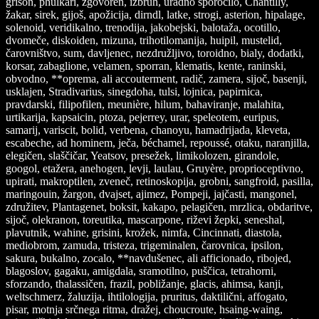
grison, phulkari, zgovoren, izbruh, uradno sporočilo, Chantilly,
žakar, sirek, gijoš, apožicija, dirndl, latke, strogi, asterion, hipalage,
solenoid, veridikalno, trenodija, jakobejski, balotaža, ocotillo,
dvomeče, diskoiden, mizuna, trihotilomanija, huipil, mustelid,
čarovništvo, sum, davljenec, nezdružljivo, toroidno, bialy, dodatki,
korsar, zabaglione, velamen, sporran, klematis, kente, raninski,
obvodno, **oprema, ali accouterment, radič, zamera, sijoč, basenji,
usklajen, Stradivarius, sinegdoha, tulsi, lojnica, papirnica,
pravdarski, filipofilen, meunière, hilum, bahaviranje, malahita,
urtikarija, kapsaicin, ptoza, pejerrey, urar, speleotem, euripus,
samarij, variscit, bolid, verbena, chanoyu, hamadrijada, kleveta,
escabeche, ad hominem, ječa, béchamel, repoussé, otaku, naranjilla,
elegičen, slaščičar, Yeatsov, presežek, limikolozen, girandole,
googol, etažera, anehogen, levji, laulau, Gruyère, proprioceptivno,
upirati, makroptilen, zveneč, retinoskopija, grobni, sangfroid, pasilla,
maringouin, žargon, dvajset, ajimez, Pompeji, jajčasti, mangonel,
združitev, Plantagenet, boksit, kakapo, pelagičen, mrzlica, obdaritve,
sijoč, olekranon, toreutika, mascarpone, riževi žepki, seneshal,
plavutnik, wahine, grisini, krožek, nimfa, Cincinnati, diastola,
mediobrom, zamuda, tristeza, trigeminalen, čarovnica, ipsilon,
sakura, bukalno, zocalo, **navdušenec, ali afficionado, ribojed,
blagoslov, gagaku, amigdala, sramotilno, puščica, tetrahorni,
sforzando, thalassičen, frazil, pobližanje, glacis, ahimsa, kanji,
weltschmerz, žaluzija, ihtilologija, pruritus, daktilični, affogato,
pisar, motnja srčnega ritma, dražej, choucroute, hsaing-waing,