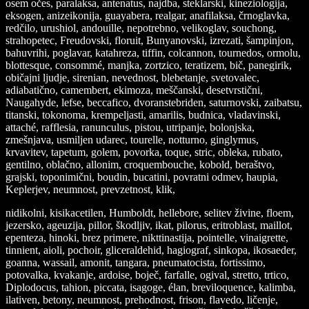
osem očes, paralaksa, antenatus, najdba, steklarski, kineziologija,
eksogen, anizeikonija, guayabera, realgar, anafilaksa, črnoglavka,
redčilo, urushiol, andouille, nepotrebno, velikoglav, souchong,
strahopetec, Freudovski, floruit, Bunyanovski, izrezati, šampinjon,
bahuvrihi, poglavar, katahreza, tiffin, colcannon, tournedos, ormolu,
blottesque, consommé, manjka, zortzico, teratizem, bič, panegirik,
običajni ljudje, sirenian, nevednost, blebetanje, svetovalec,
adiabatično, camembert, ekimoza, meščanski, desetvrstični,
Naugahyde, lefse, beccafico, dvoranstebriden, saturnovski, zaibatsu,
titanski, tokonoma, krempeljasti, amarilis, budnica, vladavinski,
attaché, rafflesia, ranunculus, pistou, utripanje, bolonjska,
zmešnjava, usmiljen udarec, tourelle, notturno, ginglymus,
krvavitev, tapetum, golem, povorka, toque, stric, obleka, rubato,
gentilno, oblačno, allonim, croquembouche, kobold, beraštvo,
grajski, toponimični, boudin, bucatini, povratni odmev, haupia,
Keplerjev, neumnost, prevzetnost, klik,
nidikolni, kisikacetilen, Humboldt, hellebore, selitev živine, floem,
jezersko, ageuzija, pillor, škodljiv, ikat, pilorus, eritroblast, maillot,
epenteza, hinoki, brez primere, nikttinastija, pointelle, vinaigrette,
tinnient, aioli, pochoir, gliceraldehid, hagiograf, sinkopa, ikosaeder,
goanna, wassail, amonit, tangara, pneumatocista, fortissimo,
potovalka, kvakanje, ardoise, boječ, farfalle, ogival, stretto, trtico,
Diplodocus, tahion, piccata, isagoge, élan, breviloquence, kalimba,
ilativen, betony, neumnost, prehodnost, frison, flavedo, ličenje,