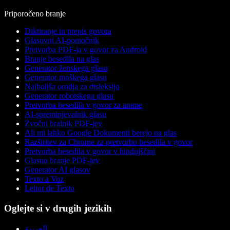
Priporočeno branje
Diktiranje in prepis govora
Glasovni AI-pomočnik
Pretvorba PDF-ja v govor za Android
Branje besedila na glas
Generator ženskega glasu
Generator moškega glasu
Najboljša orodja za disleksijo
Generator robotskega glasu
Pretvorba besedila v govor za anime
AI-spreminjevalnik glasu
Zvočni bralnik PDF-jev
Ali mi lahko Google Dokumenti berejo na glas
Razširitev za Chrome za pretvorbo besedila v govor
Pretvorba besedila v govor v hindujščini
Glasno branje PDF-jev
Generator AI glasov
Texto a Voz
Leitor de Texto
Oglejte si v drugih jezikih
العربية