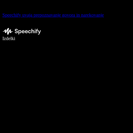
Speechify uvaja prepoznavanje govora in narekovanje
Pišite 5× hitreje z narekovanjem
Izdelki
Več o tem