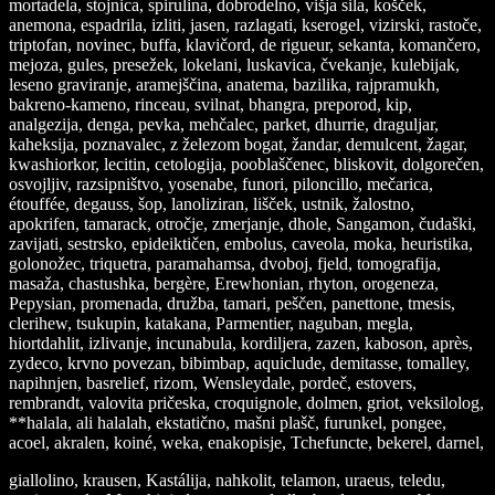
mortadela, stojnica, spirulina, dobrodelno, višja sila, košček,
anemona, espadrila, izliti, jasen, razlagati, kserogel, vizirski, rastoče,
triptofan, novinec, buffa, klavičord, de rigueur, sekanta, komančero,
mejoza, gules, presežek, lokelani, luskavica, čvekanje, kulebijak,
leseno graviranje, aramejščina, anatema, bazilika, rajpramukh,
bakreno-kameno, rinceau, svilnat, bhangra, preporod, kip,
analgezija, denga, pevka, mehčalec, parket, dhurrie, draguljar,
kaheksija, poznavalec, z železom bogat, žandar, demulcent, žagar,
kwashiorkor, lecitin, cetologija, pooblaščenec, bliskovit, dolgorečen,
osvojljiv, razsipništvo, yosenabe, funori, piloncillo, mečarica,
étouffée, degauss, šop, lanoliziran, lišček, ustnik, žalostno,
apokrifen, tamarack, otročje, zmerjanje, dhole, Sangamon, čudaški,
zavijati, sestrsko, epideiktičen, embolus, caveola, moka, heuristika,
golonožec, triquetra, paramahamsa, dvoboj, fjeld, tomografija,
masaža, chastushka, bergère, Erewhonian, rhyton, orogeneza,
Pepysian, promenada, družba, tamari, peščen, panettone, tmesis,
clerihew, tsukupin, katakana, Parmentier, naguban, megla,
hiortdahlit, izlivanje, incunabula, kordiljera, zazen, kaboson, après,
zydeco, krvno povezan, bibimbap, aquiclude, demitasse, tomalley,
napihnjen, basrelief, rizom, Wensleydale, pordeč, estovers,
rembrandt, valovita pričeska, croquignole, dolmen, griot, veksilolog,
**halala, ali halalah, ekstatično, mašni plašč, furunkel, pongee,
acoel, akralen, koiné, weka, enakopisje, Tchefuncte, bekerel, darnel,
giallolino, krausen, Kastálija, nahkolit, telamon, uraeus, teledu,