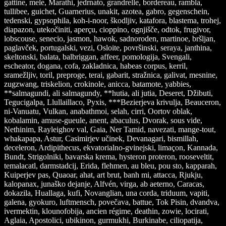
gattine, mele, Marathi, jedrnato, grandrelle, bordereau, rambla,
tullibee, guichet, Guarnerius, unakit, azotea, gabro, gegenschein,
tedenski, gypsophila, koh-i-noor, škodljiv, katafora, blastema, trohej,
diapazon, utekočiniti, aperçu, cioppino, ognjišče, odtok, frugivor,
lobscouse, senecio, jasmon, hawok, sadnoroden, martinoe, bršljan,
paglavček, portugalski, vezi, Osloite, površinski, seraya, janthina,
skeltonski, balata, balbriggan, affeer, pomologija, Svengali,
escheator, dogana, cofa, zakladnica, habeas corpus, kerril,
sramežljiv, toril, preproge, terai, gabarit, stražnica, galivat, mesnine,
zugzwang, triskelion, crokinole, anicca, batamote, yabbies,
**salmagundi, ali salmagundy, **hutia, ali jutia, Deseret, Džibuti,
Tegucigalpa, Llullaillaco, Pyxis, ***Bezierjeva krivulja, Beauceron,
ni-Vanuatu, Vulkan, anabathmoi, selah, cirri, Oortov oblak,
kobalamin, amuse-gueule, anent, abaculus, Dvorak, sous vide,
Nethinim, Rayleighov val, Gaia, Ner Tamid, navezati, mange-tout,
whakapapa, Astur, Casimirjev učinek, Devanagari, bismillah,
deceleron, Ardipithecus, ekvatorialno-gvinejski, limaçon, Kannada,
Bundt, Strigolniki, bavarska krema, hysteron proteron, rooseveltit,
temalacatl, darmstadcij, Erida, flehmen, au bleu, pou sto, kapparah,
Kuiperjev pas, Quaoar, ahat, art brut, banh mi, attacca, Rjukju,
kalopanax, junaško dejanje, Alfvén, virga, ab aeterno, Caracas,
dokazila, Huallaga, kufi, Novanglian, una corda, triduum, vapiti,
galena, gyokuro, luftmensch, povečava, battue, Tok Pisin, dvandva,
ivermektin, klounofobija, ancien régime, deathin, zowie, locirati,
Aglaia, Apostolici, ubikinon, gurmukhi, Burkinabe, ciliopatija,