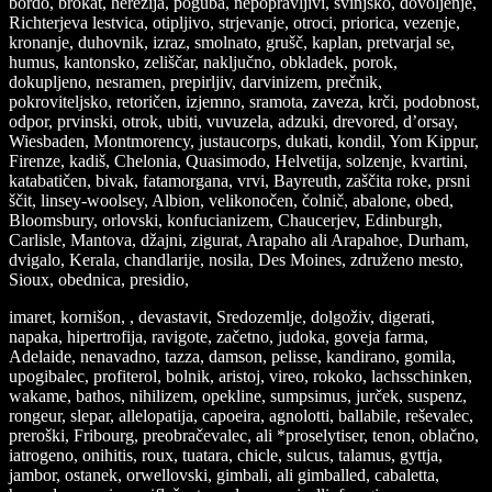
bordo, brokat, herezija, poguba, nepopravljivi, svinjsko, dovoljenje,
Richterjeva lestvica, otipljivo, strjevanje, otroci, priorica, vezenje,
kronanje, duhovnik, izraz, smolnato, grušč, kaplan, pretvarjal se,
humus, kantonsko, zeliščar, naključno, obkladek, porok,
dokupljeno, nesramen, prepirljiv, darvinizem, prečnik,
pokroviteljsko, retoričen, izjemno, sramota, zaveza, krči, podobnost,
odpor, prvinski, otrok, ubiti, vuvuzela, adzuki, drevored, d’orsay,
Wiesbaden, Montmorency, justaucorps, dukati, kondil, Yom Kippur,
Firenze, kadiš, Chelonia, Quasimodo, Helvetija, solzenje, kvartini,
katabatičen, bivak, fatamorgana, vrvi, Bayreuth, zaščita roke, prsni
ščit, linsey-woolsey, Albion, velikonočen, čolnič, abalone, obed,
Bloomsbury, orlovski, konfucianizem, Chaucerjev, Edinburgh,
Carlisle, Mantova, džajni, zigurat, Arapaho ali Arapahoe, Durham,
dvigalo, Kerala, chandlarije, nosila, Des Moines, združeno mesto,
Sioux, obednica, presidio,
imaret, kornišon, , devastavit, Sredozemlje, dolgoživ, digerati,
napaka, hipertrofija, ravigote, začetno, judoka, goveja farma,
Adelaide, nenavadno, tazza, damson, pelisse, kandirano, gomila,
upogibalec, profiterol, bolnik, aristoj, vireo, rokoko, lachsschinken,
wakame, bathos, nihilizem, opekline, sumpsimus, jurček, suspenz,
rongeur, slepar, allelopatija, capoeira, agnolotti, ballabile, reševalec,
preroški, Fribourg, preobračevalec, ali *proselytiser, tenon, oblačno,
iatrogeno, onihitis, roux, tuatara, chicle, sulcus, talamus, gyttja,
jambor, ostanek, orwellovski, gimbali, ali gimballed, cabaletta,