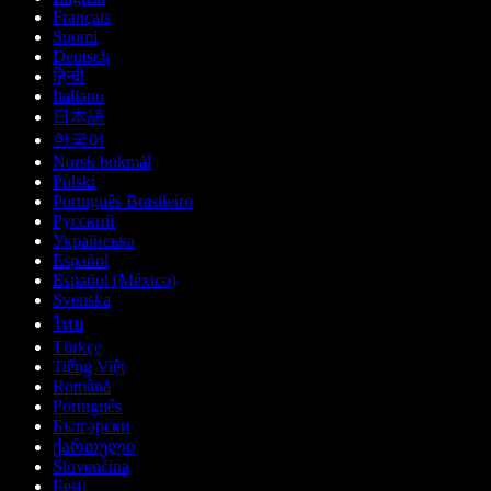
Français
Suomi
Deutsch
हिन्दी
Italiano
日本語
한국어
Norsk bokmål
Polski
Português Brasileiro
Русский
Українська
Español
Español (México)
Svenska
ไทย
Türkçe
Tiếng Việt
Română
Português
Български
ქართული
Slovenčina
Eesti