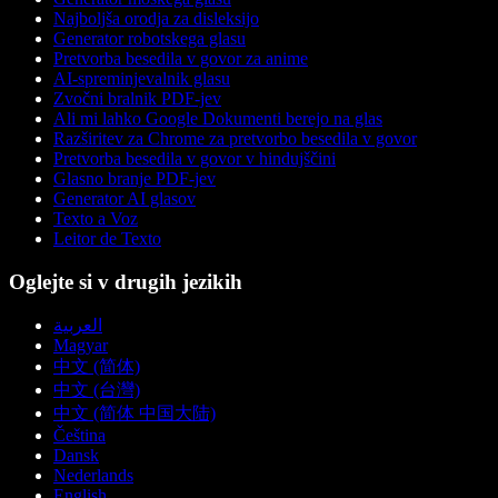
Najboljša orodja za disleksijo
Generator robotskega glasu
Pretvorba besedila v govor za anime
AI-spreminjevalnik glasu
Zvočni bralnik PDF-jev
Ali mi lahko Google Dokumenti berejo na glas
Razširitev za Chrome za pretvorbo besedila v govor
Pretvorba besedila v govor v hindujščini
Glasno branje PDF-jev
Generator AI glasov
Texto a Voz
Leitor de Texto
Oglejte si v drugih jezikih
العربية
Magyar
中文 (简体)
中文 (台灣)
中文 (简体 中国大陆)
Čeština
Dansk
Nederlands
English