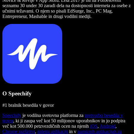
Novice & Revije v App Storu. Leta 2017 je bil na Forbesovem
seznamu 30 under 30 zaradi dela na dostopnosti interneta za osebe z
učnimi težavami. O njem so pisali EdSurge, Inc., PC Mag,
Entrepreneur, Mashable in drugi vodilni mediji.
O Speechify
#1 bralnik besedila v govor
Speechify
je vodilna svetovna platforma za
pretvorbo besedila v
govor
, ki ji zaupa več kot 50 milijonov uporabnikov in jo podpira
več kot 500.000 petzvezdičnih ocen na njenih
iOS
,
Android
,
Chrome razširitvi
,
spletni aplikaciji
in v
namiznih aplikacijah za