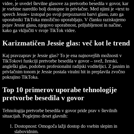
videe, je uvedel številne glasove za pretvorbo besedila v govor, kar
je vsebine naredilo bolj dostopne in privlačne. Med njimi je »text to
speech Jessie« izstopal po svoji prepoznavni barvi glasu, zato ga
uporabniki TikToka množično uporabljajo. V članku raziskujemo
pojav Jessie glasu, njegovo uporabnost, priljubljenost in načine,
kako ga vključiti v svoje TikTok videe.
Karizmatičen Jessie glas: več kot le trend
Kaj pravzaprav je Jessie glas? To je ena najnovejših možnosti v
TikTokovi funkciji pretvorbe besedila v govor – svež, ženski,
angleški glas, podoben profesionalni radijski voditeljici. Z jasnim in
privlačnim tonom je Jessie postala viralni hit in preplavila zvočno
pokrajino TikToka.
Top 10 primerov uporabe tehnologije
pretvorbe besedila v govor
Tehnologija pretvorbe besedila v govor pride prav v številnih
situacijah. Poglejmo deset glavnih:
Dostopnost:
Omogoča lažji dostop do vsebin slepim in
slabovidnim.