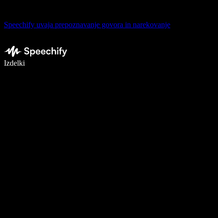
Speechify uvaja prepoznavanje govora in narekovanje
Pišite 5× hitreje z narekovanjem
Izdelki
Več o tem