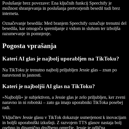
Poslušanje brez povezave
: Ena ključnih funkcij Speechify je
možnost shranjevanja in poslušanja pretvorjenih besedil tudi brez
interneta.
Označevanje besedila
: Med branjem Speechify označuje trenutni del
besedila, kar omogoča spremljanje z vidom in sluhom ter izboljša
razumevanje in pomnjenje.
Pogosta vprašanja
Kateri AI glas je najbolj uporabljen na TikToku?
Na TikToku je trenutno najbolj priljubljen Jessie glas – znan po
naravnosti in jasnosti.
Kateri je najboljši AI glas na TikToku?
»Najboljši« je subjektiven, a Jessie glas je zelo priljubljen, ker zveni
naravno in ni robotski – zato ga imajo uporabniki TikToka posebej
radi.
Vključitev Jessie glasu v TikTok dokazuje usmerjenost k inovacijam
in boljši uporabniški izkušnji. Z razvojem TTS glasov nastaja bolj
osebno in dinamično družbeno omrežje. Jessie je odlična