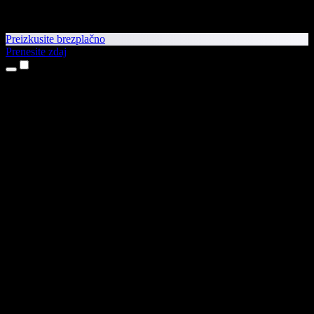
Preizkusite brezplačno
Prenesite zdaj
Izdelki
Pretvorba besedila v govor
Aplikaciji za iPhone in iPad
Aplikacija za Android
Razširitev za Chrome
Razširitev za Edge
Spletna aplikacija
Aplikacija za Mac
Aplikacija za Windows