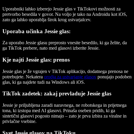
Uporabniki lahko izberejo Jessie glas v TikTokovi možnosti za
pretvorbo besedila v govor. Na voljo je tako na Androidu kot iOS,
zato ga lahko uporablja širok krog ustvarjalcev.
Uporaba učinka Jessie glas:
Za uporabo Jessie glasu preprosto vnesite besedilo, ki ga želite, da
ga TikTok prebere, nato med glasovi izberite Jessie.
Kje najti Jessie glas: prenos
Jessie glas je že vgrajen v TikTok aplikacijo, dodatnega prenosa ne
potrebujete. Nekatera
orodja za ustvarjanje glasov
ponujajo podoben
glas, ki ga najdete tudi na Windows ali iOS.
TikTok zadetek: zakaj prevladuje Jessie glas
Jessie je priljubljena zaradi naravnega, ne robotskega in prijetnega
tona, ki izstopa med AI glasovi. Prinaša oseben pridih, ki ga
sintetični glasovi pogosto nimajo – zato je prva izbira za viralne in
privlačne vsebine.
Svet Jessie glasov na TikToku