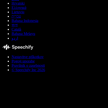
Hrvatski
Ελληνικά
Lietuvių
עברית
Bahasa Indonesia
বাংলা
Català
Bahasa Melayu
اردو
Nastavitve piškotkov
Pogoji uporabe
Pravilnik o zasebnosti
© Speechify Inc 2026