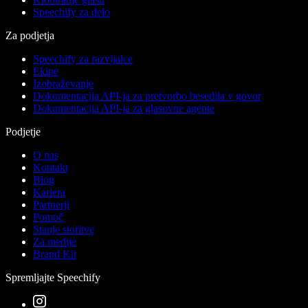
Speechify za delo
Za podjetja
Speechify za razvijalce
Ekipe
Izobraževanje
Dokumentacija API-ja za pretvorbo besedila v govor
Dokumentacija API-ja za glasovne agente
Podjetje
O nas
Kontakt
Blog
Kariera
Partnerji
Pomoč
Stanje storitve
Za medije
Brand Kit
Spremljajte Speechify