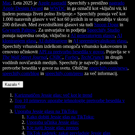
Mac
. Leta 2025 je
Apple nagradil
Speechify s prestižno
nagrado
Apple Design Award
na
WWDC
in ga označil kot »ključni vir, ki
ljudem pomaga živeti polno življenje.« Speechify ponuja več kot
1.000 naravnih glasov v več kot 60 jezikih in se uporablja v skoraj
200 državah. Med zvezdniškimi glasovi sta tudi
Snoop Dogg
in
Gwyneth Paltrow
. Za ustvarjalce in podjetja
Speechify Studio
ponuja napredna orodja, vključno z
AI generatorjem glasov
,
AI
kloniranjem glasu
,
AI dubliranjem
in
AI spreminjevalnikom glasu
.
Speechify vrhunskim izdelkom omogoča vrhunsko kakovosten in
cenovno učinkovit
API za pretvorbo besedila v govor
. Pojavlja se v
The Wall Street Journal
,
CNBC
,
Forbes
,
TechCrunch
in drugih
vodilnih novičarskih medijih. Speechify je največji ponudnik
pretvorbe besedila v govor na svetu. Obiščite
speechify.com/news
,
speechify.com/blog
in
speechify.com/press
za več informacij.
Kazalo
Karizmatičen Jessie glas: več kot le trend
Top 10 primerov uporabe tehnologije pretvorbe besedila v
govor
Uporaba Jessie glasu na TikToku
Kako dobiti Jessie glas na TikToku:
Uporaba učinka Jessie glas:
Kje najti Jessie glas: prenos
TikTok zadetek: zakaj prevladuje Jessie glas