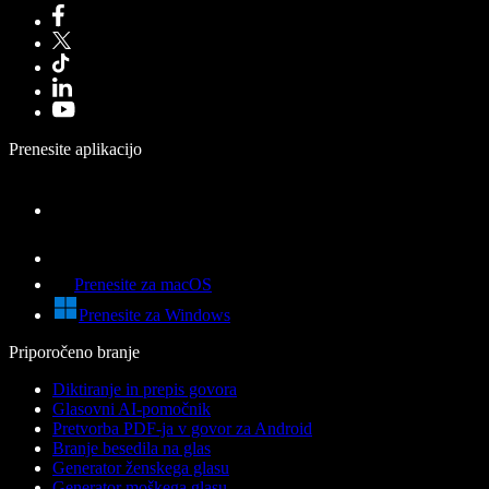
Prenesite aplikacijo
Prenesite za macOS
Prenesite za Windows
Priporočeno branje
Diktiranje in prepis govora
Glasovni AI-pomočnik
Pretvorba PDF-ja v govor za Android
Branje besedila na glas
Generator ženskega glasu
Generator moškega glasu