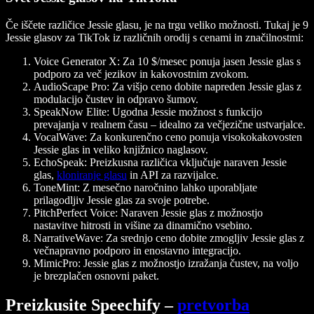
Če iščete različice Jessie glasu, je na trgu veliko možnosti. Tukaj je 9
Jessie glasov za TikTok iz različnih orodij s cenami in značilnostmi:
Voice Generator X
: Za 10 $/mesec ponuja jasen Jessie glas s
podporo za več jezikov in kakovostnim zvokom.
AudioScape Pro
: Za višjo ceno dobite napreden Jessie glas z
modulacijo čustev in odpravo šumov.
SpeakNow Elite
: Ugodna Jessie možnost s funkcijo
prevajanja v realnem času – idealno za večjezične ustvarjalce.
VocalWave
: Za konkurenčno ceno ponuja visokokakovosten
Jessie glas in veliko knjižnico naglasov.
EchoSpeak
: Preizkusna različica vključuje naraven Jessie
glas,
kloniranje glasu
in API za razvijalce.
ToneMint
: Z mesečno naročnino lahko uporabljate
prilagodljiv Jessie glas za svoje potrebe.
PitchPerfect Voice
: Naraven Jessie glas z možnostjo
nastavitve hitrosti in višine za dinamično vsebino.
NarrativeWave
: Za srednjo ceno dobite zmogljiv Jessie glas z
večnapravno podporo in enostavno integracijo.
MimicPro
: Jessie glas z možnostjo izražanja čustev, na voljo
je brezplačen osnovni paket.
Preizkusite Speechify –
pretvorba