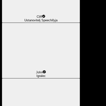
Cliff
Ustanovitelj Speechifyja
John
Igralec