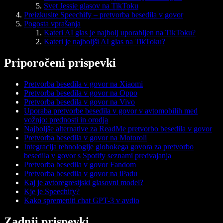
Svet Jessie glasov na TikToku
Preizkusite Speechify – pretvorba besedila v govor
Pogosta vprašanja
Kateri AI glas je najbolj uporabljen na TikToku?
Kateri je najboljši AI glas na TikToku?
Priporočeni prispevki
Pretvorba besedila v govor na Xiaomi
Pretvorba besedila v govor na Oppo
Pretvorba besedila v govor na Vivo
Uporaba pretvorbe besedila v govor v avtomobilih med
vožnjo: prednosti in orodja
Najboljše alternative za ReadMe pretvorbo besedila v govor
Pretvorba besedila v govor na Motoroli
Integracija tehnologije globokega govora za pretvorbo
besedila v govor s Spotify seznami predvajanja
Pretvorba besedila v govor Fandom
Pretvorba besedila v govor na iPadu
Kaj je avtoregresijski glasovni model?
Kje je Speechify?
Kako spremeniti chat GPT-3 v avdio
Zadnji prispevki