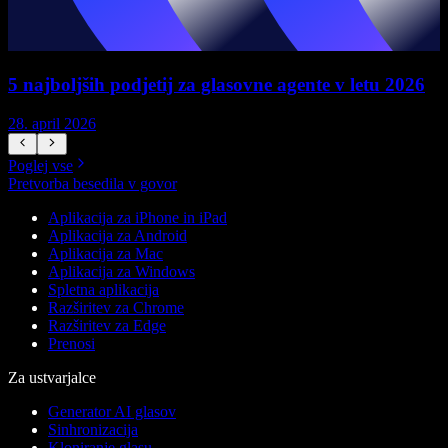
5 najboljših podjetij za glasovne agente v letu 2026
28. april 2026
1
Poglej vse
Pretvorba besedila v govor
Aplikacija za iPhone in iPad
Aplikacija za Android
Aplikacija za Mac
Aplikacija za Windows
Spletna aplikacija
Razširitev za Chrome
Razširitev za Edge
Prenosi
Za ustvarjalce
Generator AI glasov
Sinhronizacija
Kloniranje glasu