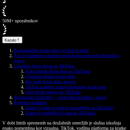
50M+ uporabnikov
Kazalo
Karizmatičen Jessie glas: več kot le trend
Top 10 primerov uporabe tehnologije pretvorbe besedila v
govor
Uporaba Jessie glasu na TikToku
Kako dobiti Jessie glas na TikToku:
Uporaba učinka Jessie glas:
Kje najti Jessie glas: prenos
TikTok zadetek: zakaj prevladuje Jessie glas
Svet Jessie glasov na TikToku
Preizkusite Speechify – pretvorba besedila v govor
Pogosta vprašanja
Kateri AI glas je najbolj uporabljen na TikToku?
Kateri je najboljši AI glas na TikToku?
V dobi hitrih sprememb na družabnih omrežjih je slušna izkušnja
enako pomembna kot vizualna. TikTok, vodilna platforma za kratke