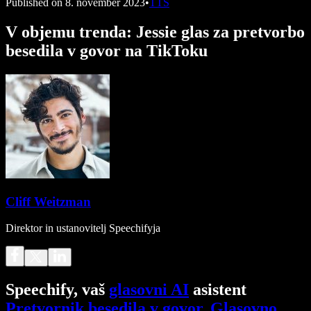
Published on
8. november 2023
•
TTS
V objemu trenda: Jessie glas za pretvorbo
besedila v govor na TikToku
Cliff Weitzman
Direktor in ustanovitelj Speechifyja
Speechify, vaš
glasovni AI
asistent
Pretvornik besedila v govor
.
Glasovno