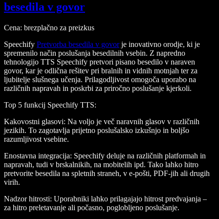
besedila v govor
Cena
: brezplačno za preizkus
Speechify
Pretvorba besedila v govor
je inovativno orodje, ki je
spremenilo način poslušanja besedilnih vsebin. Z napredno
tehnologijo TTS Speechify pretvori pisano besedilo v naraven
govor, kar je odlična rešitev pri bralnih in vidnih motnjah ter za
ljubitelje slušnega učenja. Prilagodljivost omogoča uporabo na
različnih napravah in poskrbi za priročno poslušanje kjerkoli.
Top 5 funkcij Speechify TTS
:
Kakovostni glasovi
: Na voljo je več naravnih glasov v različnih
jezikih. To zagotavlja prijetno poslušalsko izkušnjo in boljšo
razumljivost vsebine.
Enostavna integracija
: Speechify deluje na različnih platformah in
napravah, tudi v brskalnikih, na mobitelih ipd. Tako lahko hitro
pretvorite besedila na spletnih straneh, v e-pošti, PDF-jih ali drugih
virih.
Nadzor hitrosti
: Uporabniki lahko prilagajajo hitrost predvajanja –
za hitro preletavanje ali počasno, poglobljeno poslušanje.