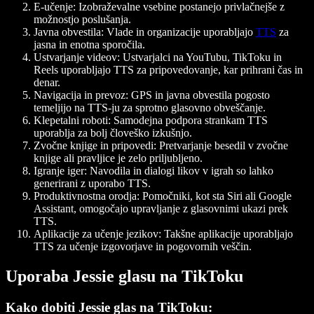
E-učenje
: Izobraževalne vsebine postanejo privlačnejše z
možnostjo poslušanja.
Javna obvestila:
Vlade in organizacije uporabljajo
TTS
za
jasna in enotna sporočila.
Ustvarjanje videov
: Ustvarjalci na YouTubu, TikToku in
Reels uporabljajo TTS za pripovedovanje, kar prihrani čas in
denar.
Navigacija in prevoz:
GPS in javna obvestila pogosto
temeljijo na TTS-ju za sprotno glasovno obveščanje.
Klepetalni roboti
: Samodejna podpora strankam TTS
uporablja za bolj človeško izkušnjo.
Zvočne knjige in pripovedi
: Pretvarjanje besedil v zvočne
knjige ali pravljice je zelo priljubljeno.
Igranje iger
: Navodila in dialogi likov v igrah so lahko
generirani z uporabo TTS.
Produktivnostna orodja:
Pomočniki, kot sta Siri ali Google
Assistant, omogočajo upravljanje z glasovnimi ukazi prek
TTS.
Aplikacije za učenje jezikov:
Takšne aplikacije uporabljajo
TTS za učenje izgovorjave in pogovornih veščin.
Uporaba Jessie glasu na TikToku
Kako dobiti Jessie glas na TikToku: