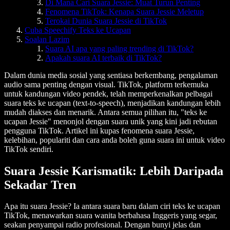
Di Mana Cari Suara Jessie: Muat Turun Penting
Fenomena TikTok: Kenapa Suara Jessie Meletup
Terokai Dunia Suara Jessie di TikTok
Cuba Speechify Teks ke Ucapan
Soalan Lazim
Suara AI apa yang paling trending di TikTok?
Apakah suara AI terbaik di TikTok?
Dalam dunia media sosial yang sentiasa berkembang, pengalaman
audio sama penting dengan visual. TikTok, platform terkemuka
untuk kandungan video pendek, telah memperkenalkan pelbagai
suara teks ke ucapan (text-to-speech), menjadikan kandungan lebih
mudah diakses dan menarik. Antara semua pilihan itu, "teks ke
ucapan Jessie" menonjol dengan suara unik yang kini jadi rebutan
pengguna TikTok. Artikel ini kupas fenomena suara Jessie,
kelebihan, populariti dan cara anda boleh guna suara ini untuk video
TikTok sendiri.
Suara Jessie Karismatik: Lebih Daripada
Sekadar Tren
Apa itu suara Jessie? Ia antara suara baru dalam ciri teks ke ucapan
TikTok, menawarkan suara wanita berbahasa Inggeris yang segar,
seakan penyampai radio profesional. Dengan bunyi jelas dan