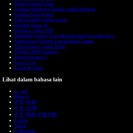
Penjana Suara Lelaki
Aplikasi Membaca Terbaik untuk Disleksia
Penjana Suara Robot
Teks kepada Ucapan Anime
Penukar Suara AI
Pembaca Audio PDF
Bolehkah Google Docs Membacakannya untuk Saya
Sambungan Chrome Teks kepada Ucapan
Teks kepada Ucapan Hindi
Pembaca PDF Lantang
Penjana Suara AI
Texto a Voz
Leitor de Texto
Lihat dalam bahasa lain
العربية
Magyar
中文 (简体)
中文 (台灣)
中文 (简体 中国大陆)
Čeština
Dansk
Nederlands