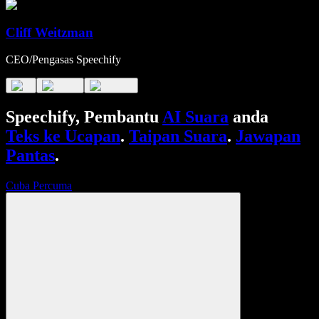
Cliff Weitzman
CEO/Pengasas Speechify
Speechify, Pembantu
AI Suara
anda
Teks ke Ucapan
.
Taipan Suara
.
Jawapan
Pantas
.
Cuba Percuma