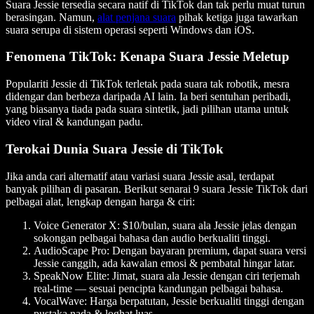
Suara Jessie tersedia secara natif di TikTok dan tak perlu muat turun
berasingan. Namun,
alat penjana suara
pihak ketiga juga tawarkan
suara serupa di sistem operasi seperti Windows dan iOS.
Fenomena TikTok: Kenapa Suara Jessie Meletup
Populariti Jessie di TikTok terletak pada suara tak robotik, mesra
didengar dan berbeza daripada AI lain. Ia beri sentuhan peribadi,
yang biasanya tiada pada suara sintetik, jadi pilihan utama untuk
video viral & kandungan padu.
Terokai Dunia Suara Jessie di TikTok
Jika anda cari alternatif atau variasi suara Jessie asal, terdapat
banyak pilihan di pasaran. Berikut senarai 9 suara Jessie TikTok dari
pelbagai alat, lengkap dengan harga & ciri:
Voice Generator X
: $10/bulan, suara ala Jessie jelas dengan
sokongan pelbagai bahasa dan audio berkualiti tinggi.
AudioScape Pro
: Dengan bayaran premium, dapat suara versi
Jessie canggih, ada kawalan emosi & pembatal hingar latar.
SpeakNow Elite
: Jimat, suara ala Jessie dengan ciri terjemah
real-time — sesuai pencipta kandungan pelbagai bahasa.
VocalWave
: Harga berpatutan, Jessie berkualiti tinggi dengan
pustaka nada & loghat luas.