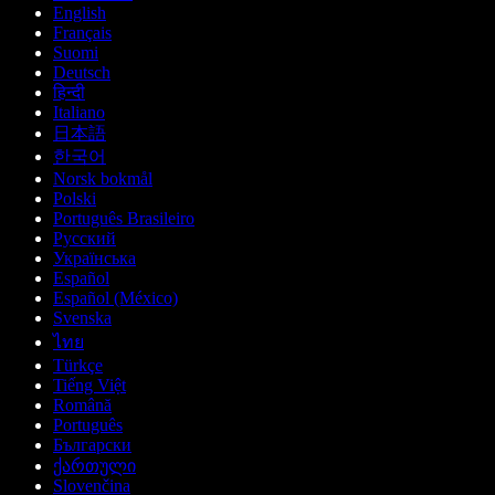
English
Français
Suomi
Deutsch
हिन्दी
Italiano
日本語
한국어
Norsk bokmål
Polski
Português Brasileiro
Русский
Українська
Español
Español (México)
Svenska
ไทย
Türkçe
Tiếng Việt
Română
Português
Български
ქართული
Slovenčina