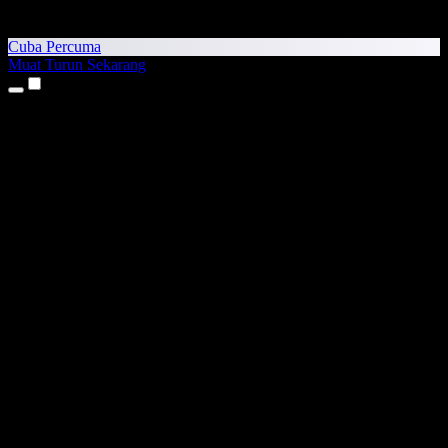
Cuba Percuma
Muat Turun Sekarang
Produk
Teks kepada Pertuturan
Aplikasi iPhone & iPad
Aplikasi Android
Sambungan Chrome
Sambungan Edge
Aplikasi Web
Aplikasi Mac
Aplikasi Windows
Penjana Suara AI
Suara Latar (Voice Over)
Alih Suara
Klon Suara (Voice Cloning)
Studio Suara