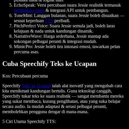
EchoSpeak
: Versi percubaan suara Jessie realistik termasuk
pembiakan suara
& integrasi API untuk pembangun.
ToneMint
: Langgan bulanan, suara Jessie boleh disuaikan —
sesuai keperluan
TTS
peribadi.
PitchPerfect Voice
: Suara Jessie semula jadi, boleh laras
kelajuan & nada untuk kandungan dinamik.
NarrativeWave
: Harga sederhana, Jessie mantap ada
sokongan pelbagai peranti & integrasi mudah.
MimicPro
: Jessie boleh tiru intonasi emosi, tawarkan pelan
percuma asas.
Cuba Speechify Teks ke Ucapan
Kos
: Percubaan percuma
Speechify
Teks ke Ucapan
ialah alat inovatif yang mengubah cara
kita menikmati kandungan bertulis. Guna teknologi canggih,
Speechify tukar teks ke suara realistik — sangat membantu mereka
yang sukar membaca, kurang penglihatan, atau yang suka belajar
secara audio. Ia mudah adaptasi & serasi pelbagai peranti,
membolehkan pengguna dengar di mana-mana.
5 Ciri Utama Speechify TTS
: