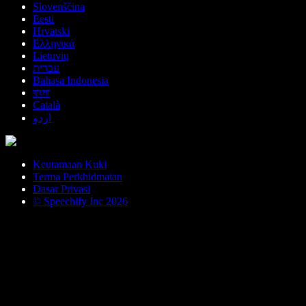
Slovenščina
Eesti
Hrvatski
Ελληνικά
Lietuvių
עברית
Bahasa Indonesia
বাংলা
Català
اردو
Keutamaan Kuki
Terma Perkhidmatan
Dasar Privasi
© Speechify Inc 2026