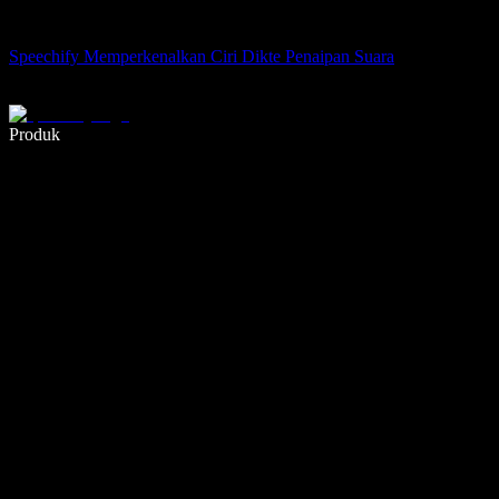
Speechify Memperkenalkan Ciri Dikte Penaipan Suara
Tulis 5× lebih pantas dengan menaip menggunakan suara
Produk
Ketahui Lebih Lanjut