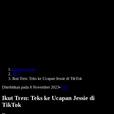
Kisah Pengguna
Baca Google Docs dengan Kuat
Kajian Kes B2B
Penukar Suara AI
Ulasan
Aplikasi yang Membacakan Teks
Media
Bacakan untuk Saya
Pembaca Teks kepada Pertuturan
Enterprise
Speechify untuk Enterprise & EDU
Speechify untuk Kebolehcapaian di Tempat Kerja
Speechify untuk DSA
Ejen Suara SIMBA
Laman Utama
Speechify untuk Pembangun
TTS
Ikut Tren: Teks ke Ucapan Jessie di TikTok
Diterbitkan pada
8 November 2023
•
TTS
Ikut Tren: Teks ke Ucapan Jessie di
TikTok