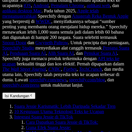
daripada 500,000 ulasan lima bintang merentasi aplikasi teks ke
ucapannya
iOS
,
Android
,
Pemalam Chrome
,
aplikasi web
, dan
aplikasi desktop Mac
. Pada tahun 2025,
Apple telah
menganugerahkan
Speechify dengan
Anugerah Reka Bentuk Apple
yang berprestij di
WWDC
, menyifatkannya sebagai “sumber
penting yang membantu orang menjalani hidup mereka.” Speechify
menawarkan lebih 1,000 suara semula jadi dalam lebih 60 bahasa
dan digunakan di hampir 200 negara. Suara selebriti termasuk
Snoop Dogg
dan
Gwyneth Paltrow
. Untuk pencipta dan perniagaan,
Speechify Studio
menyediakan alat canggih termasuk
Penjana Suara
AI
,
Penduaan Suara AI
,
Alih Suara AI
, dan
Penukar Suara AI
.
Speechify juga memacu produk terkemuka dengan
API teks ke
ucapan
berkualiti tinggi dan kos efektif. Pernah dipaparkan dalam
The Wall Street Journal
,
CNBC
,
Forbes
,
TechCrunch
, dan media
utama lain, Speechify ialah penyedia teks ke ucapan terbesar di
dunia. Lawati
speechify.com/news
,
speechify.com/blog
, dan
speechify.com/press
untuk maklumat lanjut.
Isi Kandungan
Suara Jessie Karismatik: Lebih Daripada Sekadar Tren
10 Kegunaan Utama Teknologi Teks ke Ucapan
Integrasi Suara Jessie di TikTok
Cara Dapatkan Suara Jessie di TikTok:
Guna Efek Suara Jessie: