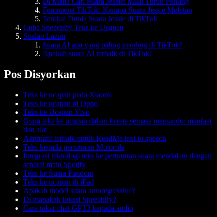
Di Mana Cari Suara Jessie: Muat Turun Penting
Fenomena TikTok: Kenapa Suara Jessie Meletup
Terokai Dunia Suara Jessie di TikTok
Cuba Speechify Teks ke Ucapan
Soalan Lazim
Suara AI apa yang paling trending di TikTok?
Apakah suara AI terbaik di TikTok?
Pos Disyorkan
Teks ke ucapan pada Xiaomi
Teks ke ucapan di Oppo
Teks ke Ucapan Vivo
Guna teks ke ucapan dalam kereta semasa memandu: manfaat
dan alat
Alternatif terbaik untuk ReadMe text to speech
Teks kepada pertuturan Motorola
Integrasi teknologi teks ke pertuturan suara mendalam dengan
senarai main Spotify
Teks ke Suara Fandom
Teks ke ucapan di iPad
Apakah model suara autoregressive?
Di manakah lokasi Speechify?
Cara tukar chat GPT3 kepada audio