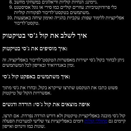
: הנחיות קוליות ודיאלוגים במשחקי מחשב.
גיימינג
כלי פרודוקטיביות:
עוזרים קוליים כמו סירי או גוגל אסיסטנט
משתמשים בטקסט־לדיבור לפקודות קוליות.
אפליקציות ללימוד שפות:
עקביות בהגייה ואימון שיחה באמצעות
טקסט־לדיבור.
איך לשלב את קול ג'סי בטיקטוק
איך מוסיפים את ג'סי בטיקטוק:
ניתן לבחור בקול ג'סי ישירות מאפשרות הטקסט־לדיבור באפליקציה. זה
זמין באנדרואיד ובאייפון לכל המשתמשים.
איך משתמשים באפקט קול ג'סי:
פשוט כתבו את הטקסט שתרצו שייקרא בקול, ובחרו את ג'סי מתוך
אפשרויות הקול של טיקטוק.
איפה מוצאים את קול ג'סי: הורדה ודגשים
קול ג'סי מובנה באפליקציית טיקטוק ולא דורש הורדה נפרדת. אם תרצו,
קיימים גם
מחוללי קולות
דומים באפליקציות צד שלישי למערכות הפעלה
שונות כמו ווינדוס ואייפון.