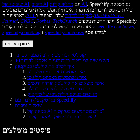
. Speechify גם מספקת
מחליף קולות AI
וגם
דיבוב AI
,
שיבוטי קול AI
יכולות טקסט לדיבור מתקדמות, איכותיות ומשתלמות למוצרים מובילים
The Wall Street
שלה. הופיעה ב-
API לטקסט לדיבור
באמצעות ה-
וגופי חדשות נוספים, Speechify
TechCrunch
,
Forbes
,
CNBC
,
Journal
,
speechify.com/news
היא ספקית טקסט לדיבור הגדולה בעולם. בקרו ב-
למידע נוסף.
speechify.com/press
ו-
speechify.com/blog
תוכן העניינים
קול ג'סי הכריזמטי: הרבה מעבר לטרנד
10 השימושים המובילים בטכנולוגיית טקסט־לדיבור
איך לשלב את קול ג'סי בטיקטוק
איך מוסיפים את ג'סי בטיקטוק:
איך משתמשים באפקט קול ג'סי:
איפה מוצאים את קול ג'סי: הורדה ודגשים
הטרנד בטיקטוק: למה ג'סי מובילה
מנווטים בעולם קולות ג'סי של טיקטוק
נסו טקסט־לדיבור עם Speechify
שאלות נפוצות
באיזה קול AI כולם משתמשים בטיקטוק?
מהו קול ה-AI הטוב ביותר בטיקטוק?
פוסטים מומלצים