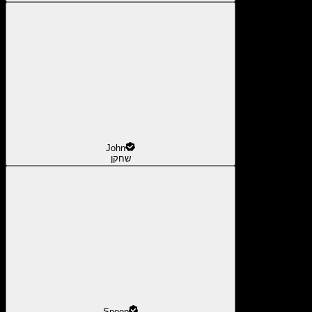
John
שחקן
Snoop