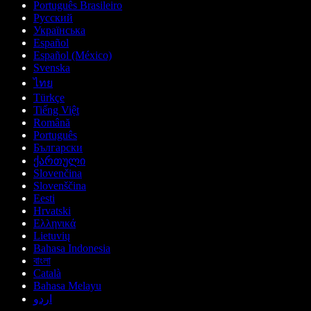
Português Brasileiro
Русский
Українська
Español
Español (México)
Svenska
ไทย
Türkçe
Tiếng Việt
Română
Português
Български
ქართული
Slovenčina
Slovenščina
Eesti
Hrvatski
Ελληνικά
Lietuvių
Bahasa Indonesia
বাংলা
Català
Bahasa Melayu
اردو