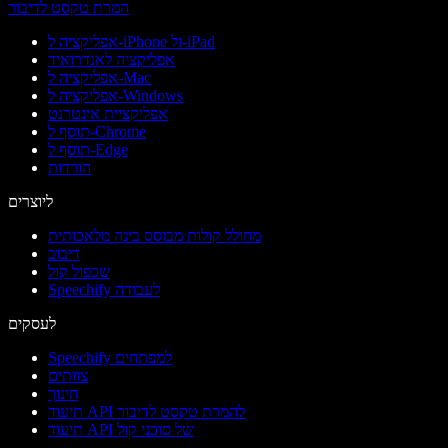
המרת טקסט לדיבור
אפליקציה ל-iPhone ול-iPad
אפליקציה לאנדרואיד
אפליקציה ל-Mac
אפליקציה ל-Windows
אפליקציית אינטרנט
תוסף ל-Chrome
תוסף ל-Edge
הורדות
ליוצרים
מחולל קולות מבוסס בינה מלאכותית
דיבוב
שכפול קול
Speechify לעבודה
לעסקים
Speechify למפתחים
צוותים
חינוך
תיעוד API להמרת טקסט לדיבור
תיעוד API של סוכני קול