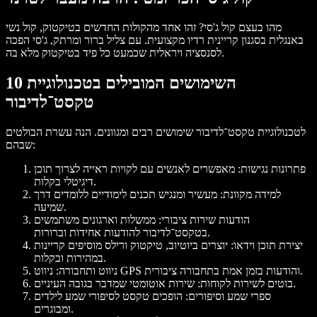
מהו בעצם קול ג'סי? זהו אחד מהקולות החדשים בטיקטוק, קול נשי
באנגלית בסגנון קריינית רדיו מקצועית. עם צליל ברור ומרתק, ג'סי הפכה
לסנסציה ויראלית שכמעט כל פיד בטיקטוק מלא בה.
10 השימושים המובילים בטכנולוגיית
טקסט־לדיבור
לטכנולוגיית טקסט־לדיבור שימושים רבים ומגוונים. הנה עשרת הבולטים
שבהם:
פתרונות נגישות:
מאפשרים לאנשים עם לקויות ראייה לצרוך תוכן
דיגיטלי בקלות.
למידה מקוונת
: מעשיר ומנגיש תכנים לימודיים ללומדים דרך
שמיעה.
הודעות שירות ציבורי:
ממשלות וארגונים משתמשים
בטקסט־לדיבור להודעות אחידות וברורות.
יצירת תוכן וידאו
: יוצרים ביוטיוב, טיקטוק ורילס מוסיפים קריינות
במהירות ובקלות.
ניווט GPS והודעות בזמן אמת בתחבורה ציבורית.
ניווט ותחבורה:
: שירות אוטומטי שמדבר בגובה העיניים.
בוטים לשירות לקוחות
ספרי שמע וסיפורים
: הופכים טקסט לסיפורי שמע לילדים
ומבוגרים.