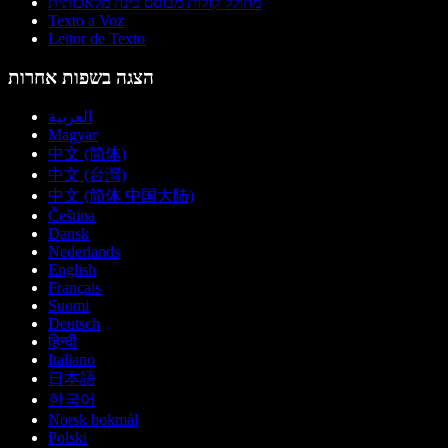
מחולל קולות מבוסס בינה מלאכותית
Texto a Voz
Leitor de Texto
הצגה בשפות אחרות
العربية
Magyar
中文 (简体)
中文 (台灣)
中文 (简体 中国大陆)
Čeština
Dansk
Nederlands
English
Français
Suomi
Deutsch
हिन्दी
Italiano
日本語
한국어
Norsk bokmål
Polski