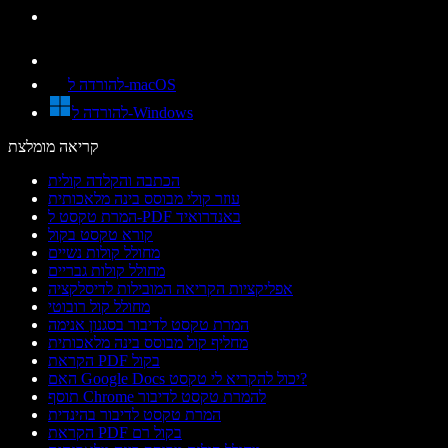
להורדה ל-macOS
להורדה ל-Windows
קריאה מומלצת
הכתבה והקלדה קולית
עוזר קולי מבוסס בינה מלאכותית
המרת טקסט ל-PDF באנדרואיד
קורא טקסט בקול
מחולל קולות נשיים
מחולל קולות גבריים
אפליקציות הקריאה המובילות לדיסלקציה
מחולל קול רובוטי
המרת טקסט לדיבור בסגנון אנימה
מחליף קול מבוסס בינה מלאכותית
הקראת PDF בקול
האם Google Docs יכול להקריא לי טקסט?
תוסף Chrome להמרת טקסט לדיבור
המרת טקסט לדיבור בהינדית
הקראת PDF בקול רם