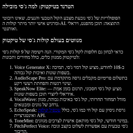
הטרנד בטיקטוק: למה ג'סי מובילה
הפופולריות של ג'סי נובעת מצבע הקול הטבעי והנעים, שאינו רובוטי
ומרגיש אישי יותר מיתר קולות ה-AI. התוצאה: תוכן מהפנט, ויראלי
ואותנטי.
מנווטים בעולם קולות ג'סי של טיקטוק
כדאי לבחון גם חלופות לקול ג'סי המקורי. הנה רשימה של 9 קולות ג'סי
לטיקטוק ממגוון כלים, כולל מחירים ותכונות:
: ב-10$ לחודש, מציע קול דמוי ג'סי, תמיכה
Voice Generator X
בשפות שונות ואיכות קול גבוהה.
: בתשלום פרימיום מקבלים גרסה מתקדמת עם
AudioScape Pro
שינוי רגשות והפחתת רעשי רקע.
: מציע קול ג'סי חסכוני, תרגום בזמן אמת —
SpeakNow Elite
אידיאלי ליוצרי תוכן בשפות שונות.
: מודל תמחור תחרותי, קול ג'סי באיכות גבוהה, מגוון
VocalWave
נרחב של גוונים ומבטאים.
: גרסת ניסיון עם קול חי כמו ג'סי, כולל
שכפול קולות
EchoSpeak
ואינטגרציית API.
: במינוי חודשי, קול ג'סי מותאם אישית לצרכים מגוונים.
ToneMint
: ג'סי טבעית עם אפשרות לשלוט בקצב וגובה
PitchPerfect Voice
הדיבור.