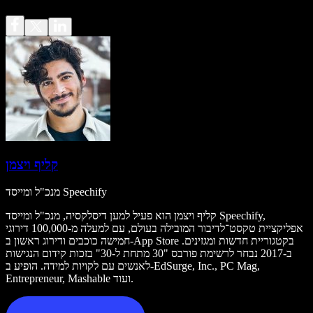
קליף ויצמן
מנכ"ל ומייסד Speechify
קליף ויצמן הוא פעיל למען דיסלקסיה, מנכ"ל ומייסד Speechify,
אפליקציית טקסט־לדיבור המובילה בעולם, עם למעלה מ-100,000 דירוגי
חמישה כוכבים ודירוג ראשון ב-App Store בקטגוריית חדשות ומגזינים.
ב-2017 נבחר לרשימת פורבס "30 מתחת ל-30" בזכות קידום הנגישות
לאנשים עם לקויות למידה. הופיע ב-EdSurge, Inc., PC Mag,
Entrepreneur, Mashable ועוד.