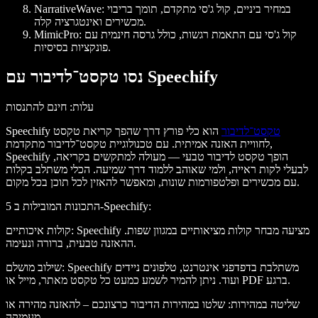
: במחיר ביניים, קול ג'סי מתקדם, תומך בריבוי
NarrativeWave
מכשירים ואינטגרציה קלה.
: קול ג'סי עם התאמת רגשות, כולל גרסה חינמית עם
MimicPro
פונקציות בסיסיות.
נסו טקסט־לדיבור עם Speechify
עלות
: חינם להתנסות
טקסט־לדיבור
הוא כלי פורץ דרך שהפך קריאת טקסט
Speechify
לחוויית האזנה אמיתית. עם טכנולוגיית טקסט־לדיבור מתקדמת,
Speechify הופך טקסט לדיבור טבעי — מעולה למתקשים בקריאה,
לבעלי לקות ראייה, ולמי שאוהב ללמוד דרך שמיעה. הכלי משתלב בקלות
עם מכשירים ופלטפורמות שונות, ומאפשר להאזין לכל תוכן בכל מקום.
:
5 התכונות המובילות ב-Speechify
: Speechify מציעה מבחר קולות מציאותיים במגוון שפות.
קולות איכותיים
ההאזנה טבעית, ברורה ונעימה.
: Speechify משתלבת בדפדפני אינטרנט, טלפונים ניידים
שילוב מושלם
ועוד. ניתן להמיר לשמע כמעט כל טקסט מאתר, מייל או PDF ברגע.
שליטה במהירות
: שלטו במהירות הדיבור כרצונכם – להאזנה מהירה או
מעמיקה.