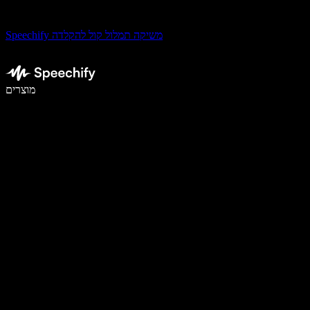
Speechify משיקה תמלול קול להקלדה
לכתוב פי 5 מהר יותר עם הכתבה קולית
מוצרים
למידע נוסף