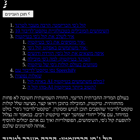
תוכן העניינים
קול ג'סי הכריזמטי: הרבה מעבר לטרנד
10 השימושים המובילים בטכנולוגיית טקסט־לדיבור
איך לשלב את קול ג'סי בטיקטוק
איך מוסיפים את ג'סי בטיקטוק:
איך משתמשים באפקט קול ג'סי:
איפה מוצאים את קול ג'סי: הורדה ודגשים
הטרנד בטיקטוק: למה ג'סי מובילה
מנווטים בעולם קולות ג'סי של טיקטוק
נסו טקסט־לדיבור עם Speechify
שאלות נפוצות
באיזה קול AI כולם משתמשים בטיקטוק?
מהו קול ה-AI הטוב ביותר בטיקטוק?
בעולם המדיה החברתית הדינמי, החוויה השמיעתית חשובה לא פחות
מהחזותית. טיקטוק, המובילה בתוכן וידאו קצר, מציעה שלל קולות
טקסט־לדיבור שהופכים תוכן לנגיש ומסקרן. "טקסט־לדיבור ג'סי" בולט
במיוחד, עם צליל ייחודי שמושך יוצרי טיקטוק רבים. במאמר זה נצלול
לתופעת קול ג'סי, השימושים, הפופולריות ואיך גם אתם יכולים להוסיף
אותה לסרטונים שלכם.
קול ג'סי הכריזמטי: הרבה מעבר לטרנד