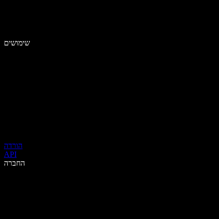
שימושים
הורדה
API
החברה