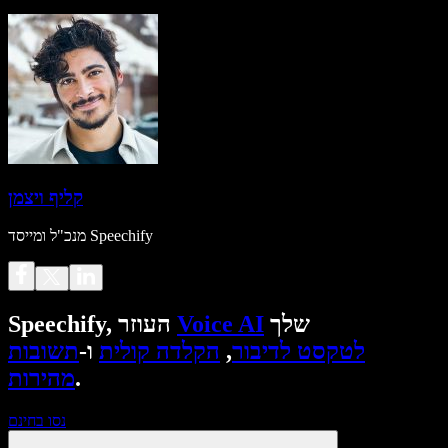
קליף ויצמן
מנכ"ל ומייסד Speechify
שלך
Voice AI
Speechify, העוזר
לטקסט לדיבור
,
הקלדה קולית
ו-
תשובות
.
מהירות
נסו בחינם