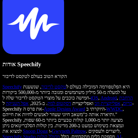
אודות Speechify
הקורא הטוב בעולם לטקסט לדיבור
היא הפלטפורמה המובילה בעולם ל
טקסט לדיבור
, שנשענת
Speechify
על למעלה מ-50 מיליון משתמשים ומגובה ביותר מ-500,000 ביקורות
הרחבת
,
Android
,
iOS
חמישה כוכבים על מוצרי הטקסט לדיבור שלה ל-
כרום
,
אפליקציית ווב
ואפליקציית
דסקטופ למק
. ב-2025,
אפל העניקה
ל-
,
WWDC
היוקרתי ב-
Apple Design Award
Speechify את פרס ה-
ותיארה אותה כ"משאב חיוני שעוזר לאנשים לחיות את חייהם."
Speechify מציעה יותר מ-1,000 קולות טבעיים ביותר מ-60 שפות,
ונמצאת בשימוש כמעט ב-200 מדינות. בין קולות הסלבריטאים ניתן
. ליוצרים ולעסקים,
Gwyneth Paltrow
ו-
Snoop Dogg
למצוא את
,
מחולל קולות AI
מספקת כלים מתקדמים, כולל
Speechify Studio