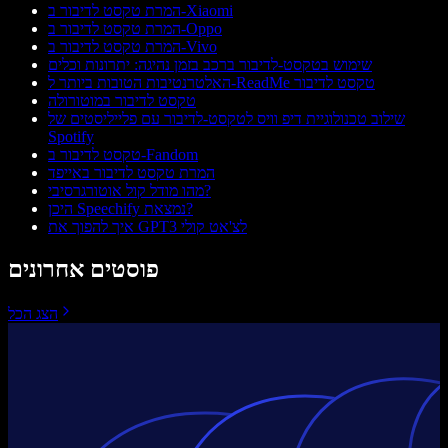
המרת טקסט לדיבור ב-Xiaomi
המרת טקסט לדיבור ב-Oppo
המרת טקסט לדיבור ב-Vivo
שימוש בטקסט‑לדיבור ברכב בזמן נהיגה: יתרונות וכלים
האלטרנטיבות הטובות ביותר ל-ReadMe טקסט לדיבור
טקסט לדיבור במוטורולה
שילוב טכנולוגיית דיפ וויס לטקסט‑לדיבור עם פלייליסטים של
Spotify
טקסט לדיבור ב-Fandom
המרת טקסט לדיבור באייפד
מהו מודל קול אוטורגרסיבי?
היכן Speechify נמצאת?
איך להפוך את GPT3 לצ'אט קולי
פוסטים אחרונים
הצג הכל