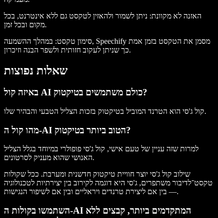
האזנה לא מקוונת
: ניתן לשמור ולהאזין לטקסט גם ללא אינטרנט, בכל
מקום ובכל זמן.
סימון טקסט
: במהלך ההשמעה, Speechify מסמן את הטקסט בזמן אמת
כך שניתן לעקוב חזותית ולשפר הבנה וזיכרון.
שאלות נפוצות
באיזה קול AI כולם משתמשים בטיקטוק?
קול ג'סי הוא הטרנד המוביל בטיקטוק בזכות הצליל הטבעי והבהיר שלו.
מהו קול ה-AI הטוב ביותר בטיקטוק?
למרות שזה עניין של טעם אישי, קול ג'סי פופולרי במיוחד בגלל הצליל
האנושי שהוא מעניק לסרטונים.
שילוב קול ג'סי יוצר חוויית טיקטוק חדשנית ומערבת. ככל שקולות
טקסט־לדיבור משתפרים, ג'סי היא דוגמה לקירוב בין יצירתיות לטכנולוגיה
— בין אם ליצירת טרנדים ויראליים ובין אם לשיפור הנגישות.
השתמשו בקולות ה-AI המתקדמים ביותר, קבצים ללא