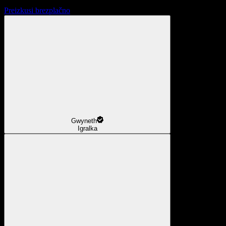
Preizkusi brezplačno
Gwyneth
Igralka