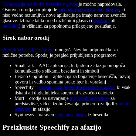
Tehnologija pretvorbe besedila v govor
je močno napredovala.
Osnovna orodja podpirajo le
računalniško ustvarjene glasove
, ki
niso vedno razumljivi, nove aplikacije pa imajo naravno zveneče
glasove. Izbirate lahko med različnimi glasovi (
ženskimi
ali
moškimi
) in višinami za popolnoma prilagojeno poslušanje.
Širok nabor orodij
Pretvorba besedila v govor
omogoča številne pripomočke za
različne potrebe. Spodaj je pregled priljubljenih programov:
SmallTalk
– AAC aplikacija, ki ljudem z afazijo omogoča
komunikacijo s slikami, besedami in simboli
Lexico Cognition
– aplikacija za bogatenje besedišča, razvoj
govora in vadbo spomina preko iger in vprašanj
Speechify
–
aplikacija za pretvorbo besedila v govor
, ki vsak
tiskani ali digitalni tekst spremeni v zvočno datoteko
Murf
– orodje za ustvarjanje
glasovnih posnetkov
za
predstavitve, videe, izobraževanja, primerno za ljudi z
učnimi
težavami
in afazijo
Synthesys
– naraven
generator glasov
iz besedila
Preizkusite Speechify za afazijo