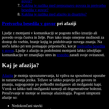
govor?
Kakšna je razlika med prepoznavo govora in pretvorbo
besedila v govor?
Kakšna je razlika med afazijo in disartrijo?
Pretvorba besedila v govor
pri afaziji
Ljudje z motnjami v komunikaciji se pogosto težko izrazijo ali
povedo svoja čustva in želje. Prav tako imajo omejene možnosti za
dostop do vsebin, branje knjig in pridobivanje novega znanja. Na
srečo lahko pri tem pomagajo pripomočki, kot je
pretvorba besedila
v govor
. Ljudje z afazijo in podobnimi motnjami lahko izboljšajo
komunikacijo ter zmanjšajo stres in
tesnobo
zaradi svoje oviranosti.
Kaj je afazija?
Afazija
je motnja sporazumevanja, ki vpliva na sposobnost uporabe
in razumevanja jezika. Težave se lahko pojavijo pri govoru in
pisanju, najpogosteje po poškodbi možganov ali možganski kapi.
Vzrok so lahko tudi možganski tumorji ali degenerativne bolezni.
Preučevanje te motnje se imenuje afaziologija. Pogosti simptomi
afazije so:
Nedokončani stavki