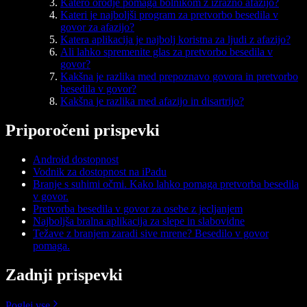
Katero orodje pomaga bolnikom z izrazno afazijo?
Kateri je najboljši program za pretvorbo besedila v
govor za afazijo?
Katera aplikacija je najbolj koristna za ljudi z afazijo?
Ali lahko spremenite glas za pretvorbo besedila v
govor?
Kakšna je razlika med prepoznavo govora in pretvorbo
besedila v govor?
Kakšna je razlika med afazijo in disartrijo?
Priporočeni prispevki
Android dostopnost
Vodnik za dostopnost na iPadu
Branje s suhimi očmi. Kako lahko pomaga pretvorba besedila
v govor.
Pretvorba besedila v govor za osebe z jecljanjem
Najboljša bralna aplikacija za slepe in slabovidne
Težave z branjem zaradi sive mrene? Besedilo v govor
pomaga.
Zadnji prispevki
Poglej vse