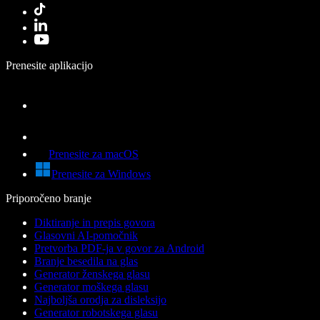
Prenesite aplikacijo
Prenesite za macOS
Prenesite za Windows
Priporočeno branje
Diktiranje in prepis govora
Glasovni AI-pomočnik
Pretvorba PDF-ja v govor za Android
Branje besedila na glas
Generator ženskega glasu
Generator moškega glasu
Najboljša orodja za disleksijo
Generator robotskega glasu