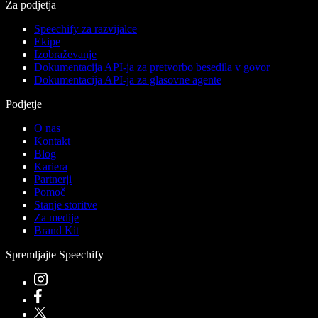
Za podjetja
Speechify za razvijalce
Ekipe
Izobraževanje
Dokumentacija API-ja za pretvorbo besedila v govor
Dokumentacija API-ja za glasovne agente
Podjetje
O nas
Kontakt
Blog
Kariera
Partnerji
Pomoč
Stanje storitve
Za medije
Brand Kit
Spremljajte Speechify