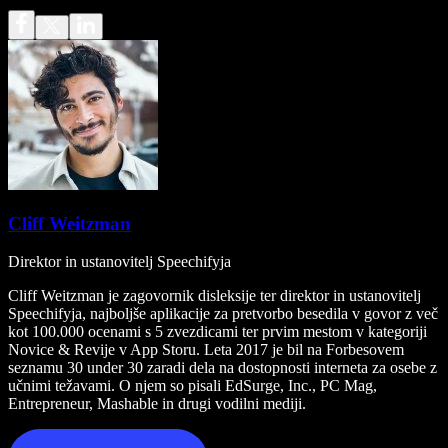
Cliff Weitzman
Direktor in ustanovitelj Speechifyja
Cliff Weitzman je zagovornik disleksije ter direktor in ustanovitelj
Speechifyja, najboljše aplikacije za pretvorbo besedila v govor z več
kot 100.000 ocenami s 5 zvezdicami ter prvim mestom v kategoriji
Novice & Revije v App Storu. Leta 2017 je bil na Forbesovem
seznamu 30 under 30 zaradi dela na dostopnosti interneta za osebe z
učnimi težavami. O njem so pisali EdSurge, Inc., PC Mag,
Entrepreneur, Mashable in drugi vodilni mediji.