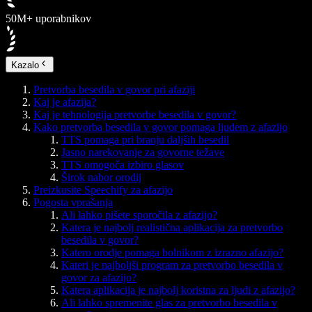
50M+ uporabnikov
Kazalo
Pretvorba besedila v govor pri afaziji
Kaj je afazija?
Kaj je tehnologija pretvorbe besedila v govor?
Kako pretvorba besedila v govor pomaga ljudem z afazijo
TTS pomaga pri branju daljših besedil
Jasno narekovanje za govorne težave
TTS omogoča izbiro glasov
Širok nabor orodij
Preizkusite Speechify za afazijo
Pogosta vprašanja
Ali lahko pišete sporočila z afazijo?
Katera je najbolj realistična aplikacija za pretvorbo
besedila v govor?
Katero orodje pomaga bolnikom z izrazno afazijo?
Kateri je najboljši program za pretvorbo besedila v
govor za afazijo?
Katera aplikacija je najbolj koristna za ljudi z afazijo?
Ali lahko spremenite glas za pretvorbo besedila v