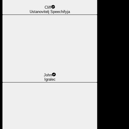
Cliff
Ustanovitelj Speechifyja
John
Igralec