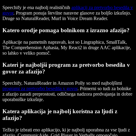
Speechify je ena najbolj realističnih
aplikacij za pretvorbo besedila v
govor
. Program ponuja številne naravne glasove za boljšo izkušnjo.
Druge so NaturalReader, Murf in Voice Dream Reader.
Katero orodje pomaga bolnikom z izrazno afazijo?
Aplikacije na pametnih napravah, kot so Lingraphica, SmallTalk,
The Comprehension Aphasia, My React2 in druge AAC aplikacije,
so lahko v veliko pomoč.
Kateri je najboljši program za pretvorbo besedila v
govor za afazijo?
Speechify, NaturalReader in Amazon Polly so med najboljšimi
programi za pretvorbo besedila v govor
. Primerni so tudi za bolnike
z afazijo zaradi preprostosti, odličnega nadzora predvajanja in dobre
uporabniške izkušnje.
Katera aplikacija je najbolj koristna za ljudi z
afazijo?
Težko je izbrati eno aplikacijo, ki je najbolj uporabna za vse ljudi z
afazijo. CommunicAide, Grid Player in Verbally omogočajo