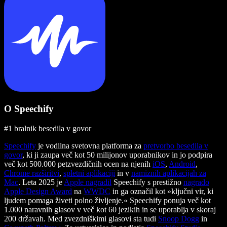
O Speechify
#1 bralnik besedila v govor
Speechify
je vodilna svetovna platforma za
pretvorbo besedila v
govor
, ki ji zaupa več kot 50 milijonov uporabnikov in jo podpira
več kot 500.000 petzvezdičnih ocen na njenih
iOS
,
Android
,
Chrome razširitvi
,
spletni aplikaciji
in v
namiznih aplikacijah za
Mac
. Leta 2025 je
Apple nagradil
Speechify s prestižno
nagrado
Apple Design Award
na
WWDC
in ga označil kot »ključni vir, ki
ljudem pomaga živeti polno življenje.« Speechify ponuja več kot
1.000 naravnih glasov v več kot 60 jezikih in se uporablja v skoraj
200 državah. Med zvezdniškimi glasovi sta tudi
Snoop Dogg
in