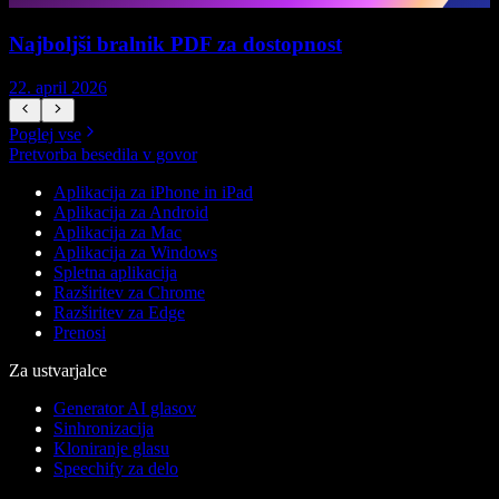
Najboljši bralnik PDF za dostopnost
22. april 2026
1
Poglej vse
Pretvorba besedila v govor
Aplikacija za iPhone in iPad
Aplikacija za Android
Aplikacija za Mac
Aplikacija za Windows
Spletna aplikacija
Razširitev za Chrome
Razširitev za Edge
Prenosi
Za ustvarjalce
Generator AI glasov
Sinhronizacija
Kloniranje glasu
Speechify za delo