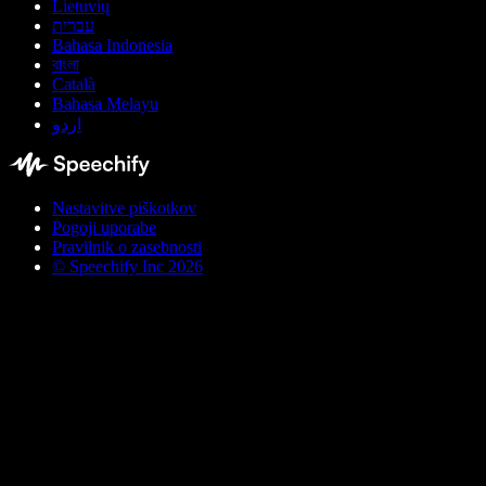
Lietuvių
עברית
Bahasa Indonesia
বাংলা
Català
Bahasa Melayu
اردو
Nastavitve piškotkov
Pogoji uporabe
Pravilnik o zasebnosti
© Speechify Inc 2026