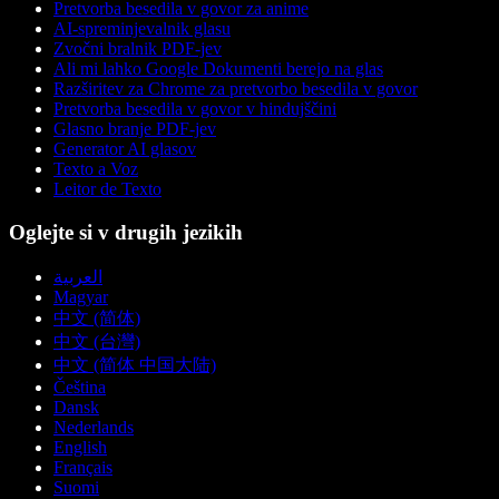
Pretvorba besedila v govor za anime
AI-spreminjevalnik glasu
Zvočni bralnik PDF-jev
Ali mi lahko Google Dokumenti berejo na glas
Razširitev za Chrome za pretvorbo besedila v govor
Pretvorba besedila v govor v hindujščini
Glasno branje PDF-jev
Generator AI glasov
Texto a Voz
Leitor de Texto
Oglejte si v drugih jezikih
العربية
Magyar
中文 (简体)
中文 (台灣)
中文 (简体 中国大陆)
Čeština
Dansk
Nederlands
English
Français
Suomi