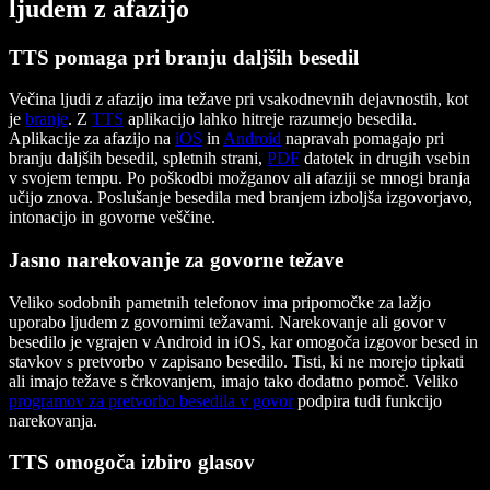
ljudem z afazijo
TTS pomaga pri branju daljših besedil
Večina ljudi z afazijo ima težave pri vsakodnevnih dejavnostih, kot
je
branje
. Z
TTS
aplikacijo lahko hitreje razumejo besedila.
Aplikacije za afazijo na
iOS
in
Android
napravah pomagajo pri
branju daljših besedil, spletnih strani,
PDF
datotek in drugih vsebin
v svojem tempu. Po poškodbi možganov ali afaziji se mnogi branja
učijo znova. Poslušanje besedila med branjem izboljša izgovorjavo,
intonacijo in govorne veščine.
Jasno narekovanje za govorne težave
Veliko sodobnih pametnih telefonov ima pripomočke za lažjo
uporabo ljudem z govornimi težavami. Narekovanje ali govor v
besedilo je vgrajen v Android in iOS, kar omogoča izgovor besed in
stavkov s pretvorbo v zapisano besedilo. Tisti, ki ne morejo tipkati
ali imajo težave s črkovanjem, imajo tako dodatno pomoč. Veliko
programov za pretvorbo besedila v govor
podpira tudi funkcijo
narekovanja.
TTS omogoča izbiro glasov