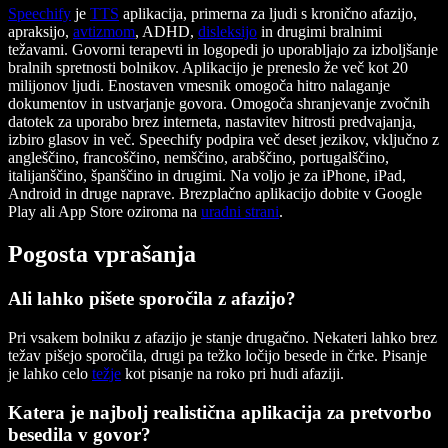
Speechify
je
TTS
aplikacija, primerna za ljudi s kronično afazijo,
apraksijo,
avtizmom
, ADHD,
disleksijo
in drugimi bralnimi
težavami. Govorni terapevti in logopedi jo uporabljajo za izboljšanje
bralnih spretnosti bolnikov. Aplikacijo je preneslo že več kot 20
milijonov ljudi. Enostaven vmesnik omogoča hitro nalaganje
dokumentov in ustvarjanje govora. Omogoča shranjevanje zvočnih
datotek za uporabo brez interneta, nastavitev hitrosti predvajanja,
izbiro glasov in več. Speechify podpira več deset jezikov, vključno z
angleščino, francoščino, nemščino, arabščino, portugalščino,
italijanščino, španščino in drugimi. Na voljo je za iPhone, iPad,
Android in druge naprave. Brezplačno aplikacijo dobite v Google
Play ali App Store oziroma na
uradni strani
.
Pogosta vprašanja
Ali lahko pišete sporočila z afazijo?
Pri vsakem bolniku z afazijo je stanje drugačno. Nekateri lahko brez
težav pišejo sporočila, drugi pa težko ločijo besede in črke. Pisanje
je lahko celo
težje
kot pisanje na roko pri hudi afaziji.
Katera je najbolj realistična aplikacija za pretvorbo
besedila v govor?