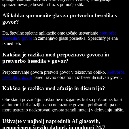
sporazumevanje besed in fraz s pomočjo slik.
Ali lahko spremenite glas za pretvorbo besedila v
govor?
Da, številne spletne aplikacije omogočajo ustvarjanje
pretvorbe
besedila v govor
in zamenjavo glasu posnetka. Speechify je ena
izmed teh.
Kakšna je razlika med prepoznavo govora in
pretvorbo besedila v govor?
Prepoznavanje govora pretvori govor v tekstovno obliko.
Pretvorba
besedila v govor
naredi ravno obratno in iz besedila ustvari govor.
Kakšna je razlika med afazijo in disartrijo?
Obe stanji povzročijo poškodbe možganov, kot so poškodbe, kapi
ali tumorji. Pri afaziji oseba ne razume govora, pri disartriji pa ne
more ustrezno nadzorovati govora zaradi motenj v delovanju mišic.
Uživajte v najbolj naprednih AI glasovih,
neomejenem številu datotek in podpori 24/7