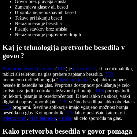
Govor brez pravega smisla
Zamenjava glasov ali besed
Uporaba neprepoznavnih besed
Težave pri iskanju besed
Nerazumevanje besedila
Pisanje stavkov brez smisla
Nerazumevanje pogovorov drugih
Kaj je tehnologija pretvorbe besedila v
govor?
Pretvorba besedila v govor
(
TTS
) je
pripomoček
, ki na računalniku,
tablici ali telefonu na glas prebere zapisano besedilo.
TTS
imenujemo tudi tehnologija “
glasnega branja
”, saj lahko prebere
besede in besedila na glas. Preprosta dostopnost poslušanja je zelo
koristna za ljudi in otroke s težavami pri branju.
TTS
pomaga tudi
pri lekturi, pisanju in osredotočenosti. Danes lahko na skoraj vsaki
digitalni napravi uporabljate
TTS
, večino besedil pa lahko obdelate s
TTS
programi. Številne aplikacije imajo vgrajeno možnost branja
besedila na glas. Kot uporabnik
TTS
lahko poslušate katerokoli
spletno stran
,
PDF datoteko
,
e-pošto
ali celo sporočila na glas.
Kako pretvorba besedila v govor pomaga