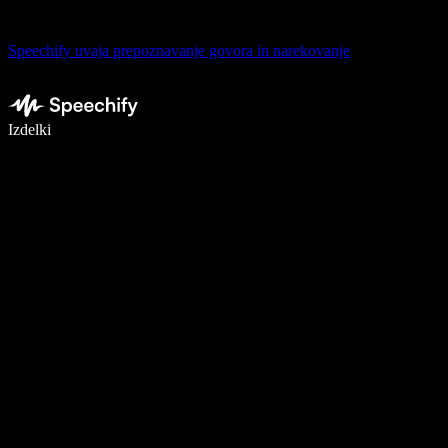
Speechify uvaja prepoznavanje govora in narekovanje
Pišite 5× hitreje z narekovanjem
Izdelki
Več o tem