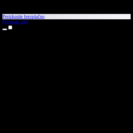
Preizkusite brezplačno
Prenesite zdaj
Izdelki
Pretvorba besedila v govor
Aplikaciji za iPhone in iPad
Aplikacija za Android
Razširitev za Chrome
Razširitev za Edge
Spletna aplikacija
Aplikacija za Mac
Aplikacija za Windows