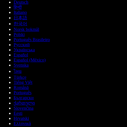
Deutsch
हिन्दी
Italiano
日本語
한국어
Norsk bokmål
Polski
Português Brasileiro
Русский
Українська
Español
Español (México)
Svenska
ไทย
Türkçe
Tiếng Việt
Română
Português
Български
ქართული
Slovenčina
Eesti
Hrvatski
Ελληνικά