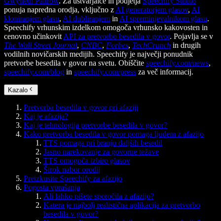
Gwyneth Paltrow
. Za ustvarjalce in podjetja
Speechify Studio
ponuja napredna orodja, vključno z
AI generatorjem glasov
,
AI
kloniranjem glasu
,
AI dubliranjem
in
AI spreminjevalnikom glasu
.
Speechify vrhunskim izdelkom omogoča vrhunsko kakovosten in
cenovno učinkovit
API za pretvorbo besedila v govor
. Pojavlja se v
The Wall Street Journal
,
CNBC
,
Forbes
,
TechCrunch
in drugih
vodilnih novičarskih medijih. Speechify je največji ponudnik
pretvorbe besedila v govor na svetu. Obiščite
speechify.com/news
,
speechify.com/blog
in
speechify.com/press
za več informacij.
Kazalo
Pretvorba besedila v govor pri afaziji
Kaj je afazija?
Kaj je tehnologija pretvorbe besedila v govor?
Kako pretvorba besedila v govor pomaga ljudem z afazijo
TTS pomaga pri branju daljših besedil
Jasno narekovanje za govorne težave
TTS omogoča izbiro glasov
Širok nabor orodij
Preizkusite Speechify za afazijo
Pogosta vprašanja
Ali lahko pišete sporočila z afazijo?
Katera je najbolj realistična aplikacija za pretvorbo
besedila v govor?