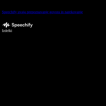
Speechify uvaja prepoznavanje govora in narekovanje
Pišite 5× hitreje z narekovanjem
Izdelki
Več o tem