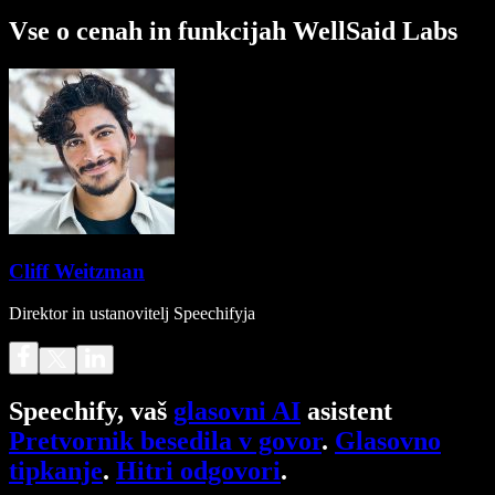
Vse o cenah in funkcijah WellSaid Labs
Cliff Weitzman
Direktor in ustanovitelj Speechifyja
Speechify, vaš
glasovni AI
asistent
Pretvornik besedila v govor
.
Glasovno
tipkanje
.
Hitri odgovori
.