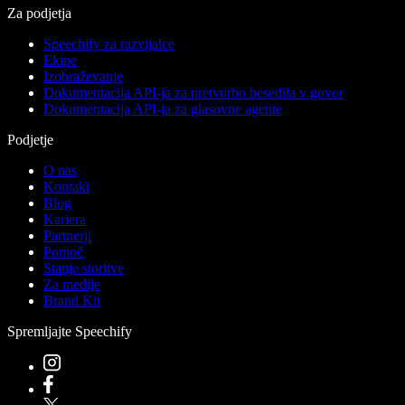
Za podjetja
Speechify za razvijalce
Ekipe
Izobraževanje
Dokumentacija API-ja za pretvorbo besedila v govor
Dokumentacija API-ja za glasovne agente
Podjetje
O nas
Kontakt
Blog
Kariera
Partnerji
Pomoč
Stanje storitve
Za medije
Brand Kit
Spremljajte Speechify