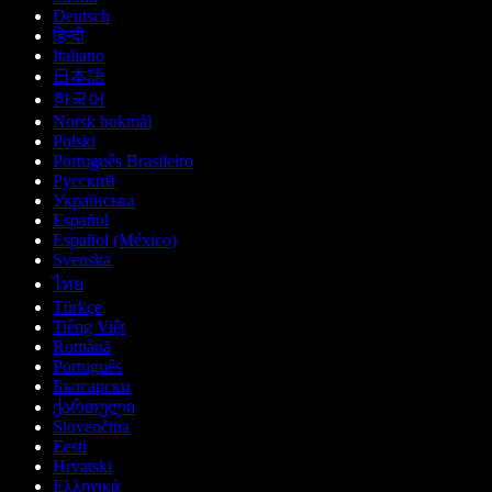
Deutsch
हिन्दी
Italiano
日本語
한국어
Norsk bokmål
Polski
Português Brasileiro
Русский
Українська
Español
Español (México)
Svenska
ไทย
Türkçe
Tiếng Việt
Română
Português
Български
ქართული
Slovenčina
Eesti
Hrvatski
Ελληνικά