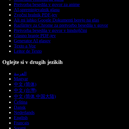
Pretvorba besedila v govor za anime
AI-spreminjevalnik glasu
Zvočni bralnik PDF-jev
Ali mi lahko Google Dokumenti berejo na glas
Razširitev za Chrome za pretvorbo besedila v govor
Pretvorba besedila v govor v hindujščini
Glasno branje PDF-jev
Generator AI glasov
Texto a Voz
Leitor de Texto
Oglejte si v drugih jezikih
العربية
Magyar
中文 (简体)
中文 (台灣)
中文 (简体 中国大陆)
Čeština
Dansk
Nederlands
English
Français
Suomi