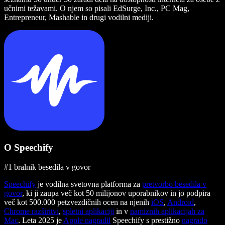
učnimi težavami. O njem so pisali EdSurge, Inc., PC Mag,
Entrepreneur, Mashable in drugi vodilni mediji.
O Speechify
#1 bralnik besedila v govor
Speechify
je vodilna svetovna platforma za
pretvorbo besedila v
govor
, ki ji zaupa več kot 50 milijonov uporabnikov in jo podpira
več kot 500.000 petzvezdičnih ocen na njenih
iOS
,
Android
,
Chrome razširitvi
,
spletni aplikaciji
in v
namiznih aplikacijah za
Mac
. Leta 2025 je
Apple nagradil
Speechify s prestižno
nagrado