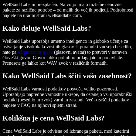
WellSaid Labs ni brezplačen. Na voljo imajo različne cenovne
pakete za različne potrebe – od malih do večjih podjetij. Podrobnosti
najdete na uradni strani wellsaidlabs.com.
Kako deluje WellSaid Labs?
WellSaid Labs uporablja umetno inteligenco in globoko učenje za
ustvarjanje visokokakovostnih glasov. Uporabniki vnesejo besedilo,
nato pa
AI generator glasu
(glasovni avatar) to pretvori v naraven
človeški govor. Govor lahko poljubno prilagajate in ponavljate.
Prenesete ga lahko kot WAV zvok v različnih formatih.
Kako WellSaid Labs ščiti vašo zasebnost?
WellSaid Labs varnosti podatkov posveča veliko pozornosti.
Uporabljajo napredne varnostne ukrepe, da ostanejo vsi uporabniški
podatki (besedilo in zvok) varni in zasebni. Več o zaščiti podatkov
najdete v FAQ na njihovi spletni strani.
Kolikšna je cena WellSaid Labs?
Cena WellSaid Labs je odvisna od izbranega paketa, med katerimi