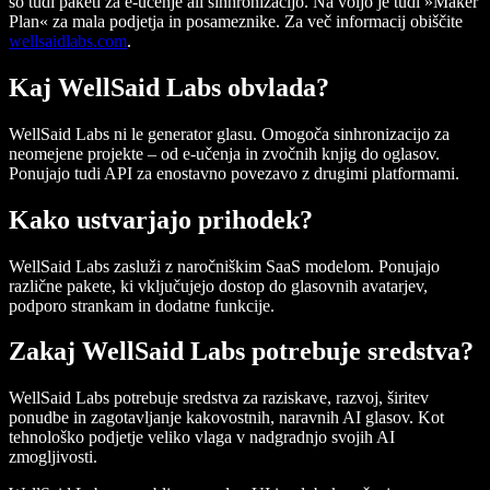
so tudi paketi za e-učenje ali sinhronizacijo. Na voljo je tudi »Maker
Plan« za mala podjetja in posameznike. Za več informacij obiščite
wellsaidlabs.com
.
Kaj WellSaid Labs obvlada?
WellSaid Labs ni le generator glasu. Omogoča sinhronizacijo za
neomejene projekte – od e-učenja in zvočnih knjig do oglasov.
Ponujajo tudi API za enostavno povezavo z drugimi platformami.
Kako ustvarjajo prihodek?
WellSaid Labs zasluži z naročniškim SaaS modelom. Ponujajo
različne pakete, ki vključujejo dostop do glasovnih avatarjev,
podporo strankam in dodatne funkcije.
Zakaj WellSaid Labs potrebuje sredstva?
WellSaid Labs potrebuje sredstva za raziskave, razvoj, širitev
ponudbe in zagotavljanje kakovostnih, naravnih AI glasov. Kot
tehnološko podjetje veliko vlaga v nadgradnjo svojih AI
zmogljivosti.