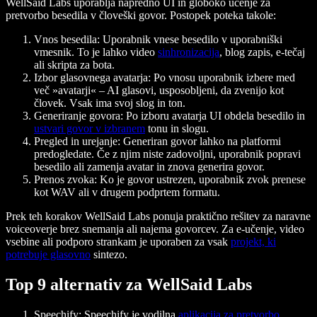
WellSaid Labs uporablja napredno UI in globoko učenje za
pretvorbo besedila v človeški govor. Postopek poteka takole:
Vnos besedila
: Uporabnik vnese besedilo v uporabniški
vmesnik. To je lahko video
sinhronizacija
, blog zapis, e-tečaj
ali skripta za bota.
Izbor glasovnega avatarja
: Po vnosu uporabnik izbere med
več »avatarji« – AI glasovi, usposobljeni, da zvenijo kot
človek. Vsak ima svoj slog in ton.
Generiranje govora
: Po izboru avatarja UI obdela besedilo in
ustvari govor v izbranem
tonu in slogu.
Pregled in urejanje
: Generiran govor lahko na platformi
predogledate. Če z njim niste zadovoljni, uporabnik popravi
besedilo ali zamenja avatar in znova generira govor.
Prenos zvoka
: Ko je govor ustrezen, uporabnik zvok prenese
kot WAV ali v drugem podprtem formatu.
Prek teh korakov WellSaid Labs ponuja praktično rešitev za naravne
voiceoverje brez snemanja ali najema govorcev. Za e-učenje, video
vsebine ali podporo strankam je uporaben za vsak
projekt, ki
potrebuje glasovno
sintezo.
Top 9 alternativ za WellSaid Labs
Speechify
: Speechify je vodilna
aplikacija za pretvorbo