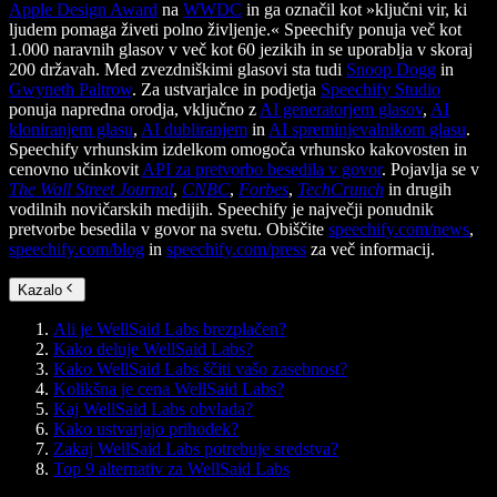
Apple Design Award
na
WWDC
in ga označil kot »ključni vir, ki
ljudem pomaga živeti polno življenje.« Speechify ponuja več kot
1.000 naravnih glasov v več kot 60 jezikih in se uporablja v skoraj
200 državah. Med zvezdniškimi glasovi sta tudi
Snoop Dogg
in
Gwyneth Paltrow
. Za ustvarjalce in podjetja
Speechify Studio
ponuja napredna orodja, vključno z
AI generatorjem glasov
,
AI
kloniranjem glasu
,
AI dubliranjem
in
AI spreminjevalnikom glasu
.
Speechify vrhunskim izdelkom omogoča vrhunsko kakovosten in
cenovno učinkovit
API za pretvorbo besedila v govor
. Pojavlja se v
The Wall Street Journal
,
CNBC
,
Forbes
,
TechCrunch
in drugih
vodilnih novičarskih medijih. Speechify je največji ponudnik
pretvorbe besedila v govor na svetu. Obiščite
speechify.com/news
,
speechify.com/blog
in
speechify.com/press
za več informacij.
Kazalo
Ali je WellSaid Labs brezplačen?
Kako deluje WellSaid Labs?
Kako WellSaid Labs ščiti vašo zasebnost?
Kolikšna je cena WellSaid Labs?
Kaj WellSaid Labs obvlada?
Kako ustvarjajo prihodek?
Zakaj WellSaid Labs potrebuje sredstva?
Top 9 alternativ za WellSaid Labs