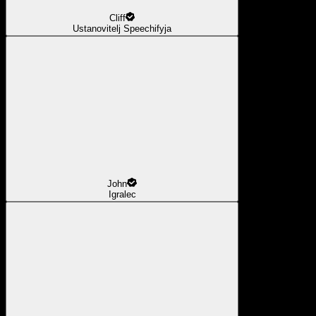
Cliff
Ustanovitelj Speechifyja
John
Igralec