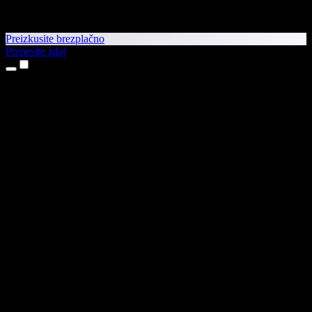
Preizkusite brezplačno
Prenesite zdaj
Izdelki
Pretvorba besedila v govor
Aplikaciji za iPhone in iPad
Aplikacija za Android
Razširitev za Chrome
Razširitev za Edge
Spletna aplikacija
Aplikacija za Mac
Aplikacija za Windows