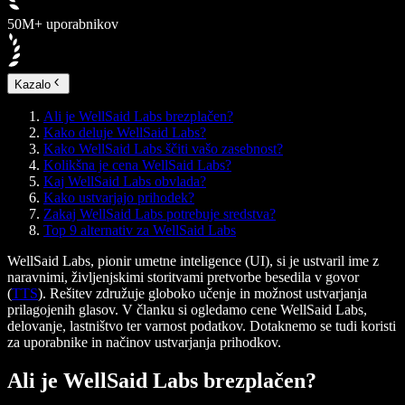
50M+ uporabnikov
Kazalo
Ali je WellSaid Labs brezplačen?
Kako deluje WellSaid Labs?
Kako WellSaid Labs ščiti vašo zasebnost?
Kolikšna je cena WellSaid Labs?
Kaj WellSaid Labs obvlada?
Kako ustvarjajo prihodek?
Zakaj WellSaid Labs potrebuje sredstva?
Top 9 alternativ za WellSaid Labs
WellSaid Labs, pionir umetne inteligence (UI), si je ustvaril ime z
naravnimi, življenjskimi storitvami pretvorbe besedila v govor
(
TTS
). Rešitev združuje globoko učenje in možnost ustvarjanja
prilagojenih glasov. V članku si ogledamo cene WellSaid Labs,
delovanje, lastništvo ter varnost podatkov. Dotaknemo se tudi koristi
za uporabnike in načinov ustvarjanja prihodkov.
Ali je WellSaid Labs brezplačen?