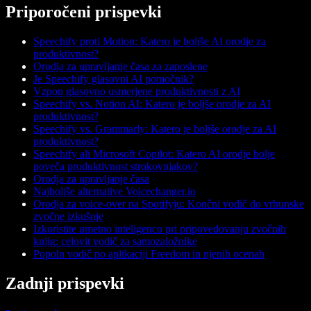
Priporočeni prispevki
Speechify proti Motion: Katero je boljše AI orodje za
produktivnost?
Orodja za upravljanje časa za zaposlene
Je Speechify glasovni AI pomočnik?
Vzpon glasovno usmerjene produktivnosti z AI
Speechify vs. Notion AI: Katero je boljše orodje za AI
produktivnost?
Speechify vs. Grammarly: Katero je boljše orodje za AI
produktivnost?
Speechify ali Microsoft Copilot: Katero AI orodje bolje
poveča produktivnost strokovnjakov?
Orodja za upravljanje časa
Najboljše alternative Voicechanger.io
Orodja za voice-over na Spotifyju: Končni vodič do vrhunske
zvočne izkušnje
Izkoristite umetno inteligenco pri pripovedovanju zvočnih
knjig: celovit vodič za samozaložnike
Popoln vodič po aplikaciji Freedom in njenih ocenah
Zadnji prispevki