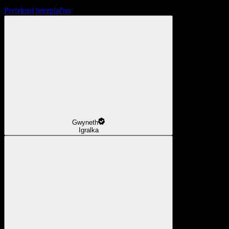
Preizkusi brezplačno
Gwyneth
Igralka