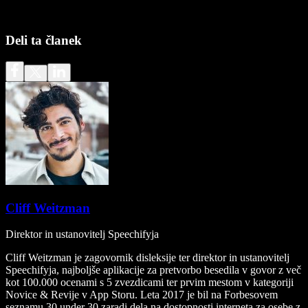
Deli ta članek
Cliff Weitzman
Direktor in ustanovitelj Speechifyja
Cliff Weitzman je zagovornik disleksije ter direktor in ustanovitelj
Speechifyja, najboljše aplikacije za pretvorbo besedila v govor z več
kot 100.000 ocenami s 5 zvezdicami ter prvim mestom v kategoriji
Novice & Revije v App Storu. Leta 2017 je bil na Forbesovem
seznamu 30 under 30 zaradi dela na dostopnosti interneta za osebe z