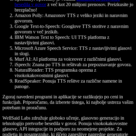
besedila v govor
z več kot 20 milijoni prenosov. Preizkusite jo
brezplačno!
Amazon Polly
: Amazonov TTS z veliko jeziki in naravnim
govorom.
Google Text-to-Speech
: Googlove TTS storitve z naravnim
govorom v več jezikih.
IBM Watson Text to Speech
: UI TTS platforma z
nastavljivimi glasovi.
Microsoft Azure Speech Service
: TTS z nastavljivimi glasovi
in slogi.
Murf AI
: AI platforma za voiceover z različnimi glasovi.
iSpeech
: Znana po TTS in rešitvah za prepoznavanje govora.
NaturalReader
: TTS programska oprema z
visokokakovostnimi glasovi.
ReadSpeaker
: Ponuja TTS rešitve za različne namene in
panoge.
Zgoraj navedeni programi in aplikacije se razlikujejo po ceni in
funkcijah. Priporočamo, da izberete tistega, ki najbolje ustreza vašim
potrebam in proračunu.
WellSaid Labs združuje globoko učenje, glasovno generacijo in
tehnologijo pretvorbe besedila v govor. Ponuja visokokakovostne
glasove, API integracije in podporo za neomejene projekte. Za
podjetja in posameznike, ki iščejo zanesljive napredne generatorje