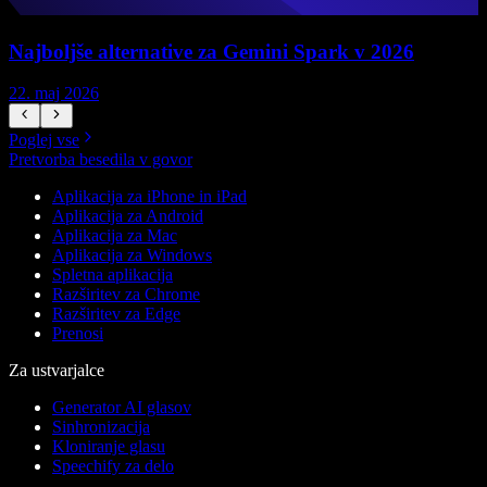
Najboljše alternative za Gemini Spark v 2026
22. maj 2026
1
Poglej vse
Pretvorba besedila v govor
Aplikacija za iPhone in iPad
Aplikacija za Android
Aplikacija za Mac
Aplikacija za Windows
Spletna aplikacija
Razširitev za Chrome
Razširitev za Edge
Prenosi
Za ustvarjalce
Generator AI glasov
Sinhronizacija
Kloniranje glasu
Speechify za delo