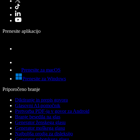
Prenesite aplikacijo
Prenesite za macOS
Prenesite za Windows
Priporočeno branje
Diktiranje in prepis govora
Glasovni AI-pomočnik
Pretvorba PDF-ja v govor za Android
Branje besedila na glas
Generator ženskega glasu
Generator moškega glasu
Najboljša orodja za disleksijo
Generator robotskega glasu