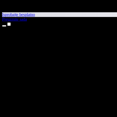
Isprobajte besplatno
Preuzmite sada
Proizvodi
Pretvaranje teksta u govor
Aplikacije za iPhone i iPad
Aplikacija za Android
Proširenje za Chrome
Proširenje za Edge
Web-aplikacija
Aplikacija za Mac
Aplikacija za Windows