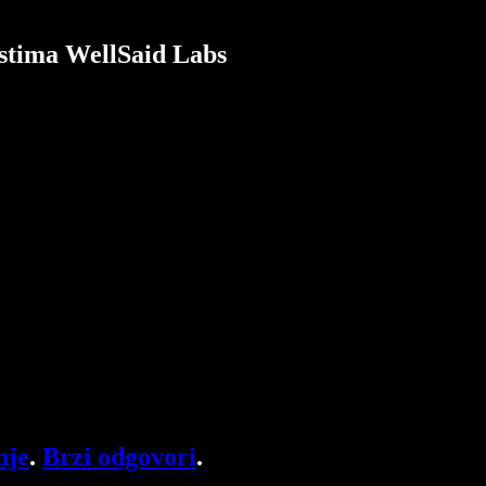
ostima WellSaid Labs
nje
.
Brzi odgovori
.