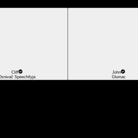
Cliff
John
Osnivač Speechifyja
Glumac