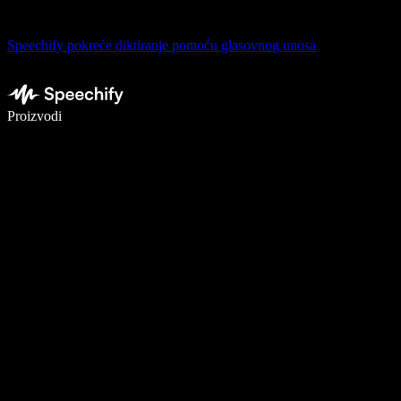
Speechify pokreće diktiranje pomoću glasovnog unosa
Pišite 5× brže uz glasovno diktiranje
Proizvodi
Saznajte više