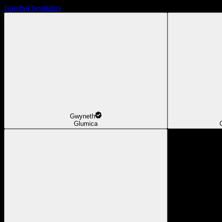
Isprobaj besplatno
Gwyneth
Glumica