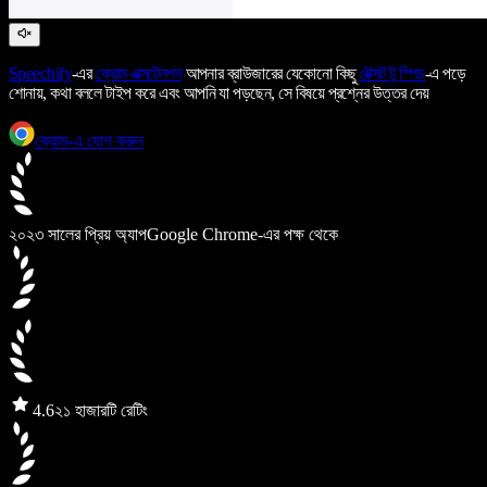
Speechify
-এর
ক্রোম এক্সটেনশন
আপনার ব্রাউজারের যেকোনো কিছু
টেক্সট টু স্পিচ
-এ পড়ে
শোনায়, কথা বললে টাইপ করে এবং আপনি যা পড়ছেন, সে বিষয়ে প্রশ্নের উত্তর দেয়
ক্রোম-এ যোগ করুন
২০২৩ সালের প্রিয় অ্যাপ
Google Chrome-এর পক্ষ থেকে
4.6
২১ হাজারটি রেটিং