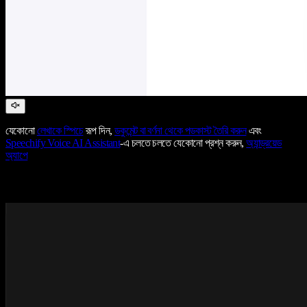
যেকোনো
লেখাকে স্পিচে
রূপ দিন,
ডকুমেন্ট বা বর্ণনা থেকে পডকাস্ট তৈরি করুন
এবং
Speechify Voice AI Assistant
-এ চলতে চলতে যেকোনো প্রশ্ন করুন,
অ্যান্ড্রয়েড
অ্যাপে