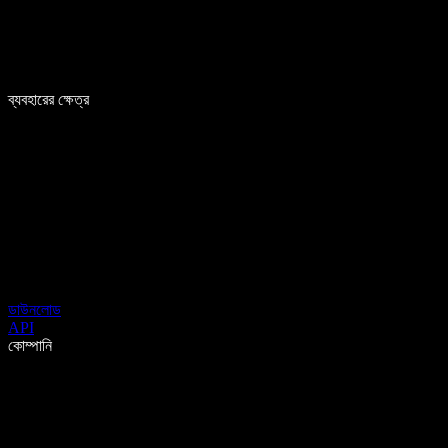
ব্যবহারের ক্ষেত্র
ডাউনলোড
API
কোম্পানি