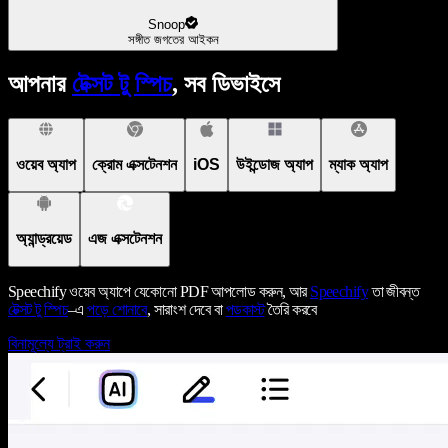
Snoop
সঙ্গীত জগতের আইকন
আপনার
টেক্সট টু স্পিচ
, সব ডিভাইসে
ওয়েব অ্যাপ
ক্রোম এক্সটেনশন
iOS
উইন্ডোজ অ্যাপ
ম্যাক অ্যাপ
অ্যান্ড্রয়েড
এজ এক্সটেনশন
Speechify ওয়েব অ্যাপে যেকোনো PDF আপলোড করুন, আর
Speechify
তা জীবন্ত
টেক্সট টু স্পিচ
–এ
পড়ে শোনাবে
, সারাংশ দেবে বা
পডকাস্ট
তৈরি করবে
বিনামূল্যে ট্রাই করুন