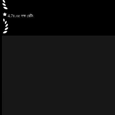
4.7
৪.৩৫ লক্ষ রেটিং