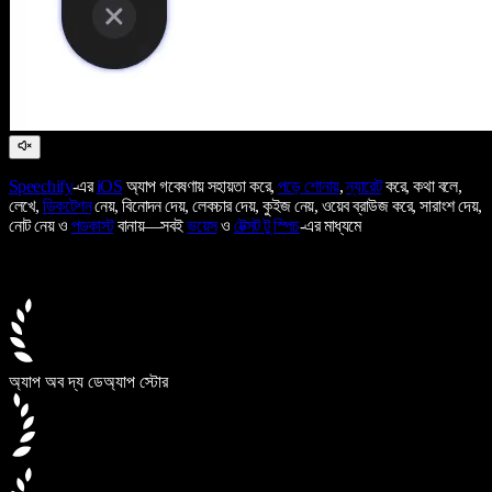
Speechify
-এর
iOS
অ্যাপ গবেষণায় সহায়তা করে,
পড়ে শোনায়
,
ন্যারেট
করে, কথা বলে,
লেখে,
ডিকটেশন
নেয়, বিনোদন দেয়, লেকচার দেয়, কুইজ নেয়, ওয়েব ব্রাউজ করে, সারাংশ দেয়,
নোট নেয় ও
পডকাস্ট
বানায়—সবই
ভয়েস
ও
টেক্সট টু স্পিচ
-এর মাধ্যমে
অ্যাপ অব দ্য ডে
অ্যাপ স্টোর