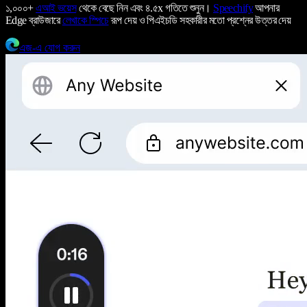
১,০০০+
এআই ভয়েস
থেকে বেছে নিন এবং ৪.৫x গতিতে শুনুন।
Speechify
আপনার
Edge ব্রাউজারে
লেখাকে স্পিচে
রূপ দেয় ও পিএইচডি সহকারীর মতো প্রশ্নের উত্তর দেয়
এজ-এ যোগ করুন