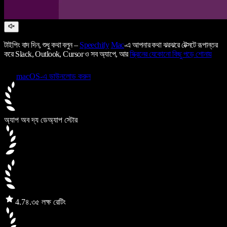
টাইপিং বাদ দিন, শুধু কথা বলুন –
Speechify
Mac
-এ আপনার কথা ঝরঝরে টেক্সটে রূপান্তর
করে Slack, Outlook, Cursor ও সব অ্যাপে, আর
স্ক্রিনের যেকোনো কিছু পড়ে শোনায়
macOS-এ ডাউনলোড করুন
অ্যাপ অব দ্য ডে
অ্যাপ স্টোর
4.7
৪.৩৫ লক্ষ রেটিং