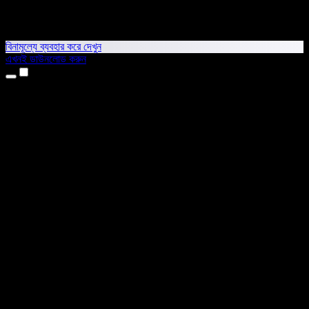
বিনামূল্যে ব্যবহার করে দেখুন
এখনই ডাউনলোড করুন
প্রোডাক্ট
টেক্সট টু স্পিচ
আইফোন ও আইপ্যাড অ্যাপ
অ্যান্ড্রয়েড অ্যাপ
ক্রোম এক্সটেনশন
এজ এক্সটেনশন
ওয়েব অ্যাপ
ম্যাক অ্যাপ
উইন্ডোজ অ্যাপ