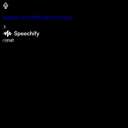
Speechify ভয়েস টাইপিং ডিকটেশন চালু করেছে
ভয়েস টাইপিং দিয়ে ৫ গুণ দ্রুত লিখুন
প্রোডাক্ট
আরও জানুন