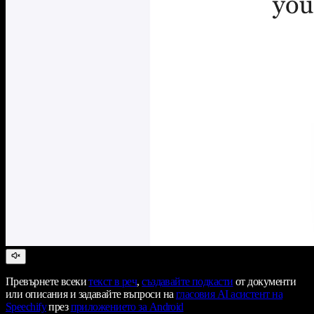
Превърнете всеки
текст в реч
,
създавайте подкасти
от документи
или описания и задавайте въпроси на
гласовия AI асистент на
Speechify
през
приложението за Android