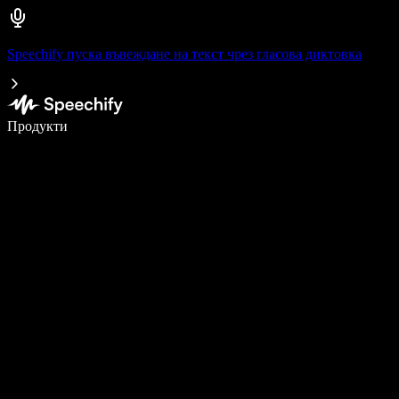
Speechify пуска въвеждане на текст чрез гласова диктовка
Пишете 5× по-бързо с гласово въвеждане
Продукти
Научете повече