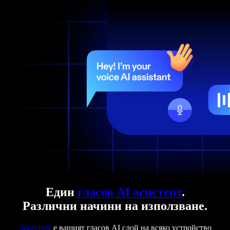
Един
гласов AI асистент
.
Различни начини на използване.
Speechify
е вашият гласов AI слой на всяко устройство