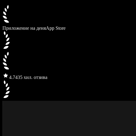
Приложение на деня
App Store
4.7
435 хил. отзива