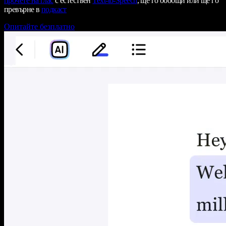
прочете на глас
с естествен
Text-to-Speech
, ще го обобщи или ще го
превърне в
подкаст
Опитайте безплатно