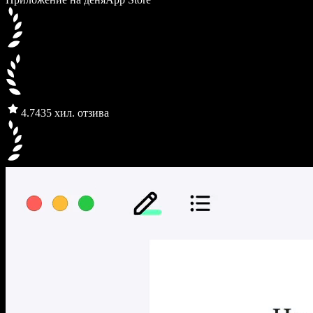
4.7
435 хил. отзива