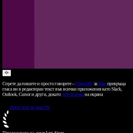
Спрете да пишете и просто говорете –
Speechify
за
Mac
превръща
гласа ви в редактиран текст във всички приложения като Slack,
Outlook, Cursor и други, докато
чете всичко
на екрана
Изтеглете за macOS
Приложение на деня
App Store