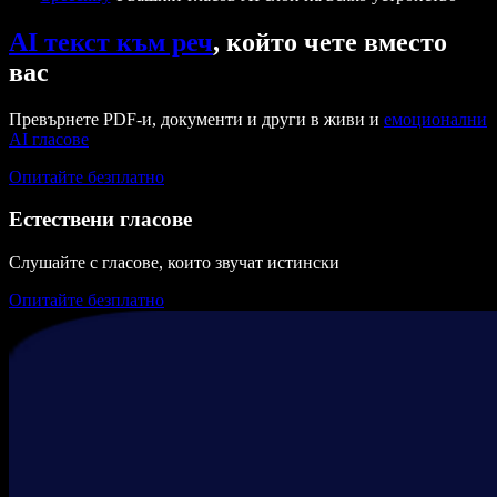
AI текст към реч
, който чете вместо
вас
Превърнете PDF-и, документи и други в живи и
емоционални
AI гласове
Опитайте безплатно
Естествени гласове
Слушайте с гласове, които звучат истински
Опитайте безплатно