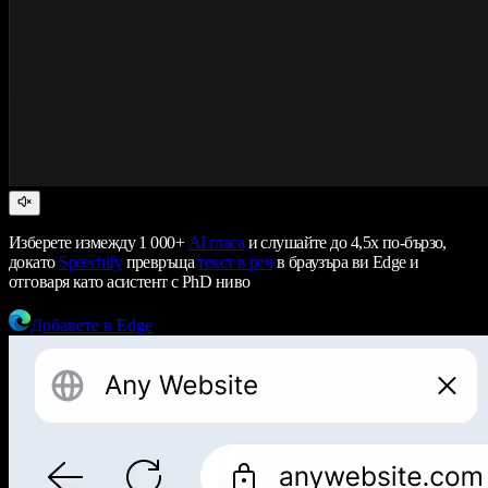
Изберете измежду 1 000+
AI гласа
и слушайте до 4,5x по-бързо,
докато
Speechify
превръща
текст в реч
в браузъра ви Edge и
отговаря като асистент с PhD ниво
Добавете в Edge