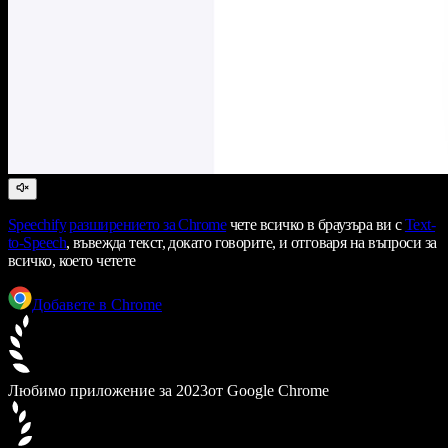
Speechify
разширението за Chrome
чете всичко в браузъра ви с
Text-
to-Speech
, въвежда текст, докато говорите, и отговаря на въпроси за
всичко, което четете
Добавете в Chrome
Любимо приложение за 2023
от Google Chrome