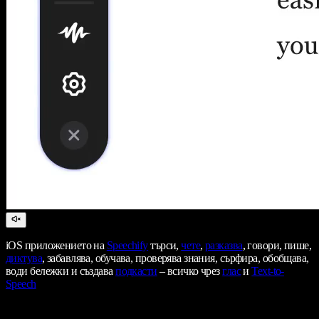
iOS приложението на
Speechify
търси,
чете
,
разказва
, говори, пише,
диктува
, забавлява, обучава, проверява знания, сърфира, обобщава,
води бележки и създава
подкасти
– всичко чрез
глас
и
Text-to-
Speech