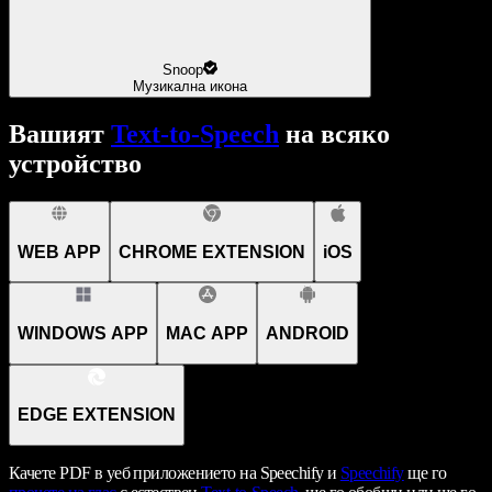
Snoop
Музикална икона
Вашият
Text-to-Speech
на всяко
устройство
WEB APP
CHROME EXTENSION
iOS
WINDOWS APP
MAC APP
ANDROID
EDGE EXTENSION
Качете PDF в уеб приложението на Speechify и
Speechify
ще го