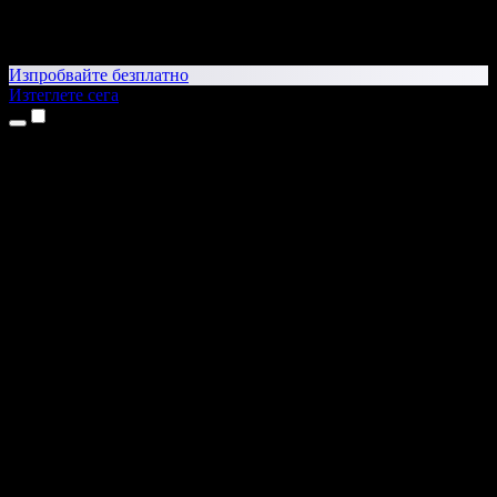
Изпробвайте безплатно
Изтеглете сега
Продукти
Текст в реч
Приложения за iPhone и iPad
Приложение за Android
Разширение за Chrome
Разширение за Edge
Уеб приложение
Приложение за Mac
Приложение за Windows