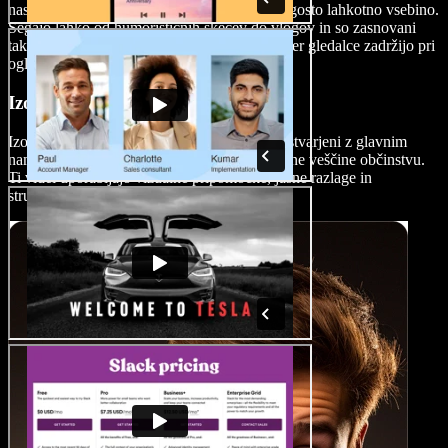
nasmejijo občinstvo ter ponudijo prijetno, pogosto lahkotno vsebino.
Segajo lahko od humorističnih skečev do vlogov in so zasnovani
tako, da izzovejo čustvene odzive, zabavajo ter gledalce zadržijo pri
ogledu.
Izobraževalni videoposnetki
Izobraževalni ali vadbeni videoposnetki so ustvarjeni z glavnim
namenom podajanja znanja ali učenja določene veščine občinstvu.
Ti videi uporabljajo vizualne pripomočke, jasne razlage in
strukturiran format za lažje učenje.