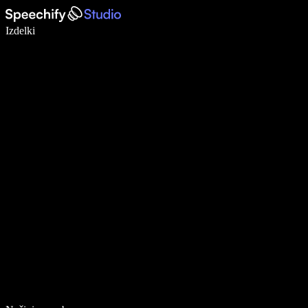
Pišite 5× hitreje z narekovanjem
Izdelki
Več o tem