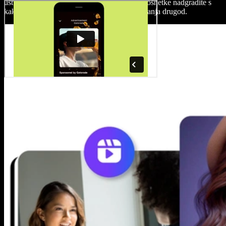
ustvarijo pravi ambient vašega videa. Videoposnetke nadgradite s
kakovostnimi medijskimi datotekami brez iskanja drugod.