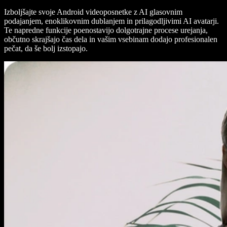
Izboljšajte svoje Android videoposnetke z AI glasovnim
podajanjem, enoklikovnim dublanjem in prilagodljivimi AI avatarji.
Te napredne funkcije poenostavijo dolgotrajne procese urejanja,
občutno skrajšajo čas dela in vašim vsebinam dodajo profesionalen
pečat, da še bolj izstopajo.