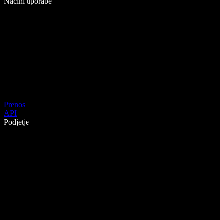
Načini uporabe
Prenos
API
Podjetje