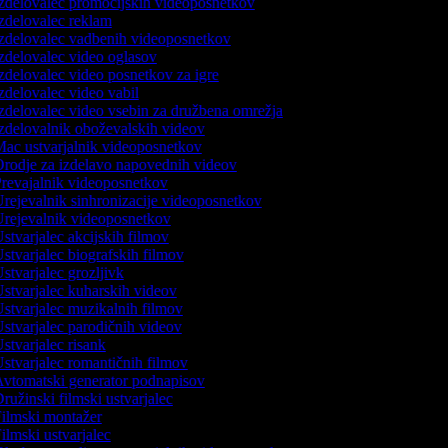
zdelovalec promocijskih videoposnetkov
zdelovalec reklam
zdelovalec vadbenih videoposnetkov
zdelovalec video oglasov
zdelovalec video posnetkov za igre
zdelovalec video vabil
zdelovalec video vsebin za družbena omrežja
zdelovalnik oboževalskih videov
ac ustvarjalnik videoposnetkov
rodje za izdelavo napovednih videov
revajalnik videoposnetkov
rejevalnik sinhronizacije videoposnetkov
rejevalnik videoposnetkov
stvarjalec akcijskih filmov
stvarjalec biografskih filmov
stvarjalec grozljivk
stvarjalec kuharskih videov
stvarjalec muzikalnih filmov
stvarjalec parodičnih videov
stvarjalec risank
stvarjalec romantičnih filmov
vtomatski generator podnapisov
ružinski filmski ustvarjalec
ilmski montažer
ilmski ustvarjalec