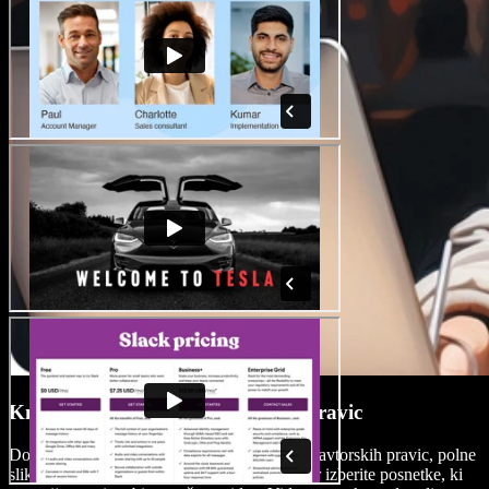
Knjižnica vsebine brez avtorskih pravic
Dostopajte do obsežne knjižnice vsebin brez avtorskih pravic, polne
slik, videoposnetkov in brezplačne glasbe, ter izberite posnetke, ki