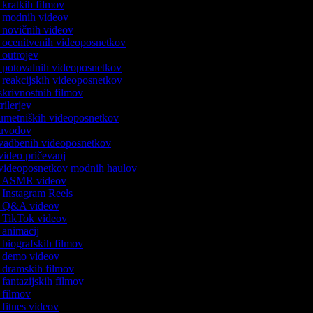
k kratkih filmov
ik modnih videov
k novičnih videov
ik ocenitvenih videoposnetkov
k outrojev
ik potovalnih videoposnetkov
k reakcijskih videoposnetkov
 skrivnostnih filmov
trilerjev
c umetniških videoposnetkov
c uvodov
c vadbenih videoposnetkov
 video pričevanj
c videoposnetkov modnih haulov
ik ASMR videov
k Instagram Reels
ik Q&A videov
ik TikTok videov
k animacij
k biografskih filmov
ik demo videov
k dramskih filmov
k fantazijskih filmov
k filmov
k fitnes videov