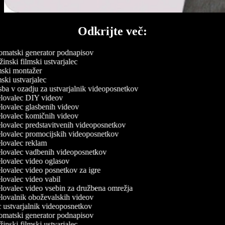
Odkrijte več:
matski generator podnapisov
inski filmski ustvarjalec
ski montažer
ski ustvarjalec
ba v ozadju za ustvarjalnik videoposnetkov
lovalec DIY videov
lovalec glasbenih videov
lovalec komičnih videov
lovalec predstavitvenih videoposnetkov
lovalec promocijskih videoposnetkov
lovalec reklam
lovalec vadbenih videoposnetkov
lovalec video oglasov
lovalec video posnetkov za igre
lovalec video vabil
lovalec video vsebin za družbena omrežja
lovalnik oboževalskih videov
ustvarjalnik videoposnetkov
matski generator podnapisov
inski filmski ustvarjalec