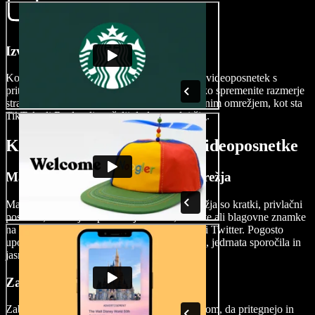
Izvozite svoj video
Ko zaključite z urejanjem, preprosto izvozite videoposnetek s
pritiskom na gumb Izvozi. Pred izvozom lahko spremenite razmerje
stranic videa, da bo ustrezal različnim družbenim omrežjem, kot sta
TikTok ali Reels, ali po želji dodate vodni žig.
Kdaj uporabljati Android videoposnetke
Marketinški videi za družbena omrežja
Marketinški videoposnetki za družbena omrežja so kratki, privlačni
posnetki, namenjeni promociji izdelka, storitve ali blagovne znamke
na platformah, kot so Facebook, Instagram ali Twitter. Pogosto
uporabljajo vizualno privlačno vsebino, jasna, jedrnata sporočila in
jasne pozive k dejanju.
Zabavni videoposnetki
Zabavni videoposnetki so ustvarjeni z namenom, da pritegnejo in