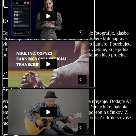
Uvozite svoj video
Tapnite Slike/Videi, da odprete in uvozite svoje fotografije, glasbo
ali videoposnetke. Naložite lahko posnetke iz katere koli naprave,
vključno z vašim telefonom Android ali GoPro kamero. Potrebujete
arhivske posnetke? Prebrskajte našo knjižnico vsebine, ki je polna
pripravljenih posnetkov za osebne ali komercialne video projekte.
Sestavite svoj video
Prilagodite svoj video s široko paleto orodij za urejanje. Dodajte AI
video učinke, prelive, pisave, prekrivanja, zvočne učinke, nalepke,
emojije, podnapise, govor v ozadju in še več posebnih učinkov. Z
izdelovalcem videoposnetkov Speechify Studio za Android so vaše
možnosti urejanja praktično neomejene.