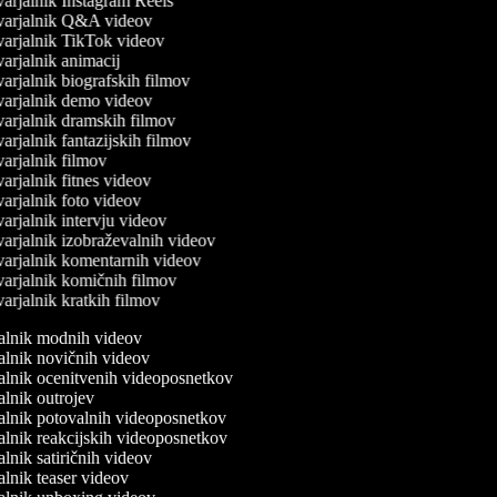
arjalnik Instagram Reels
arjalnik Q&A videov
arjalnik TikTok videov
arjalnik animacij
arjalnik biografskih filmov
arjalnik demo videov
arjalnik dramskih filmov
arjalnik fantazijskih filmov
arjalnik filmov
arjalnik fitnes videov
arjalnik foto videov
arjalnik intervju videov
arjalnik izobraževalnih videov
arjalnik komentarnih videov
arjalnik komičnih filmov
arjalnik kratkih filmov
jalnik modnih videov
jalnik novičnih videov
jalnik ocenitvenih videoposnetkov
jalnik outrojev
jalnik potovalnih videoposnetkov
jalnik reakcijskih videoposnetkov
jalnik satiričnih videov
jalnik teaser videov