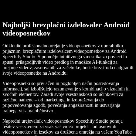
Najboljši brezplačni izdelovalec Android
videoposnetkov
Odklenite profesionalno urejanje videoposnetkov z uporabniku
prijaznim, brezplačnim izdelovalcem videoposnetkov za Android
Speechify Studio. S pomočjo intuitivnega vmesnika za povleci in
spusti, prilagodljivih video predlog in množice AI-funkcij za
urejanje videov, zasnovanih za začetnike, boste brez truda nadgradili
svoje videoposnetke na Androidu.
Videoposnetki so privlačen in poglobljen način posredovanja
informacij, saj izboljšujejo razumevanje s kombinacijo vizualnih in
zvočnih elementov. Zaradi svoje vsestranskosti so učinkoviti za
različne namene – od marketinga in izobraževanja do
pripovedovanja zgodb, povečanja angažiranosti in ustvarjanja
trajnega vtisa na občinstvo.
Napredni urejevalnik videoposnetkov Speechify Studio ponuja
rešitev vse-v-enem za vsak vaš video projekt – od osnovnih
videoposnetkov in izsekov za družbena omrežja na vašem YouTube