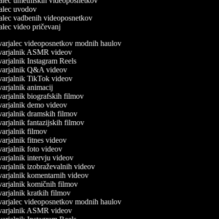
jalec umetniških videoposnetkov
rjalec uvodov
jalec vadbenih videoposnetkov
jalec video pričevanj
arjalec videoposnetkov modnih haulov
arjalnik ASMR videov
arjalnik Instagram Reels
arjalnik Q&A videov
arjalnik TikTok videov
arjalnik animacij
arjalnik biografskih filmov
arjalnik demo videov
arjalnik dramskih filmov
arjalnik fantazijskih filmov
arjalnik filmov
arjalnik fitnes videov
arjalnik foto videov
arjalnik intervju videov
arjalnik izobraževalnih videov
arjalnik komentarnih videov
arjalnik komičnih filmov
arjalnik kratkih filmov
arjalec videoposnetkov modnih haulov
arjalnik ASMR videov