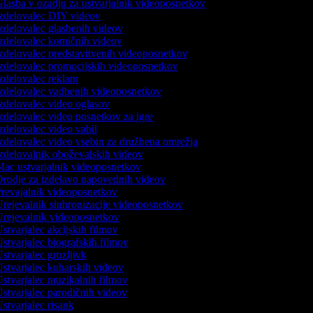
lasba v ozadju za ustvarjalnik videoposnetkov
zdelovalec DIY videov
zdelovalec glasbenih videov
zdelovalec komičnih videov
zdelovalec predstavitvenih videoposnetkov
zdelovalec promocijskih videoposnetkov
zdelovalec reklam
zdelovalec vadbenih videoposnetkov
zdelovalec video oglasov
zdelovalec video posnetkov za igre
zdelovalec video vabil
zdelovalec video vsebin za družbena omrežja
zdelovalnik oboževalskih videov
ac ustvarjalnik videoposnetkov
rodje za izdelavo napovednih videov
revajalnik videoposnetkov
rejevalnik sinhronizacije videoposnetkov
rejevalnik videoposnetkov
stvarjalec akcijskih filmov
stvarjalec biografskih filmov
stvarjalec grozljivk
stvarjalec kuharskih videov
stvarjalec muzikalnih filmov
stvarjalec parodičnih videov
stvarjalec risank