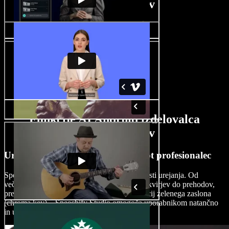
videoposnetkov
Funkcije AI Android izdelovalca
videoposnetkov
Urejajte Android videoposnetke kot profesionalec
Speechify Studio ponuja napredne zmogljivosti urejanja. Od
večtirnega urejanja, slike v sliki in ključnih okvirjev do prehodov,
prekrivanj, nalepk, zvočnih učinkov ter funkcij zelenega zaslona
(chroma key) – Speechify Studio omogoča uporabnikom natančno
in ustvarjalno urejanje videoposnetkov.