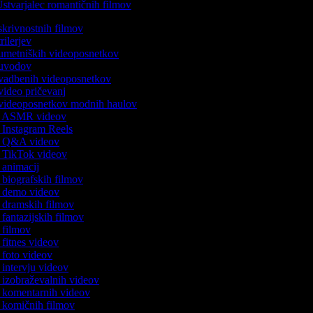
stvarjalec romantičnih filmov
 skrivnostnih filmov
trilerjev
c umetniških videoposnetkov
c uvodov
c vadbenih videoposnetkov
 video pričevanj
c videoposnetkov modnih haulov
ik ASMR videov
k Instagram Reels
ik Q&A videov
ik TikTok videov
k animacij
k biografskih filmov
ik demo videov
k dramskih filmov
k fantazijskih filmov
k filmov
k fitnes videov
k foto videov
k intervju videov
k izobraževalnih videov
ik komentarnih videov
ik komičnih filmov