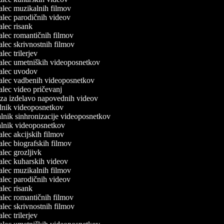
jalec muzikalnih filmov
jalec parodičnih videov
jalec risank
jalec romantičnih filmov
jalec skrivnostnih filmov
jalec trilerjev
jalec umetniških videoposnetkov
rjalec uvodov
jalec vadbenih videoposnetkov
jalec video pričevanj
 za izdelavo napovednih videov
alnik videoposnetkov
alnik sinhronizacije videoposnetkov
valnik videoposnetkov
jalec akcijskih filmov
jalec biografskih filmov
jalec grozljivk
jalec kuharskih videov
jalec muzikalnih filmov
jalec parodičnih videov
jalec risank
jalec romantičnih filmov
jalec skrivnostnih filmov
jalec trilerjev