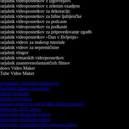
arjalnik videoposnetkov z izgovorjavo
arjalnik videoposnetkov z zelenim ozadjem
arjalnik videoposnetkov za dekoracijo
arjalnik videoposnetkov za hišne ljubljenčke
arjalnik videoposnetkov za podcaste
arjalnik videoposnetkov za podkaste
arjalnik videoposnetkov za pripovedovanje zgodb
arjalnik videoposnetkov »Dan v življenju«
arjalnik videov za makeup tutoriale
arjalnik videov za nepremičnine
arjalnik vlogov
arjalnik vrtnarskih videoposnetkov
arjalnik znanstvenofantastičnih filmov
dows Video Maker
Tube Video Maker
vtomatski generator podnapisov
ružinski filmski ustvarjalec
ilmski montažer
ilmski ustvarjalec
lasba v ozadju za ustvarjalnik videoposnetkov
zdelovalec DIY videov
zdelovalec glasbenih videov
zdelovalec komičnih videov
zdelovalec predstavitvenih videoposnetkov