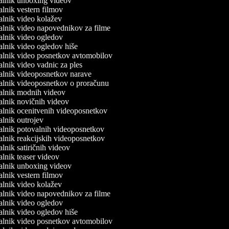
jalnik unboxing videov
jalnik vestern filmov
jalnik video kolažev
jalnik video napovednikov za filme
jalnik video ogledov
jalnik video ogledov hiše
jalnik video posnetkov avtomobilov
jalnik video vadnic za ples
jalnik videoposnetkov narave
jalnik videoposnetkov o proračunu
jalnik modnih videov
jalnik novičnih videov
jalnik ocenitvenih videoposnetkov
jalnik outrojev
jalnik potovalnih videoposnetkov
jalnik reakcijskih videoposnetkov
jalnik satiričnih videov
jalnik teaser videov
jalnik unboxing videov
jalnik vestern filmov
jalnik video kolažev
jalnik video napovednikov za filme
jalnik video ogledov
jalnik video ogledov hiše
jalnik video posnetkov avtomobilov