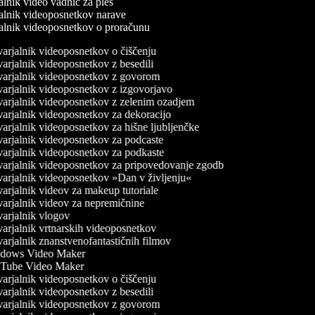
jalnik video vadnic za ples
jalnik videoposnetkov narave
jalnik videoposnetkov o proračunu
arjalnik videoposnetkov o čiščenju
arjalnik videoposnetkov z besedili
arjalnik videoposnetkov z govorom
arjalnik videoposnetkov z izgovorjavo
arjalnik videoposnetkov z zelenim ozadjem
arjalnik videoposnetkov za dekoracijo
arjalnik videoposnetkov za hišne ljubljenčke
arjalnik videoposnetkov za podcaste
arjalnik videoposnetkov za podkaste
arjalnik videoposnetkov za pripovedovanje zgodb
arjalnik videoposnetkov »Dan v življenju«
arjalnik videov za makeup tutoriale
arjalnik videov za nepremičnine
arjalnik vlogov
arjalnik vrtnarskih videoposnetkov
arjalnik znanstvenofantastičnih filmov
dows Video Maker
Tube Video Maker
arjalnik videoposnetkov o čiščenju
arjalnik videoposnetkov z besedili
arjalnik videoposnetkov z govorom