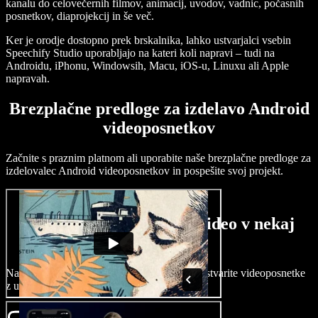
kanalu do celovečernih filmov, animacij, uvodov, vadnic, počasnih
posnetkov, diaprojekcij in še več.
Ker je orodje dostopno prek brskalnika, lahko ustvarjalci vsebin
Speechify Studio uporabljajo na kateri koli napravi – tudi na
Androidu, iPhonu, Windowsih, Macu, iOS-u, Linuxu ali Apple
napravah.
Brezplačne predloge za izdelavo Android
videoposnetkov
Začnite s praznim platnom ali uporabite naše brezplačne predloge za
izdelovalec Android videoposnetkov in pospešite svoj projekt.
Kako ustvariti Android video v nekaj
minutah
Na svoji Android napravi v nekaj trenutkih ustvarite videoposnetke
z uporabo Speechify Studio.