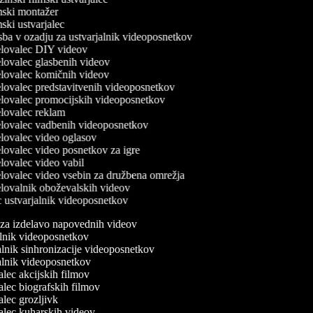
ski montažer
ski ustvarjalec
ba v ozadju za ustvarjalnik videoposnetkov
lovalec DIY videov
lovalec glasbenih videov
lovalec komičnih videov
lovalec predstavitvenih videoposnetkov
lovalec promocijskih videoposnetkov
lovalec reklam
lovalec vadbenih videoposnetkov
lovalec video oglasov
lovalec video posnetkov za igre
lovalec video vabil
lovalec video vsebin za družbena omrežja
lovalnik oboževalskih videov
ustvarjalnik videoposnetkov
 za izdelavo napovednih videov
alnik videoposnetkov
alnik sinhronizacije videoposnetkov
valnik videoposnetkov
jalec akcijskih filmov
jalec biografskih filmov
jalec grozljivk
jalec kuharskih videov