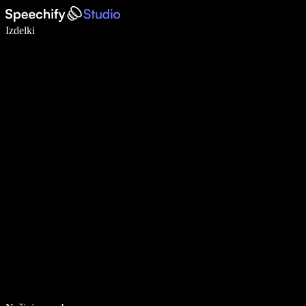
Pišite 5× hitreje z narekovanjem
Izdelki
Več o tem