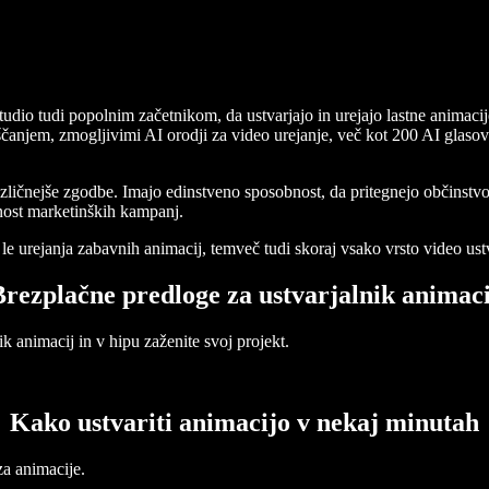
 tudi popolnim začetnikom, da ustvarjajo in urejajo lastne animacije k
ščanjem, zmogljivimi AI orodji za video urejanje, več kot 200 AI glasov
ličnejše zgodbe. Imajo edinstveno sposobnost, da pritegnejo občinstvo vs
nost marketinških kampanj.
 urejanja zabavnih animacij, temveč tudi skoraj vsako vrsto video ustv
Brezplačne predloge za ustvarjalnik animaci
ik animacij in v hipu zaženite svoj projekt.
Kako ustvariti animacijo v nekaj minutah
za animacije.