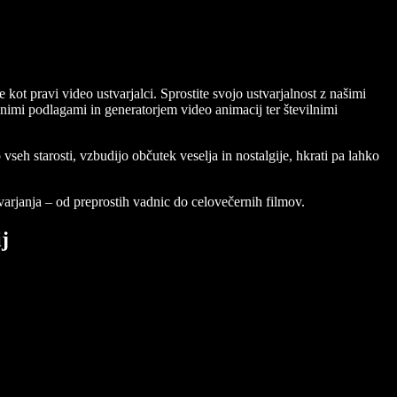
ot pravi video ustvarjalci. Sprostite svojo ustvarjalnost z našimi
nimi podlagami in generatorjem video animacij ter številnimi
eh starosti, vzbudijo občutek veselja in nostalgije, hkrati pa lahko
arjanja – od preprostih vadnic do celovečernih filmov.
j