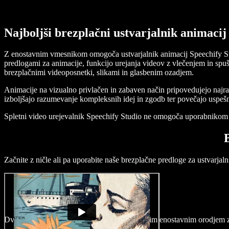
Najboljši brezplačni ustvarjalnik animacij
Z enostavnim vmesnikom omogoča ustvarjalnik animacij Speechify Studio
predlogami za animacije, funkcijo urejanja videov z vlečenjem in spu
brezplačnimi videoposnetki, slikami in glasbenim ozadjem.
Animacije na vizualno privlačen in zabaven način pripovedujejo najraz
izboljšajo razumevanje kompleksnih idej in zgodb ter povečajo uspeš
Spletni video urejevalnik Speechify Studio ne omogoča uporabnikom le
Začnite z ničle ali pa uporabite naše brezplačne predloge za ustvarjaln
Dvignite svoje animacije na višjo raven z našim enostavnim orodjem 