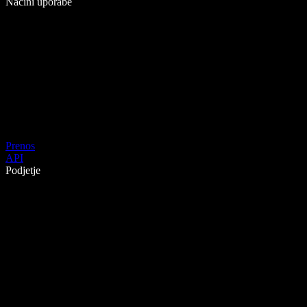
Načini uporabe
Prenos
API
Podjetje