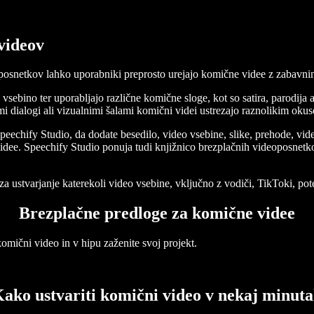
 videov
posnetkov lahko uporabniki preprosto urejajo komične videe z zabavni
sebino ter uporabljajo različne komične sloge, kot so satira, parodija 
 dialogi ali vizualnimi šalami komični videi ustrezajo raznolikim oku
peechify Studio, da dodate besedilo, video vsebine, slike, prehode, vid
idee. Speechify Studio ponuja tudi knjižnico brezplačnih videoposnetkov,
za ustvarjanje katerekoli video vsebine, vključno z vodiči, TikToki, p
Brezplačne predloge za komične videe
omični video in v hipu zaženite svoj projekt.
ako ustvariti komični video v nekaj minut