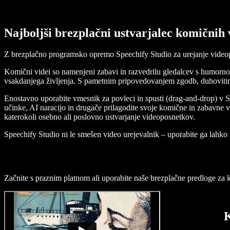
Najboljši brezplačni ustvarjalec komičnih
Z brezplačno programsko opremo Speechify Studio za urejanje video
Komični videi so namenjeni zabavi in razvedrilu gledalcev s humorno v
vsakdanjega življenja. S pametnim pripovedovanjem zgodb, duhovitimi
Enostavno uporabite vmesnik za povleci in spusti (drag-and-drop) v S
učinke, AI naracijo in drugače prilagodite svoje komične in zabavne v
katerokoli osebno ali poslovno ustvarjanje videoposnetkov.
Speechify Studio ni le smešen video urejevalnik – uporabite ga lahko 
Začnite s praznim platnom ali uporabite naše brezplačne predloge za k
K