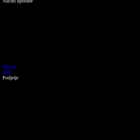
Načini uporabe
Prenos
API
Podjetje