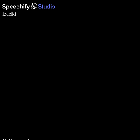
Pišite 5× hitreje z narekovanjem
Izdelki
Več o tem