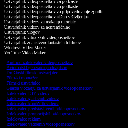
Ustvarjalnik videoposnetkov za podcaste
Ustvarjalnik videoposnetkov za podkaste
Ustvarjalnik videoposnetkov za pripovedovanje zgodb
Ustvarjalnik videoposnetkov »Dan v življenju«
Ustvarjalnik videov za makeup tutoriale
Ustvarjalnik videov za nepremičnine
Ustvarjalnik vlogov
Ustvarjalnik vrtnarskih videoposnetkov
Ustvarjalnik znanstvenofantastičnih filmov
Windows Video Maker
YouTube Video Maker
Android izdelovalec videoposnetkov
Avtomatski generator podnapisov
Družinski filmski ustvarjalec
Filmski montažer
Filmski ustvarjalec
Glasba v ozadju za ustvarjalnik videoposnetkov
Izdelovalec DIY videov
Izdelovalec glasbenih videov
Izdelovalec komičnih videov
Izdelovalec predstavitvenih videoposnetkov
Izdelovalec promocijskih videoposnetkov
Izdelovalec reklam
Izdelovalec vadbenih videoposnetkov