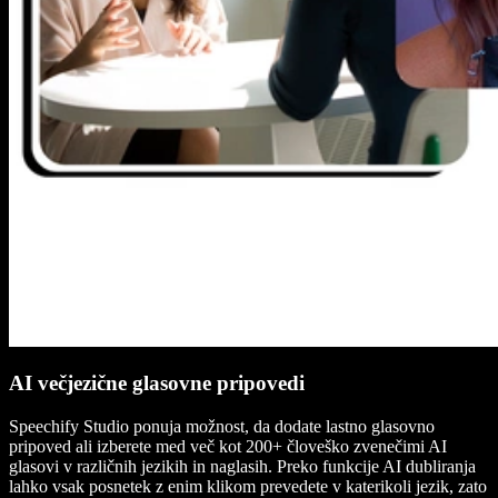
AI večjezične glasovne pripovedi
Speechify Studio ponuja možnost, da dodate lastno glasovno
pripoved ali izberete med več kot 200+ človeško zvenečimi AI
glasovi v različnih jezikih in naglasih. Preko funkcije AI dubliranja
lahko vsak posnetek z enim klikom prevedete v katerikoli jezik, zato