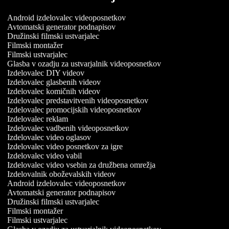
Android izdelovalec videoposnetkov
Avtomatski generator podnapisov
Družinski filmski ustvarjalec
Filmski montažer
Filmski ustvarjalec
Glasba v ozadju za ustvarjalnik videoposnetkov
Izdelovalec DIY videov
Izdelovalec glasbenih videov
Izdelovalec komičnih videov
Izdelovalec predstavitvenih videoposnetkov
Izdelovalec promocijskih videoposnetkov
Izdelovalec reklam
Izdelovalec vadbenih videoposnetkov
Izdelovalec video oglasov
Izdelovalec video posnetkov za igre
Izdelovalec video vabil
Izdelovalec video vsebin za družbena omrežja
Izdelovalnik oboževalskih videov
Android izdelovalec videoposnetkov
Avtomatski generator podnapisov
Družinski filmski ustvarjalec
Filmski montažer
Filmski ustvarjalec