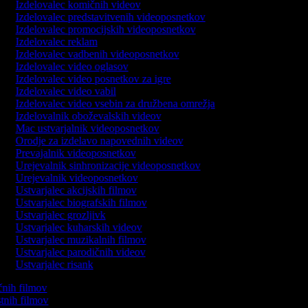
Izdelovalec komičnih videov
Izdelovalec predstavitvenih videoposnetkov
Izdelovalec promocijskih videoposnetkov
Izdelovalec reklam
Izdelovalec vadbenih videoposnetkov
Izdelovalec video oglasov
Izdelovalec video posnetkov za igre
Izdelovalec video vabil
Izdelovalec video vsebin za družbena omrežja
Izdelovalnik oboževalskih videov
Mac ustvarjalnik videoposnetkov
Orodje za izdelavo napovednih videov
Prevajalnik videoposnetkov
Urejevalnik sinhronizacije videoposnetkov
Urejevalnik videoposnetkov
Ustvarjalec akcijskih filmov
Ustvarjalec biografskih filmov
Ustvarjalec grozljivk
Ustvarjalec kuharskih videov
Ustvarjalec muzikalnih filmov
Ustvarjalec parodičnih videov
Ustvarjalec risank
ičnih filmov
stnih filmov