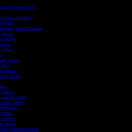
v
ških videoposnetkov
v
nih videoposnetkov
pričevanj
posnetkov modnih haulov
R videov
gram Reels
videov
k videov
cij
fskih filmov
 videov
kih filmov
ijskih filmov
v
videov
ju videov
aževalnih videov
tarnih videov
nih filmov
h filmov
ih videov
nih videov
tvenih videoposnetkov