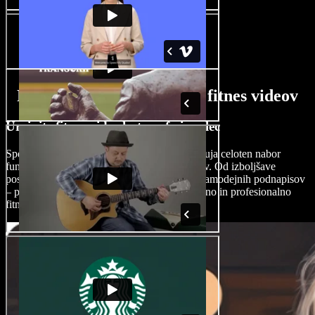
Funkcije AI ustvarjalnika fitnes videov
Urejajte fitnes videe kot profesionalec
Speechify Studio z naprednimi AI orodji ponuja celoten nabor
funkcij za profesionalno urejanje fitnes videev. Od izboljšave
posnetkov vadbe do dovršenih prehodov in samodejnih podnapisov
– platforma nudi vse, kar potrebujete za odlično in profesionalno
fitnes vsebino.