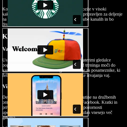
Ko je vaša fitnes mojstrovina končana, jo izvozite v visoki
kakovosti, brez vodnega žiga – tako je video pripravljen za deljenje
na družbenih omrežjih, fitnes blogih ali YouTube kanalih in bo
druge navdihnil za bolj zdrav življenjski slog.
Kdaj uporabiti fitnes videe
Vadbene video vsebine
Ustvarite celovite vadbene video vsebine, s katerimi gledalce
popeljete skozi učinkovite vadbene rutine. Od treninga moči do
kardio vadb – fitnes videi so dragoceno orodje za posameznike, ki
želijo ostati fit doma ali pa iščejo prave tehnike izvajanja vaj.
Videi za družbena omrežja
Delite kratke fitnes nasvete in hitre vadbene rutine na družbenih
omrežjih, kot so Instagram Reels, TikTok in Facebook. Kratki in
privlačni fitnes videi so odlični za pritegnitev pozornosti
uporabnikov in jih spodbujajo, da v svoj vsakdan vnesejo več
gibanja.