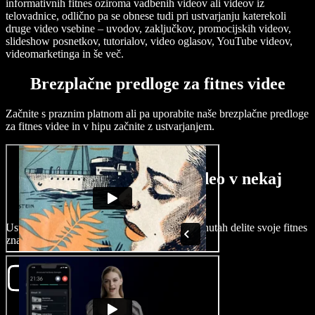
informativnih fitnes oziroma vadbenih videov ali videov iz
telovadnice, odlično pa se obnese tudi pri ustvarjanju katerekoli
druge video vsebine – uvodov, zaključkov, promocijskih videov,
slideshow posnetkov, tutorialov, video oglasov, YouTube videov,
videomarketinga in še več.
Brezplačne predloge za fitnes videe
Začnite s praznim platnom ali pa uporabite naše brezplačne predloge
za fitnes videe in v hipu začnite z ustvarjanjem.
Kako ustvariti fitnes video v nekaj
minutah
Ustvarite privlačne fitnes videe in v nekaj minutah delite svoje fitnes
znanje s pomočjo Speechify Studio.