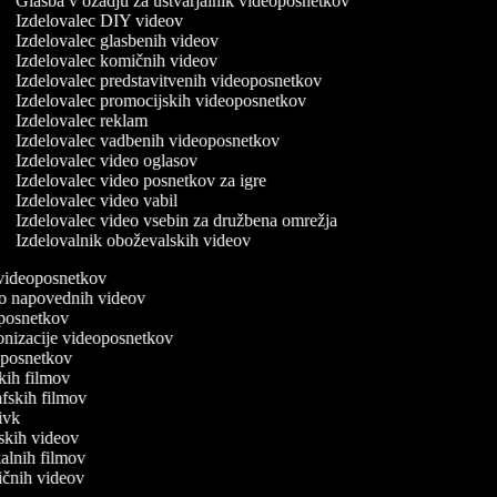
Glasba v ozadju za ustvarjalnik videoposnetkov
Izdelovalec DIY videov
Izdelovalec glasbenih videov
Izdelovalec komičnih videov
Izdelovalec predstavitvenih videoposnetkov
Izdelovalec promocijskih videoposnetkov
Izdelovalec reklam
Izdelovalec vadbenih videoposnetkov
Izdelovalec video oglasov
Izdelovalec video posnetkov za igre
Izdelovalec video vabil
Izdelovalec video vsebin za družbena omrežja
Izdelovalnik oboževalskih videov
k videoposnetkov
avo napovednih videov
eoposnetkov
ronizacije videoposnetkov
eoposnetkov
jskih filmov
rafskih filmov
ljivk
arskih videov
kalnih filmov
dičnih videov