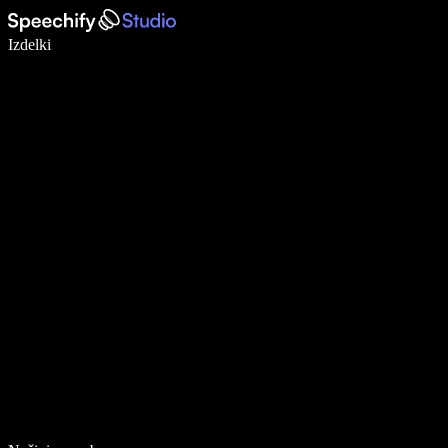
Pišite 5× hitreje z narekovanjem
Izdelki
Več o tem