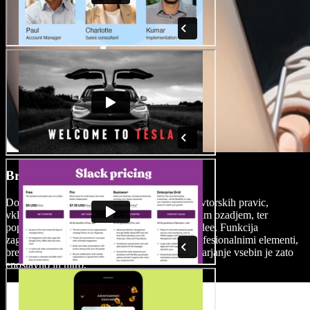
Brezplačna medijska knjižnica
Dostopajte do obsežne zbirke medijev brez avtorskih pravic,
vključno s slikami, video posnetki in glasbenim ozadjem, ter
popestrite svoje osebne ali poslovne fitnes videe. Funkcija
zagotavlja, da so vaši fitnes videi bogati s profesionalnimi elementi,
brez potrebe po iskanju zunanjih virov – ustvarjanje vsebin je zato
enostavno in hitro.