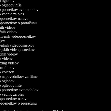
deo ogledov
eo ogledov hiše
deo posnetkov avtomobilov
eo vadnic za ples
deoposnetkov narave
deoposnetkov o proračunu
dnih videov
ičnih videov
enitvenih videoposnetkov
rojev
tovalnih videoposnetkov
kcijskih videoposnetkov
ričnih videov
ser videov
boxing videov
tern filmov
eo kolažev
deo napovednikov za filme
deo ogledov
eo ogledov hiše
deo posnetkov avtomobilov
eo vadnic za ples
deoposnetkov narave
deoposnetkov o proračunu