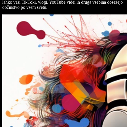
lahko vaši TikToki, vlogi, YouTube videi in druga vsebina dosežejo
občinstvo po vsem svetu.