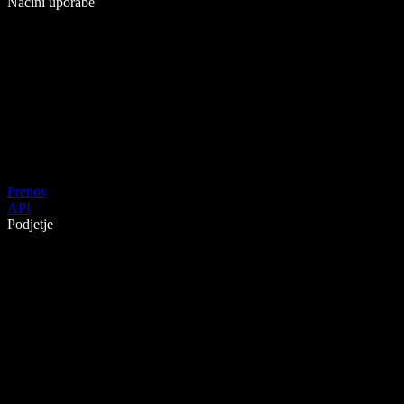
Načini uporabe
Prenos
API
Podjetje