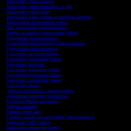
Izdelovalec video oglasov
Izdelovalec video posnetkov za igre
Izdelovalec video vabil
Izdelovalec video vsebin za družbena omrežja
Izdelovalnik oboževalskih videov
Mac ustvarjalnik videoposnetkov
Orodje za izdelavo napovednih videov
Prevajalnik videoposnetkov
Urejevalnik sinhronizacije videoposnetkov
Urejevalnik videoposnetkov
Ustvarjalec akcijskih filmov
Ustvarjalec biografskih filmov
Ustvarjalec grozljivk
Ustvarjalec kuharskih videov
Ustvarjalec muzikalnih filmov
Ustvarjalec parodičnih videov
Ustvarjalec risank
Android izdelovalec videoposnetkov
Avtomatski generator podnapisov
Družinski filmski ustvarjalec
Filmski montažer
Filmski ustvarjalec
Glasba v ozadju za ustvarjalnik videoposnetkov
Izdelovalec DIY videov
Izdelovalec glasbenih videov