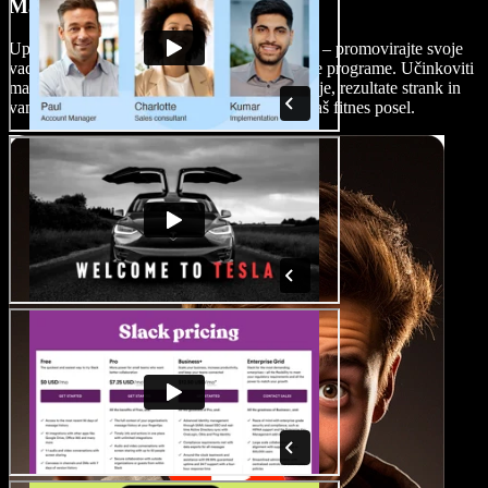
Marketinški videi
Uporabite fitnes videe v marketinške namene – promovirajte svoje
vadbene tečaje, osebno trenerstvo ali vadbene programe. Učinkoviti
marketinški videi lahko izpostavijo vaše znanje, rezultate strank in
vam pomagajo pridobiti nove naročnike za vaš fitnes posel.