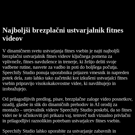
Najboljši brezplačni ustvarjalnik fitnes
videov
V dinamičnem svetu ustvarjanja fitnes vsebin je najti najboljši
brezplačni ustvarjalnik fitnes videov ključnega pomena za
vplivneže, fitnes navdušence in trenerje, ki želijo deliti svoje
vadbene rutine, nasvete za vadbo in poti do boljšega počutja.
Speechify Studio ponuja uporabniku prijazen vmesnik in napreden
potek dela, zato lahko tako začetniki kot izkušeni ustvarjalci fitnes
vsebin pripravijo visokokakovostne videe, ki navdihujejo in
izobražujejo.
Od prilagodljivih predlog, pisav, brezplačne zaloge video posnetkov,
ozadij, glasbe in slik do dinamičnih prehodov in AI orodij za
montažo – urejevalnik videov Speechify Studio poskrbi, da so fitnes
videi ne le učinkoviti pri prikazu vaj, temveč tudi vizualno privlačni
in prilagodljivi raznolikim potrebam ustvarjalcev fitnes vsebin.
Speechify Studio lahko uporabite za ustvarjanje zabavnih in