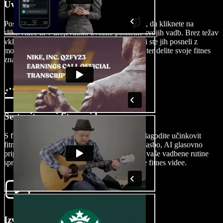
Uvozite svoj video
Postopek ustvarjanja fitnes videa začnite tako, da kliknete na
slike/videe in v urejevalnik uvozite posnetke svojih vadb. Brez težav
vključite svoje fitnes rutine, ne glede na to, ali ste jih posneli z
mobilno aplikacijo ali profesionalno opremo, ter delite svoje fitnes
znanje s celim svetom.
Sestavite svoj fitnes video
S funkcijo povleci in spusti (drag & drop) prilagodite učinkovit
fitnes video. Dodajte prehode, prekrivanja, glasbo, AI glasovno
pripoved, animirano besedilo in še več, da se vaše vadbene rutine
spremenijo v vizualno privlačne in učinkovite fitnes videe.
Izvozite svoj fitnes video