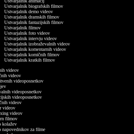
Ustvarjalnik animacij
Ustvarjalnik biografskih filmov
Ustvarjalnik demo videov
Ustvarjalnik dramskih filmov
Ustvarjalnik fantazijskih filmov
Ustvarjalnik filmov
Ustvarjalnik foto videov
Ustvarjalnik intervju videov
Ustvarjalnik izobraževalnih videov
Ustvarjalnik komentarnih videov
Ustvarjalnik komičnih filmov
Ustvarjalnik kratkih filmov
dnih videov
ičnih videov
enitvenih videoposnetkov
rojev
tovalnih videoposnetkov
kcijskih videoposnetkov
ričnih videov
ser videov
boxing videov
tern filmov
eo kolažev
deo napovednikov za filme