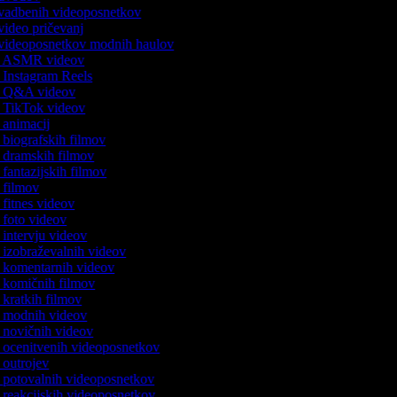
c vadbenih videoposnetkov
 video pričevanj
c videoposnetkov modnih haulov
ik ASMR videov
k Instagram Reels
ik Q&A videov
ik TikTok videov
k animacij
k biografskih filmov
ik dramskih filmov
k fantazijskih filmov
k filmov
k fitnes videov
k foto videov
k intervju videov
k izobraževalnih videov
ik komentarnih videov
ik komičnih filmov
k kratkih filmov
ik modnih videov
k novičnih videov
ik ocenitvenih videoposnetkov
k outrojev
ik potovalnih videoposnetkov
k reakcijskih videoposnetkov