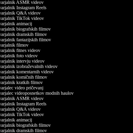
arjalnik ASMR videov
arjalnik Instagram Reels
arjalnik Q&A videov
arjalnik TikTok videov
arjalnik animacij
arjalnik biografskih filmov
arjalnik dramskih filmov
arjalnik fantazijskih filmov
arjalnik filmov
arjalnik fitnes videov
arjalnik foto videov
arjalnik intervju videov
arjalnik izobraževalnih videov
arjalnik komentarnih videov
arjalnik komičnih filmov
arjalnik kratkih filmov
arjalec video pričevanj
arjalec videoposnetkov modnih haulov
arjalnik ASMR videov
arjalnik Instagram Reels
arjalnik Q&A videov
arjalnik TikTok videov
arjalnik animacij
arjalnik biografskih filmov
arjalnik dramskih filmov