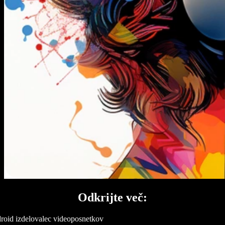
Odkrijte več:
oid izdelovalec videoposnetkov