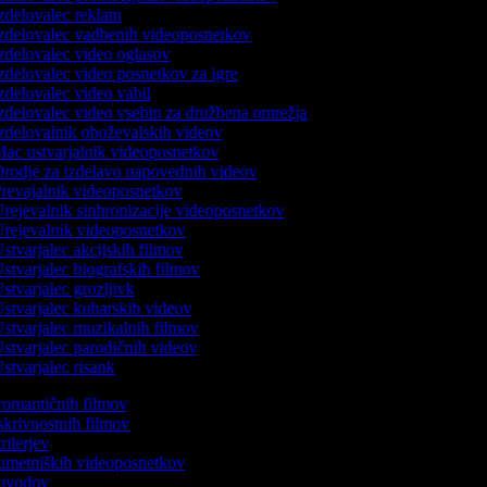
zdelovalec reklam
zdelovalec vadbenih videoposnetkov
zdelovalec video oglasov
zdelovalec video posnetkov za igre
zdelovalec video vabil
zdelovalec video vsebin za družbena omrežja
zdelovalnik oboževalskih videov
ac ustvarjalnik videoposnetkov
rodje za izdelavo napovednih videov
revajalnik videoposnetkov
rejevalnik sinhronizacije videoposnetkov
rejevalnik videoposnetkov
stvarjalec akcijskih filmov
stvarjalec biografskih filmov
stvarjalec grozljivk
stvarjalec kuharskih videov
stvarjalec muzikalnih filmov
stvarjalec parodičnih videov
stvarjalec risank
 romantičnih filmov
 skrivnostnih filmov
trilerjev
c umetniških videoposnetkov
c uvodov