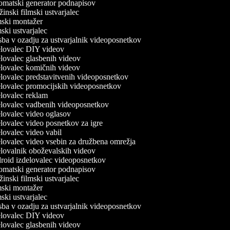
matski generator podnapisov
inski filmski ustvarjalec
ski montažer
ski ustvarjalec
ba v ozadju za ustvarjalnik videoposnetkov
lovalec DIY videov
lovalec glasbenih videov
lovalec komičnih videov
lovalec predstavitvenih videoposnetkov
lovalec promocijskih videoposnetkov
lovalec reklam
lovalec vadbenih videoposnetkov
lovalec video oglasov
lovalec video posnetkov za igre
lovalec video vabil
lovalec video vsebin za družbena omrežja
lovalnik oboževalskih videov
oid izdelovalec videoposnetkov
matski generator podnapisov
inski filmski ustvarjalec
ski montažer
ski ustvarjalec
ba v ozadju za ustvarjalnik videoposnetkov
lovalec DIY videov
lovalec glasbenih videov