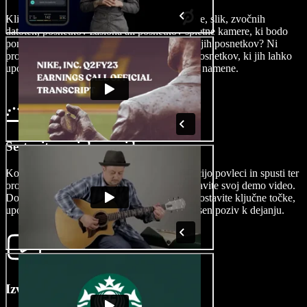
Kliknite na Slike/Videe za uvoz video vsebine, slik, zvočnih
datotek, posnetkov zaslona ali posnetkov spletne kamere, ki bodo
pomagali pri predstavitvi izdelka. Nimate svojih posnetkov? Ni
problema. Prebrskajte našo knjižnico video posnetkov, ki jih lahko
uporabite tako v osebne kot tudi komercialne namene.
Sestavite svoj demo video
Ko so vaši materiali uvoženi, uporabite funkcijo povleci in spusti ter
orodja za urejanje, da na kreativen način sestavite svoj demo video.
Dodajte prehode med funkcijami izdelka, izpostavite ključne točke,
uporabite opombe za pojasnila in vključite jasen poziv k dejanju.
Izvozite svoj demo video