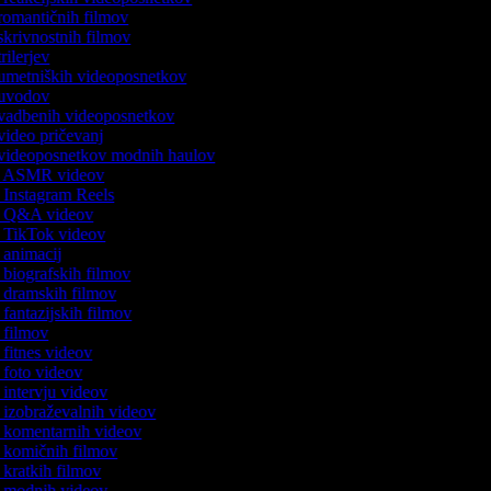
 romantičnih filmov
 skrivnostnih filmov
trilerjev
c umetniških videoposnetkov
c uvodov
c vadbenih videoposnetkov
 video pričevanj
c videoposnetkov modnih haulov
ik ASMR videov
k Instagram Reels
ik Q&A videov
ik TikTok videov
k animacij
k biografskih filmov
ik dramskih filmov
k fantazijskih filmov
k filmov
k fitnes videov
k foto videov
k intervju videov
k izobraževalnih videov
ik komentarnih videov
ik komičnih filmov
k kratkih filmov
ik modnih videov