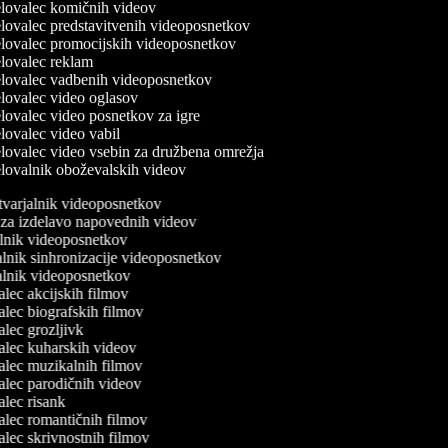
lovalec komičnih videov
lovalec predstavitvenih videoposnetkov
lovalec promocijskih videoposnetkov
lovalec reklam
lovalec vadbenih videoposnetkov
lovalec video oglasov
lovalec video posnetkov za igre
lovalec video vabil
lovalec video vsebin za družbena omrežja
lovalnik oboževalskih videov
stvarjalnik videoposnetkov
e za izdelavo napovednih videov
jalnik videoposnetkov
alnik sinhronizacije videoposnetkov
valnik videoposnetkov
jalec akcijskih filmov
jalec biografskih filmov
jalec grozljivk
jalec kuharskih videov
jalec muzikalnih filmov
jalec parodičnih videov
jalec risank
jalec romantičnih filmov
jalec skrivnostnih filmov