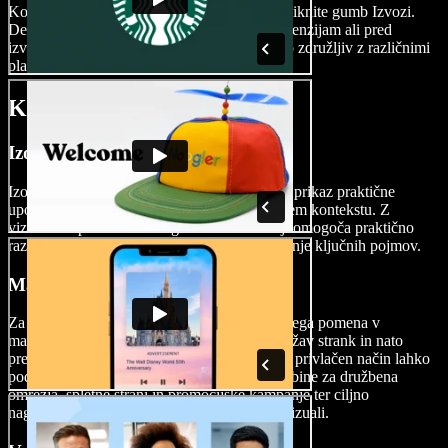
Ko je vaš video izpopolnjen in pripravljen, kliknite gumb Izvozi.
Demo video lahko enostavno prilagodite dimenzijam ali pred
izvozom izberete različne formate, tako da bo združljiv z različnimi
platformami.
Kdaj uporabiti demo video
Izobraževalni videi
Izobraževalni demo video služi kot orodje za prikaz praktične
uporabe konceptov ali veščin v izobraževalnem kontekstu. Z
vizualnimi prikazi in razlagalnimi komentarji omogoča praktično
razumevanje teme ter učencem olajša dojemanje ključnih pojmov.
Marketinški videi
Za podjetja so promocijski demo videi ključnega pomena v
marketinških strategijah. Z izpostavljanjem težav strank in nato
predstavitvijo funkcij ter prednosti izdelka na privlačen način lahko
podjetja ustvarijo učinkovite marketinške vsebine za družbena
omrežja, spletne strani in promocijske kampanje ter ciljno
nagovorijo potencialne kupce s privlačnimi vizuali.