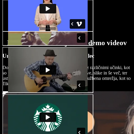
Funkcije AI ustvarjalnika demo videov
Urejajte demo videe kot profesionalec
Dodajte poseben pečat svojim demo videem z različnimi učinki, kot
so prehodi, ozadja, prekrivki, podnapisi, pisave, slike in še več, ter
ustvarite vizualno osupljive demo videe za družbena omrežja, kot so
TikTok, Instagram, YouTube in druga.