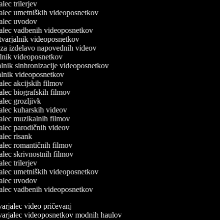
jalec trilerjev
jalec umetniških videoposnetkov
rjalec uvodov
rjalec vadbenih videoposnetkov
stvarjalnik videoposnetkov
e za izdelavo napovednih videov
jalnik videoposnetkov
alnik sinhronizacije videoposnetkov
valnik videoposnetkov
jalec akcijskih filmov
jalec biografskih filmov
jalec grozljivk
jalec kuharskih videov
jalec muzikalnih filmov
jalec parodičnih videov
jalec risank
jalec romantičnih filmov
jalec skrivnostnih filmov
jalec trilerjev
jalec umetniških videoposnetkov
rjalec uvodov
rjalec vadbenih videoposnetkov
arjalec video pričevanj
arjalec videoposnetkov modnih haulov