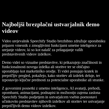
Najboljši brezplačni ustvarjalnik demo
videov
Video urejevalnik Speechify Studio brezhibno združuje uporabniku
prijazen vmesnik z zmogljivimi funkcijami umetne inteligence za
urejanje videov, ki so kot nalašč za prilagajanje vaših
predstavitvenih videov izdelkov.
Demo videi so vizualne predstavitve, ki prikazujejo značilnosti in
funkcionalnosti novega izdelka ali storitve ter se običajno
uporabljajo kot marketinško orodje. Ti videi ponujajo kratek in
prepričljiv pregled, pokažejo, kako storitev ali izdelek deluje, ter
izpostavijo ključne prednosti za potencialne uporabnike ali stranke.
Z govornimi posnetki z umetno inteligenco, AI avatarji, prehodi,
opombami, animacijami, podnapisi in možnostjo zajema zaslona
Speechify Studio podjetjem in ustvarjalcem vsebin poenostavi
učinkovito predstavitev njihovih izdelkov ali storitev ter ustvarjanje
prepričljivih demo videov izdelkov.