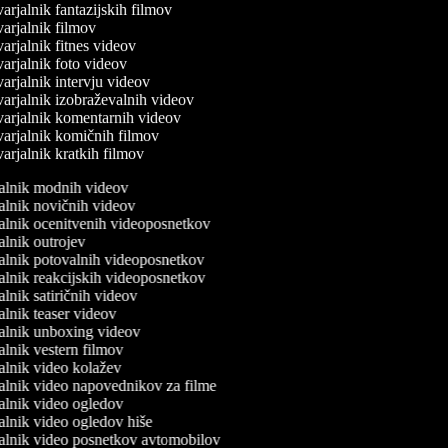
arjalnik fantazijskih filmov
arjalnik filmov
arjalnik fitnes videov
arjalnik foto videov
arjalnik intervju videov
arjalnik izobraževalnih videov
arjalnik komentarnih videov
arjalnik komičnih filmov
arjalnik kratkih filmov
rjalnik modnih videov
jalnik novičnih videov
jalnik ocenitvenih videoposnetkov
jalnik outrojev
jalnik potovalnih videoposnetkov
jalnik reakcijskih videoposnetkov
jalnik satiričnih videov
jalnik teaser videov
rjalnik unboxing videov
jalnik vestern filmov
jalnik video kolažev
jalnik video napovednikov za filme
jalnik video ogledov
jalnik video ogledov hiše
jalnik video posnetkov avtomobilov