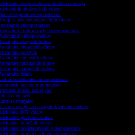
zdelovalec video vsebin za družbena omrežja
zdelovalnik oboževalskih videov
ac ustvarjalnik videoposnetkov
rodje za izdelavo napovednih videov
revajalnik videoposnetkov
rejevalnik sinhronizacije videoposnetkov
rejevalnik videoposnetkov
stvarjalec akcijskih filmov
stvarjalec biografskih filmov
stvarjalec grozljivk
stvarjalec kuharskih videov
stvarjalec muzikalnih filmov
stvarjalec parodičnih videov
stvarjalec risank
ndroid izdelovalec videoposnetkov
vtomatski generator podnapisov
ružinski filmski ustvarjalec
ilmski montažer
ilmski ustvarjalec
lasba v ozadju za ustvarjalnik videoposnetkov
zdelovalec DIY videov
zdelovalec glasbenih videov
zdelovalec komičnih videov
zdelovalec predstavitvenih videoposnetkov
zdelovalec promocijskih videoposnetkov