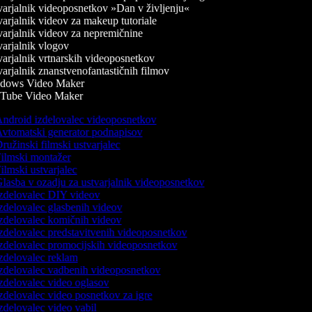
arjalnik videoposnetkov »Dan v življenju«
arjalnik videov za makeup tutoriale
arjalnik videov za nepremičnine
arjalnik vlogov
arjalnik vrtnarskih videoposnetkov
arjalnik znanstvenofantastičnih filmov
dows Video Maker
Tube Video Maker
ndroid izdelovalec videoposnetkov
vtomatski generator podnapisov
ružinski filmski ustvarjalec
ilmski montažer
ilmski ustvarjalec
lasba v ozadju za ustvarjalnik videoposnetkov
zdelovalec DIY videov
zdelovalec glasbenih videov
zdelovalec komičnih videov
zdelovalec predstavitvenih videoposnetkov
zdelovalec promocijskih videoposnetkov
zdelovalec reklam
zdelovalec vadbenih videoposnetkov
zdelovalec video oglasov
zdelovalec video posnetkov za igre
zdelovalec video vabil