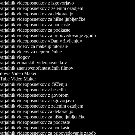
arjalnik videoposnetkov z izgovorjavo
arjalnik videoposnetkov z zelenim ozadjem
arjalnik videoposnetkov za dekoracijo
arjalnik videoposnetkov za hišne ljubljenčke
arjalnik videoposnetkov za podcaste
arjalnik videoposnetkov za podkaste
arjalnik videoposnetkov za pripovedovanje zgodb
arjalnik videoposnetkov »Dan v življenju«
arjalnik videov za makeup tutoriale
arjalnik videov za nepremičnine
arjalnik vlogov
arjalnik vrtnarskih videoposnetkov
arjalnik znanstvenofantastičnih filmov
dows Video Maker
Tube Video Maker
arjalnik videoposnetkov o čiščenju
arjalnik videoposnetkov z besedili
arjalnik videoposnetkov z govorom
arjalnik videoposnetkov z izgovorjavo
arjalnik videoposnetkov z zelenim ozadjem
arjalnik videoposnetkov za dekoracijo
arjalnik videoposnetkov za hišne ljubljenčke
arjalnik videoposnetkov za podcaste
arjalnik videoposnetkov za podkaste
arjalnik videoposnetkov za pripovedovanje zgodb