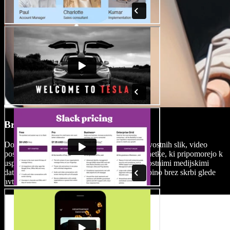
Brezplačna knjižnica medijev
Dostopajte do obsežne knjižnice visokokakovostnih slik, video
posnetkov in glasbe v ozadju ter izberite posnetke, ki pripomorejo k
uspešni predstavitvi vašega izdelka. S kakovostnimi medijskimi
datotekami lahko nadgradite svojo video vsebino brez skrbi glede
avtorskih pravic.