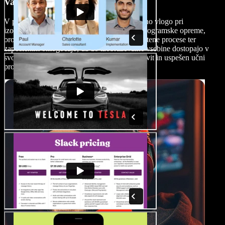
Vadbeni videi
V podjetju imajo razlagalni demo videi ključno vlogo pri
izobraževanju zaposlenih za uporabo nove programske opreme,
orodij ali opreme. Ti videi poenostavijo zapletene procese ter
zaposlenim omogočajo, da do izobraževalne vsebine dostopajo v
svojem tempu in tako spodbujajo bolj učinkovit in uspešen učni
proces.