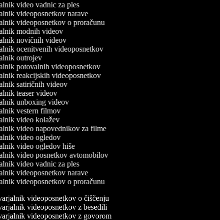
jalnik video vadnic za ples
jalnik videoposnetkov narave
jalnik videoposnetkov o proračunu
rjalnik modnih videov
jalnik novičnih videov
jalnik ocenitvenih videoposnetkov
jalnik outrojev
jalnik potovalnih videoposnetkov
jalnik reakcijskih videoposnetkov
jalnik satiričnih videov
jalnik teaser videov
rjalnik unboxing videov
jalnik vestern filmov
jalnik video kolažev
jalnik video napovednikov za filme
jalnik video ogledov
jalnik video ogledov hiše
jalnik video posnetkov avtomobilov
jalnik video vadnic za ples
jalnik videoposnetkov narave
jalnik videoposnetkov o proračunu
arjalnik videoposnetkov o čiščenju
arjalnik videoposnetkov z besedili
arjalnik videoposnetkov z govorom