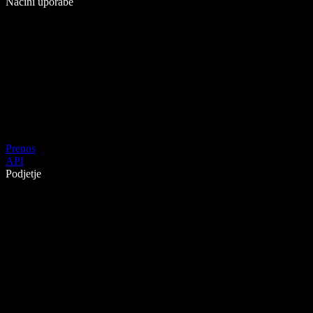
Načini uporabe
Prenos
API
Podjetje