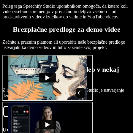
Poleg tega Speechify Studio uporabnikom omogoča, da katero koli
video vsebino spremenijo v privlačno in deljivo vsebino – od
predstavitvenih videov izdelkov do vadnic in YouTube videov.
Brezplačne predloge za demo videe
Začnite z praznim platnom ali uporabite naše brezplačne predloge
ustvarjalnika demo videov in hitro zaženite svoj projekt.
Kako ustvariti demo video v nekaj
minutah
Z intuitivnimi orodji za urejanje v Speechify Studio je ustvarjanje
demo videa hitro in preprosto.
Uvozite svoj video