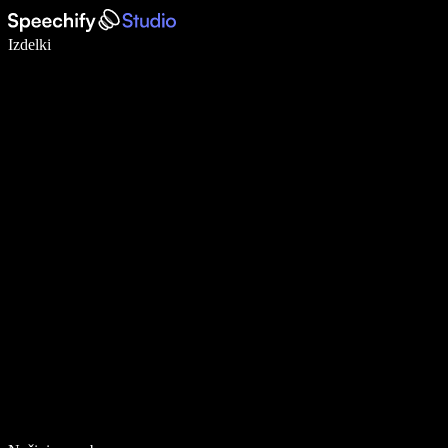
Pišite 5× hitreje z narekovanjem
Izdelki
Več o tem