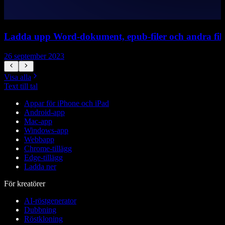
Ladda upp Word-dokument, epub-filer och andra fil
H
26 september 2023
2
Visa alla
Text till tal
Appar för iPhone och iPad
Android-app
Mac-app
Windows-app
Webbapp
Chrome-tillägg
Edge-tillägg
Ladda ner
För kreatörer
AI-röstgenerator
Dubbning
Röstkloning