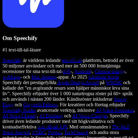
Om Speechify
#1 text-till-tal-läsare
Speechify
är världens ledande
text-till-tal
-plattform, betrodd av över
50 miljoner användare och med mer än 500 000 femstjärniga
recensioner för sina text-till-tal-
iOS
-,
Android
-,
Chrome-tillägg
-,
webbapp
- och
Mac desktop
-appar. År 2025
tilldelade Apple
Speechify det prestigefyllda
Apple Design Award
på
WWDC
och
kallade det ”en avgörande resurs som hjälper människor leva sina
liv”. Speechify erbjuder över 1 000 naturtrogna röster på 60+ språk
och används i nästan 200 länder. Kändisröster inkluderar
Snoop
Dogg
och
Gwyneth Paltrow
. För kreatörer och företag erbjuder
Speechify Studio
avancerade verktyg, inklusive
AI Voice Generator
,
AI Voice Cloning
,
AI Dubbing
och
AI Voice Changer
. Speechify
driver även ledande produkter med sitt högkvalitativa och
kostnadseffektiva
text-till-tal-API
. Med omnämnanden i
The Wall
Street Journal
,
CNBC
,
Forbes
,
TechCrunch
och andra stora
nyhetskanaler är Speechify världens största leverantör av text-till-tal.