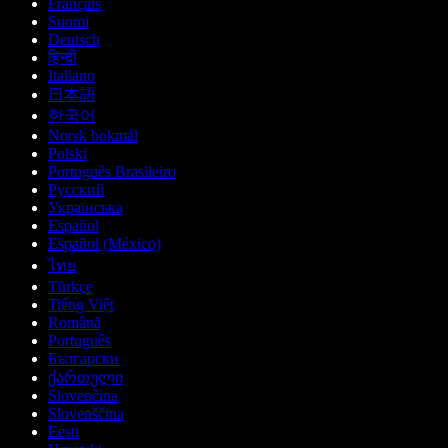
Français
Suomi
Deutsch
हिन्दी
Italiano
日本語
한국어
Norsk bokmål
Polski
Português Brasileiro
Русский
Українська
Español
Español (México)
ไทย
Türkçe
Tiếng Việt
Română
Português
Български
ქართული
Slovenčina
Slovenščina
Eesti