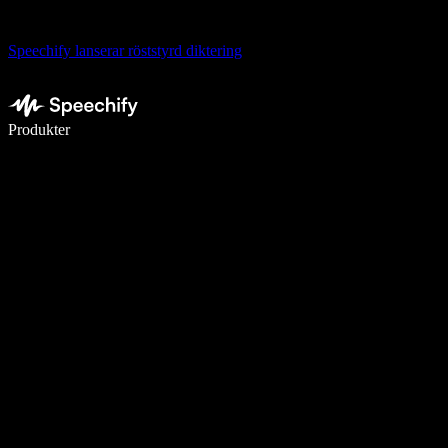
Speechify lanserar röststyrd diktering
Skriv 5× snabbare med röstdiktering
Produkter
Läs mer