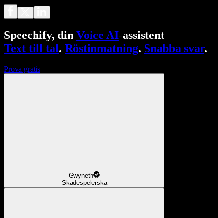
Speechify, din
Voice AI
-assistent
Text till tal
.
Röstinmatning
.
Snabba svar
.
Prova gratis
Gwyneth
Skådespelerska