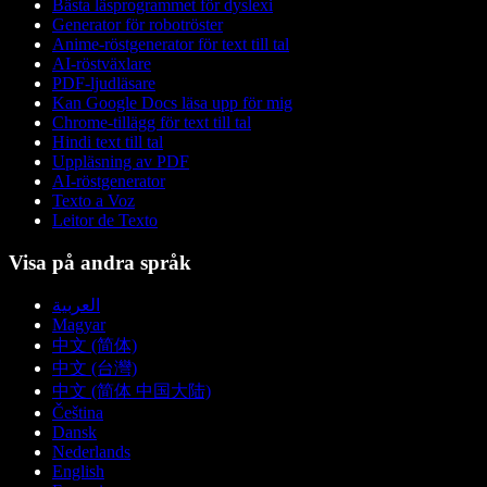
Bästa läsprogrammet för dyslexi
Generator för robotröster
Anime-röstgenerator för text till tal
AI-röstväxlare
PDF-ljudläsare
Kan Google Docs läsa upp för mig
Chrome-tillägg för text till tal
Hindi text till tal
Uppläsning av PDF
AI-röstgenerator
Texto a Voz
Leitor de Texto
Visa på andra språk
العربية
Magyar
中文 (简体)
中文 (台灣)
中文 (简体 中国大陆)
Čeština
Dansk
Nederlands
English