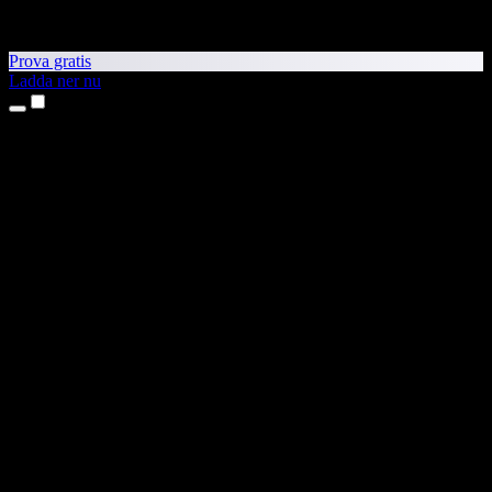
Prova gratis
Ladda ner nu
Produkter
Text till tal
Appar för iPhone och iPad
Android-app
Chrome-tillägg
Edge-tillägg
Webbapp
Mac-app
Windows-app