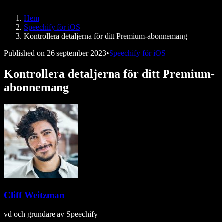
Speechify för DSA
SIMBA-röstagenter
Hem
Speechify för utvecklare
Speechify för iOS
Kontrollera detaljerna för ditt Premium-abonnemang
Published on
26 september 2023
•
Speechify för iOS
Kontrollera detaljerna för ditt Premium-
abonnemang
Cliff Weitzman
vd och grundare av Speechify