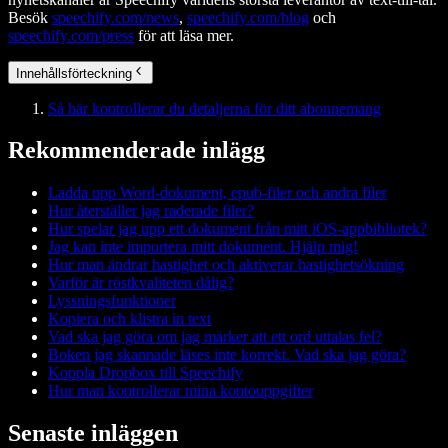
Besök
speechify.com/news
,
speechify.com/blog
och
speechify.com/press
för att läsa mer.
Innehållsförteckning
Så här kontrollerar du detaljerna för ditt abonnemang
Rekommenderade inlägg
Ladda upp Word-dokument, epub-filer och andra filer
Hur återställer jag raderade filer?
Hur spelar jag upp ett dokument från mitt iOS-appbibliotek?
Jag kan inte importera mitt dokument. Hjälp mig!
Hur man ändrar hastighet och aktiverar hastighetsökning
Varför är röstkvaliteten dålig?
Lyssningsfunktioner
Kopiera och klistra in text
Vad ska jag göra om jag märker att ett ord uttalas fel?
Boken jag skannade läses inte korrekt. Vad ska jag göra?
Koppla Dropbox till Speechify
Hur man kontrollerar mina kontouppgifter
Senaste inläggen