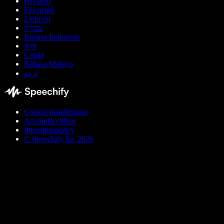
Hrvatski
Ελληνικά
Lietuvių
עברית
Bahasa Indonesia
বাংলা
Català
Bahasa Melayu
اردو
Cookie-inställningar
Användarvillkor
Integritetspolicy
© Speechify Inc 2026