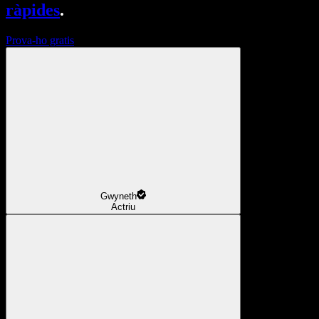
ràpides
.
Prova-ho gratis
Gwyneth
Actriu