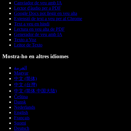
Canviador de veu amb IA
Lector d'àudio per a PDF
Google Docs pot llegir en veu alta
Extensió de text a veu per al Chrome
Text a veu en hindi
Lectura en veu alta de PDF
Generador de veu amb IA
Texto a Voz
Leitor de Texto
Mostra-ho en altres idiomes
العربية
Magyar
中文 (简体)
中文 (台灣)
中文 (简体 中国大陆)
Čeština
Dansk
Nederlands
English
Français
Suomi
Deutsch