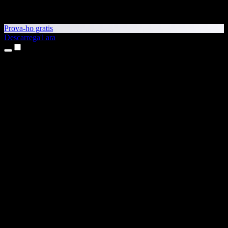
Prova-ho gratis
Descarrega'l ara
Productes
Text a veu
Aplicacions per a iPhone i iPad
Aplicació per a Android
Extensió per al Chrome
Extensió per a l'Edge
Aplicació web
Aplicació per al Mac
Aplicació per al Windows