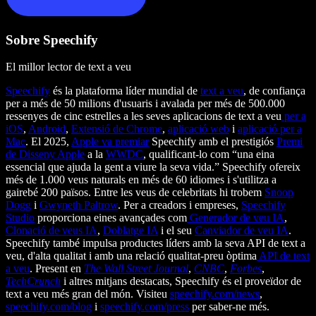
Sobre Speechify
El millor lector de text a veu
Speechify
és la plataforma líder mundial de
text a veu
, de confiança
per a més de 50 milions d'usuaris i avalada per més de 500.000
ressenyes de cinc estrelles a les seves aplicacions de text a veu
per a
iOS
,
Android
,
Extensió de Chrome
,
aplicació web
i
aplicació per a
Mac
. El 2025,
Apple va premiar
Speechify amb el prestigiós
Premi
de Disseny Apple
a la
WWDC
, qualificant-lo com “una eina
essencial que ajuda la gent a viure la seva vida.” Speechify ofereix
més de 1.000 veus naturals en més de 60 idiomes i s'utilitza a
gairebé 200 països. Entre les veus de celebritats hi trobem
Snoop
Dogg
i
Gwyneth Paltrow
. Per a creadors i empreses,
Speechify
Studio
proporciona eines avançades com
Generador de veu IA
,
Clonació de veus IA
,
Doblatge IA
i el seu
Canviador de veu IA
.
Speechify també impulsa productes líders amb la seva API de text a
veu, d'alta qualitat i amb una relació qualitat-preu òptima
API de text
a veu
. Present en
The Wall Street Journal
,
CNBC
,
Forbes
,
TechCrunch
i altres mitjans destacats, Speechify és el proveïdor de
text a veu més gran del món. Visiteu
speechify.com/news
,
speechify.com/blog
i
speechify.com/press
per saber-ne més.