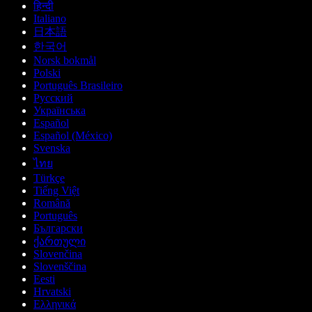
हिन्दी
Italiano
日本語
한국어
Norsk bokmål
Polski
Português Brasileiro
Русский
Українська
Español
Español (México)
Svenska
ไทย
Türkçe
Tiếng Việt
Română
Português
Български
ქართული
Slovenčina
Slovenščina
Eesti
Hrvatski
Ελληνικά