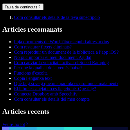
Taula de continguts
Com consultar els detalls de la teva subscripció
Articles recomanats
Puja documents de Word, fitxers epub i altres arxius
Com restaurar fitxers eliminats?
Com reproduir un document de la biblioteca a l’app iOS?
No puc importar el meu document. Ajuda!
Com canviar la velocitat i activar el Speed Ramping
Per què la qualitat de la veu és baixa?
Funcions d'escolta
Copia i enganxa text
Què faig si veig que una paraula es pronuncia malament?
El llibre escanejat no es llegeix bé. Què faig?
Connecta Dropbox amb Speechify
Com consultar els detalls del meu compte
Articles recents
Veure-ho tot