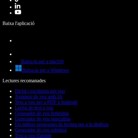
Baixa l'aplicació
Baixa-la per a macOS
Baixa-la per a Windows
Lectures recomanades
Dictat i escriptura per veu
Assistent de veu amb IA
Text a veu per a PDF a Android
Lector de text a veu
Generador de veu femenina
Generador de veu masculina
Els millors programes de lectura per a la dislèxia
Generador de veu robòtica
Text a veu d'anime