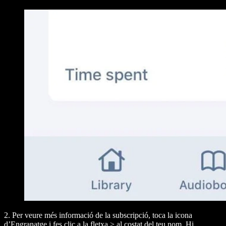
2. Per veure més informació de la subscripció, toca la icona
d’Engranatge i fes clic a la fletxa
>
al costat del teu nom. Hi