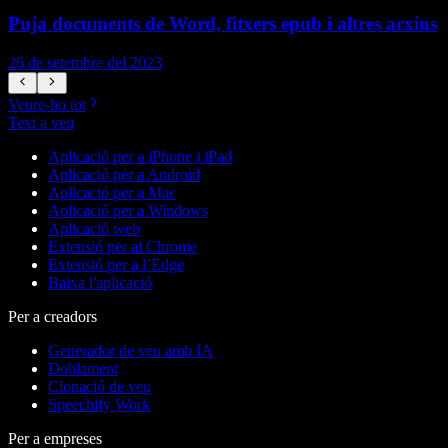
Puja documents de Word, fitxers epub i altres arxius
26 de setembre del 2023
2
Veure-ho tot
Text a veu
Aplicació per a iPhone i iPad
Aplicació per a Android
Aplicació per a Mac
Aplicació per a Windows
Aplicació web
Extensió per al Chrome
Extensió per a l’Edge
Baixa l'aplicació
Per a creadors
Generador de veu amb IA
Doblament
Clonació de veu
Speechify Work
Per a empreses