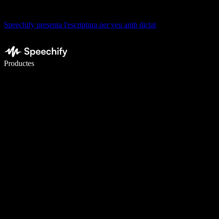
Speechify presenta l'escriptura per veu amb dictat
Escriu 5× més ràpid amb la veu
Productes
Més informació