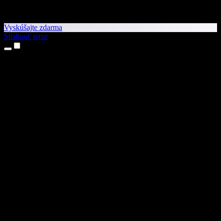
Vyskúšajte zdarma
Stiahnuť teraz
Produkty
Prevod textu na reč
Aplikácie pre iPhone a iPad
Aplikácia pre Android
Rozšírenie pre Chrome
Rozšírenie pre Edge
Webová aplikácia
Aplikácia pre Mac
Aplikácia pre Windows