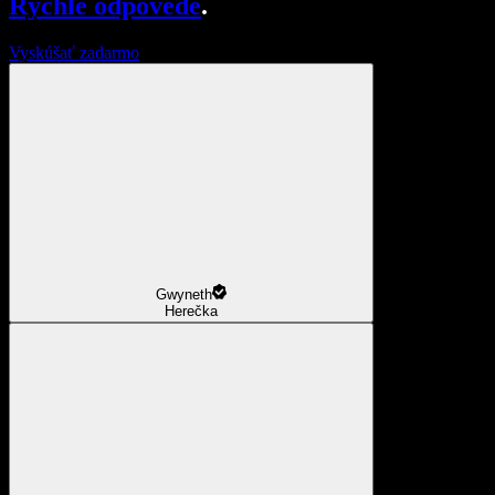
Rýchle odpovede
.
Vyskúšať zadarmo
Gwyneth
Herečka