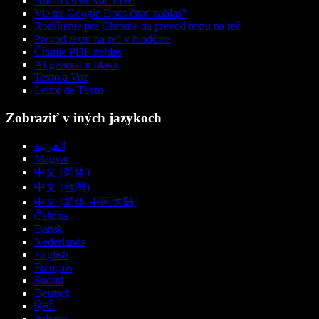
Audio prehrávač PDF
Vie mi Google Docs čítať nahlas?
Rozšírenie pre Chrome na prevod textu na reč
Prevod textu na reč v hindčine
Čítanie PDF nahlas
AI generátor hlasu
Texto a Voz
Leitor de Texto
Zobraziť v iných jazykoch
العربية
Magyar
中文 (简体)
中文 (台灣)
中文 (简体 中国大陆)
Čeština
Dansk
Nederlands
English
Français
Suomi
Deutsch
हिन्दी
Italiano