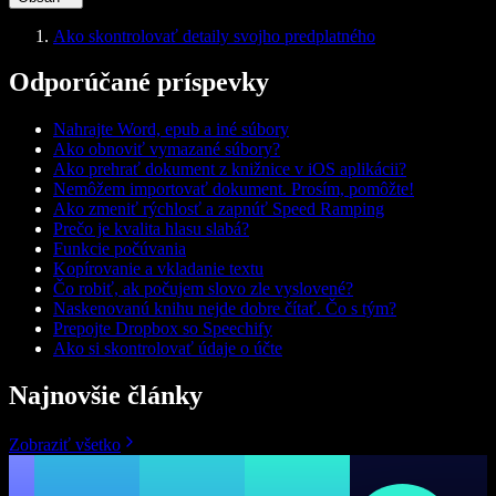
Ako skontrolovať detaily svojho predplatného
Odporúčané príspevky
Nahrajte Word, epub a iné súbory
Ako obnoviť vymazané súbory?
Ako prehrať dokument z knižnice v iOS aplikácii?
Nemôžem importovať dokument. Prosím, pomôžte!
Ako zmeniť rýchlosť a zapnúť Speed Ramping
Prečo je kvalita hlasu slabá?
Funkcie počúvania
Kopírovanie a vkladanie textu
Čo robiť, ak počujem slovo zle vyslovené?
Naskenovanú knihu nejde dobre čítať. Čo s tým?
Prepojte Dropbox so Speechify
Ako si skontrolovať údaje o účte
Najnovšie články
Zobraziť všetko