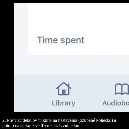
2. Pre viac detailov ťuknite na nastavenia (ozubené koliesko) a
potom na šípku
>
vedľa mena. Uvidíte tam: