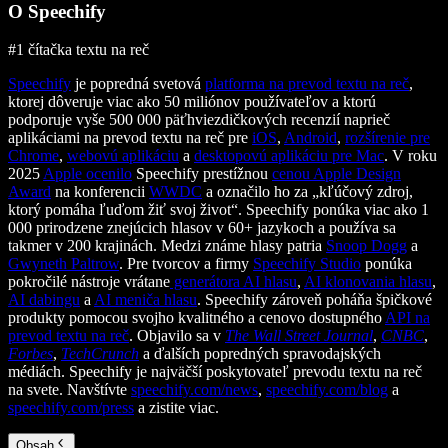
O Speechify
#1 čítačka textu na reč
Speechify
je popredná svetová
platforma na prevod textu na reč
,
ktorej dôveruje viac ako 50 miliónov používateľov a ktorú
podporuje vyše 500 000 päťhviezdičkových recenzií naprieč
aplikáciami na prevod textu na reč pre
iOS
,
Android
,
rozšírenie pre
Chrome
,
webovú aplikáciu
a
desktopovú aplikáciu pre Mac
. V roku
2025
Apple ocenilo
Speechify prestížnou
cenou Apple Design
Award
na konferencii
WWDC
a označilo ho za „kľúčový zdroj,
ktorý pomáha ľuďom žiť svoj život“. Speechify ponúka viac ako 1
000 prirodzene znejúcich hlasov v 60+ jazykoch a používa sa
takmer v 200 krajinách. Medzi známe hlasy patria
Snoop Dogg
a
Gwyneth Paltrow
. Pre tvorcov a firmy
Speechify Studio
ponúka
pokročilé nástroje vrátane
generátora AI hlasu
,
AI klonovania hlasu
,
AI dabingu
a
AI meniča hlasu
. Speechify zároveň poháňa špičkové
produkty pomocou svojho kvalitného a cenovo dostupného
API na
prevod textu na reč
. Objavilo sa v
The Wall Street Journal
,
CNBC
,
Forbes
,
TechCrunch
a ďalších popredných spravodajských
médiách. Speechify je najväčší poskytovateľ prevodu textu na reč
na svete. Navštívte
speechify.com/news
,
speechify.com/blog
a
speechify.com/press
a zistite viac.
Obsah