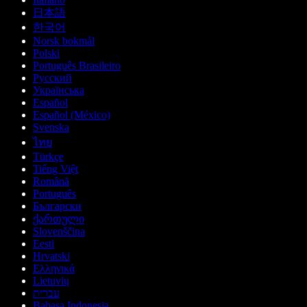
日本語
한국어
Norsk bokmål
Polski
Português Brasileiro
Русский
Українська
Español
Español (México)
Svenska
ไทย
Türkçe
Tiếng Việt
Română
Português
Български
ქართული
Slovenščina
Eesti
Hrvatski
Ελληνικά
Lietuvių
עברית
Bahasa Indonesia