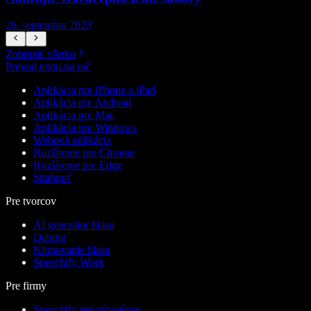
26. septembra 2023
2
Zobraziť všetko
Prevod textu na reč
Aplikácia pre iPhone a iPad
Aplikácia pre Android
Aplikácia pre Mac
Aplikácia pre Windows
Webová aplikácia
Rozšírenie pre Chrome
Rozšírenie pre Edge
Stiahnuť
Pre tvorcov
AI generátor hlasu
Dabing
Klonovanie hlasu
Speechify Work
Pre firmy
Speechify pre vývojárov