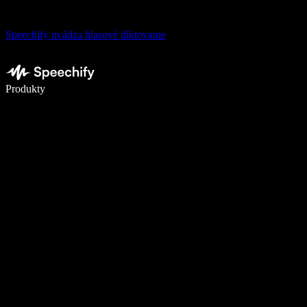
Speechify uvádza hlasové diktovanie
Píšte 5× rýchlejšie pomocou hlasového diktovania
Produkty
Zistiť viac