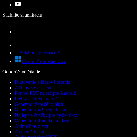
Stiahnite si aplikáciu
Stiahnuť pre macOS
Stiahnuť pre Windows
Odporúčané čítanie
Diktovanie a hlasové písanie
AI hlasový asistent
Prevod PDF na reč pre Android
Prehrávač textu na reč
Generátor ženského hlasu
Generátor mužského hlasu
Najlepšie čítačky pre dyslektikov
Generátor robotického hlasu
Anime hlas z textu
AI menič hlasu