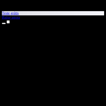
Teste grátis
Baixe agora
Produtos
Leitura em voz alta
Apps para iPhone e iPad
App para Android
Extensão para Chrome
Extensão para Edge
App Web
App para Mac
App para Windows