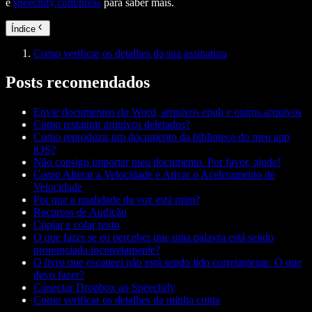
e
speechify.com/press
para saber mais.
Índice
Como verificar os detalhes da sua assinatura
Posts recomendados
Envie documentos do Word, arquivos epub e outros arquivos
Como restaurar arquivos deletados?
Como reproduzir um documento da biblioteca do meu app
iOS?
Não consigo importar meu documento. Por favor, ajude!
Como Alterar a Velocidade e Ativar o Aceleramento de
Velocidade
Por que a qualidade da voz está ruim?
Recursos de Audição
Copiar e colar texto
O que fazer se eu perceber que uma palavra está sendo
pronunciada incorretamente?
O livro que escaneei não está sendo lido corretamente. O que
devo fazer?
Conectar Dropbox ao Speechify
Como verificar os detalhes da minha conta