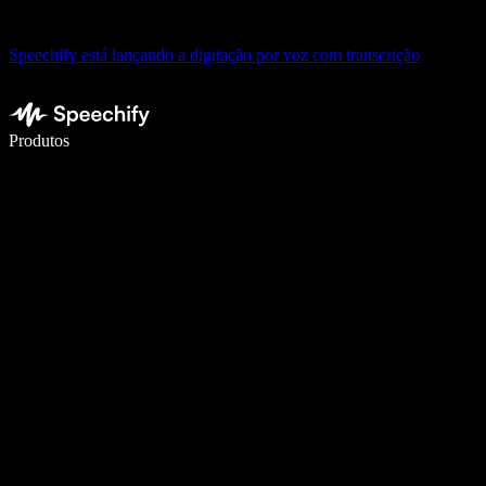
Speechify está lançando a digitação por voz com transcrição
Escreva 5× mais rápido com a digitação por voz
Produtos
Saiba mais