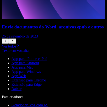
Envie documentos do Word, arquivos epub e outros 
26 de setembro de 2023
2
Ver todos
Texto em voz alta
App para iPhone e iPad
App para Android
App para Mac
App para Windows
App Web
Extensão para Chrome
Extensão para Edge
Baixar
Para criadores
Gerador de Voz com IA