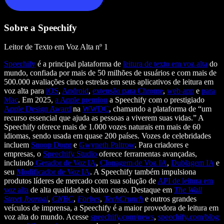
Sobre a Speechify
Leitor de Texto em Voz Alta nº 1
Speechify
é a principal plataforma de
leitura de texto em voz alta
do
mundo, confiada por mais de 50 milhões de usuários e com mais de
500.000 avaliações cinco estrelas em seus aplicativos de leitura em
voz alta para
iOS
,
Android
,
extensão para Chrome
,
web app
e
para
Mac
. Em 2025,
a Apple premiou
a Speechify com o prestigiado
Apple Design Award
na
WWDC
, chamando a plataforma de “um
recurso essencial que ajuda as pessoas a viverem suas vidas.” A
Speechify oferece mais de 1.000 vozes naturais em mais de 60
idiomas, sendo usada em quase 200 países. Vozes de celebridades
incluem
Snoop Dogg
e
Gwyneth Paltrow
. Para criadores e
empresas, o
Speechify Studio
oferece ferramentas avançadas,
incluindo
Gerador de Voz IA
,
Clonagem de Voz IA
,
Dublagem IA
e
seu
Modificador de Voz IA
. A Speechify também impulsiona
produtos líderes de mercado com sua solução de
API de leitura em
voz alta
de alta qualidade e baixo custo. Destaque em
The Wall
Street Journal
,
CNBC
,
Forbes
,
TechCrunch
e outros grandes
veículos de imprensa, a Speechify é a maior provedora de leitura em
voz alta do mundo. Acesse
speechify.com/news
,
speechify.com/blog