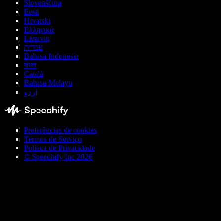
Slovenščina
Eesti
Hrvatski
Ελληνικά
Lietuvių
עברית
Bahasa Indonesia
বাংলা
Català
Bahasa Melayu
اردو
Preferências de cookies
Termos de Serviço
Política de Privacidade
© Speechify Inc 2026