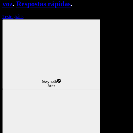
voz
.
Respostas rápidas
.
Teste grátis
Gwyneth
Atriz