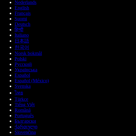
Nederlands
English
Français
Suomi
Deutsch
हिन्दी
Italiano
日本語
한국어
Norsk bokmål
Polski
Русский
Українська
Español
Español (México)
Svenska
ไทย
Türkçe
Tiếng Việt
Română
Português
Български
ქართული
Slovenčina