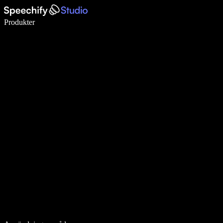
Skriv 5× snabbare med röstdiktering
Produkter
Läs mer