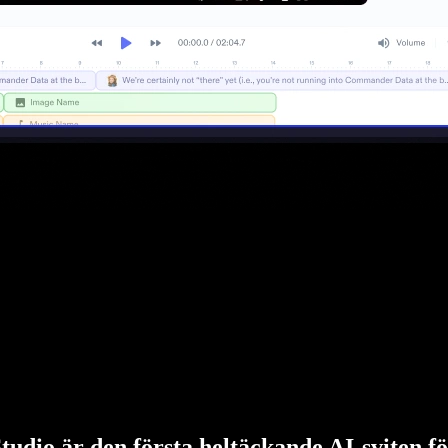
tudio är den första heltäckande AI-sviten f