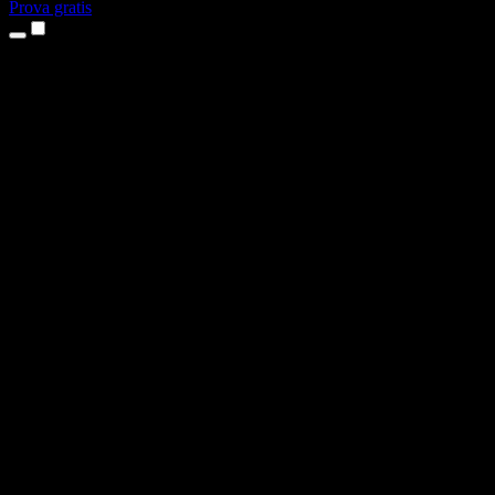
Prova gratis
Produkter
Text till tal
Appar för iPhone och iPad
Android-app
Chrome-tillägg
Edge-tillägg
Webbapp
Mac-app
Windows-app
AI-röstgenerator
Voice-over
Dubbning