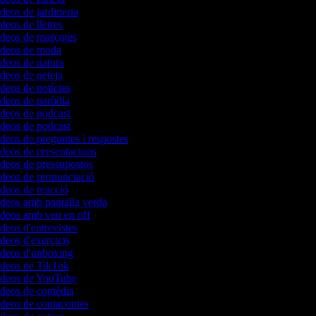
ídeos de jardineria
ídeos de lletres
vídeos de mascotes
vídeos de moda
ídeos de natura
ídeos de neteja
ídeos de notícies
ídeos de paròdia
ídeos de podcast
ídeos de podcast
ídeos de preguntes i respostes
ídeos de presentacions
ídeos de pressupostos
ídeos de pronunciació
ídeos de reacció
ídeos amb pantalla verda
ídeos amb veu en off
ídeos d'entrevistes
ídeos d'exercicis
vídeos d'unboxing
vídeos de TikTok
vídeos de YouTube
vídeos de comèdia
ídeos de contacontes