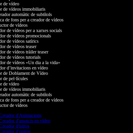
r de vídeo
r de vídeos immobiliaris
ador automàtic de subtítols
a de fons per a creador de vídeos
ctor de vídeos
r de vídeos per a xarxes socials
or de vídeos promocionals
r de vídeos satírics
or de vídeos teaser
r de vídeos tràiler teaser
r de vídeos tutorials
or de vídeos «Un dia a la vida»
or d’invitacions en vídeo
r de Doblament de Vídeo
 de pel·lícules
r de vídeo
r de vídeos immobiliaris
ador automàtic de subtítols
a de fons per a creador de vídeos
ctor de vídeos
Creador d'Animacions
Creador d'anuncis en vídeo
Creador d'intros
Creador d'outros