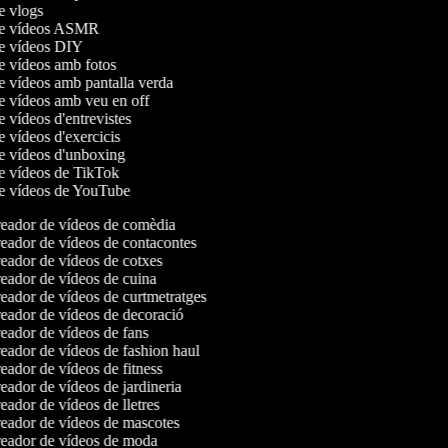
de vlogs
 de vídeos ASMR
de vídeos DIY
de vídeos amb fotos
de vídeos amb pantalla verda
de vídeos amb veu en off
e vídeos d'entrevistes
de vídeos d'exercicis
de vídeos d'unboxing
de vídeos de TikTok
de vídeos de YouTube
eador de vídeos de comèdia
ador de vídeos de contacontes
ador de vídeos de cotxes
ador de vídeos de cuina
ador de vídeos de curtmetratges
ador de vídeos de decoració
ador de vídeos de fans
ador de vídeos de fashion haul
ador de vídeos de fitness
ador de vídeos de jardineria
ador de vídeos de lletres
eador de vídeos de mascotes
eador de vídeos de moda