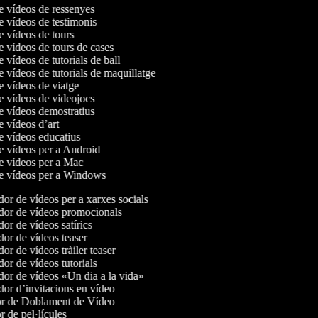
de vídeos de ressenyes
de vídeos de testimonis
de vídeos de tours
de vídeos de tours de cases
e vídeos de tutorials de ball
e vídeos de tutorials de maquillatge
de vídeos de viatge
de vídeos de videojocs
de vídeos demostratius
de vídeos d’art
de vídeos educatius
de vídeos per a Android
de vídeos per a Mac
de vídeos per a Windows
r de vídeos per a xarxes socials
or de vídeos promocionals
r de vídeos satírics
or de vídeos teaser
r de vídeos tràiler teaser
r de vídeos tutorials
or de vídeos «Un dia a la vida»
or d’invitacions en vídeo
r de Doblament de Vídeo
 de pel·lícules