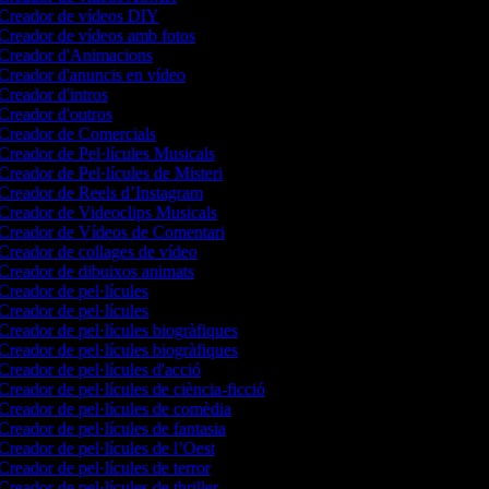
Creador de vídeos DIY
Creador de vídeos amb fotos
Creador d'Animacions
Creador d'anuncis en vídeo
Creador d'intros
Creador d'outros
Creador de Comercials
Creador de Pel·lícules Musicals
Creador de Pel·lícules de Misteri
Creador de Reels d’Instagram
Creador de Videoclips Musicals
Creador de Vídeos de Comentari
Creador de collages de vídeo
Creador de dibuixos animats
Creador de pel·lícules
Creador de pel·lícules
Creador de pel·lícules biogràfiques
Creador de pel·lícules biogràfiques
Creador de pel·lícules d'acció
Creador de pel·lícules de ciència-ficció
Creador de pel·lícules de comèdia
Creador de pel·lícules de fantasia
Creador de pel·lícules de l’Oest
Creador de pel·lícules de terror
Creador de pel·lícules de thriller