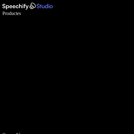
Escriu 5× més ràpid amb la veu
Productes
Més informació