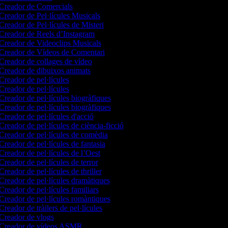
Creador de Comercials
Creador de Pel·lícules Musicals
Creador de Pel·lícules de Misteri
Creador de Reels d’Instagram
Creador de Videoclips Musicals
Creador de Vídeos de Comentari
Creador de collages de vídeo
Creador de dibuixos animats
Creador de pel·lícules
Creador de pel·lícules
Creador de pel·lícules biogràfiques
Creador de pel·lícules biogràfiques
Creador de pel·lícules d'acció
Creador de pel·lícules de ciència-ficció
Creador de pel·lícules de comèdia
Creador de pel·lícules de fantasia
Creador de pel·lícules de l’Oest
Creador de pel·lícules de terror
Creador de pel·lícules de thriller
Creador de pel·lícules dramàtiques
Creador de pel·lícules familiars
Creador de pel·lícules romàntiques
Creador de tràilers de pel·lícules
Creador de vlogs
Creador de vídeos ASMR