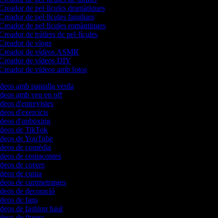
Creador de pel·lícules dramàtiques
Creador de pel·lícules familiars
Creador de pel·lícules romàntiques
Creador de tràilers de pel·lícules
Creador de vlogs
Creador de vídeos ASMR
Creador de vídeos DIY
Creador de vídeos amb fotos
ídeos amb pantalla verda
ídeos amb veu en off
ídeos d'entrevistes
ídeos d'exercicis
vídeos d'unboxing
vídeos de TikTok
vídeos de YouTube
vídeos de comèdia
ídeos de contacontes
ídeos de cotxes
ídeos de cuina
ídeos de curtmetratges
ídeos de decoració
ídeos de fans
ídeos de fashion haul
ídeos de fitness