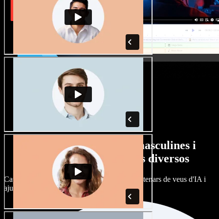
Gran varietat de veus masculines i
femenines amb accents diversos
Cap projecte ha de sonar igual. Tria entre centenars de veus d'IA i
ajusta'n l’accent.