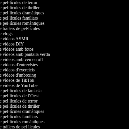
e pel·lícules de terror
e pel·lícules de thriller
de pel·lícules dramàtiques
e pel·lícules familiars
de pel·lícules romàntiques
e tràilers de pel·lícules
de vlogs
 de vídeos ASMR
de vídeos DIY
de vídeos amb fotos
de vídeos amb pantalla verda
de vídeos amb veu en off
e vídeos d'entrevistes
de vídeos d'exercicis
de vídeos d'unboxing
de vídeos de TikTok
de vídeos de YouTube
e pel·lícules de fantasia
e pel·lícules de l’Oest
e pel·lícules de terror
e pel·lícules de thriller
de pel·lícules dramàtiques
e pel·lícules familiars
de pel·lícules romàntiques
e tràilers de pel·lícules