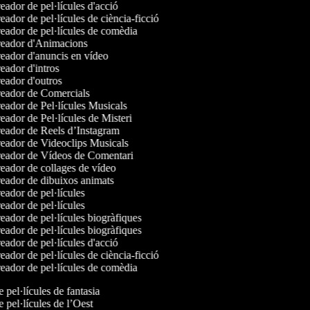
ador de pel·lícules d'acció
ador de pel·lícules de ciència-ficció
ador de pel·lícules de comèdia
eador d'Animacions
ador d'anuncis en vídeo
ador d'intros
ador d'outros
eador de Comercials
ador de Pel·lícules Musicals
ador de Pel·lícules de Misteri
eador de Reels d’Instagram
eador de Videoclips Musicals
eador de Vídeos de Comentari
ador de collages de vídeo
ador de dibuixos animats
ador de pel·lícules
ador de pel·lícules
ador de pel·lícules biogràfiques
ador de pel·lícules biogràfiques
ador de pel·lícules d'acció
ador de pel·lícules de ciència-ficció
ador de pel·lícules de comèdia
e pel·lícules de fantasia
e pel·lícules de l’Oest