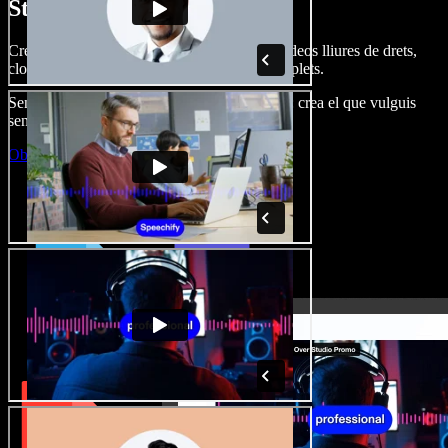
Studio.
Crea dobl. de veu, afegeix imatges, àudio, vídeos lliures de drets,
clona veus i munta projectes multimèdia complets.
Sense corba d’aprenentatge, tot al navegador: crea el que vulguis
sense els límits de sempre.
Obre l'Studio