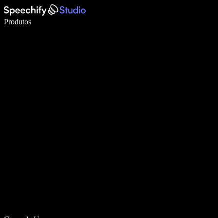
Escreva 5× mais rápido com digitação por voz
Produtos
Saiba mais