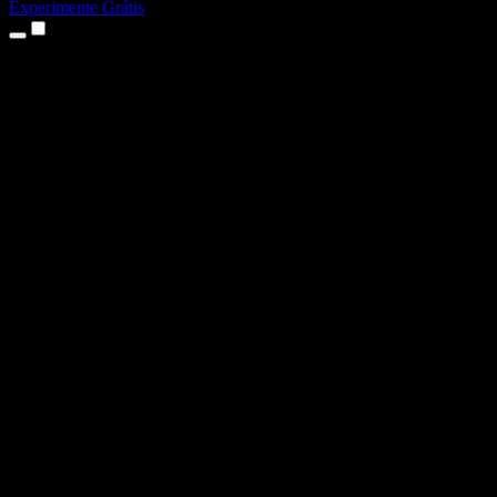
Experimente Grátis
Produtos
Texto para Fala
Apps para iPhone e iPad
App para Android
Extensão para Chrome
Extensão para Edge
App Web
App para Mac
App para Windows
Gerador de Voz com IA
Dublagem de Voz
Dublagem