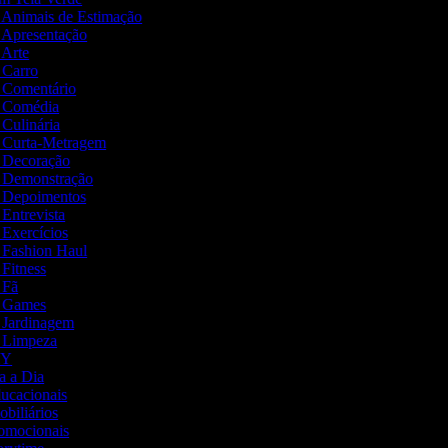
e Animais de Estimação
e Apresentação
e Arte
e Carro
e Comentário
de Comédia
e Culinária
de Curta-Metragem
de Decoração
de Demonstração
de Depoimentos
 Entrevista
e Exercícios
e Fashion Haul
 Fitness
e Fã
de Games
e Jardinagem
de Limpeza
DIY
ia a Dia
ducacionais
obiliários
romocionais