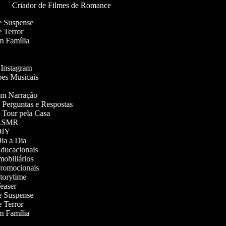
Criador de Filmes de Romance
de Suspense
de Terror
em Família
o Instagram
ipes Musicais
com Narração
e Perguntas e Respostas
e Tour pela Casa
s ASMR
 DIY
Dia a Dia
 Educacionais
Imobiliários
 Promocionais
Storytime
Teaser
de Suspense
de Terror
em Família