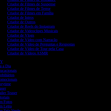
Criador de Filmes de Suspense
Criador de Filmes de Terror
Criador de Filmes em Família
Criador de Intros
Criador de Outros
Criador de Reels do Instagram
Criador de Videoclipes Musicais
Criador de Vlogs
Criador de Vídeo com Narração
Criador de Vídeo de Perguntas e Respostas
Criador de Vídeo de Tour pela Casa
Criador de Vídeos ASMR
DIY
ia a Dia
ducacionais
obiliários
romocionais
torytime
easer
ailer Teaser
toriais
om Fotos
om Letra
om Tela Verde