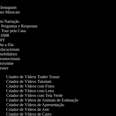
o Instagram
ipes Musicais
com Narração
e Perguntas e Respostas
e Tour pela Casa
s ASMR
 DIY
Dia a Dia
 Educacionais
Imobiliários
 Promocionais
Storytime
Teaser
Criador de Vídeos Trailer Teaser
Criador de Vídeos Tutoriais
Criador de Vídeos com Fotos
Criador de Vídeos com Letra
Criador de Vídeos com Tela Verde
Criador de Vídeos de Animais de Estimação
Criador de Vídeos de Apresentação
Criador de Vídeos de Arte
Criador de Vídeos de Carro