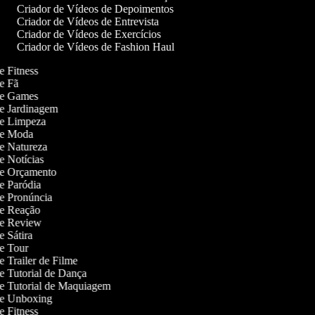
Criador de Vídeos de Depoimentos
Criador de Vídeos de Entrevista
Criador de Vídeos de Exercícios
Criador de Vídeos de Fashion Haul
de Fitness
de Fã
 de Games
 de Jardinagem
 de Limpeza
 de Moda
 de Natureza
de Notícias
 de Orçamento
de Paródia
 de Pronúncia
 de Reação
 de Review
de Sátira
 de Tour
de Trailer de Filme
de Tutorial de Dança
 de Tutorial de Maquiagem
 de Unboxing
de Fitness