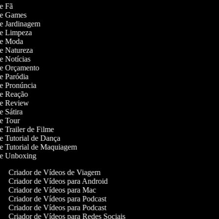
de Fã
 de Games
 de Jardinagem
 de Limpeza
 de Moda
 de Natureza
de Notícias
 de Orçamento
de Paródia
 de Pronúncia
 de Reação
 de Review
de Sátira
 de Tour
de Trailer de Filme
de Tutorial de Dança
 de Tutorial de Maquiagem
 de Unboxing
Criador de Vídeos de Viagem
Criador de Vídeos para Android
Criador de Vídeos para Mac
Criador de Vídeos para Podcast
Criador de Vídeos para Podcast
Criador de Vídeos para Redes Sociais