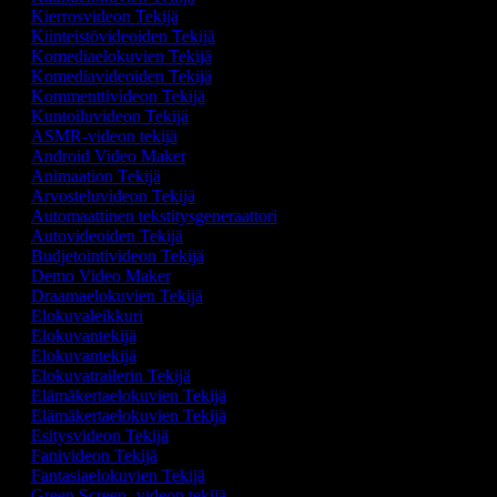
Kierrosvideon Tekijä
Kiinteistövideoiden Tekijä
Komediaelokuvien Tekijä
Komediavideoiden Tekijä
Kommenttivideon Tekijä
Kuntoiluvideon Tekijä
ASMR-videon tekijä
Android Video Maker
Animaation Tekijä
Arvosteluvideon Tekijä
Automaattinen tekstitysgeneraattori
Autovideoiden Tekijä
Budjetointivideon Tekijä
Demo Video Maker
Draamaelokuvien Tekijä
Elokuvaleikkuri
Elokuvantekijä
Elokuvantekijä
Elokuvatrailerin Tekijä
Elämäkertaelokuvien Tekijä
Elämäkertaelokuvien Tekijä
Esitysvideon Tekijä
Fanivideon Tekijä
Fantasiaelokuvien Tekijä
Green Screen -videon tekijä