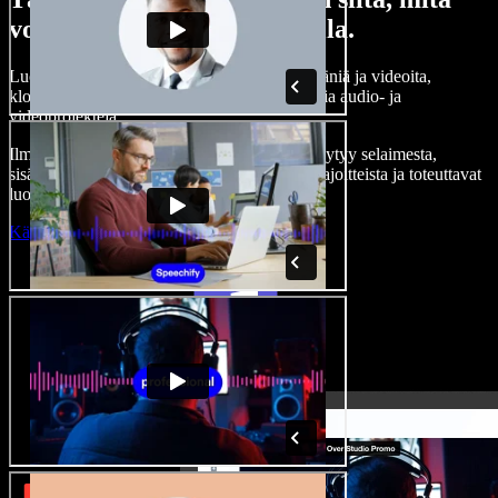
voit tehdä Speechify Studiolla.
Luo kertojaääniä, lisää rojaltivapaita kuvia, ääniä ja videoita,
kloonaa äänesi — ja tee täydellisiä, vaikuttavia audio- ja
videoprojekteja.
Ilman jyrkkää oppimiskäyrää ja kun kaikki löytyy selaimesta,
sisällöntuottajat pääsevät eroon perinteisistä rajoitteista ja toteuttavat
luovat ideansa.
Käynnistä Studio