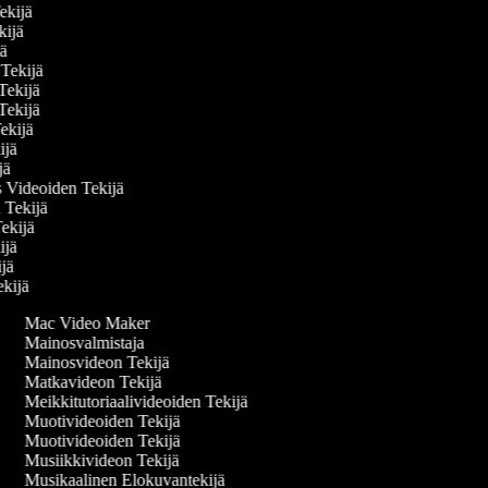
Tekijä
ekijä
ijä
n Tekijä
 Tekijä
 Tekijä
Tekijä
kijä
ijä
s Videoiden Tekijä
n Tekijä
Tekijä
kijä
kijä
ekijä
Mac Video Maker
Mainosvalmistaja
Mainosvideon Tekijä
Matkavideon Tekijä
Meikkitutoriaalivideoiden Tekijä
Muotivideoiden Tekijä
Muotivideoiden Tekijä
Musiikkivideon Tekijä
Musikaalinen Elokuvantekijä