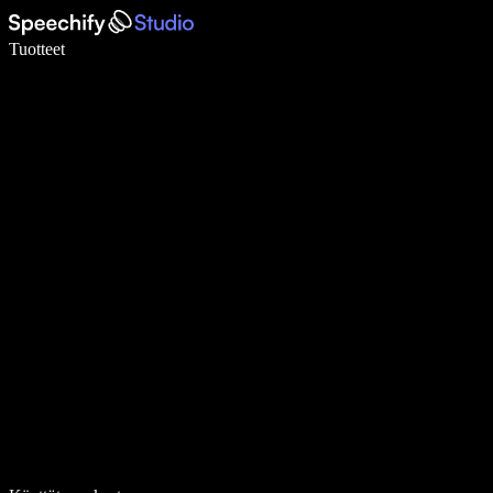
Kirjoita 5× nopeammin puheentunnistuksen avulla
Tuotteet
Lue lisää