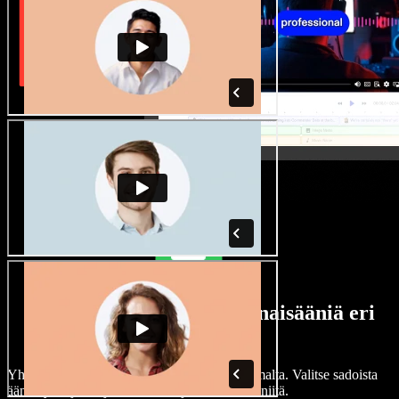
Laaja valikoima mies- ja naisääniä eri
aksenteilla
Yhdenkään projektin ei tarvitse kuulostaa samalta. Valitse sadoista
ääninäyttelijöistä ja aksenteista ja hienosäädä niitä.