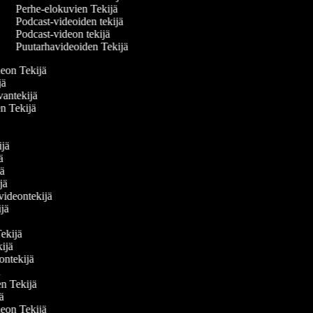
Perhe-elokuvien Tekijä
Podcast-videoiden tekijä
Podcast-videon tekijä
Puutarhavideoiden Tekijä
ideon Tekijä
ijä
vantekijä
en Tekijä
ä
kijä
jä
ijä
ijä
 videontekijä
kijä
ä
 Tekijä
kijä
deontekijä
jä
den Tekijä
jä
ideon Tekijä