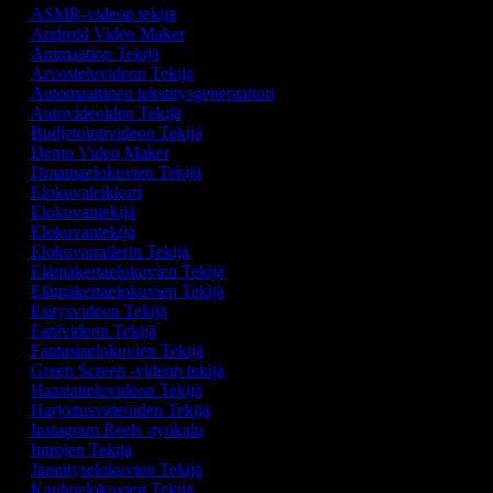
ASMR-videon tekijä
Android Video Maker
Animaation Tekijä
Arvosteluvideon Tekijä
Automaattinen tekstitysgeneraattori
Autovideoiden Tekijä
Budjetointivideon Tekijä
Demo Video Maker
Draamaelokuvien Tekijä
Elokuvaleikkuri
Elokuvantekijä
Elokuvantekijä
Elokuvatrailerin Tekijä
Elämäkertaelokuvien Tekijä
Elämäkertaelokuvien Tekijä
Esitysvideon Tekijä
Fanivideon Tekijä
Fantasiaelokuvien Tekijä
Green Screen -videon tekijä
Haastatteluvideon Tekijä
Harjoitusvideoiden Tekijä
Instagram Reels -työkalu
Introjen Tekijä
Jännityselokuvien Tekijä
Kauhuelokuvien Tekijä