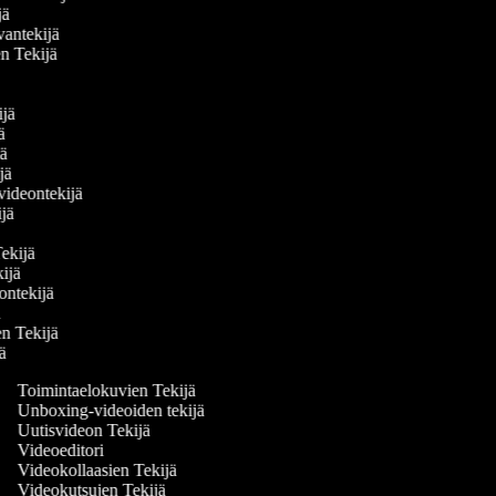
ijä
vantekijä
en Tekijä
ä
kijä
jä
ijä
ijä
 videontekijä
kijä
ä
 Tekijä
kijä
deontekijä
jä
den Tekijä
jä
Toimintaelokuvien Tekijä
Unboxing-videoiden tekijä
Uutisvideon Tekijä
Videoeditori
Videokollaasien Tekijä
Videokutsujen Tekijä