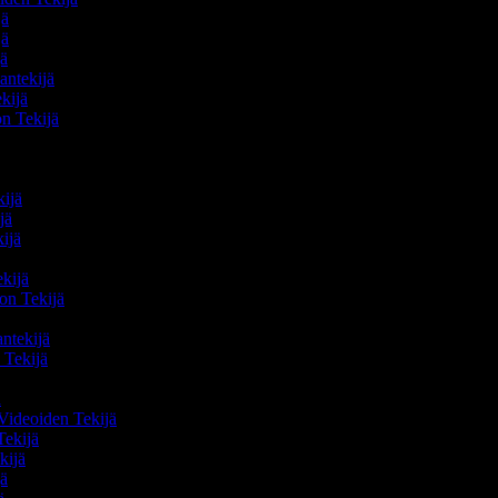
ijä
ijä
jä
vantekijä
ekijä
on Tekijä
ä
ä
kijä
ijä
kijä
ä
ekijä
eon Tekijä
ä
antekijä
n Tekijä
jä
Videoiden Tekijä
Tekijä
ekijä
jä