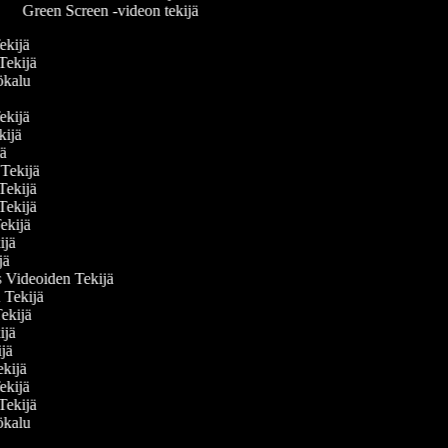
Green Screen -videon tekijä
Tekijä
 Tekijä
yökalu
Tekijä
ekijä
ijä
n Tekijä
 Tekijä
 Tekijä
Tekijä
kijä
ijä
s Videoiden Tekijä
n Tekijä
Tekijä
kijä
kijä
ekijä
Tekijä
 Tekijä
yökalu