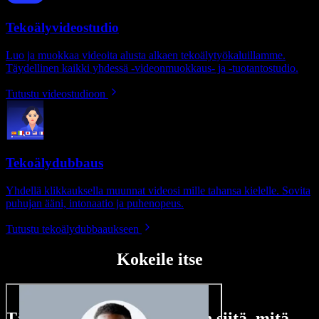
Tekoälyvideostudio
Luo ja muokkaa videoita alusta alkaen tekoälytyökaluillamme.
Täydellinen kaikki yhdessä -videonmuokkaus- ja -tuotantostudio.
Tutustu videostudioon
Tekoälydubbaus
Yhdellä klikkauksella muunnat videosi mille tahansa kielelle. Sovita
puhujan ääni, intonaatio ja puhenopeus.
Tutustu tekoälydubbaaukseen
Kokeile itse
Tässä vain pieni maistiainen siitä, mitä