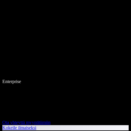
Enterprise
Ota yhteyttä myyntitiimiin
Kokeile ilmaiseksi