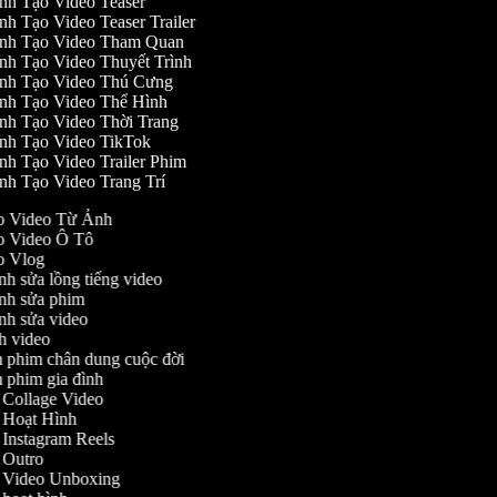
nh Tạo Video Teaser
nh Tạo Video Teaser Trailer
nh Tạo Video Tham Quan
nh Tạo Video Thuyết Trình
nh Tạo Video Thú Cưng
nh Tạo Video Thể Hình
nh Tạo Video Thời Trang
nh Tạo Video TikTok
nh Tạo Video Trailer Phim
nh Tạo Video Trang Trí
ạo Video Từ Ảnh
ạo Video Ô Tô
ạo Vlog
ỉnh sửa lồng tiếng video
hỉnh sửa phim
hỉnh sửa video
ịch video
àm phim chân dung cuộc đời
àm phim gia đình
ạo Collage Video
ạo Hoạt Hình
ạo Instagram Reels
ạo Outro
ạo Video Unboxing