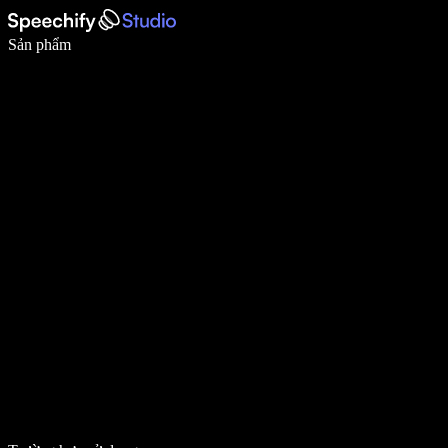
Viết nhanh gấp 5 lần với tính năng nhập bằng giọng nói
Sản phẩm
Tìm hiểu thêm