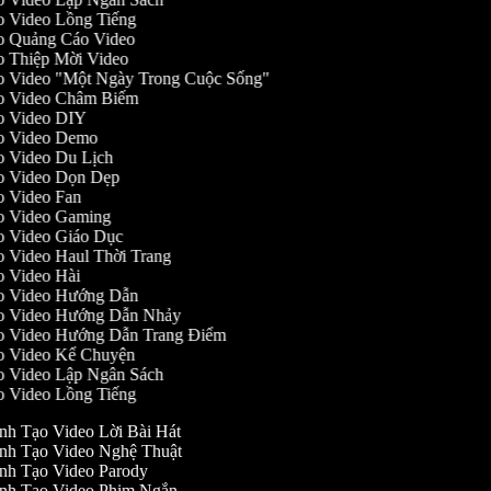
ạo Video Lồng Tiếng
ạo Quảng Cáo Video
ạo Thiệp Mời Video
ạo Video "Một Ngày Trong Cuộc Sống"
Tạo Video Châm Biếm
ạo Video DIY
Tạo Video Demo
ạo Video Du Lịch
ạo Video Dọn Dẹp
ạo Video Fan
ạo Video Gaming
ạo Video Giáo Dục
ạo Video Haul Thời Trang
ạo Video Hài
Tạo Video Hướng Dẫn
Tạo Video Hướng Dẫn Nhảy
Tạo Video Hướng Dẫn Trang Điểm
ạo Video Kể Chuyện
ạo Video Lập Ngân Sách
ạo Video Lồng Tiếng
nh Tạo Video Lời Bài Hát
nh Tạo Video Nghệ Thuật
nh Tạo Video Parody
nh Tạo Video Phim Ngắn