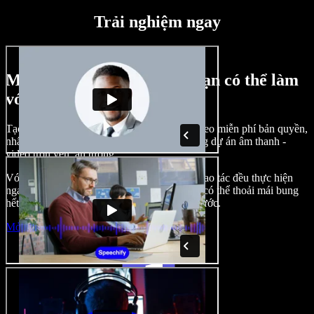
Trải nghiệm ngay
Một vài ví dụ về những gì bạn có thể làm
với Speechify Studio
Tạo lồng tiếng, chèn hình ảnh, âm thanh, video miễn phí bản quyền,
nhân bản giọng nói của bạn để tạo nên những dự án âm thanh -
video trọn vẹn, ấn tượng.
Với giao diện trực quan, dễ làm quen, mọi thao tác đều thực hiện
ngay trên trình duyệt, nhà sáng tạo nội dung có thể thoải mái bung
hết ý tưởng mà không còn bị bó buộc như trước.
Mở Studio