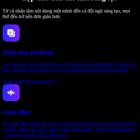
Từ cá nhân làm nội dung một mình đến cả đội ngũ sáng tạo, mọi
thứ đều trở nên đơn giản hơn.
Nhân bản giọng nói
Tạo bản sao AI chất lượng cao từ giọng nói người thật chỉ trong vài
giây. Không cần cài đặt. Chạy trực tiếp trên trình duyệt của bạn.
Xem Nhân bản giọng nói
Lồng tiếng
Tạo bản lồng tiếng sống động như người thật trong tích tắc bằng AI.
Thuyết minh văn bản, video, video giải thích – bất kỳ nội dung nào
– với mọi phong cách bạn muốn.