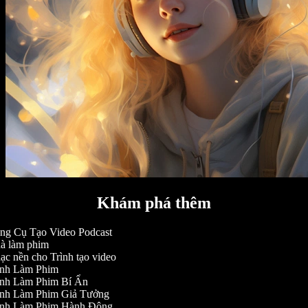
Khám phá thêm
g Cụ Tạo Video Podcast
 làm phim
c nền cho Trình tạo video
nh Làm Phim
nh Làm Phim Bí Ẩn
nh Làm Phim Giả Tưởng
nh Làm Phim Hành Động