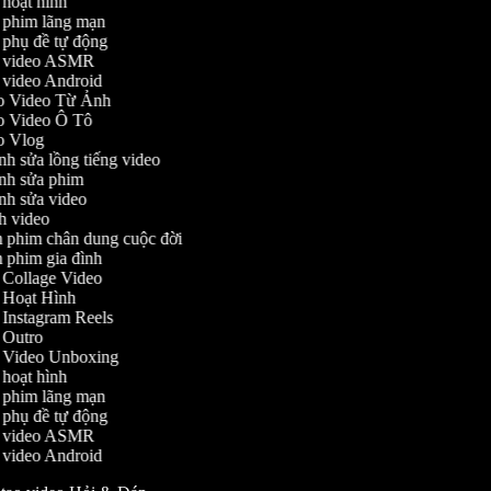
o hoạt hình
ạo phim lãng mạn
ạo phụ đề tự động
ạo video ASMR
ạo video Android
ạo Video Từ Ảnh
ạo Video Ô Tô
ạo Vlog
ỉnh sửa lồng tiếng video
hỉnh sửa phim
hỉnh sửa video
ịch video
àm phim chân dung cuộc đời
àm phim gia đình
ạo Collage Video
ạo Hoạt Hình
ạo Instagram Reels
ạo Outro
ạo Video Unboxing
o hoạt hình
ạo phim lãng mạn
ạo phụ đề tự động
ạo video ASMR
ạo video Android