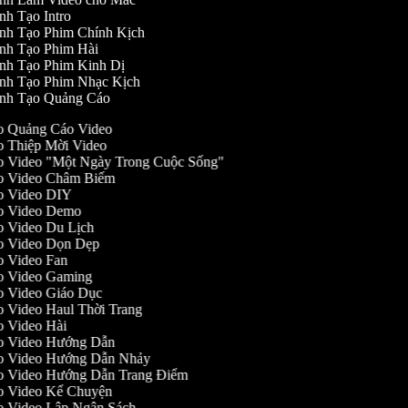
nh Tạo Intro
nh Tạo Phim Chính Kịch
nh Tạo Phim Hài
nh Tạo Phim Kinh Dị
nh Tạo Phim Nhạc Kịch
nh Tạo Quảng Cáo
ạo Quảng Cáo Video
ạo Thiệp Mời Video
ạo Video "Một Ngày Trong Cuộc Sống"
Tạo Video Châm Biếm
ạo Video DIY
Tạo Video Demo
ạo Video Du Lịch
ạo Video Dọn Dẹp
ạo Video Fan
ạo Video Gaming
ạo Video Giáo Dục
ạo Video Haul Thời Trang
ạo Video Hài
Tạo Video Hướng Dẫn
Tạo Video Hướng Dẫn Nhảy
Tạo Video Hướng Dẫn Trang Điểm
ạo Video Kể Chuyện
ạo Video Lập Ngân Sách