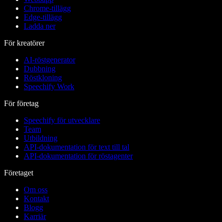
Chrome-tillägg
Edge-tillägg
Ladda ner
För kreatörer
AI-röstgenerator
Dubbning
Röstkloning
Speechify Work
För företag
Speechify för utvecklare
Team
Utbildning
API-dokumentation för text till tal
API-dokumentation för röstagenter
Företaget
Om oss
Kontakt
Blogg
Karriär