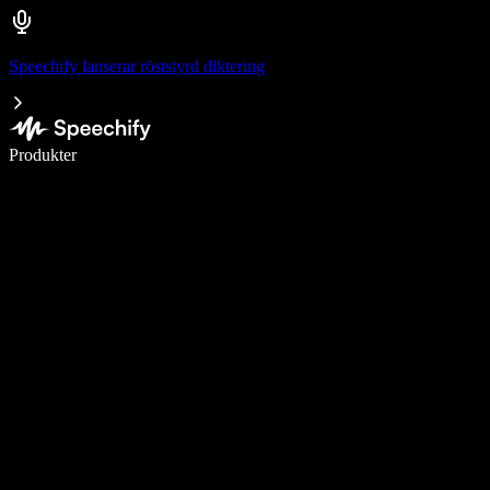
Speechify lanserar röststyrd diktering
Skriv 5× snabbare med röstdiktering
Produkter
Läs mer