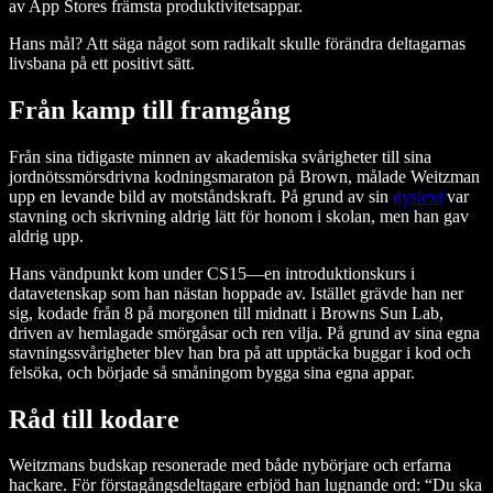
av App Stores främsta produktivitetsappar.
Hans mål? Att säga något som radikalt skulle förändra deltagarnas
livsbana på ett positivt sätt.
Från kamp till framgång
Från sina tidigaste minnen av akademiska svårigheter till sina
jordnötssmörsdrivna kodningsmaraton på Brown, målade Weitzman
upp en levande bild av motståndskraft. På grund av sin
dyslexi
var
stavning och skrivning aldrig lätt för honom i skolan, men han gav
aldrig upp.
Hans vändpunkt kom under CS15—en introduktionskurs i
datavetenskap som han nästan hoppade av. Istället grävde han ner
sig, kodade från 8 på morgonen till midnatt i Browns Sun Lab,
driven av hemlagade smörgåsar och ren vilja. På grund av sina egna
stavningssvårigheter blev han bra på att upptäcka buggar i kod och
felsöka, och började så småningom bygga sina egna appar.
Råd till kodare
Weitzmans budskap resonerade med både nybörjare och erfarna
hackare. För förstagångsdeltagare erbjöd han lugnande ord: “Du ska