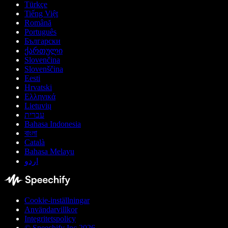
Türkçe
Tiếng Việt
Română
Português
Български
ქართული
Slovenčina
Slovenščina
Eesti
Hrvatski
Ελληνικά
Lietuvių
עברית
Bahasa Indonesia
বাংলা
Català
Bahasa Melayu
اردو
Cookie-inställningar
Användarvillkor
Integritetspolicy
© Speechify Inc 2026