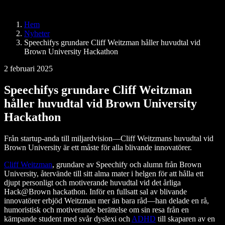
Speechify för Access to Work
Speechify för DSA
SIMBA-röstagenter
Hem
Speechify för utvecklare
Nyheter
Speechifys grundare Cliff Weitzman håller huvudtal vid
Brown University Hackathon
2 februari 2025
Speechifys grundare Cliff Weitzman
håller huvudtal vid Brown University
Hackathon
Från startup-anda till miljardvision—Cliff Weitzmans huvudtal vid
Brown University är ett måste för alla blivande innovatörer.
Cliff Weitzman
, grundare av Speechify och alumn från Brown
University, återvände till sitt alma mater i helgen för att hålla ett
djupt personligt och motiverande huvudtal vid det årliga
Hack@Brown hackathon. Inför en fullsatt sal av blivande
innovatörer erbjöd Weitzman mer än bara råd—han delade en rå,
humoristisk och motiverande berättelse om sin resa från en
kämpande student med svår dyslexi och
ADHD
till skaparen av en