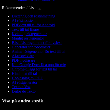
Rekommenderad läsning
Diktering och röstinmatning
AI-röstassistent
PDF-text till tal för Android
Text-till-tal-läsare
Kvinnlig röstgenerator
Manlig röstgenerator
Bästa läsprogrammet för dyslexi
Generator för robotröster
Anime-röstgenerator för text till tal
AI-röstväxlare
PDF-ljudläsare
Kan Google Docs läsa upp för mig
Chrome-tillägg för text till tal
Hindi text till tal
Uppläsning av PDF
AI-röstgenerator
Texto a Voz
Leitor de Texto
Visa på andra språk