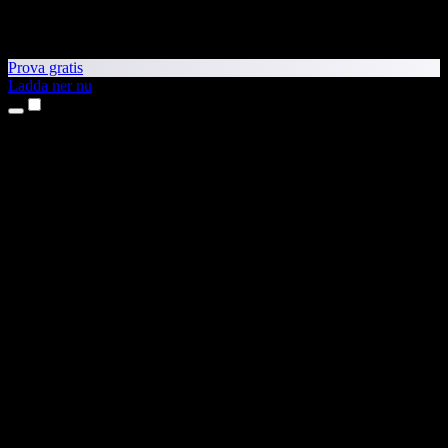
Prova gratis
Ladda ner nu
Produkter
Text till tal
Appar för iPhone och iPad
Android-app
Chrome-tillägg
Edge-tillägg
Webbapp
Mac-app
Windows-app