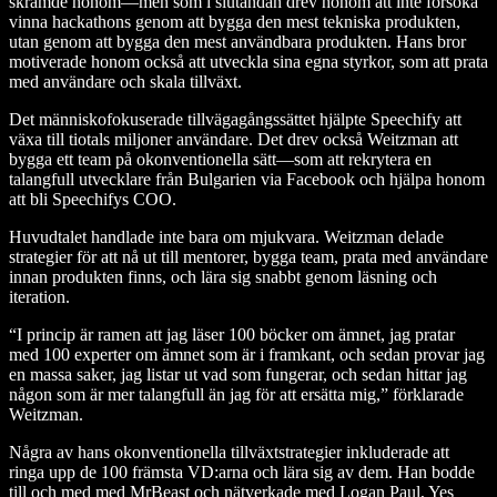
skrämde honom—men som i slutändan drev honom att inte försöka
vinna hackathons genom att bygga den mest tekniska produkten,
utan genom att bygga den mest användbara produkten. Hans bror
motiverade honom också att utveckla sina egna styrkor, som att prata
med användare och skala tillväxt.
Det människofokuserade tillvägagångssättet hjälpte Speechify att
växa till tiotals miljoner användare. Det drev också Weitzman att
bygga ett team på okonventionella sätt—som att rekrytera en
talangfull utvecklare från Bulgarien via Facebook och hjälpa honom
att bli Speechifys COO.
Huvudtalet handlade inte bara om mjukvara. Weitzman delade
strategier för att nå ut till mentorer, bygga team, prata med användare
innan produkten finns, och lära sig snabbt genom läsning och
iteration.
“I princip är ramen att jag läser 100 böcker om ämnet, jag pratar
med 100 experter om ämnet som är i framkant, och sedan provar jag
en massa saker, jag listar ut vad som fungerar, och sedan hittar jag
någon som är mer talangfull än jag för att ersätta mig,” förklarade
Weitzman.
Några av hans okonventionella tillväxtstrategier inkluderade att
ringa upp de 100 främsta VD:arna och lära sig av dem. Han bodde
till och med med MrBeast och nätverkade med Logan Paul, Yes