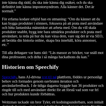
inte känna dig rädd, du ska inte känna dig osäker, och du ska
definitivt inte känna impostorsyndrom. Alla känner det. Det är
normalt.”
För erfarna kodare erbjöd han en utmaning: “Om du känner att du
kan bygga produkter i sömnen, fokusera på att prata med användare
och hitta fantastiska människor att arbeta med. Om du vill skala
produkter snabbt, bygg inte bara utmärkta produkter och prata med
användare, ta reda på hur du kan växa dem, vare sig det är via SEO,
att berätta din historia online, skapa bra innehåll, köra annonser,
etc.”
Till alla deltagare var hans råd: “Läs massor av böcker, var snäll mot
dina professorer, och delta i så många hackathons du kan.”
Historien om Speechify
Speechify
, hans AI-drivna
text till tal
plattform, föddes ur personligt
behov och formades genom oavbruten iteration och
användarfeedback. I de tidiga dagarna byggde han 36 produkter och
ringde till och med användare direkt för att förstå vad som var fel
och hur produkten kunde förbättras.
Weitzman tackade sin bror Tyler, ett kodningsunderbarn, som initialt