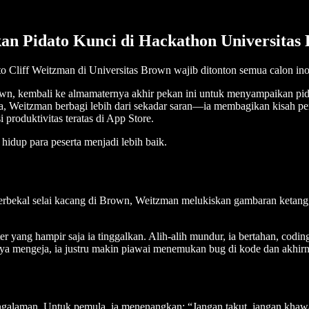
kan Pidato Kunci di Hackathon Universitas
o Cliff Weitzman di Universitas Brown wajib ditonton semua calon ino
rown, kembali ke almamaternya akhir pekan ini untuk menyampaikan pid
Weitzman berbagi lebih dari sekadar saran—ia membagikan kisah perj
 produktivitas teratas di App Store.
dup para peserta menjadi lebih baik.
 berbekal selai kacang di Brown, Weitzman melukiskan gambaran keta
 yang hampir saja ia tinggalkan. Alih-alih mundur, ia bertahan, codi
annya mengeja, ia justru makin piawai menemukan bug di kode dan akhi
alaman. Untuk pemula, ia menenangkan: “Jangan takut, jangan khawat