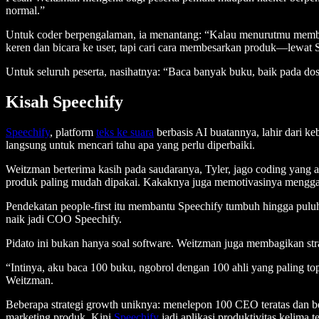
normal.”
Untuk coder berpengalaman, ia menantang: “Kalau menurutmu memba
keren dan bicara ke user, tapi cari cara membesarkan produk—lewat SEO
Untuk seluruh peserta, nasihatnya: “Baca banyak buku, baik pada do
Kisah Speechify
Speechify
, platform
teks ke suara
berbasis AI buatannya, lahir dari ke
langsung untuk mencari tahu apa yang perlu diperbaiki.
Weitzman berterima kasih pada saudaranya, Tyler, jago coding yang
produk paling mudah dipakai. Kakaknya juga memotivasinya menggali 
Pendekatan people-first itu membantu Speechify tumbuh hingga pulu
naik jadi COO Speechify.
Pidato ini bukan hanya soal software. Weitzman juga membagikan stra
“Intinya, aku baca 100 buku, ngobrol dengan 100 ahli yang paling to
Weitzman.
Beberapa strategi growth uniknya: menelepon 100 CEO teratas dan bel
marketing produk. Kini,
Speechify
jadi aplikasi produktivitas kelima