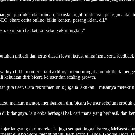
ngun produk sudah mudah, fokuslah ngobrol dengan pengguna dan tem
, share cerita online, bikin konten, pasang iklan, dll.”
sen, dan ikuti hackathon sebanyak mungkin.”
butuhan pribadi dan terus diasah lewat iterasi tanpa henti serta feed
 awalnya bikin minder—tapi akhirnya mendorong dia untuk tidak meng
kekuatan diri: bicara ke user dan scaling growth.
han juta user. Cara rekrutmen unik juga ia lakukan—misalnya merekru
tegi mencari mentor, membangun tim, bicara ke user sebelum produk ada
p di bidangnya, lalu coba berbagai hal, cari mana yang berhasil, dan 
ajar langsung dari mereka. Ia juga sempat tinggal bareng MrBeast dan
 terbesar di App Store, mengungguli Perplexity, Claude, Google Docs, D