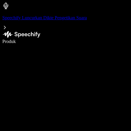
Speechify Luncurkan Dikte Pengetikan Suara
Menulis 5× lebih cepat dengan dikte suara
Produk
Pelajari lebih lanjut