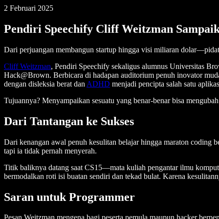
2 Februari 2025
Pendiri Speechify Cliff Weitzman Sampai
Dari perjuangan membangun startup hingga visi miliaran dolar—pidat
Cliff Weitzman
, Pendiri Speechify sekaligus alumnus Universitas B
Hack@Brown. Berbicara di hadapan auditorium penuh inovator muda, 
dengan disleksia berat dan
ADHD
menjadi pencipta salah satu aplikasi
Tujuannya? Menyampaikan sesuatu yang benar-benar bisa mengubah hi
Dari Tantangan ke Sukses
Dari kenangan awal penuh kesulitan belajar hingga maraton coding
tapi ia tidak pernah menyerah.
Titik baliknya datang saat CS15—mata kuliah pengantar ilmu komputer
bermodalkan roti isi buatan sendiri dan tekad bulat. Karena kesulit
Saran untuk Programmer
Pesan Weitzman mengena bagi peserta pemula maupun hacker berpeng