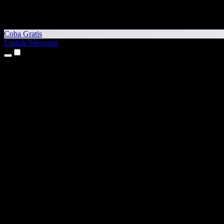
Coba Gratis
Unduh Sekarang
Produk
Teks ke Suara
Aplikasi iPhone & iPad
Aplikasi Android
Ekstensi Chrome
Ekstensi Edge
Aplikasi Web
Aplikasi Mac
Aplikasi Windows