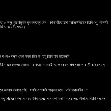
অনুপ্রেরণামূলক মূল বক্তব্য দেন। শিক্ষার্থীতে ঠাসা অডিটোরিয়ামে তিনি শুধু পরামর্শই
নির্মাতা হয়ে উঠেছেন।
ে কখনও বানান লেখা সহজ ছিল না, তবু তিনি হাল ছাড়েননি।
স্যান্ডউইচ আর জেদের জোরে। বানানের সমস্যাই তাকে কোডে বাগ ধরায় পারদর্শী করে তোলে,
ারক মনে করারও দরকার নেই। সবাই এমনটাই অনুভব করে। এটা স্বাভাবিক।”
 শুধু প্রোডাক্ট বানানো আর ইউজারদের সঙ্গে কথা বলাই যথেষ্ট নয়, কীভাবে গ্রোথ করবেন