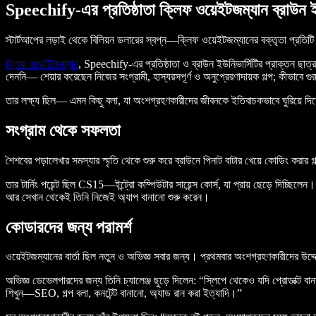
Speechify-এর প্রতিষ্ঠাতা ক্লিফ ওয়েইটজম্যান ব্রাউন ইউ
স্টার্টআপের লড়াই থেকে বিলিয়ন ডলারের স্বপ্ন—ক্লিফ ওয়েইটজম্যানের বক্তৃতা প্রতি
ক্লিফ ওয়েইটজম্যান
, Speechify-এর প্রতিষ্ঠাতা ও ব্রাউন ইউনিভার্সিটির প্রাক্তন ছাত
দেননি— শেয়ার করেছেন নিজের সংগ্রামী, হাস্যরসপূর্ণ ও অনুপ্রেরণাদায়ক গল্প; কীভাবে গুর
তার লক্ষ্য ছিল— এমন কিছু বলা, যা অংশগ্রহণকারীদের জীবনকে ইতিবাচকভাবে ঘুরিয়ে দি
সংগ্রাম থেকে সফলতা
শৈশবের পড়ালেখার সমস্যার স্মৃতি থেকে শুরু করে ব্রাউনে পিনাট বাটার খেয়ে কোডিং করা
তার টার্নিং পয়েন্ট ছিল CS15—ইন্ট্রো কম্পিউটার সায়েন্স কোর্স, যা প্রায় ছেড়ে দিচ
আর সেখান থেকেই তিনি নিজেই অ্যাপ বানানো শুরু করেন।
কোডারদের জন্য পরামর্শ
ওয়েইটজম্যানের বার্তা ছিল নতুন ও অভিজ্ঞ সবার জন্য। প্রথমবার অংশগ্রহণকারীদের 
অভিজ্ঞ ডেভেলপারদের জন্য তিনি চ্যালেঞ্জ ছুড়ে দিলেন: “স্লিপে থেকেও যদি প্রোডাক্ট বা
শিখুন—SEO, গল্প বলা, কনটেন্ট বানানো, অ্যাড রান করা ইত্যাদি।”