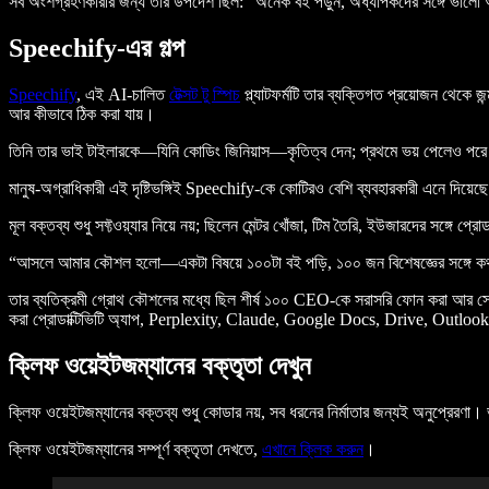
সব অংশগ্রহণকারীর জন্য তাঁর উপদেশ ছিল: “অনেক বই পড়ুন, অধ্যাপকদের সঙ্গে ভালো
Speechify-এর গল্প
Speechify
, এই AI-চালিত
টেক্সট টু স্পিচ
প্ল্যাটফর্মটি তার ব্যক্তিগত প্রয়োজন থেকে 
আর কীভাবে ঠিক করা যায়।
তিনি তার ভাই টাইলারকে—যিনি কোডিং জিনিয়াস—কৃতিত্ব দেন; প্রথমে ভয় পেলেও পরে ব
মানুষ-অগ্রাধিকারী এই দৃষ্টিভঙ্গিই Speechify-কে কোটিরও বেশি ব্যবহারকারী এনে দ
মূল বক্তব্য শুধু সফ্টওয়্যার নিয়ে নয়; ছিলেন মেন্টর খোঁজা, টিম তৈরি, ইউজারদের সঙ্গে 
“আসলে আমার কৌশল হলো—একটা বিষয়ে ১০০টা বই পড়ি, ১০০ জন বিশেষজ্ঞের সঙ্গে কথা 
তার ব্যতিক্রমী গ্রোথ কৌশলের মধ্যে ছিল শীর্ষ ১০০ CEO-কে সরাসরি ফোন করা আর
করা প্রোডাক্টিভিটি অ্যাপ, Perplexity, Claude, Google Docs, Drive, Outlook
ক্লিফ ওয়েইটজম্যানের বক্তৃতা দেখুন
ক্লিফ ওয়েইটজম্যানের বক্তব্য শুধু কোডার নয়, সব ধরনের নির্মাতার জন্যই অনুপ্রেরণা
ক্লিফ ওয়েইটজম্যানের সম্পূর্ণ বক্তৃতা দেখতে,
এখানে ক্লিক করুন
।