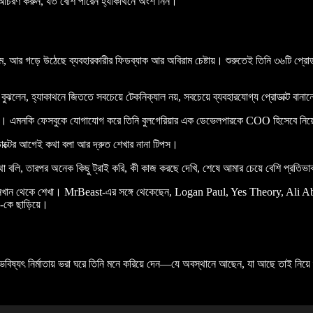
 আচরণ করুন, যত বেশি পারেন হ্যাকাথনে অংশ নিন।”
জন্ম, আর গড়ে উঠেছে ব্যবহারকারীর ফিডব্যাক আর অবিরাম চেষ্টায়। শুরুতেই তিনি ৩৬টি প্র
ুঝলেন, হ্যাকাথনে জিততে সবচেয়ে টেকনিক্যাল নয়, সবচেয়ে ব্যবহারযোগ্য প্রোডাক্ট 
িয়েছে। এমনকি ফেসবুকে যোগাযোগ করে তিনি বুলগেরিয়ার এক ডেভেলপারকে COO হিসেবে নি
প্রোডাক্টের আগেই কথা বলা আর দ্রুত শেখার নানা টিপস।
বলি, তারপর অনেক কিছু ট্রাই করি, কী কাজ করছে দেখি, শেষে আমার চেয়ে বেশি প্রতিভ
 সেখান থেকে শেখা। MrBeast-এর সঙ্গে থেকেছেন, Logan Paul, Yes Theory, Ali Abd
‑কে ছাড়িয়ে।
। ভবিষ্যৎ নির্মাতায় ভরা ঘরে তিনি মনে করিয়ে দেন—যে অবস্থানে আছেন, যা আছে তাই নিয