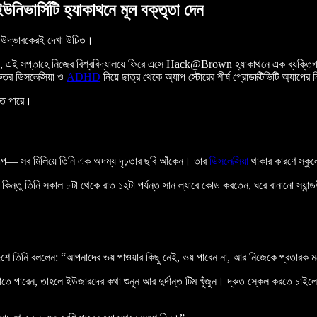
নিভার্সিটি হ্যাকাথনে মূল বক্তৃতা দেন
টি উদ্ভাবকেরই দেখা উচিত।
্র, এই সপ্তাহে নিজের বিশ্ববিদ্যালয়ে ফিরে এসে Hack@Brown হ্যাকাথনে এক ব্যক্তিগত ও 
ুতর ডিসলেক্সিয়া ও
ADHD
নিয়ে ছাত্র থেকে অ্যাপ স্টোরের শীর্ষ প্রোডাক্টিভিটি অ্যাপের 
তে পারে।
র গল্প— সব মিলিয়ে তিনি এক অদম্য দৃঢ়তার ছবি আঁকেন। তার
ডিসলেক্সিয়া
থাকার কারণে স্কুল
্ছিলেন। কিন্তু তিনি সকাল ৮টা থেকে রাত ১২টা পর্যন্ত সান ল্যাবে কোড করতেন, ঘরে বানানো 
উদ্দেশে তিনি বললেন: “আপনাদের ভয় পাওয়ার কিছু নেই, ভয় পাবেন না, আর নিজেকে প্রত
নাতে পারেন, তাহলে ইউজারদের কথা শুনুন আর দুর্দান্ত টিম খুঁজুন। দ্রুত স্কেল করতে চাইলে