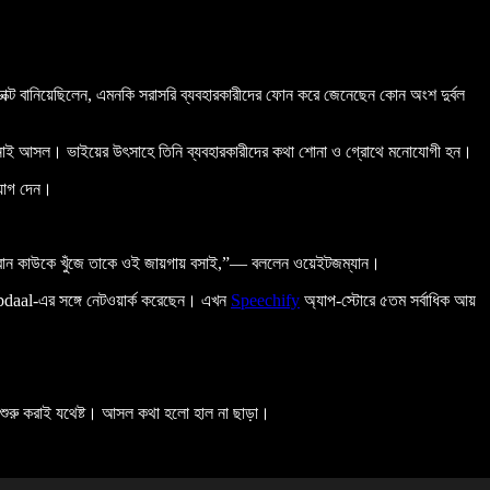
োডাক্ট বানিয়েছিলেন, এমনকি সরাসরি ব্যবহারকারীদের ফোন করে জেনেছেন কোন অংশ দুর্বল
বানানোই আসল। ভাইয়ের উৎসাহে তিনি ব্যবহারকারীদের কথা শোনা ও গ্রোথে মনোযোগী হন।
য়োগ দেন।
াবান কাউকে খুঁজে তাকে ওই জায়গায় বসাই,”— বললেন ওয়েইটজম্যান।
aal-এর সঙ্গে নেটওয়ার্ক করেছেন। এখন
Speechify
অ্যাপ‑স্টোরে ৫তম সর্বাধিক আয়
়ে শুরু করাই যথেষ্ট। আসল কথা হলো হাল না ছাড়া।