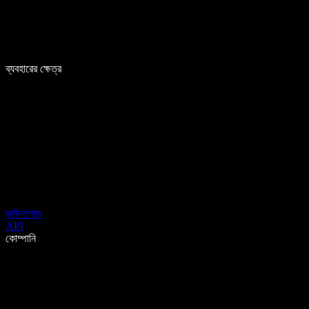
ব্যবহারের ক্ষেত্র
ডাউনলোড
API
কোম্পানি