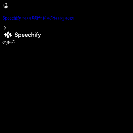
Speechify ভয়েস টাইপিং ডিকটেশন চালু করেছে
ভয়েস টাইপিং দিয়ে ৫ গুণ দ্রুত লিখুন
প্রোডাক্ট
আরও জানুন