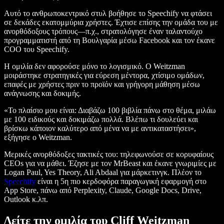
Αυτό το ανθρωποκεντρικό στυλ βοήθησε το Speechify να φτάσει
σε δεκάδες εκατομμύρια χρήστες. Έχτισε επίσης την ομάδα του με
ανορθόδοξους τρόπους—π.χ., στρατολόγησε έναν ταλαντούχο
προγραμματιστή από τη Βουλγαρία μέσω Facebook και τον έκανε
COO του Speechify.
Η ομιλία δεν αφορούσε μόνο το λογισμικό. Ο Weitzman
μοιράστηκε στρατηγικές για εύρεση μέντορα, χτίσιμο ομάδων,
επαφές με χρήστες πριν το προϊόν και γρήγορη μάθηση μέσω
ανάγνωσης και δοκιμής.
«Το πλαίσιο μου είναι: Διαβάζω 100 βιβλία πάνω στο θέμα, μιλάω
με 100 ειδικούς και δοκιμάζω πολλά. Βλέπω τι δουλεύει και
βρίσκω κάποιον καλύτερο από μένα να με αντικαταστήσει»,
εξήγησε ο Weitzman.
Μερικές ανορθόδοξες τακτικές του: τηλεφωνούσε σε κορυφαίους
CEOs για να μάθει. Έζησε με τον MrBeast και έκανε γνωριμίες με
Logan Paul, Yes Theory, Ali Abdaal για μάρκετινγκ. Πλέον το
Speechify
είναι η 5η πιο κερδοφόρα παραγωγική εφαρμογή στο
App Store, πάνω από Perplexity, Claude, Google Docs, Drive,
Outlook κ.λπ.
Δείτε την ομιλία του Cliff Weitzman