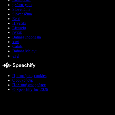
ქართული
Slovenčina
Slovenščina
Eesti
Hrvatski
Lietuvių
עברית
Bahasa Indonesia
বাংলা
Català
Bahasa Melayu
اردو
Προτιμήσεις cookies
Όροι χρήσης
Πολιτική απορρήτου
© Speechify Inc 2026