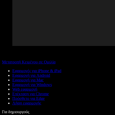
Μετατροπή Κειμένου σε Ομιλία
Εφαρμογές για iPhone & iPad
Εφαρμογή για Android
Εφαρμογή για Mac
Εφαρμογή για Windows
Web εφαρμογή
Επέκταση για Chrome
Πρόσθετο για Edge
Λήψη εφαρμογής
Για δημιουργούς