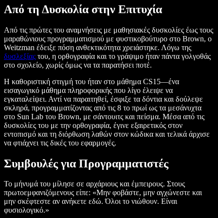
Από τη Δυσκολία στην Επιτυχία
Από τις πρώτες του αναμνήσεις με μαθησιακές δυσκολίες έως τους
μαραθώνιους προγραμματισμού με φυστικοβούτυρο στο Brown, ο
Weitzman έδειξε πόση ανθεκτικότητα χρειάστηκε. Λόγω της
δυσλεξίας
του, η ορθογραφία και το γράψιμο ήταν πάντα γολγοθάς
στο σχολείο, χωρίς όμως να τα παρατήσει ποτέ.
Η καθοριστική στιγμή του ήταν στο μάθημα CS15—ένα
εισαγωγικό μάθημα πληροφορικής που λίγο έλειψε να
εγκαταλείψει. Αντί να παραιτηθεί, έσφιξε τα δόντια και δούλεψε
σκληρά, προγραμματίζοντας από τις 8 το πρωί ως τα μεσάνυχτα
στο Sun Lab του Brown, με σάντουιτς και πείσμα. Μέσα από τις
δυσκολίες του με την ορθογραφία, έγινε εξαιρετικός στον
εντοπισμό και τη διόρθωση λαθών στον κώδικα και τελικά άρχισε
να φτιάχνει τις δικές του εφαρμογές.
Συμβουλές για Προγραμματιστές
Το μήνυμά του μίλησε σε αρχάριους και έμπειρους. Στους
πρωτοεμφανιζόμενους είπε: «Μην φοβάστε, μην αγχώνεστε και
μην σκέφτεστε αν ανήκετε εδώ. Όλοι το νιώθουν. Είναι
φυσιολογικό.»