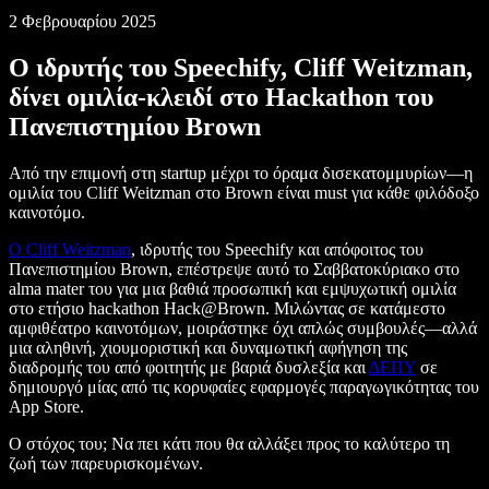
2 Φεβρουαρίου 2025
Ο ιδρυτής του Speechify, Cliff Weitzman,
δίνει ομιλία-κλειδί στο Hackathon του
Πανεπιστημίου Brown
Από την επιμονή στη startup μέχρι το όραμα δισεκατομμυρίων—η
ομιλία του Cliff Weitzman στο Brown είναι must για κάθε φιλόδοξο
καινοτόμο.
Ο Cliff Weitzman
, ιδρυτής του Speechify και απόφοιτος του
Πανεπιστημίου Brown, επέστρεψε αυτό το Σαββατοκύριακο στο
alma mater του για μια βαθιά προσωπική και εμψυχωτική ομιλία
στο ετήσιο hackathon Hack@Brown. Μιλώντας σε κατάμεστο
αμφιθέατρο καινοτόμων, μοιράστηκε όχι απλώς συμβουλές—αλλά
μια αληθινή, χιουμοριστική και δυναμωτική αφήγηση της
διαδρομής του από φοιτητής με βαριά δυσλεξία και
ΔΕΠΥ
σε
δημιουργό μίας από τις κορυφαίες εφαρμογές παραγωγικότητας του
App Store.
Ο στόχος του; Να πει κάτι που θα αλλάξει προς το καλύτερο τη
ζωή των παρευρισκομένων.