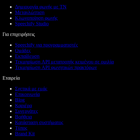
Δημιουργία φωνής με ΤΝ
Μεταγλώττιση
Κλωνοποίηση φωνής
Speechify Studio
Για επιχειρήσεις
Speechify για προγραμματιστές
Ομάδες
Εκπαίδευση
Τεκμηρίωση API μετατροπής κειμένου σε ομιλία
Τεκμηρίωση API φωνητικών πρακτόρων
Εταιρεία
Σχετικά με εμάς
Επικοινωνία
Blog
Καριέρα
Συνεργάτες
Βοήθεια
Κατάσταση συστήματος
Τύπος
Brand Kit