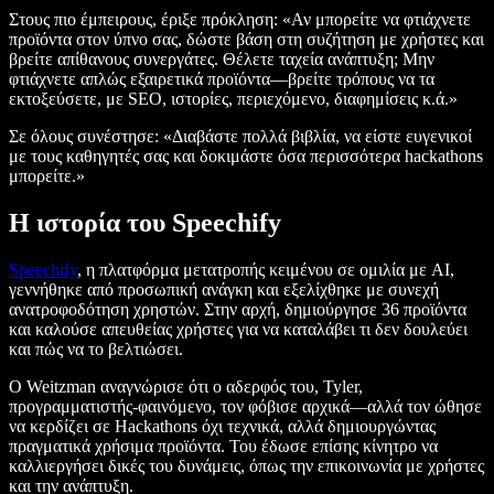
Στους πιο έμπειρους, έριξε πρόκληση: «Αν μπορείτε να φτιάχνετε
προϊόντα στον ύπνο σας, δώστε βάση στη συζήτηση με χρήστες και
βρείτε απίθανους συνεργάτες. Θέλετε ταχεία ανάπτυξη; Μην
φτιάχνετε απλώς εξαιρετικά προϊόντα—βρείτε τρόπους να τα
εκτοξεύσετε, με SEO, ιστορίες, περιεχόμενο, διαφημίσεις κ.ά.»
Σε όλους συνέστησε: «Διαβάστε πολλά βιβλία, να είστε ευγενικοί
με τους καθηγητές σας και δοκιμάστε όσα περισσότερα hackathons
μπορείτε.»
Η ιστορία του Speechify
Speechify
, η πλατφόρμα μετατροπής κειμένου σε ομιλία με AI,
γεννήθηκε από προσωπική ανάγκη και εξελίχθηκε με συνεχή
ανατροφοδότηση χρηστών. Στην αρχή, δημιούργησε 36 προϊόντα
και καλούσε απευθείας χρήστες για να καταλάβει τι δεν δουλεύει
και πώς να το βελτιώσει.
Ο Weitzman αναγνώρισε ότι ο αδερφός του, Tyler,
προγραμματιστής-φαινόμενο, τον φόβισε αρχικά—αλλά τον ώθησε
να κερδίζει σε Hackathons όχι τεχνικά, αλλά δημιουργώντας
πραγματικά χρήσιμα προϊόντα. Του έδωσε επίσης κίνητρο να
καλλιεργήσει δικές του δυνάμεις, όπως την επικοινωνία με χρήστες
και την ανάπτυξη.