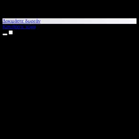
Δοκιμάστε δωρεάν
Κατεβάστε τώρα
Προϊόντα
Κείμενο σε Ομιλία
Εφαρμογές για iPhone & iPad
Εφαρμογή για Android
Επέκταση για Chrome
Επέκταση για Edge
Web εφαρμογή
Εφαρμογή για Mac
Εφαρμογή για Windows