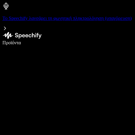
Το Speechify λανσάρει τη φωνητική πληκτρολόγηση (υπαγόρευση)
Γράψτε 5× πιο γρήγορα με φωνητική πληκτρολόγηση
Προϊόντα
Μάθετε περισσότερα