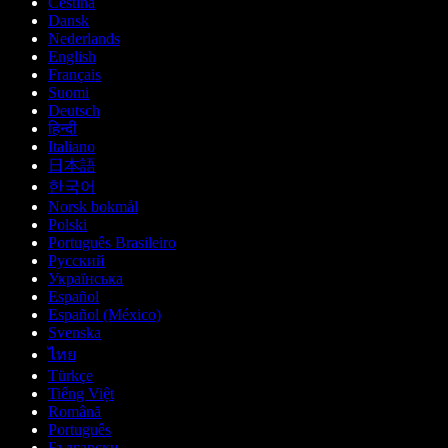
Čeština
Dansk
Nederlands
English
Français
Suomi
Deutsch
हिन्दी
Italiano
日本語
한국어
Norsk bokmål
Polski
Português Brasileiro
Русский
Українська
Español
Español (México)
Svenska
ไทย
Türkçe
Tiếng Việt
Română
Português
Български