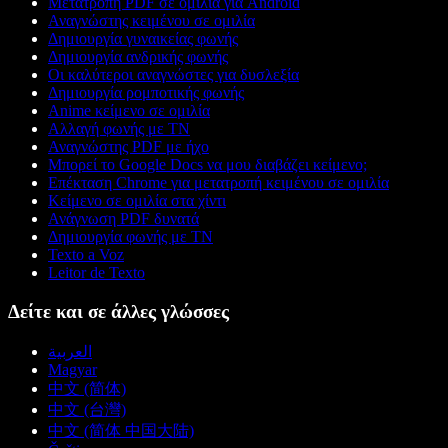
Μετατροπή PDF σε ομιλία για Android
Αναγνώστης κειμένου σε ομιλία
Δημιουργία γυναικείας φωνής
Δημιουργία ανδρικής φωνής
Οι καλύτεροι αναγνώστες για δυσλεξία
Δημιουργία ρομποτικής φωνής
Anime κείμενο σε ομιλία
Αλλαγή φωνής με ΤΝ
Αναγνώστης PDF με ήχο
Μπορεί το Google Docs να μου διαβάζει κείμενο;
Επέκταση Chrome για μετατροπή κειμένου σε ομιλία
Κείμενο σε ομιλία στα χίντι
Ανάγνωση PDF δυνατά
Δημιουργία φωνής με ΤΝ
Texto a Voz
Leitor de Texto
Δείτε και σε άλλες γλώσσες
العربية
Magyar
中文 (简体)
中文 (台灣)
中文 (简体 中国大陆)