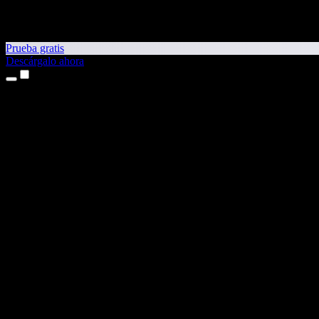
Prueba gratis
Descárgalo ahora
Productos
Texto a voz
Apps para iPhone y iPad
App para Android
Extensión para Chrome
Extensión para Edge
App web
App para Mac