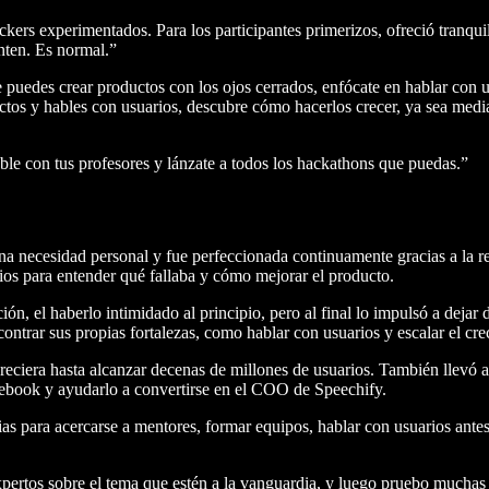
rs experimentados. Para los participantes primerizos, ofreció tranquil
enten. Es normal.”
puedes crear productos con los ojos cerrados, enfócate en hablar con us
ctos y hables con usuarios, descubre cómo hacerlos crecer, ya sea medi
able con tus profesores y lánzate a todos los hackathons que puedas.”
a necesidad personal y fue perfeccionada continuamente gracias a la ret
rios para entender qué fallaba y cómo mejorar el producto.
n, el haberlo intimidado al principio, pero al final lo impulsó a dejar 
ntrar sus propias fortalezas, como hablar con usuarios y escalar el cr
reciera hasta alcanzar decenas de millones de usuarios. También llevó 
acebook y ayudarlo a convertirse en el COO de Speechify.
as para acercarse a mentores, formar equipos, hablar con usuarios antes 
xpertos sobre el tema que estén a la vanguardia, y luego pruebo mucha