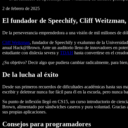
2 de febrero de 2025
El fundador de Speechify, Cliff Weitzman,
De la perseverancia emprendedora a una visión de mil millones de dól
Cliff Weitzman
, fundador de Speechify y exalumno de la Universidad
anual Hack@Brown. Ante un auditorio lleno de innovadores en potenci
estudiante con dislexia severa y
TDAH
hasta convertirse en el creado
¿Su objetivo? Decir algo que pudiera cambiar radicalmente, para bien, l
De la lucha al éxito
Desde sus primeros recuerdos de dificultades académicas hasta sus m
escribir y deletrear nunca fue fácil para él en la escuela, pero nunca b
Su punto de inflexión llegó en CS15, un curso introductorio de cienc
Brown, alimentado por sándwiches caseros y pura voluntad. Gracias a 
sus propias aplicaciones.
Consejos para programadores