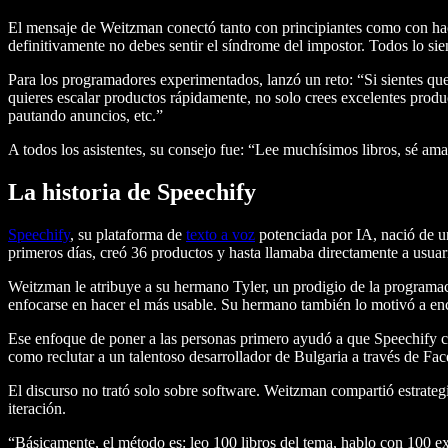
El mensaje de Weitzman conectó tanto con principiantes como con hacke
definitivamente no debes sentir el síndrome del impostor. Todos lo si
Para los programadores experimentados, lanzó un reto: “Si sientes que 
quieres escalar productos rápidamente, no solo crees excelentes produ
pautando anuncios, etc.”
A todos los asistentes, su consejo fue: “Lee muchísimos libros, sé am
La historia de Speechify
Speechify
, su plataforma de
texto a voz
potenciada por IA, nació de un
primeros días, creó 36 productos y hasta llamaba directamente a usua
Weitzman le atribuye a su hermano Tyler, un prodigio de la programació
enfocarse en hacer el más usable. Su hermano también lo motivó a enco
Ese enfoque de poner a las personas primero ayudó a que Speechify c
como reclutar a un talentoso desarrollador de Bulgaria a través de F
El discurso no trató solo sobre software. Weitzman compartió estrategi
iteración.
“Básicamente, el método es: leo 100 libros del tema, hablo con 100 e