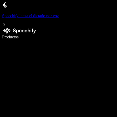
Speechify lanza el dictado por voz
Escribe 5× más rápido con dictado por voz
Productos
Más información