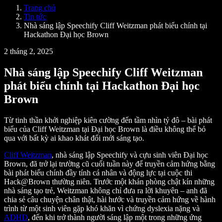
SIMBA Voice Agents
Trang chủ
Speechify cho nhà phát triển
Tin tức
Nhà sáng lập Speechify Cliff Weitzman phát biểu chính tại
Hackathon Đại học Brown
2 tháng 2, 2025
Nhà sáng lập Speechify Cliff Weitzman
phát biểu chính tại Hackathon Đại học
Brown
Từ tinh thần khởi nghiệp kiên cường đến tầm nhìn tỷ đô – bài phát
biểu của Cliff Weitzman tại Đại học Brown là điều không thể bỏ
qua với bất kỳ ai khao khát đổi mới sáng tạo.
Cliff Weitzman
, nhà sáng lập Speechify và cựu sinh viên Đại học
Brown, đã trở lại trường cũ cuối tuần này để truyền cảm hứng bằng
bài phát biểu chính đầy tính cá nhân và động lực tại cuộc thi
Hack@Brown thường niên. Trước một khán phòng chật kín những
nhà sáng tạo trẻ, Weitzman không chỉ đưa ra lời khuyên – anh đã
chia sẻ câu chuyện chân thật, hài hước và truyền cảm hứng về hành
trình từ một sinh viên gặp khó khăn vì chứng dyslexia nặng và
ADHD
, đến khi trở thành người sáng lập một trong những ứng