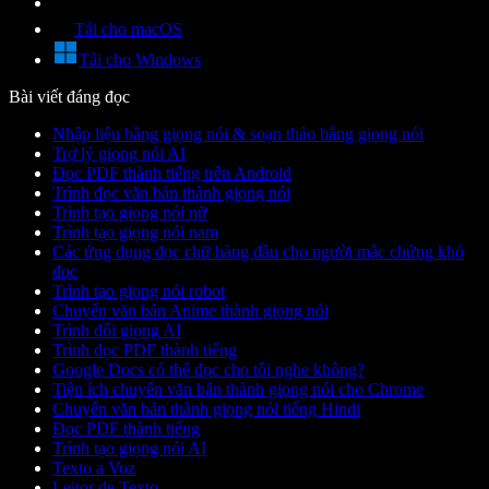
Tải cho macOS
Tải cho Windows
Bài viết đáng đọc
Nhập liệu bằng giọng nói & soạn thảo bằng giọng nói
Trợ lý giọng nói AI
Đọc PDF thành tiếng trên Android
Trình đọc văn bản thành giọng nói
Trình tạo giọng nói nữ
Trình tạo giọng nói nam
Các ứng dụng đọc chữ hàng đầu cho người mắc chứng khó
đọc
Trình tạo giọng nói robot
Chuyển văn bản Anime thành giọng nói
Trình đổi giọng AI
Trình đọc PDF thành tiếng
Google Docs có thể đọc cho tôi nghe không?
Tiện ích chuyển văn bản thành giọng nói cho Chrome
Chuyển văn bản thành giọng nói tiếng Hindi
Đọc PDF thành tiếng
Trình tạo giọng nói AI
Texto a Voz
Leitor de Texto