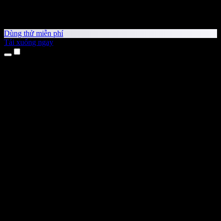
Dùng thử miễn phí
Tải xuống ngay
Sản phẩm
Chuyển văn bản thành giọng nói
Ứng dụng cho iPhone & iPad
Ứng dụng Android
Tiện ích cho Chrome
Tiện ích cho Edge
Ứng dụng web
Ứng dụng cho Mac