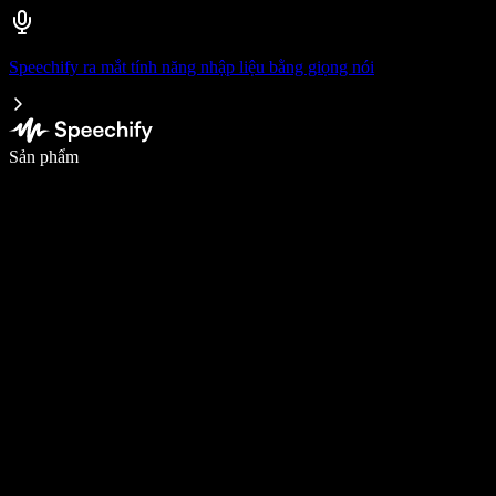
Speechify ra mắt tính năng nhập liệu bằng giọng nói
Viết nhanh gấp 5 lần với tính năng nhập bằng giọng nói
Sản phẩm
Tìm hiểu thêm