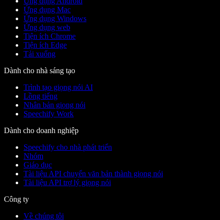
Ứng dụng Android
Ứng dụng Mac
Ứng dụng Windows
Ứng dụng web
Tiện ích Chrome
Tiện ích Edge
Tải xuống
Dành cho nhà sáng tạo
Trình tạo giọng nói AI
Lồng tiếng
Nhân bản giọng nói
Speechify Work
Dành cho doanh nghiệp
Speechify cho nhà phát triển
Nhóm
Giáo dục
Tài liệu API chuyển văn bản thành giọng nói
Tài liệu API trợ lý giọng nói
Công ty
Về chúng tôi