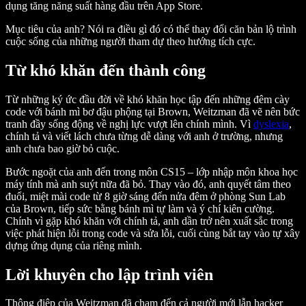
dụng tăng năng suất hàng đầu trên App Store.
Mục tiêu của anh? Nói ra điều gì đó có thể thay đổi căn bản lộ trình
cuộc sống của những người tham dự theo hướng tích cực.
Từ khó khăn đến thành công
Từ những ký ức đầu đời về khó khăn học tập đến những đêm cày
code với bánh mì bơ đậu phộng tại Brown, Weitzman đã vẽ nên bức
tranh đầy sống động về nghị lực vượt lên chính mình. Vì
dyslexia
,
chính tả và viết lách chưa từng dễ dàng với anh ở trường, nhưng
anh chưa bao giờ bỏ cuộc.
Bước ngoặt của anh đến trong môn CS15 – lớp nhập môn khoa học
máy tính mà anh suýt nữa đã bỏ. Thay vào đó, anh quyết tâm theo
đuổi, miệt mài code từ 8 giờ sáng đến nửa đêm ở phòng Sun Lab
của Brown, tiếp sức bằng bánh mì tự làm và ý chí kiên cường.
Chính vì gặp khó khăn với chính tả, anh dần trở nên xuất sắc trong
việc phát hiện lỗi trong code và sửa lỗi, cuối cùng bắt tay vào tự xây
dựng ứng dụng của riêng mình.
Lời khuyên cho lập trình viên
Thông điệp của Weitzman đã chạm đến cả người mới lẫn hacker