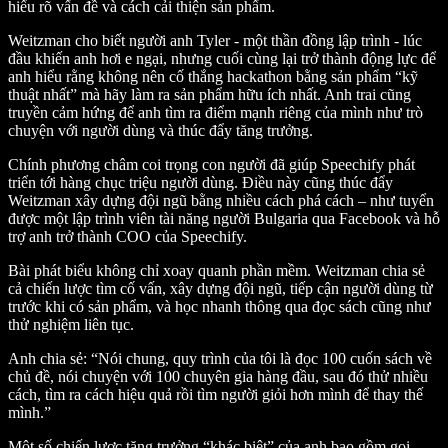
hiểu rõ vấn đề và cách cải thiện sản phẩm.
Weitzman cho biết người anh Tyler - một thần đồng lập trình - lúc
đầu khiến anh hơi e ngại, nhưng cuối cùng lại trở thành động lực để
anh hiểu rằng không nên cố thắng hackathon bằng sản phẩm “kỹ
thuật nhất” mà hãy làm ra sản phẩm hữu ích nhất. Anh trai cũng
truyền cảm hứng để anh tìm ra điểm mạnh riêng của mình như trò
chuyện với người dùng và thúc đẩy tăng trưởng.
Chính phương châm coi trọng con người đã giúp Speechify phát
triển tới hàng chục triệu người dùng. Điều này cũng thúc đẩy
Weitzman xây dựng đội ngũ bằng nhiều cách phá cách – như tuyển
được một lập trình viên tài năng người Bulgaria qua Facebook và hỗ
trợ anh trở thành COO của Speechify.
Bài phát biểu không chỉ xoay quanh phần mềm. Weitzman chia sẻ
cả chiến lược tìm cố vấn, xây dựng đội ngũ, tiếp cận người dùng từ
trước khi có sản phẩm, và học nhanh thông qua đọc sách cũng như
thử nghiệm liên tục.
Anh chia sẻ: “Nói chung, quy trình của tôi là đọc 100 cuốn sách về
chủ đề, nói chuyện với 100 chuyên gia hàng đầu, sau đó thử nhiều
cách, tìm ra cách hiệu quả rồi tìm người giỏi hơn mình để thay thế
mình.”
Một số chiến lược tăng trưởng “khác biệt” của anh bao gồm gọi