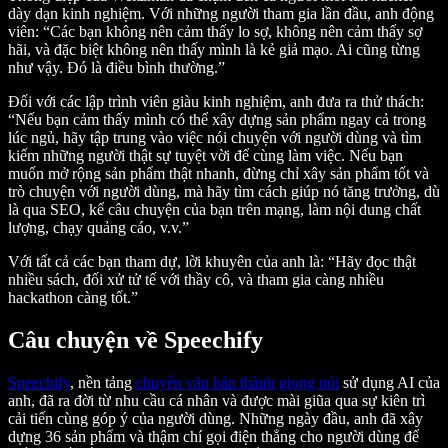
dày dạn kinh nghiệm. Với những người tham gia lần đầu, anh động
viên: “Các bạn không nên cảm thấy lo sợ, không nên cảm thấy sợ
hãi, và đặc biệt không nên thấy mình là kẻ giả mạo. Ai cũng từng
như vậy. Đó là điều bình thường.”
Đối với các lập trình viên giàu kinh nghiệm, anh đưa ra thử thách:
“Nếu bạn cảm thấy mình có thể xây dựng sản phẩm ngay cả trong
lúc ngủ, hãy tập trung vào việc nói chuyện với người dùng và tìm
kiếm những người thật sự tuyệt vời để cùng làm việc. Nếu bạn
muốn mở rộng sản phẩm thật nhanh, đừng chỉ xây sản phẩm tốt và
trò chuyện với người dùng, mà hãy tìm cách giúp nó tăng trưởng, dù
là qua SEO, kể câu chuyện của bạn trên mạng, làm nội dung chất
lượng, chạy quảng cáo, v.v.”
Với tất cả các bạn tham dự, lời khuyên của anh là: “Hãy đọc thật
nhiều sách, đối xử tử tế với thầy cô, và tham gia càng nhiều
hackathon càng tốt.”
Câu chuyện về Speechify
Speechify
, nền tảng
chuyển văn bản thành giọng nói
sử dụng AI của
anh, đã ra đời từ nhu cầu cá nhân và được mài giũa qua sự kiên trì
cải tiến cùng góp ý của người dùng. Những ngày đầu, anh đã xây
dựng 36 sản phẩm và thậm chí gọi điện thẳng cho người dùng để