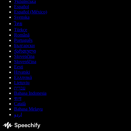
Українська
Español
Español (México)
Svenska
ไทย
Türkçe
Română
Português
Български
ქართული
Slovenčina
Slovenščina
Eesti
Hrvatski
Ελληνικά
Lietuvių
עברית
Bahasa Indonesia
বাংলা
Català
Bahasa Melayu
اردو