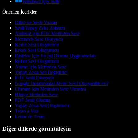
Windows için İndir
Önerilen İçerikler
Dikte ve Sesle Yazma
Sesli Yapay Zeka Asistanı
Android için PDF Metinden Sese
Metinden Sese Okuyucu
Kadın Sesi Oluşturucu
Erkek Sesi Oluşturucu
Disleksi İçin En İyi Okuma Uygulamaları
Robot Sesi Oluşturucu
Anime için Metinden Sese
Yapay Zeka Ses Değiştirici
PDF Sesli Okuyucu
Google Dokümanlar Metni Sesli Okuyabilir mi?
Chrome için Metinden Sese Uzantısı
Hintçe Metinden Sese
PDF Sesli Okuma
Yapay Zeka Ses Oluşturucu
Texto a Voz
Leitor de Texto
Diğer dillerde görüntüleyin