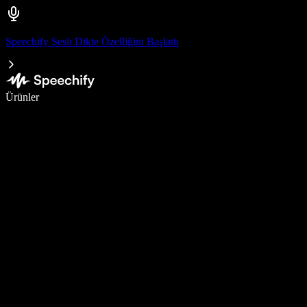
Speechify Sesli Dikte Özelliğini Başlattı
Sesli yazmayla 5 kat daha hızlı yazın
Ürünler
Daha Fazlasını Öğrenin