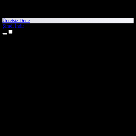
Ücretsiz Dene
Şimdi İndir
Ürünler
Metinden Sese
iPhone ve iPad Uygulamaları
Android Uygulaması
Chrome Uzantısı
Edge Uzantısı
Web Uygulaması
Mac Uygulaması
Windows Uygulaması