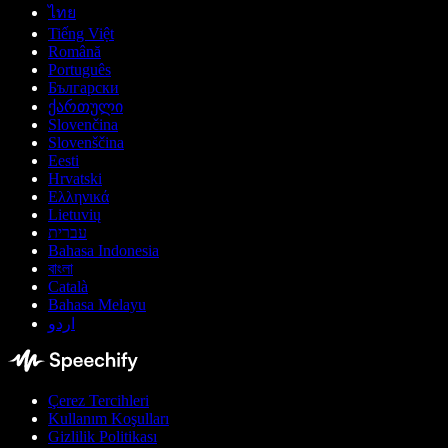
ไทย
Tiếng Việt
Română
Português
Български
ქართული
Slovenčina
Slovenščina
Eesti
Hrvatski
Ελληνικά
Lietuvių
עברית
Bahasa Indonesia
বাংলা
Català
Bahasa Melayu
اردو
Çerez Tercihleri
Kullanım Koşulları
Gizlilik Politikası