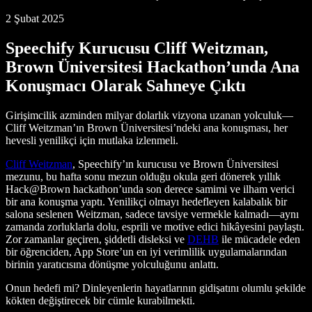
2 Şubat 2025
Speechify Kurucusu Cliff Weitzman,
Brown Üniversitesi Hackathon’unda Ana
Konuşmacı Olarak Sahneye Çıktı
Girişimcilik azminden milyar dolarlık vizyona uzanan yolculuk—
Cliff Weitzman’ın Brown Üniversitesi’ndeki ana konuşması, her
hevesli yenilikçi için mutlaka izlenmeli.
Cliff Weitzman
, Speechify’ın kurucusu ve Brown Üniversitesi
mezunu, bu hafta sonu mezun olduğu okula geri dönerek yıllık
Hack@Brown hackathon’unda son derece samimi ve ilham verici
bir ana konuşma yaptı. Yenilikçi olmayı hedefleyen kalabalık bir
salona seslenen Weitzman, sadece tavsiye vermekle kalmadı—aynı
zamanda zorluklarla dolu, esprili ve motive edici hikâyesini paylaştı.
Zor zamanlar geçiren, şiddetli disleksi ve
DEHB
ile mücadele eden
bir öğrenciden, App Store’un en iyi verimlilik uygulamalarından
birinin yaratıcısına dönüşme yolculuğunu anlattı.
Onun hedefi mi? Dinleyenlerin hayatlarının gidişatını olumlu şekilde
kökten değiştirecek bir cümle kurabilmekti.