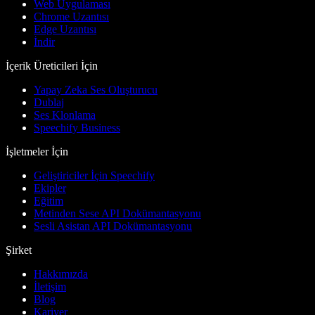
Web Uygulaması
Chrome Uzantısı
Edge Uzantısı
İndir
İçerik Üreticileri İçin
Yapay Zeka Ses Oluşturucu
Dublaj
Ses Klonlama
Speechify Business
İşletmeler İçin
Geliştiriciler İçin Speechify
Ekipler
Eğitim
Metinden Sese API Dokümantasyonu
Sesli Asistan API Dokümantasyonu
Şirket
Hakkımızda
İletişim
Blog
Kariyer