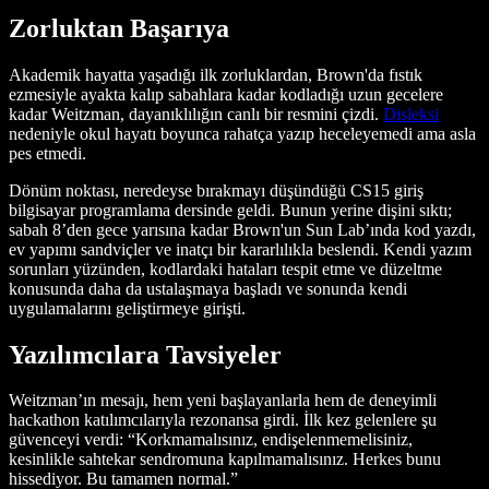
Zorluktan Başarıya
Akademik hayatta yaşadığı ilk zorluklardan, Brown'da fıstık
ezmesiyle ayakta kalıp sabahlara kadar kodladığı uzun gecelere
kadar Weitzman, dayanıklılığın canlı bir resmini çizdi.
Disleksi
nedeniyle okul hayatı boyunca rahatça yazıp heceleyemedi ama asla
pes etmedi.
Dönüm noktası, neredeyse bırakmayı düşündüğü CS15 giriş
bilgisayar programlama dersinde geldi. Bunun yerine dişini sıktı;
sabah 8’den gece yarısına kadar Brown'un Sun Lab’ında kod yazdı,
ev yapımı sandviçler ve inatçı bir kararlılıkla beslendi. Kendi yazım
sorunları yüzünden, kodlardaki hataları tespit etme ve düzeltme
konusunda daha da ustalaşmaya başladı ve sonunda kendi
uygulamalarını geliştirmeye girişti.
Yazılımcılara Tavsiyeler
Weitzman’ın mesajı, hem yeni başlayanlarla hem de deneyimli
hackathon katılımcılarıyla rezonansa girdi. İlk kez gelenlere şu
güvenceyi verdi: “Korkmamalısınız, endişelenmemelisiniz,
kesinlikle sahtekar sendromuna kapılmamalısınız. Herkes bunu
hissediyor. Bu tamamen normal.”