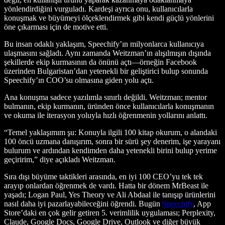
yönlendirdiğini vurguladı. Kardeşi ayrıca onu, kullanıcılarla
konuşmak ve büyümeyi ölçeklendirmek gibi kendi güçlü yönlerini
öne çıkarması için de motive etti.
Bu insan odaklı yaklaşım, Speechify’ın milyonlarca kullanıcıya
ulaşmasını sağladı. Aynı zamanda Weitzman’ın alışılmışın dışında
şekillerde ekip kurmasının da önünü açtı—örneğin Facebook
üzerinden Bulgaristan’dan yetenekli bir geliştirici bulup sonunda
Speechify’ın COO’su olmasına giden yolu açtı.
Ana konuşma sadece yazılımla sınırlı değildi. Weitzman; mentor
bulmanın, ekip kurmanın, üründen önce kullanıcılarla konuşmanın
ve okuma ile iterasyon yoluyla hızlı öğrenmenin yollarını anlattı.
“Temel yaklaşımım şu: Konuyla ilgili 100 kitap okurum, o alandaki
100 öncü uzmana danışırım, sonra bir sürü şey denerim, işe yarayanı
bulurum ve ardından kendimden daha yetenekli birini bulup yerime
geçiririm,” diye açıkladı Weitzman.
Sıra dışı büyüme taktikleri arasında, en iyi 100 CEO’yu tek tek
arayıp onlardan öğrenmek de vardı. Hatta bir dönem MrBeast ile
yaşadı; Logan Paul, Yes Theory ve Ali Abdaal ile tanışıp ürünlerini
nasıl daha iyi pazarlayabileceğini öğrendi. Bugün
Speechify
, App
Store’daki en çok gelir getiren 5. verimlilik uygulaması; Perplexity,
Claude, Google Docs, Google Drive, Outlook ve diğer büyük