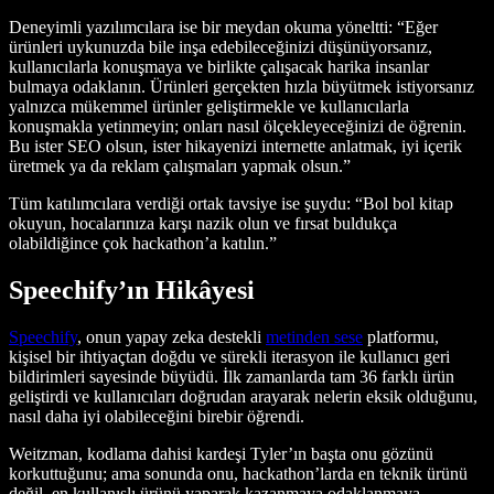
Deneyimli yazılımcılara ise bir meydan okuma yöneltti: “Eğer
ürünleri uykunuzda bile inşa edebileceğinizi düşünüyorsanız,
kullanıcılarla konuşmaya ve birlikte çalışacak harika insanlar
bulmaya odaklanın. Ürünleri gerçekten hızla büyütmek istiyorsanız
yalnızca mükemmel ürünler geliştirmekle ve kullanıcılarla
konuşmakla yetinmeyin; onları nasıl ölçekleyeceğinizi de öğrenin.
Bu ister SEO olsun, ister hikayenizi internette anlatmak, iyi içerik
üretmek ya da reklam çalışmaları yapmak olsun.”
Tüm katılımcılara verdiği ortak tavsiye ise şuydu: “Bol bol kitap
okuyun, hocalarınıza karşı nazik olun ve fırsat buldukça
olabildiğince çok hackathon’a katılın.”
Speechify’ın Hikâyesi
Speechify
, onun yapay zeka destekli
metinden sese
platformu,
kişisel bir ihtiyaçtan doğdu ve sürekli iterasyon ile kullanıcı geri
bildirimleri sayesinde büyüdü. İlk zamanlarda tam 36 farklı ürün
geliştirdi ve kullanıcıları doğrudan arayarak nelerin eksik olduğunu,
nasıl daha iyi olabileceğini birebir öğrendi.
Weitzman, kodlama dahisi kardeşi Tyler’ın başta onu gözünü
korkuttuğunu; ama sonunda onu, hackathon’larda en teknik ürünü
değil, en kullanışlı ürünü yaparak kazanmaya odaklanmaya