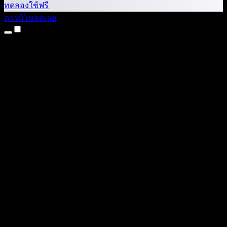
ทดลองใช้ฟรี
ดาวน์โหลดเลย
ผลิตภัณฑ์
แปลงข้อความเป็นเสียง
แอป iPhone และ iPad
แอป Android
ส่วนขยาย Chrome
ส่วนขยาย Edge
เว็บแอป
แอป Mac
แอป Windows