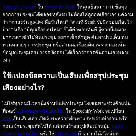
Voice AI assistant
ใน
Speechify Work
ให้คุณย้อนมาถามข้อมูล
จากการประชุมได้ตลอดหลังจบ ไม่ต้องไล่ดูถอดเสียงเอง แค่ถาม
ว่า “ตกลงวัน go-live คือวันไหน” “งานที่ Sarah รับผิดชอบมีอะไร
บ้าง” หรือ “มีคุยเรื่องงบไหม” ก็ได้คำตอบทันที ผู้ช่วยนี้เหมาะ
มากเวลาเข้าไม่ทันประชุม อยากเช็กคำพูด ค้นหาประเด็น ทบ
ทวนหลายๆ การประชุม หรือสานต่อเรื่องเดิม เพราะมองเห็น
ข้อมูลประชุมครบวงจร จึงตอบได้เร็วกว่าการค้นอ่านเองหลาย
เท่า
ใช้แปลงข้อความเป็นเสียงเพื่อสรุปประชุม
เสียงอย่างไร?
ไม่ใช่ทุกคนมีเวลานั่งอ่านบันทึกประชุม โดยเฉพาะช่วงคิวแน่น
ฟีเจอร์
แปลงข้อความเป็นเสียง
ใน Speechify Work จะเปลี่ยน
สรุป
เป็นเสียงเล่า เปิดฟังระหว่างเดินทาง ระหว่างทำงาน หรือ
ก่อนเข้าประชุมถัดไปได้ แค่กดสร้างสรุปเสียงผ่านปุ่ม
แปลง
ข้อความเป็นเสียง
หรือใช้
AI podcast
ถ้าอยากได้สไตล์บท