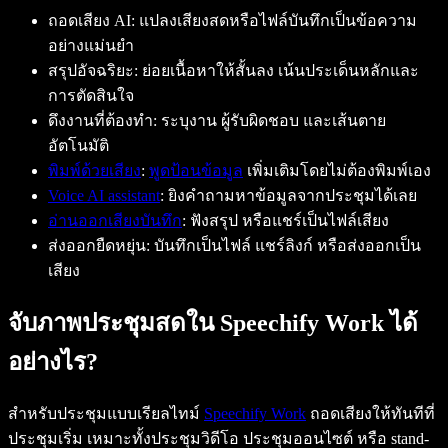
ถอดเสียง AI: แปลงเสียงสดหรือไฟล์บันทึกเป็นข้อความ
อย่างแม่นยำ
สรุปอัจฉริยะ: ย่อยเนื้อหาให้สั้นลง เน้นประเด็นหลักและ
การตัดสินใจ
ดึงงานที่ต้องทำ: ระบุงาน ผู้รับผิดชอบ และเส้นตาย
อัตโนมัติ
พิมพ์ด้วยเสียง
:
พูดป้อนข้อมูล
เพิ่มเติมโดยไม่ต้องพิมพ์เอง
Voice AI assistant
: ยิงคำถามหาข้อมูลจากประชุมได้เลย
อ่านออกเสียงบันทึก
: ฟังสรุป หรือแชร์เป็นไฟล์เสียง
ส่งออกยืดหยุ่น: บันทึกเป็นไฟล์ แชร์ลิงก์ หรือส่งออกเป็น
เสียง
จับภาพประชุมสดใน Speechify Work ได้
อย่างไร?
สำหรับประชุมแบบเรียลไทม์
Speechify Work
ถอดเสียงให้ทันทีที่
ประชุมเริ่ม เหมาะทั้งประชุมวิดีโอ ประชุมออนไซต์ หรือ stand-