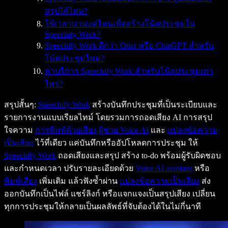
สรุปได้ไหม?
ใช้เวลานานแค่ไหนเพื่อสร้างโน้ตประชุมใน
Speechify Work?
Speechify Work ดีกว่า Otter หรือ ChatGPT สำหรับ
โน้ตประชุมไหม?
ค่าบริการ Speechify Work สำหรับโน้ตประชุมเท่า
ไหร่?
สรุปสั้นๆ:
Speechify Work
สร้างบันทึกประชุมที่เป็นระเบียบและ
รายการงานแบบเรียลไทม์ โดยรวมการถอดเสียง AI การสรุป
ใจความ
การพิมพ์ด้วยเสียง
ผู้ช่วย Voice AI
และ
แปลงข้อความ
เป็นเสียง
ไว้ที่เดียว แค่บันทึกหรืออัปโหลดการประชุม ให้
Speechify Work
ถอดเสียงและสรุป สร้าง to-do พร้อมผู้รับผิดชอบ
และกำหนดเวลา ปรับรายละเอียดด้วย
Voice AI assistant
หรือ
พิมพ์เสียง
เพิ่มเติม แล้วฟังซ้ำผ่าน
แปลงข้อความเป็นเสียง
ส่ง
ออกบันทึกเป็นไฟล์ แชร์ลิงก์ หรือแจกแจงเป็นสรุปเสียง เปลี่ยน
ทุกการประชุมให้กลายเป็นผลลัพธ์ที่จับต้องได้ในไม่กี่นาที