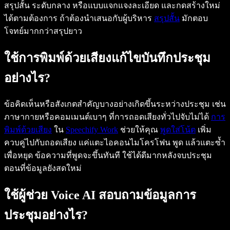
สรุปสั้น ระดับกลาง หรือแบบแจกแจงละเอียด และกดสร้างใหม่
ได้ตามต้องการ ถ้าต้องนำเสนอกับผู้บริหาร
สรุปสั้น
มักตอบ
โจทย์มากกว่าสรุปยาว
ใช้การพิมพ์ด้วยเสียงแก้ไขบันทึกประชุม
อย่างไร?
ข้อคิดเห็นหรือสังเกตสำคัญบางอย่างเกิดขึ้นระหว่างประชุม เช่น
ภาษากายหรือคอมเมนต์เบาๆ ที่การถอดเสียงทั่วไปจับไม่ได้
การ
พิมพ์ด้วยเสียง
ใน
Speechify Work
ช่วยให้คุณ
พูดใส่โน้ต
เพิ่ม
ควบคู่ไปกับถอดเสียง แค่แตะไอคอนไมโครโฟน พูด แล้วแตะซ้ำ
เพื่อหยุด ข้อความที่พูดจะขึ้นทันที ใช้ได้ดีมากหลังจบประชุม
ตอนที่ข้อมูลยังสดใหม่
ใช้ผู้ช่วย Voice AI สอบถามข้อมูลการ
ประชุมอย่างไร?