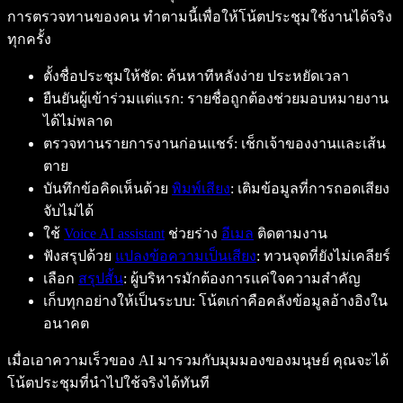
การตรวจทานของคน ทำตามนี้เพื่อให้โน้ตประชุมใช้งานได้จริง
ทุกครั้ง
ตั้งชื่อประชุมให้ชัด: ค้นหาทีหลังง่าย ประหยัดเวลา
ยืนยันผู้เข้าร่วมแต่แรก: รายชื่อถูกต้องช่วยมอบหมายงาน
ได้ไม่พลาด
ตรวจทานรายการงานก่อนแชร์: เช็กเจ้าของงานและเส้น
ตาย
บันทึกข้อคิดเห็นด้วย
พิมพ์เสียง
: เติมข้อมูลที่การถอดเสียง
จับไม่ได้
ใช้
Voice AI assistant
ช่วยร่าง
อีเมล
ติดตามงาน
ฟังสรุปด้วย
แปลงข้อความเป็นเสียง
: ทวนจุดที่ยังไม่เคลียร์
เลือก
สรุปสั้น
: ผู้บริหารมักต้องการแค่ใจความสำคัญ
เก็บทุกอย่างให้เป็นระบบ: โน้ตเก่าคือคลังข้อมูลอ้างอิงใน
อนาคต
เมื่อเอาความเร็วของ AI มารวมกับมุมมองของมนุษย์ คุณจะได้
โน้ตประชุมที่นำไปใช้จริงได้ทันที