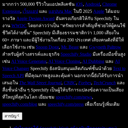
มากกว่า 500,000 รีวิวในแอปพลิเคชัน
iOS
,
Android
,
Chrome
Extension
,
เว็บแอป
และ
แอปบน Mac
ในปี 2025
Apple
ได้มอบ
รางวัล
Apple Design Award
อันทรงเกียรติให้กับ Speechify ใน
งาน
WWDC
โดยกล่าวว่าเป็น “ทรัพยากรสำคัญที่ช่วยให้ผู้คนใช้
ชีวิตได้ง่ายขึ้น” Speechify มีเสียงธรรมชาติกว่า 1,000 เสียงใน
60+ ภาษา และมีผู้ใช้งานในเกือบ 200 ประเทศ เสียงคนดังที่มีให้
เลือกใช้งาน เช่น
Snoop Dogg
,
Mr. Beast
และ
Gwyneth Paltrow
สำหรับผู้สร้างสรรค์และธุรกิจ
Speechify Studio
มีเครื่องมือขั้นสูง
เช่น
AI Voice Generator
,
AI Voice Cloning
,
AI Dubbing
และ
AI
Voice Changer
Speechify ยังสนับสนุนผลิตภัณฑ์ชั้นนำด้วย
Text to
Speech API
ที่มีคุณภาพสูงและคุ้มค่า นอกจากนี้ยังได้รับการนำ
เสนอใน
The Wall Street Journal
,
CNBC
,
Forbes
,
TechCrunch
และ
สื่อชั้นนำอื่น ๆ Speechify เป็นผู้ให้บริการแปลงข้อความเป็นเสียง
ที่ใหญ่ที่สุดในโลก เยี่ยมชม
speechify.com/news
,
speechify.com/blog
และ
speechify.com/press
เพื่อเรียนรู้เพิ่มเติม
สารบัญ