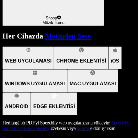
Snoop
Müzik İkonu
Her Cihazda
Metinden Sese
WEB UYGULAMASI
CHROME EKLENTİSİ
iOS
WINDOWS UYGULAMASI
MAC UYGULAMASI
ANDROID
EDGE EKLENTİSİ
Herhangi bir PDF'yi Speechify web uygulamasına yükleyin;
Speechify
onu sizin için sesli okusun,
özetlesin veya
podcast
e dönüştürsün