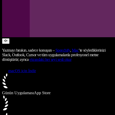
Yazmayı bırakın, sadece konuşun –
Speechify
,
Mac
’te söylediklerinizi
Slack, Outlook, Cursor ve tüm uygulamalarda profesyonel metne
dönüştürür; ayrıca
ekrandaki her şeyi sesli okur
macOS için İndir
Günün Uygulaması
App Store