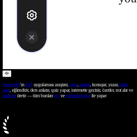
Speechify
'ın
iOS
uygulaması araştırır,
okur
,
anlatır
, konuşur, yazar,
dikte
eder
, eğlendirir, ders anlatır, quiz yapar, internette gezinir, özetler, not alır ve
podcast
üretir — tüm bunları
ses
ve
metinden sese
ile yapar