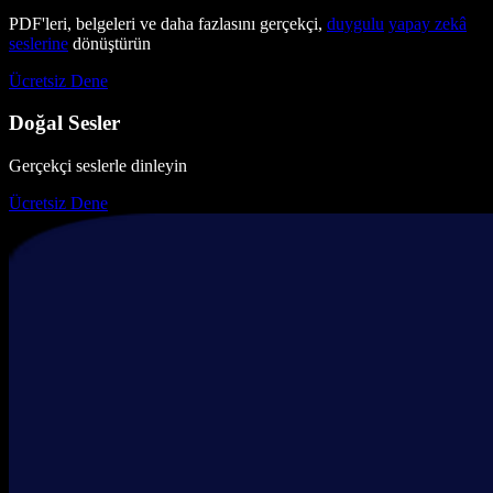
PDF'leri, belgeleri ve daha fazlasını gerçekçi,
duygulu
yapay zekâ
seslerine
dönüştürün
Ücretsiz Dene
Doğal Sesler
Gerçekçi seslerle dinleyin
Ücretsiz Dene