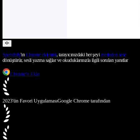
Speechify
'ın
Chrome eklentisi
, tarayıcınızdaki her şeyi
metinden sese
dönüştürür, sesli yazma sağlar ve okuduklarınızla ilgili soruları yanıtlar
Chrome'a Ekle
2023'ün Favori Uygulaması
Google Chrome tarafından