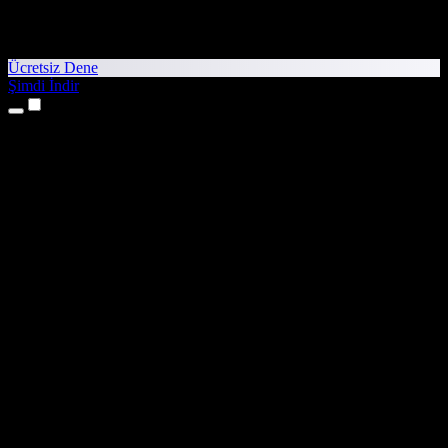
Ücretsiz Dene
Şimdi İndir
Ürünler
Metinden Sese
iPhone ve iPad Uygulamaları
Android Uygulaması
Chrome Uzantısı
Edge Uzantısı
Web Uygulaması
Mac Uygulaması
Windows Uygulaması