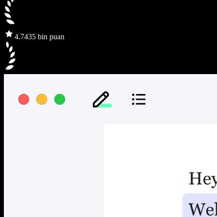
4.7
435 bin puan