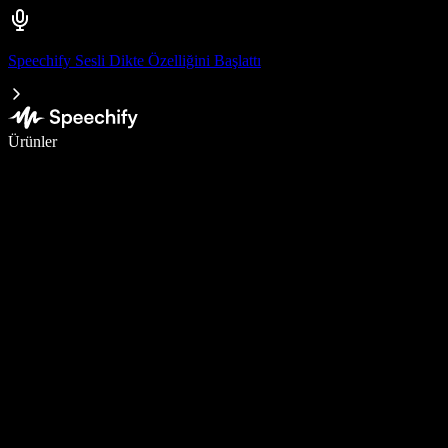
Speechify Sesli Dikte Özelliğini Başlattı
Sesli yazmayla 5 kat daha hızlı yazın
Ürünler
Daha Fazlasını Öğrenin