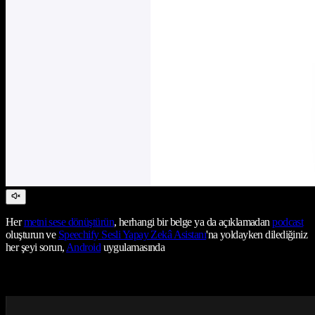
Her
metni sese dönüştürün
, herhangi bir belge ya da açıklamadan
podcast
oluşturun ve
Speechify Sesli Yapay Zekâ Asistanı
'na yoldayken dilediğiniz
her şeyi sorun,
Android
uygulamasında