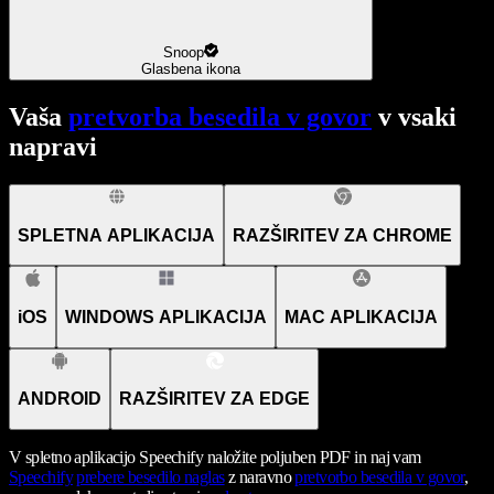
Snoop
Glasbena ikona
Vaša
pretvorba besedila v govor
v vsaki
napravi
SPLETNA APLIKACIJA
RAZŠIRITEV ZA CHROME
iOS
WINDOWS APLIKACIJA
MAC APLIKACIJA
ANDROID
RAZŠIRITEV ZA EDGE
V spletno aplikacijo Speechify naložite poljuben PDF in naj vam
Speechify
prebere besedilo naglas
z naravno
pretvorbo besedila v govor
,