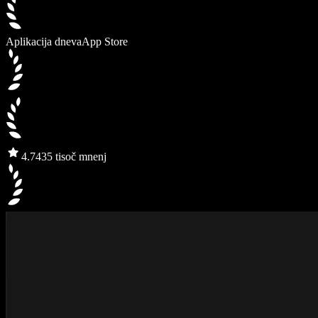
Aplikacija dneva
App Store
4.7
435 tisoč mnenj