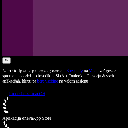
Namesto tipkanja preprosto govorite –
Speechify
na
Macu
vaš govor
spremeni v dodelano besedilo v Slacku, Outlooku, Cursorju & vseh
aplikacijah, hkrati pa
bere vsebino
na vašem zaslonu
Prenesite za macOS
Aplikacija dneva
App Store