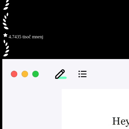
4.7
435 tisoč mnenj