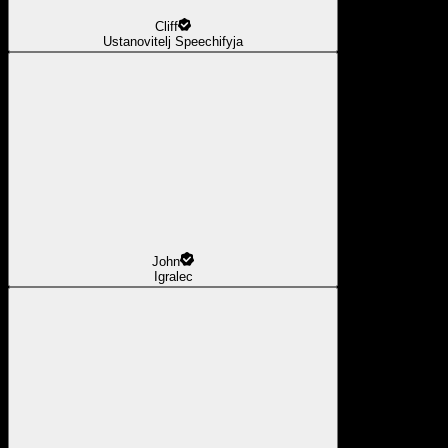
Cliff
Ustanovitelj Speechifyja
John
Igralec