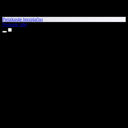
Preizkusite brezplačno
Prenesite zdaj
Izdelki
Pretvorba besedila v govor
Aplikaciji za iPhone in iPad
Aplikacija za Android
Razširitev za Chrome
Razširitev za Edge
Spletna aplikacija
Aplikacija za Mac
Aplikacija za Windows