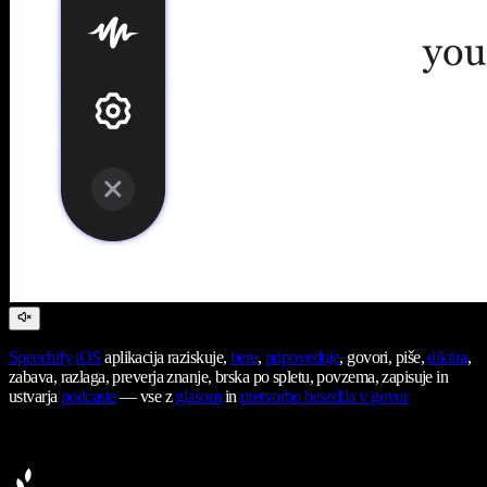
Speechify
iOS
aplikacija raziskuje,
bere
,
pripoveduje
, govori, piše,
diktira
,
zabava, razlaga, preverja znanje, brska po spletu, povzema, zapisuje in
ustvarja
podcaste
— vse z
glasom
in
pretvorbo besedila v govor