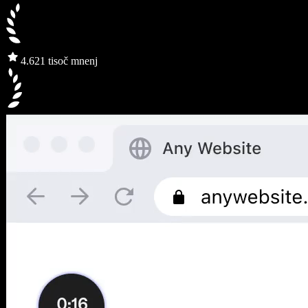
4.6
21 tisoč mnenj