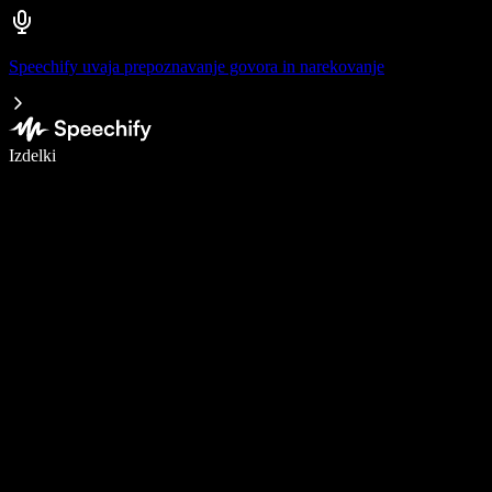
Speechify uvaja prepoznavanje govora in narekovanje
Pišite 5× hitreje z narekovanjem
Izdelki
Več o tem