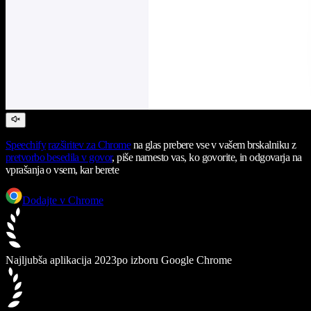
Speechify
razširitev za Chrome
na glas prebere vse v vašem brskalniku z
pretvorbo besedila v govor
, piše namesto vas, ko govorite, in odgovarja na
vprašanja o vsem, kar berete
Dodajte v Chrome
Najljubša aplikacija 2023
po izboru Google Chrome