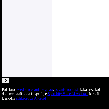
Poljubno
besedilo pretvorite v govor
,
ustvarite podcaste
iz kateregakoli
dokumenta ali opisa in vprašajte
Speechify Voice AI Assistant
karkoli –
kjerkoli z
aplikacijo za Android