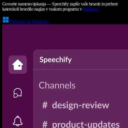
Govorite namesto tipkanja — Speechify zapiše vaše besede in prebere
katerokoli besedilo naglas v vsakem programu v
Windows
Prenesite za Windows