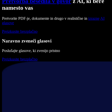
Pretvorba besedila v govor
z AI, ki bere
namesto vas
Pretvorite PDF-je, dokumente in drugo v realistične in
izrazne
AI
glasove
Preizkusite brezplačno
Naravno zveneči glasovi
Poslušajte glasove, ki zvenijo pristno
Preizkusite brezplačno