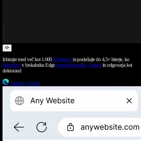
Izbirajte med več kot 1.000
AI glasovi
in poslušajte do 4,5× hitreje, ko
Speechify
v brskalniku Edge
pretvori besedilo v govor
in odgovarja kot
doktorand
Dodajte v Edge