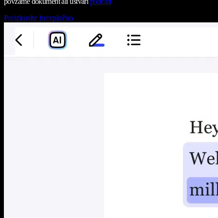
povzame dokument ali ustvari
podcast
Preizkusite brezplačno